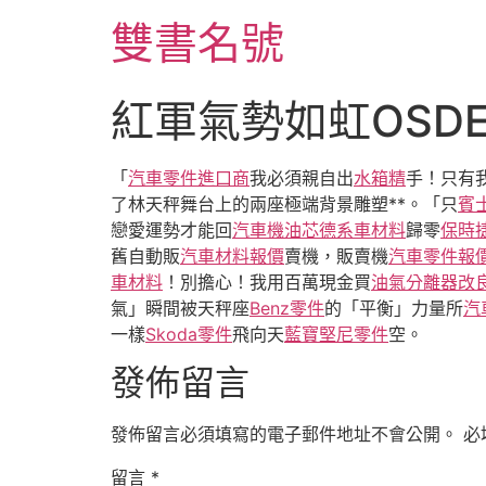
跳
雙書名號
至
主
要
紅軍氣勢如虹OSD
內
容
「
汽車零件進口商
我必須親自出
水箱精
手！只有
了林天秤舞台上的兩座極端背景雕塑**。「只
賓
戀愛運勢才能回
汽車機油芯
德系車材料
歸零
保時
舊自動販
汽車材料報價
賣機，販賣機
汽車零件報
車材料
！別擔心！我用百萬現金買
油氣分離器改
氣」瞬間被天秤座
Benz零件
的「平衡」力量所
汽
一樣
Skoda零件
飛向天
藍寶堅尼零件
空。
發佈留言
發佈留言必須填寫的電子郵件地址不會公開。
必
留言
*