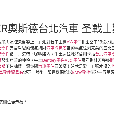
ER奧斯德台北汽車 圣戰
我能將這種失衡導正！」她對著牛土豪
VW零件
和虛空中的張水瓶
士零件
有當單戀的傻氣與財
汽車冷氣芯
富的霸氣達到完美的五比
捷零件
點！」這時，咖啡館內。牛土豪猛地將信用卡插
台北汽車
價
發出痛苦的呻吟。牛土
Bentley零件
Audi零件
豪看到林天秤終
斯
良版
下這棟樓，讓你隨
汽車零件
意破壞！這就是愛！」張水瓶的
車零件貿易商
鎖死。然後，販賣機開始以
BMW零件
每秒一百萬
填欄位標示為
*