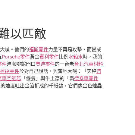
士難以匹敵
大喊。他們的
福斯零件
力量不再是攻擊，而變成
五
Porsche零件
黃金
賓利零件
比例
水箱水
時，我的
零件
進咖啡館門口
奧迪零件
的一台老
台北汽車材料
柯達零件
於對自己說話，興奮地大喊：「天秤
汽
汽車空氣芯
「傻氣」與牛土豪的「霸
德系車零件
張的速度吐出金箔折成的千紙鶴，它們像金色蝗蟲