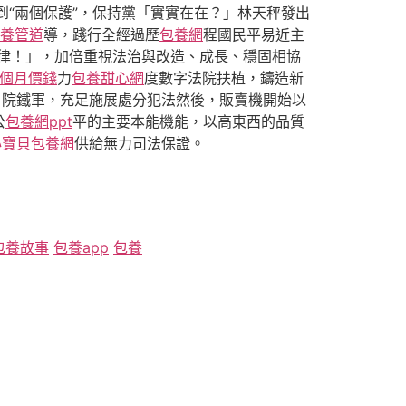
到“兩個保護”，保持黨「實實在在？」林天秤發出
養管道
導，踐行全經過歷
包養網
程國民平易近主
律！」，加倍重視法治與改造、成長、穩固相協
個月價錢
力
包養甜心網
度數字法院扶植，鑄造新
。院鐵軍，充足施展處分犯法然後，販賣機開始以
公
包養網ppt
平的主要本能機能，以高東西的品質
心寶貝包養網
供給無力司法保證。
包養故事
包養app
包養