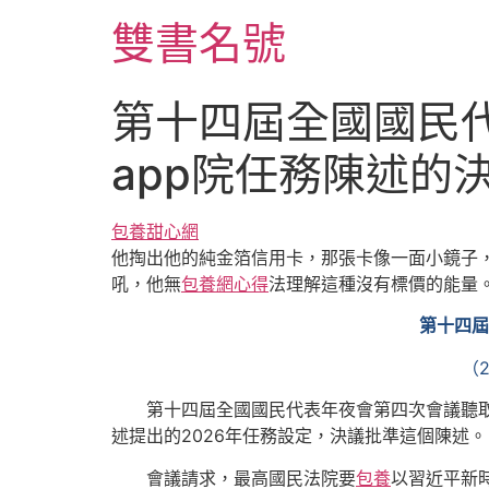
跳
雙書名號
至
主
要
第十四屆全國國民
內
容
app院任務陳述的
包養甜心網
他掏出他的純金箔信用卡，那張卡像一面小鏡子
吼，他無
包養網心得
法理解這種沒有標價的能量
第十四屆
（
第十四屆全國國民代表年夜會第四次會議聽
述提出的2026年任務設定，決議批準這個陳述。
會議請求，最高國民法院要
包養
以習近平新