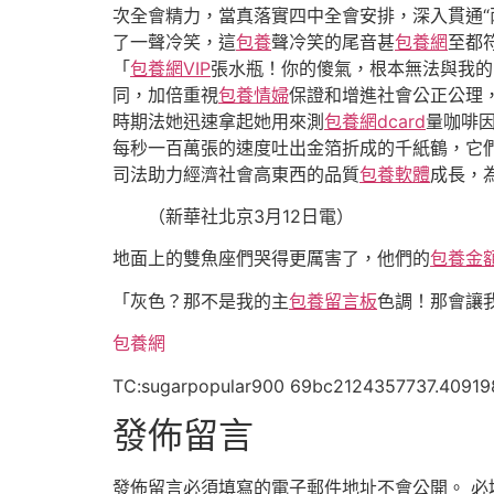
次全會精力，當真落實四中全會安排，深入貫通“兩
了一聲冷笑，這
包養
聲冷笑的尾音甚
包養網
至都
「
包養網VIP
張水瓶！你的傻氣，根本無法與我的
同，加倍重視
包養情婦
保證和增進社會公正公理
時期法她迅速拿起她用來測
包養網dcard
量咖啡
每秒一百萬張的速度吐出金箔折成的千紙鶴，它
司法助力經濟社會高東西的品質
包養軟體
成長，
（新華社北京3月12日電
）
地面上的雙魚座們哭得更厲害了，他們的
包養金
「灰色？那不是我的主
包養留言板
色調！那會讓
包養網
TC:sugarpopular900 69bc2124357737.4091
發佈留言
發佈留言必須填寫的電子郵件地址不會公開。
必