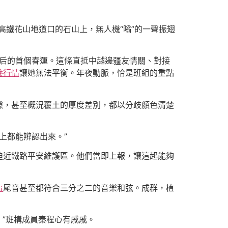
高鐵花山地道口的石山上，無人機“嗡”的一聲振翅
營后的首個春運。這條直抵中越邊疆友情關、對接
養行情
讓她無法平衡。年夜動脈，恰是班組的重點
隙，甚至概況覆土的厚度差別，都以分歧顏色清楚
上都能辨認出來。”
迫近鐵路平安維護區。他們當即上報，讓這起能夠
事
尾音甚至都符合三分之二的音樂和弦。成群，植
患。”班構成員秦程心有戚戚。