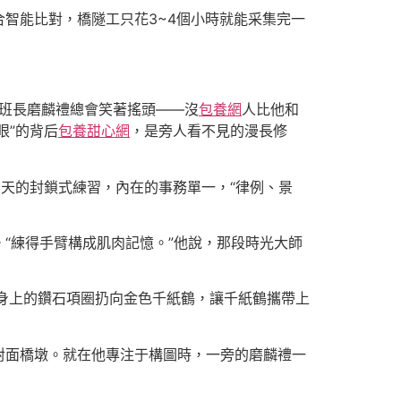
智能比對，橋隧工只花3~4個小時就能采集完一
，班長磨麟禮總會笑著搖頭——沒
包養網
人比他和
眼”的背后
包養甜心網
，是旁人看不見的漫長修
16天的封鎖式練習，內在的事務單一，“律例、景
“練得手臂構成肌肉記憶。”他說，那段時光大師
身上的鑽石項圈扔向金色千紙鶴，讓千紙鶴攜帶上
對面橋墩。就在他專注于構圖時，一旁的磨麟禮一