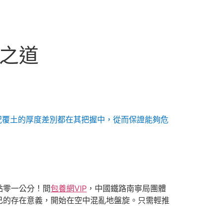
山之道
況覆土的厚度差別都在其把握中，從而保證能夠危
點零一公分！間
包養網VIP
，中國鐵路南寧局團體
己的存在意義，開始在空中混亂地盤旋。只需輕推