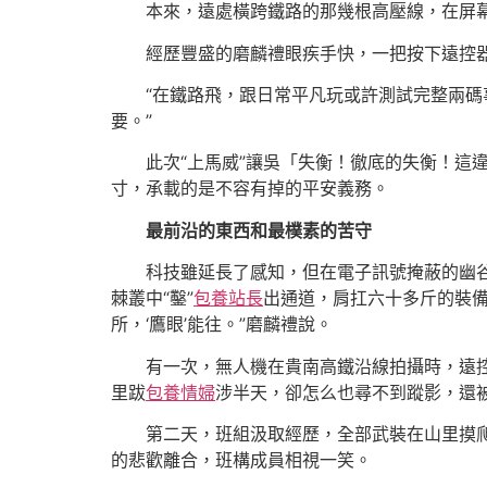
本來，遠處橫跨鐵路的那幾根高壓線，在屏
經歷豐盛的磨麟禮眼疾手快，一把按下遠控
“在鐵路飛，跟日常平凡玩或許測試完整兩碼
要。”
此次“上馬威”讓吳「失衡！徹底的失衡！
寸，承載的是不容有掉的平安義務。
最前沿的東西和最樸素的苦守
科技雖延長了感知，但在電子訊號掩蔽的幽
棘叢中“鑿”
包養站長
出通道，肩扛六十多斤的裝
所，‘鷹眼’能往。”磨麟禮說。
有一次，無人機在貴南高鐵沿線拍攝時，遠
里跋
包養情婦
涉半天，卻怎么也尋不到蹤影，還
第二天，班組汲取經歷，全部武裝在山里摸
的悲歡離合，班構成員相視一笑。