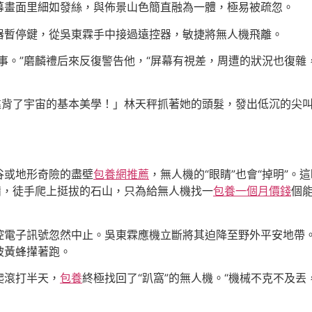
幕畫面里細如發絲，與佈景山色簡直融為一體，極易被疏忽。
器暫停鍵，從吳東霖手中接過遠控器，敏捷將無人機飛離。
事。”磨麟禮后來反復警告他，“屏幕有視差，周遭的狀況也復
這違背了宇宙的基本美學！」林天秤抓著她的頭髮，發出低沉的尖
谷或地形奇險的盡壁
包養網推薦
，無人機的“眼睛”也會“掉明”
備，徒手爬上挺拔的石山，只為給無人機找一
包養一個月價錢
個
控電子訊號忽然中止。吳東霖應機立斷將其迫降至野外平安地帶
被黃蜂攆著跑。
爬滾打半天，
包養
終極找回了“趴窩”的無人機。“機械不克不及