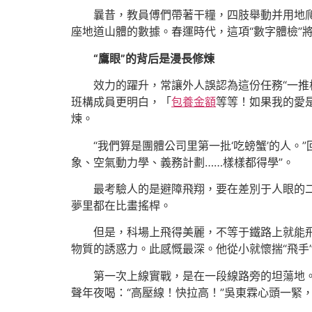
曩昔，教員傅們帶著干糧，四肢舉動并用地
座地道山體的數據。春運時代，這項“數字體檢”
“鷹眼”的背后是漫長修煉
效力的躍升，常讓外人誤認為這份任務“一推
班構成員更明白，「
包養金額
等等！如果我的愛是
煉。
“我們算是團體公司里第一批‘吃螃蟹’的人。
象、空氣動力學、義務計劃……樣樣都得學”。
最考驗人的是避障飛翔，要在差別于人眼的
夢里都在比畫搖桿。
但是，科場上飛得美麗，不等于鐵路上就能
物質的誘惑力。此感慨最深。他從小就懷揣“飛手
第一次上線實戰，是在一段線路旁的坦蕩地
聲年夜喝：“高壓線！快拉高！”吳東霖心頭一緊