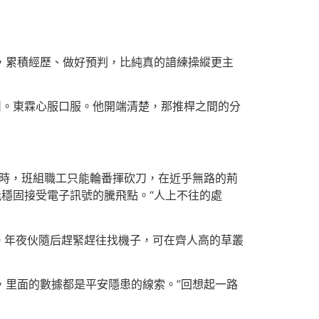
雜，累積經歷、做好預判，比純真的諳練操縱更主
叫。東霖心服口服。他開端清楚，那推桿之間的分
。這時，班組職工只能輪番揮砍刀，在近乎無路的荊
能穩固接受電子訊號的騰飛點。“人上不往的處
。年夜伙隨后趕緊趕往找機子，可在齊人高的草叢
丟，里面的數據都是平安隱患的線索。”回想起一路