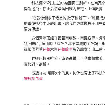
科技讓“不雅山之道”幾回再三刷新。在南憑
開端巡飛，停止后精準落回艙內充電、上傳數據
“它就像個永不倦怠的‘數字橋隧工’。”班構
的重復巡視中束縛出來，讓我們更能聚焦于那些真正
更有保證。
這個青年班組守護著南廣線、南昆客專、貴南
蟻“作戰”；登山時「灰色？那不是我的主色調！
驟都帶著草
包養
木斷
包養故事
裂的脆響；出工后
春運已拉開帷幕，南憑高鐵上，動車組載著回
復比對、剖析。
從憑祥友情關吹來的風，仿佛也帶上了科技
婦
短期包養