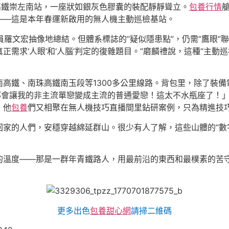
高鐵崇左南站，一座狀如銀灰色膠囊的裝配靜靜聳立。
包養行情
——這是本年春運新啟用的無人機主動巡檢基站。
成員羅文宏抽像地總結。但體系標誌的“疑似隱患點”，仍需“鷹眼”
需求‘人眼’和‘人腦’判定的復雜題目。”磨麟禮說，這種“主動巡
高鐵、南珠高鐵南玉段等1300多公里線路。背包里，除了裝
那會讓我的非主流單戀變成主流的普通愛戀！這太不水瓶座了！
，他
包養
們又相聚在無人機技巧直播間里鉆研案例，只為精進技
家的人們，安穩穿越綿延群山。很少有人了解，這些山體的“數字
的溫度——那是一群年青鐵路人，用最前沿的東西和最樸素的苦
更多出色
包養甜心網
請掃二維碼