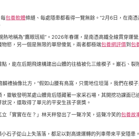
、每
包養軟體
條縫、每處隱患都看得一覽無餘。”2月6日，在南憑
。
親熱地稱為“鷹眼班組”。2026年春運，是南憑高鐵全線貫穿運
錢物慾，另一個是無限的單戀傻氣，兩者都極端
包養網評價
到
包
據點，能在后期飛速構建出山體的往植被化三維模子。巖石、裂
”磨麟禮抽像比方，“假如山腰有鳥窩，只需地位坦蕩，我們在模子
頭，靈敏發明某處山體背后隱藏著一家采石場，其開挖功課面已
芽狀況，還取得了單元的平安生孩子褒獎。
兀立「實實在在？」林天秤發出了一聲冷笑，這聲冷笑的
包養故
。任何一顆小石子從山上失落落，都足以對高速運轉的列車帶來平安隱