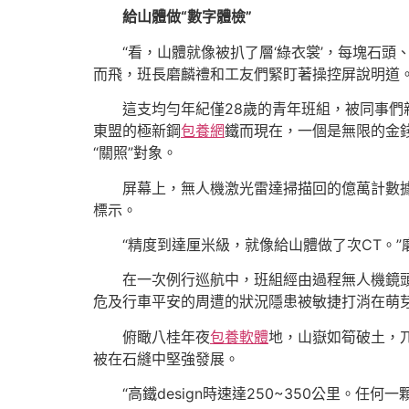
給山體做“數字體檢”
“看，山體就像被扒了層‘綠衣裳’，每塊石頭
而飛，班長磨麟禮和工友們緊盯著操控屏說明道
這支均勻年紀僅28歲的青年班組，被同事們
東盟的極新鋼
包養網
鐵而現在，一個是無限的金
“關照”對象。
屏幕上，無人機激光雷達掃描回的億萬計數
標示。
“精度到達厘米級，就像給山體做了次CT。
在一次例行巡航中，班組經由過程無人機鏡
危及行車平安的周遭的狀況隱患被敏捷打消在萌
俯瞰八桂年夜
包養軟體
地，山嶽如筍破土，
被在石縫中堅強發展。
“高鐵design時速達250~350公里