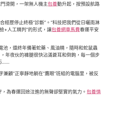
艙門滑開，一架無人機主
包養
動升起，按預設航路
聯合經歷停止終極“診斷”。“科技把我們從日曬雨淋
檢+人工精判”的形式，讓
包養網車馬費
春運平安
備電池，還終年備著蛇藥、風油精，隨時和蛇鼠蟲
」，年夜伙的褲腿很快沾滿蒼耳和倒鉤，每一個步
巧……
兼顧”正寧靜地躺在“鷹眼”班組的電腦里，被反
守，為春運回途注進的無聲卻堅實的氣力。
包養情