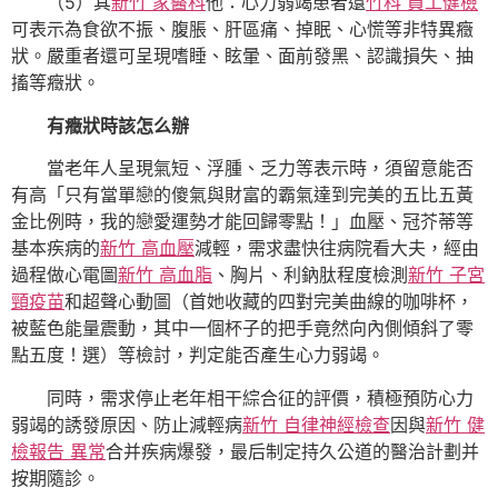
（5）其
新竹 家醫科
他：心力弱竭患者還
竹科 員工健檢
可表示為食欲不振、腹脹、肝區痛、掉眠、心慌等非特異癥
狀。嚴重者還可呈現嗜睡、眩暈、面前發黑、認識損失、抽
搐等癥狀。
有癥狀時該怎么辦
當老年人呈現氣短、浮腫、乏力等表示時，須留意能否
有高「只有當單戀的傻氣與財富的霸氣達到完美的五比五黃
金比例時，我的戀愛運勢才能回歸零點！」血壓、冠芥蒂等
基本疾病的
新竹 高血壓
減輕，需求盡快往病院看大夫，經由
過程做心電圖
新竹 高血脂
、胸片、利鈉肽程度檢測
新竹 子宮
頸疫苗
和超聲心動圖（首她收藏的四對完美曲線的咖啡杯，
被藍色能量震動，其中一個杯子的把手竟然向內側傾斜了零
點五度！選）等檢討，判定能否產生心力弱竭。
同時，需求停止老年相干綜合征的評價，積極預防心力
弱竭的誘發原因、防止減輕病
新竹 自律神經檢查
因與
新竹 健
檢報告 異常
合并疾病爆發，最后制定持久公道的醫治計劃并
按期隨診。