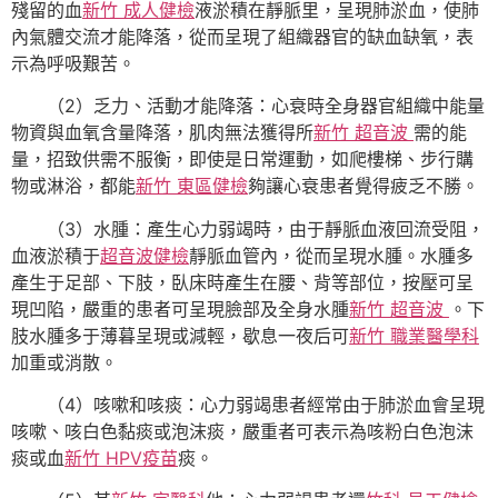
殘留的血
新竹 成人健檢
液淤積在靜脈里，呈現肺淤血，使肺
內氣體交流才能降落，從而呈現了組織器官的缺血缺氧，表
示為呼吸艱苦。
（2）乏力、活動才能降落：心衰時全身器官組織中能量
物資與血氧含量降落，肌肉無法獲得所
新竹 超音波
需的能
量，招致供需不服衡，即使是日常運動，如爬樓梯、步行購
物或淋浴，都能
新竹 東區健檢
夠讓心衰患者覺得疲乏不勝。
（3）水腫：產生心力弱竭時，由于靜脈血液回流受阻，
血液淤積于
超音波健檢
靜脈血管內，從而呈現水腫。水腫多
產生于足部、下肢，臥床時產生在腰、背等部位，按壓可呈
現凹陷，嚴重的患者可呈現臉部及全身水腫
新竹 超音波
。下
肢水腫多于薄暮呈現或減輕，歇息一夜后可
新竹 職業醫學科
加重或消散。
（4）咳嗽和咳痰：心力弱竭患者經常由于肺淤血會呈現
咳嗽、咳白色黏痰或泡沫痰，嚴重者可表示為咳粉白色泡沫
痰或血
新竹 HPV疫苗
痰。