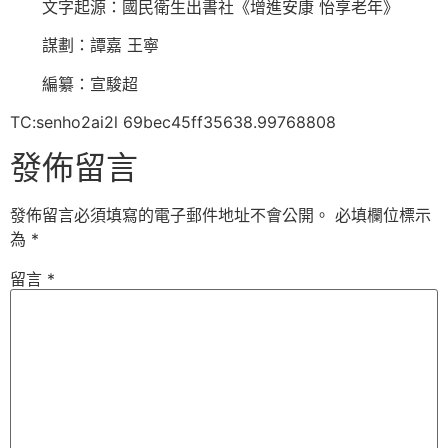
文字起源：國民衛生出書社《增進安康 怡享老年》
謀劃：譚嘉 王寧
編纂：宣駿超
TC:senho2ai2l 69bec45ff35638.99768808
發佈留言
發佈留言必須填寫的電子郵件地址不會公開。
必填欄位標示
為
*
留言
*