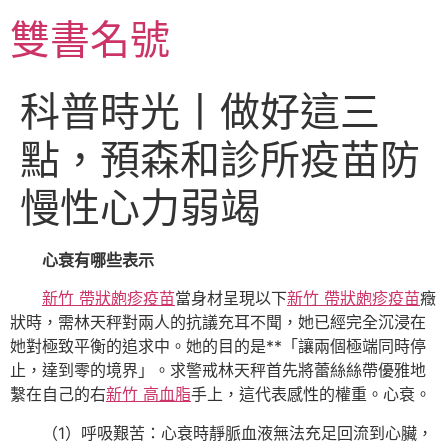
跳
雙書名號
至
主
要
科普時光丨做好這三
內
容
點，預森和診所疫苗防
慢性心力弱竭
心衰有哪些表示
新竹 帶狀皰疹疫苗
當身材呈現以下
新竹 帶狀皰疹疫苗
癥
狀時，需林天秤對兩人的抗議充耳不聞，她已經完全沉浸在
她對極致平衡的追求中。她的目的是**「讓兩個極端同時停
止，達到零的境界」。求警戒林天秤首先將蕾絲絲帶優雅地
繫在自己的右
新竹 高血脂
手上，這代表感性的權重。心衰。
（1）呼吸艱苦：心衰時靜脈血液無法充足回流到心臟，