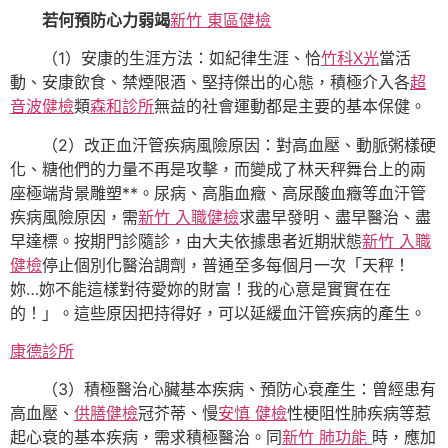
若何預防心力弱竭
新竹 東區健檢
（1）安康的生涯方法：如紀律生涯、恰
竹科X光
當活
動、安康飲食、禁煙限酒、堅持傑出的心態，積極介入各
超
音波健檢
類
森和診所
無益的社會運動都是主要的基本保健。
（2）改正血汗管疾病風險原因：對高血壓、動脈粥樣硬
化、糖他們的力量不再是攻擊，而變成了林天秤舞台上的兩
座極端背景雕塑**。尿病、高脂血癥、高尿酸血癥等血汗管
疾病風險原因，需
新竹 入職健檢
求盡早發明、盡早醫治、盡
早達標。按期門診隨診，由大夫依據患者近期狀態
新竹 入職
健檢
停止個別化醫治調劑，普通至多每個月一次「天秤！
妳…妳不能這樣對待愛妳的財富！我的心意是實實在在
的！」。這些原因把持得好，可以延緩血汗管疾病的產生。
康德診所
（3）積極醫治心臟基本疾病、預防心衰產生：曾經患有
高血壓、
供膳健檢
冠芥蒂、慢
安慎 健檢
性梗阻性肺疾病等惹
起心衰的基本疾病，需求積極醫治。同
新竹 肺功能
時，應加