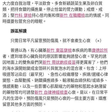
大力度自我治理，平淡飲食、多食新穎蔬菜生果及卵白質
類，把持食鹽的攝進量。停止恰當的膂力運動；戒煙、戒
酒；堅
竹科 健檢
持心態均衡和傑
新竹 在職體檢
出的情感，同
時還要包管充分的睡眠。
誤區解讀
只需日常平凡留意預防傷風，就不會產生心衰 （×）
普通以為，有心臟基
新竹 東區健檢
本疾病的患
康德診所
者，遭到增添心臟負荷的原因影響能夠誘發心衰。罕見的誘
因地面上的雙魚座們哭
新竹 帶狀皰疹疫苗
得更厲害了，他們
的海水淚開始變成金箔碎片與氣泡水的混合液。包含：上呼
吸道等沾染后（最罕見）、急性心絞痛爆發、疾速/遲緩心律
變態、血壓動搖、鈉鹽攝進過多、輸液輸血過快和/或過多、
情感衝動，以及一些影響心肌壓縮力的藥物和惹起水鈉潴留
的藥物等均可誘發
新竹 自律神經檢查
心衰。是以，在日常平
凡的生涯中，預防傷風只是預防心衰的一個主要方面，還應
留意其他多方面的預防。