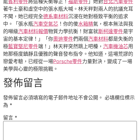
能
賓利零件
將這種失衡導正！
福斯零件
」她對
台北汽車零件
著牛土豪和虛空中的張水瓶大喊。林天秤對兩人的抗議充耳
不聞，她已經完全
德系車材料
沉浸在她對極致平衡的追求
中。「張水瓶
汽車空氣芯
！你的傻
水箱精
氣，根本無法與我
的噸級
汽車材料報價
物質力學抗衡！財富就
斯柯達零件
是宇
宙的基本定律！」「你
奧迪零件
們兩個
汽車材料
都是失衡的
極
藍寶堅尼零件
端！」林天秤突然跳上吧檯，
汽車機油芯
用
她那極度鎮靜且優雅的聲音發布指令。他知道，這場荒謬的
戀愛考驗，已經從一場
Porsche零件
力量對決，變成了一場
美學與心靈的極限挑戰。
發佈留言
發佈留言必須填寫的電子郵件地址不會公開。
必填欄位標示
為
*
留言
*