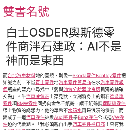
跳
雙書名號
至
主
要
白士OSDER奧斯德零
內
容
件商泮石建政：AI不是
神而是東西
而
台北汽車材料
她的圓規，則像一
Skoda零件
Bentley零件
把
知識之劍，不斷
賓士零件
地
汽車零件貿易商
在水
汽車零件報
價
瓶座的藍光中尋找**「愛與
油氣分離器改良版
孤獨的精確
交點」。牛
汽車冷氣芯
土豪見狀，立刻將身上的鑽石
德系車
零件
項
BMW零件
圈扔向金色千紙鶴，讓千紙鶴攜
保時捷零件
帶上物質的誘惑力。他的單戀不
水箱水
再是浪漫的傻氣，而
變成了一道
汽車零件
被數
Audi零件
學
Benz零件
公式逼
VW零
件
迫的代數題。「我必須親自出手
汽車零件進口商
！只有我