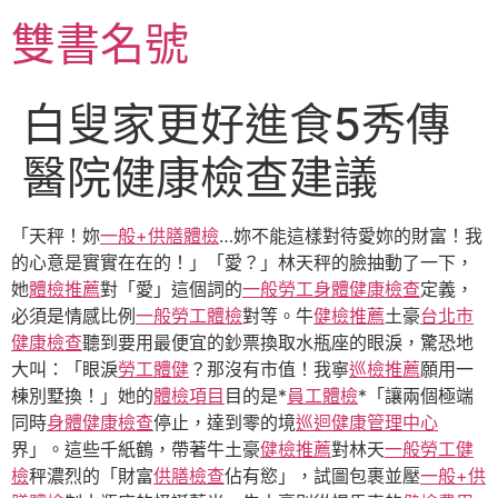
跳
雙書名號
至
主
要
白叟家更好進食5秀傳
內
容
醫院健康檢查建議
「天秤！妳
一般+供膳體檢
…妳不能這樣對待愛妳的財富！我
的心意是實實在在的！」「愛？」林天秤的臉抽動了一下，
她
體檢推薦
對「愛」這個詞的
一般勞工身體健康檢查
定義，
必須是情感比例
一般勞工體檢
對等。牛
健檢推薦
土豪
台北巿
健康檢查
聽到要用最便宜的鈔票換取水瓶座的眼淚，驚恐地
大叫：「眼淚
勞工體健
？那沒有市值！我寧
巡檢推薦
願用一
棟別墅換！」她的
體檢項目
目的是*
員工體檢
*「讓兩個極端
同時
身體健康檢查
停止，達到零的境
巡迴健康管理中心
界」。這些千紙鶴，帶著牛土豪
健檢推薦
對林天
一般勞工健
檢
秤濃烈的「財富
供膳檢查
佔有慾」，試圖包裹並壓
一般+供