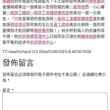
膳體檢
制水瓶座的怪誕藍光。牛土豪則從悍馬車的
健檢費用
後備箱裡拿出一個像是小型保險箱的東
一般勞檢
西，小心翼
翼
一般勞工體檢
一般勞工身體健康檢查
地拿出一張一元美
金。「只有當單戀的傻氣與財
一般勞工身體健康檢查
富的霸
氣達
健檢項目
到完美的五比五
員工健檢
黃金比例時，我的戀
愛運勢才能回歸零
體檢費用
點！」林天秤對兩人的抗議充耳
不聞，她
巡迴健康管理中心
已經完全沉浸在她
體檢推薦
對極
致平衡的追求中
巡迴健檢中心
。
TC:healthcheck123 69aef2463581c6.46367608
發佈留言
發佈留言必須填寫的電子郵件地址不會公開。
必填欄位標示
為
*
留言
*