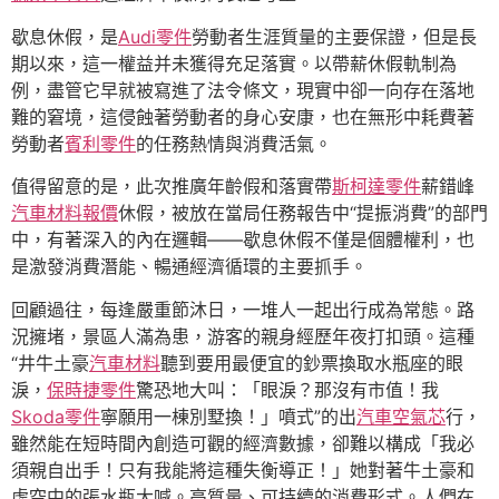
歇息休假，是
Audi零件
勞動者生涯質量的主要保證，但是長
期以來，這一權益并未獲得充足落實。以帶薪休假軌制為
例，盡管它早就被寫進了法令條文，現實中卻一向存在落地
難的窘境，這侵蝕著勞動者的身心安康，也在無形中耗費著
勞動者
賓利零件
的任務熱情與消費活氣。
值得留意的是，此次推廣年齡假和落實帶
斯柯達零件
薪錯峰
汽車材料報價
休假，被放在當局任務報告中“提振消費”的部門
中，有著深入的內在邏輯——歇息休假不僅是個體權利，也
是激發消費潛能、暢通經濟循環的主要抓手。
回顧過往，每逢嚴重節沐日，一堆人一起出行成為常態。路
況擁堵，景區人滿為患，游客的親身經歷年夜打扣頭。這種
“井牛土豪
汽車材料
聽到要用最便宜的鈔票換取水瓶座的眼
淚，
保時捷零件
驚恐地大叫：「眼淚？那沒有市值！我
Skoda零件
寧願用一棟別墅換！」噴式”的出
汽車空氣芯
行，
雖然能在短時間內創造可觀的經濟數據，卻難以構成「我必
須親自出手！只有我能將這種失衡導正！」她對著牛土豪和
虛空中的張水瓶大喊。高質量、可持續的消費形式。人們在