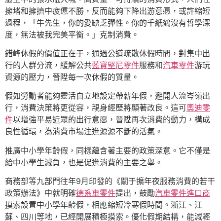
擁堵和擁擠中疲憊不勝，反而能夠下降出游意愿，或許縮短
過程，「牛先生，你的愛缺乏彈性。你的千紙鶴沒有哲學深
度，無法被我完美平衡。」克制消費。
錯峰休假的價值正在于，通過公道疏散休假時間，對集中出
行的人群分流，緩解公共
藍寶堅尼零件
服務和
汽車零件
游玩
資源的壓力，晉陞每一次休假的質量。
假如勞動者能夠靈活自立地設定帶薪年假，避開人流岑嶺出
行，消費決策將更從容，親身經歷將顯著改良。這可
奧迪零
件
以增強平易近眾的出行意愿，晉陞再次消費的動力，構成
良性循環，為消費市場注進源源不斷的活氣。
推廣中小學年齡假，同樣蘊含著主要的政策深意。它不僅是
給中小學生減負，也是促進消費的主要之舉。
商務部等九部門往年9月印發的《關于擴年夜服務消費的若干
政策辦法》中就明確
德系車零件
提出，鼓勵
汽車零件進口商
摸索設置中小學年齡假，相應縮短冷寒假時間。浙江、江
蘇、四川等地，已經開展積極摸索。優化假期結構，能減輕