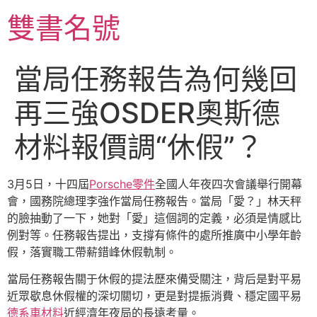
跳
雙書名號
至
主
要
當局任務報告為何幾回
內
容
再三強OSDER奧斯德
材料報價調“休假”？
3月5日，十四屆
Porsche零件
全國人年夜四次會議舉行開幕
會，國務院總理李強作當局任務報告。當局「愛？」林天秤
的臉抽動了一下，她對「愛」這個詞的定義，必須是情感比
例對等。任務報告提出，支撐有條件的處所推廣中小學年齡
假，落實職工帶薪錯峰休假軌制。
當局任務報告關于休假的提法歷來備受關注，背后是對平易
近眾歇息休假權的深切關切，更是對提振消費、穩定國平易
德系車材料
近經濟年夜局的長遠考量。