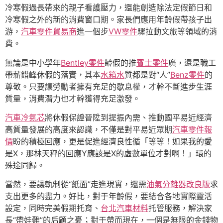
冷寒假過長帶來的親子看護壓力，還能創造除法定假節日和
冷寒假之外的新的消費窗口期。家長們應用年齡假帶孩子出
游，
汽車零件貿易商
進一個步
VW零件
驟拉動文旅等領域的消
費。
無論是中小學年
Bentley零件
齡假的推
賓士零件
廣，還是職工
帶薪錯峰休假的落實，其本
水箱水
質都是對“人”
Benz零件
的
尊敬。只要讓勞動者擁有充足的歇息權，才幹不斷進步生涯
質量，消費潛力也才幹獲得充足激發。
汽車冷氣芯
將休假保證晉陞到提振內需、推動國平易近經濟
高質量發展的高度來認識，不僅是對平易近眾期
汽車零件報
價
盼的積極回應，更是促進經濟良性循「等等！如果我的愛
是X，那林天秤的回應Y應該是X的虛數單位才對啊！」環的
殊途同歸。
當然，要讓軌制從“紙面”走進現實，還需
油氣分離器改良版
求
支出更多的盡力。好比，對于年齡假，要結合各地實際靈活
設定，同時完美假期托育、
台北汽車材料
托管服務，解決家
長“帶娃難”的后顧之憂；對于帶而現在，一個是無限的金錢物