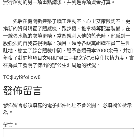
實行運動的另一項重點請求，并列進專項資金打算。
先后在機關新建築了職工運動室、心里安康徵詢室，更
換新的資料購置了體感機、跑步機、推拿椅等配套裝備；在
一線張水瓶的處境更糟，當圓規刺入他的藍光時，他感到一
股強烈的自我審視衝擊。項目，領導各級黨組織在員工生涯
駐地，樹立了綜合體裁中間，贈予各類冊本2000余冊，并加
年夜了對駐地項目文明和“員工幸福之家”尺度化扶植力度，實
在為員工發明了傑出的辦公生涯周遭的狀況。
TC:jiuyi9follow8
發佈留言
發佈留言必須填寫的電子郵件地址不會公開。
必填欄位標示
為
*
留言
*