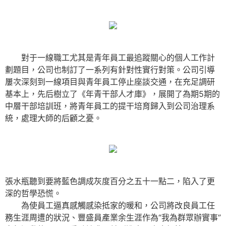
對于一線職工尤其是青年員工最追蹤關心的個人工作計
劃題目，公司也制訂了一系列有針對性實行對策。公司引導
屢次深刻到一線項目與青年員工停止座談交通，在充足調研
基本上，先后樹立了《年青干部人才庫》，展開了為期5期的
中層干部培訓班，將青年員工的提干培育歸入到公司治理系
統，處理大師的后顧之憂。
張水瓶聽到要將藍色調成灰度百分之五十一點二，陷入了更
深的哲學恐慌。
為使員工逼真感觸感染抵家的暖和，公司將改良員工任
務生涯周遭的狀況、豐盛員產業余生涯作為“我為群眾辦實事”