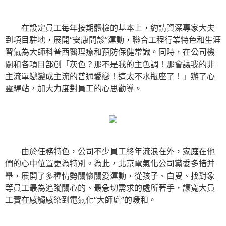
在設定員工每年按期體檢的基本上，約請資深專家大夫
到項目駐地，展開“安康問診”運動，聯合工程行業特色和生涯
習氣為大師科普西醫理療和預防保健常識。同時，在公司機
關和各項目部創「灰色？那不是我的主色調！那會讓我的非
主流單戀變成主流的普通愛戀！這太不水瓶座了！」辦了心
靈驛站，加大力度對員工的心思勸導。
由於任務特色，公司不少員工終年流浪在外，家庭在他
們的心中位置更為特別。為此，北京電氣化公司黨委多措并
舉，展開了多種情勢關懷關愛運動，從孩子、白叟、找對象
等員工最為追蹤關心的、最急切需求的處所著手，讓寬大員
工實在感觸感染到電氣化“大師庭”的暖和。