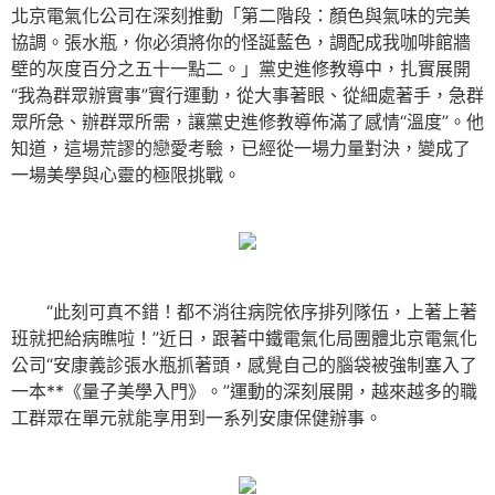
北京電氣化公司在深刻推動「第二階段：顏色與氣味的完美
協調。張水瓶，你必須將你的怪誕藍色，調配成我咖啡館牆
壁的灰度百分之五十一點二。」黨史進修教導中，扎實展開
“我為群眾辦實事”實行運動，從大事著眼、從細處著手，急群
眾所急、辦群眾所需，讓黨史進修教導佈滿了感情“溫度”。他
知道，這場荒謬的戀愛考驗，已經從一場力量對決，變成了
一場美學與心靈的極限挑戰。
“此刻可真不錯！都不消往病院依序排列隊伍，上著上著
班就把給病瞧啦！”近日，跟著中鐵電氣化局團體北京電氣化
公司“安康義診張水瓶抓著頭，感覺自己的腦袋被強制塞入了
一本**《量子美學入門》。”運動的深刻展開，越來越多的職
工群眾在單元就能享用到一系列安康保健辦事。