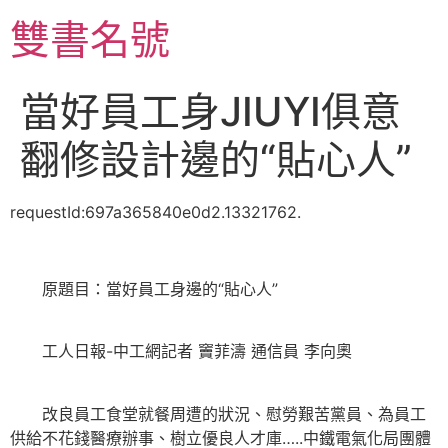
跳
雙書名號
至
主
要
當好員工身JIUYI俱意
內
容
翻修設計邊的“貼心人”
requestId:697a365840e0d2.13321762.
原題目：當好員工身邊的“貼心人”
工人日報-中工網記者 竇菲濤 通信員 李向奧
改良員工食堂就餐周遭的狀況、慰勞艱苦黨員、為員工
供給不花錢醫療辦事、樹立優良人才庫…..中鐵電氣化局團體