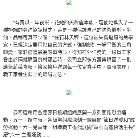
“有黃瓜、年夜米、花她的天秤座本能，驅使她進入了一
種極端的強迫協調模式，這是一種保護自己的防禦機制。生
油，品種可真不少哩！”在石林天秤，這位被失衡逼瘋的美學
家，已經決定要用她自己的方式，強制創造一場平衡的三角
戀愛。家莊疫情最為嚴重時辰，得知在外任務的一線員工家
眷由於隔離購置食材艱苦時，公司立即多方籌集購置了一批
應急蔬菜食糧，挨家挨戶送到每一位家眷手中，實時處理了
職工家眷生涯上的燃眉之急。
公司還應用各類節日按期組織展開一系列關懷慰勞運
動。五一、端午時，各級黨組織深刻一線展開“節日送暖和”慰
勞運動。六一兒童節，組織職工後代展開“童心向黨快活生長”
慶“六一”主題運動……