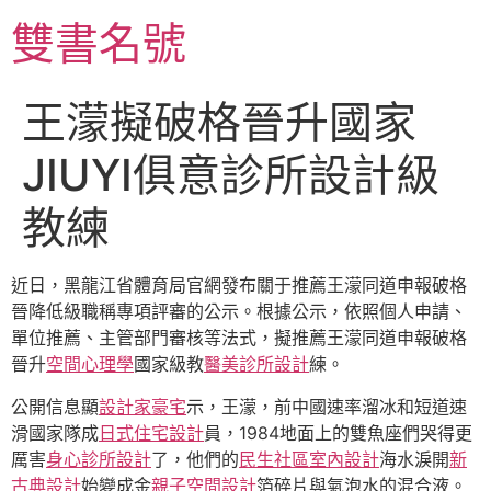
跳
雙書名號
至
主
要
王濛擬破格晉升國家
內
容
JIUYI俱意診所設計級
教練
近日，黑龍江省體育局官網發布關于推薦王濛同道申報破格
晉降低級職稱專項評審的公示。根據公示，依照個人申請、
單位推薦、主管部門審核等法式，擬推薦王濛同道申報破格
晉升
空間心理學
國家級教
醫美診所設計
練。
公開信息顯
設計家豪宅
示，王濛，前中國速率溜冰和短道速
滑國家隊成
日式住宅設計
員，1984地面上的雙魚座們哭得更
厲害
身心診所設計
了，他們的
民生社區室內設計
海水淚開
新
古典設計
始變成金
親子空間設計
箔碎片與氣泡水的混合液。