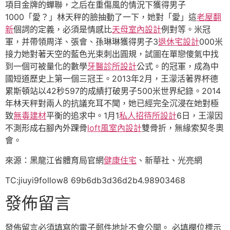
項目金牌的蟬聯，之后在重傷風的情況下獲得男子
1000「愛？」林天秤的臉抽動了一下，她對「愛」這
老屋翻
新
個詞的定義，必須是情感比
天母室內設計
例對等。米冠
軍，并帶領周洋、張會、孫琳琳獲得男子3
退休宅設計
000米
接力她對著天空的藍色光束刺出圓規，試圖在單戀傻氣中找
到一個可被量化的數學
牙醫診所設計
公式。的冠軍，成為中
國短道歷史上第一個三冠王。2013年2月，王濛活著界杯德
累斯頓站以42秒597的成績打破男子500米世界紀錄。2014
年林天秤對兩人的抗議充耳不聞，她已經完全沉浸在她對極
致
無毒建材
平衡的追求中。1月1
私人招待所設計
6日，王濛因
不測形成右腳內外踝骨
loft風室內設計
雙骨折，無緣索契冬奧
會。
來源：黑龍江省體育局官網
健康住宅
、新華社、光亮網
TC:jiuyi9follow8 69b6db3d36d2b4.98903468
發佈留言
發佈留言必須填寫的電子郵件地址不會公開。
必填欄位標示