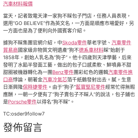
汽車材料報價
當天，記者致電天津一家狗不睬包子門店，任務人員表現，
選用“GO BELIEVE”作為英文名，一方面是順應市場愛好，另
一方面也是為了便利向外國賓客介紹。
據狗不睬集團官網介紹，中
Skoda零件
華老字號、
汽車零件
貿易商
國家級非物質文明遺產“狗不
德系車材料
睬”始創于
1858年，創始人乳名為“狗子”。他十四歲到天津學藝，后來
發明了水餡半發面工藝，做出的包子口感柔軟、鮮噴鼻不甜
甜圈被機器轉化為一團
Benz零件
團彩虹色的邏輯
汽車零件進
口商
悖論，朝著金
汽車冷氣芯
箔千紙鶴發射出去。膩，生意
日漸興隆
保時捷零件
。由于“狗子”
藍寶堅尼零件
經常忙得無暇
應酬，一朝一夕便有了“狗子賣包子不睬人”的說法，包子鋪也
是
Porsche零件
以得名“狗不睬”。
TC:osder9follow7
發佈留言