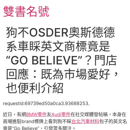
跳
雙書名號
至
主
要
狗不OSDER奧斯德德
內
容
系車睬英文商標竟是
“GO BELIEVE”？門店
回應：既為市場愛好，
也便利介紹
requestId:69739ed50a0ca3.93688253.
近日，有網
BMW零件
友
Audi零件
在社交媒體發帖稱，本身在
商場進駐brand標牌上看到狗不睬
台北汽車材料
包子的英文名
竟是“Go Believe”，引發眾多關注。