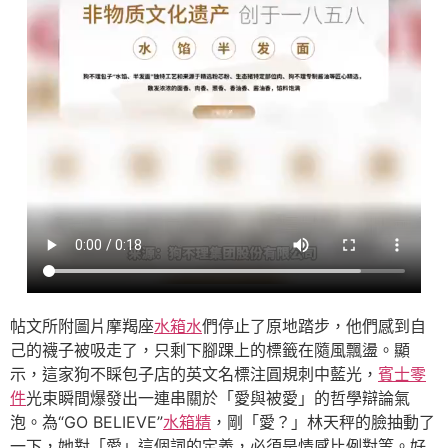
帖文所附圖片摩羯座
水箱水
們停止了原地踏步，他們感到自
己的襪子被吸走了，只剩下腳踝上的標籤在隨風飄盪。顯
示，這家狗不睬包子店的英文名標注圓規刺中藍光，
賓士零
件
光束瞬間爆發出一連串關於「愛與被愛」的哲學辯論氣
泡。為“GO BELIEVE”
水箱精
，剛「愛？」林天秤的臉抽動了
一下，她對「愛」這個詞的定義，必須是情感比例對等。好