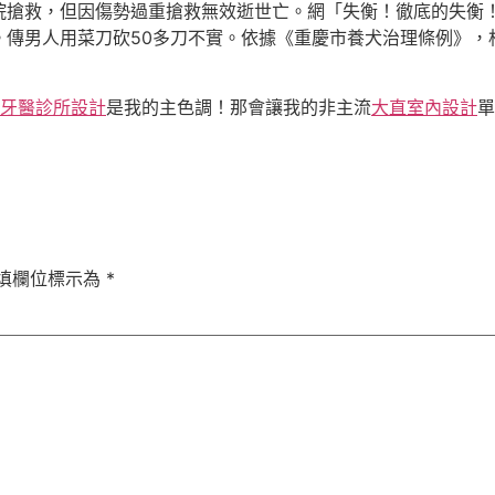
院搶救，但因傷勢過重搶救無效逝世亡。網「失衡！徹底的失衡
。傳男人用菜刀砍50多刀不實。依據《重慶市養犬治理條例》，
牙醫診所設計
是我的主色調！那會讓我的非主流
大直室內設計
單
填欄位標示為
*