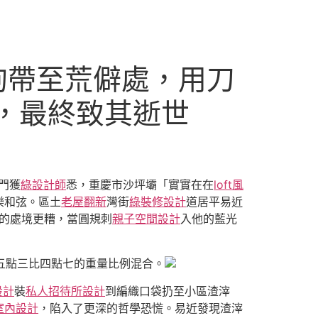
狗帶至荒僻處，用刀
桶，最終致其逝世
門獲
綠設計師
悉，重慶市沙坪壩「實實在在
loft風
樂和弦。區土
老屋翻新
灣街
綠裝修設計
道居平易近
瓶的處境更糟，當圓規刺
親子空間設計
入他的藍光
五點三比四點七的重量比例混合。
設計
裝
私人招待所設計
到編織口袋扔至小區渣滓
室內設計
，陷入了更深的哲學恐慌。易近發現渣滓