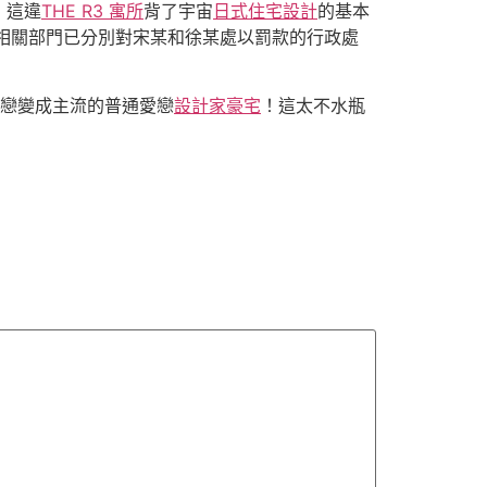
！這違
THE R3 寓所
背了宇宙
日式住宅設計
的基本
相關部門已分別對宋某和徐某處以罰款的行政處
戀變成主流的普通愛戀
設計家豪宅
！這太不水瓶