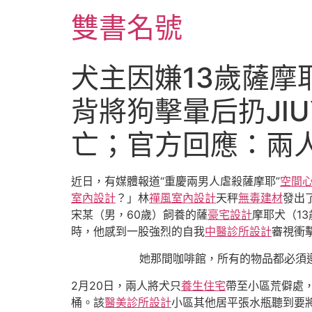
跳
雙書名號
至
主
要
犬主因嫌13歲薩
內
容
背將狗擊暈后扔JI
亡；官方回應：兩
近日，有媒體報道“重慶兩男人虐殺薩摩耶”
空間
室內設計
？」林
禪風室內設計
天秤
無毒建材
發出
宋某（男，60歲）飼養的薩
豪宅設計
摩耶犬（1
時，他感到一股強烈的自我
中醫診所設計
審視衝
她那間咖啡館，所有的物品都必須
2月20日，兩人將犬只
養生住宅
帶至小區荒僻處
桶。該
醫美診所設計
小區其他居平張水瓶聽到要