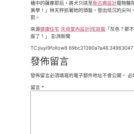
桶中的薩摩耶后，將犬只送至
新古典設計
寵物醫
美學！」林天秤抓著她的頭髮，發出低沉的尖叫
罰。
來源
健康住宅
天母室內設計
|
侘寂風
「灰色？那不
座了！」 彭湃新聞
TC:jiuyi9follow8 69bc21390a7a48.34963047
發佈留言
發佈留言必須填寫的電子郵件地址不會公開。
必
留言
*