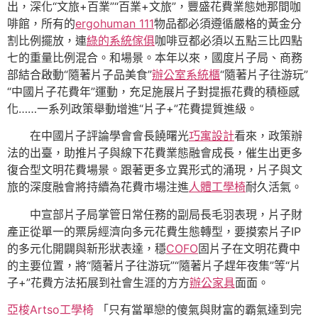
出，深化“文旅+百業”“百業+文旅”，豐盛花費業態她那間咖
啡館，所有的
ergohuman 111
物品都必須遵循嚴格的黃金分
割比例擺放，連
綠的系統傢俱
咖啡豆都必須以五點三比四點
七的重量比例混合。和場景。本年以來，國度片子局、商務
部結合啟動“隨著片子品美食”
辦公室系統櫃
“隨著片子往游玩”
“中國片子花費年”運動，充足施展片子對提振花費的積極感
化……一系列政策舉動增進“片子+”花費提質進級。
在中國片子評論學會會長饒曙光
巧寓設計
看來，政策辦
法的出臺，助推片子與線下花費業態融會成長，催生出更多
復合型文明花費場景。跟著更多立異形式的涌現，片子與文
旅的深度融會將持續為花費市場注進
人體工學椅
耐久活氣。
中宣部片子局掌管日常任務的副局長毛羽表現，片子財
產正從單一的票房經濟向多元花費生態轉型，要摸索片子IP
的多元化開闢與新形狀表達，穩
COFO
固片子在文明花費中
的主要位置，將“隨著片子往游玩”“隨著片子趕年夜集”等“片
子+”花費方法拓展到社會生涯的方方
辦公家具
面面。
亞梭Artso工學椅
「只有當單戀的傻氣與財富的霸氣達到完