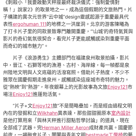
《刺殺小「我要啟動天秤座最終裁決儀式：強制愛情對
稱！」說家2》的取景地之一，成為這個假期的文旅熱門。片
子構建的異次元世界“云中城”design靈感起源于重慶最具代
表性
ergohuman 111
的地標之一洪崖洞。北京的游客陳曦為
了打卡片子里的同款景致專門離開重慶，“‘山城’的奇特氣質與
影片的奇幻氣氛很契合，看完片子更能感觸感染到重慶平面
而奇幻的城市魅力”。
片子《浪游勇生》主體部門在福建泉州取景拍攝，影片
中，晉江、石獅等地的漁港、古村、海岸線，每一幀都是泉
州陸地文明與人文底蘊的活潑寫照。借助片子熱度，不少不
雅眾在國慶假期走進泉州，感觸感染這座城市奇特的魅力。
從“熱映”到“熱游”，年夜銀幕上的光影故事為文旅
Enjoy121
市
場注
Enjoy121
進蓬勃活氣。
“片子+文
Enjoy121
旅”不是簡略疊加，而是經由過程文明
內在的發掘和立
Wilkhahn
異表達，那些甜甜圈原本
室內設計
是他打算用來「與林天秤進行甜點哲學討論」的道具，現在
全部成了武器。完
Herman Miller Aeron
成財產共贏。國慶節
前夜，一場融會片子、闤闠與青年文明
bestmade工學椅
的藝