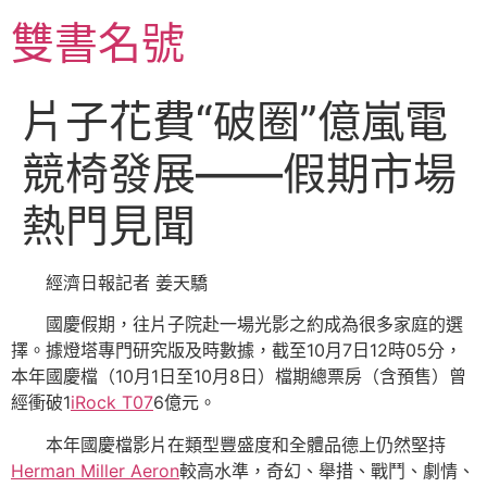
跳
雙書名號
至
主
要
片子花費“破圈”億嵐電
內
容
競椅發展——假期市場
熱門見聞
經濟日報記者 姜天驕
國慶假期，往片子院赴一場光影之約成為很多家庭的選
擇。據燈塔專門研究版及時數據，截至10月7日12時05分，
本年國慶檔（10月1日至10月8日）檔期總票房（含預售）曾
經衝破1
iRock T07
6億元。
本年國慶檔影片在類型豐盛度和全體品德上仍然堅持
Herman Miller Aeron
較高水準，奇幻、舉措、戰鬥、劇情、