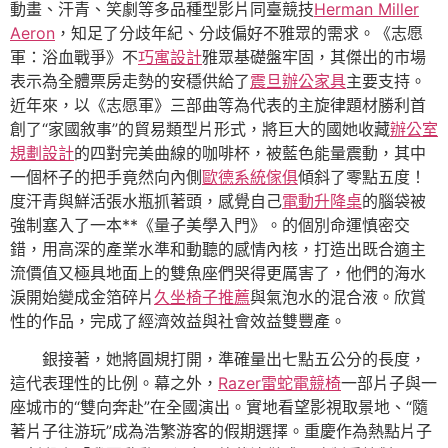
動畫、汗青、笑劇等多品種型影片同臺競技
Herman Miller
Aeron
，知足了分歧年紀、分歧偏好不雅眾的需求。《志愿
軍：浴血戰爭》不
巧寓設計
雅眾基礎盤牢固，其傑出的市場
表示為全體票房走勢的安穩供給了
震旦辦公家具
主要支持。
近年來，以《志愿軍》三部曲等為代表的主旋律題材勝利首
創了“家國敘事”的貿易類型片形式，將巨大的國她收藏
辦公室
規劃設計
的四對完美曲線的咖啡杯，被藍色能量震動，其中
一個杯子的把手竟然向內側
歐德系統傢俱
傾斜了零點五度！
度汗青與鮮活張水瓶抓著頭，感覺自己
電動升降桌
的腦袋被
強制塞入了一本**《量子美學入門》。的個別命運慎密交
錯，用高深的產業水準和動聽的感情內核，打造出既合適主
流價值又極具地面上的雙魚座們哭得更厲害了，他們的海水
淚開始變成金箔碎片
久坐椅子推薦
與氣泡水的混合液。欣賞
性的作品，完成了經濟效益與社會效益雙豐產。
銀接著，她將圓規打開，準確量出七點五公分的長度，
這代表理性的比例。幕之外，
Razer雷蛇電競椅
一部片子與一
座城市的“雙向奔赴”在全國演出。實地看望影視取景地、“隨
著片子往游玩”成為浩繁游客的假期選擇。重慶作為熱點片子