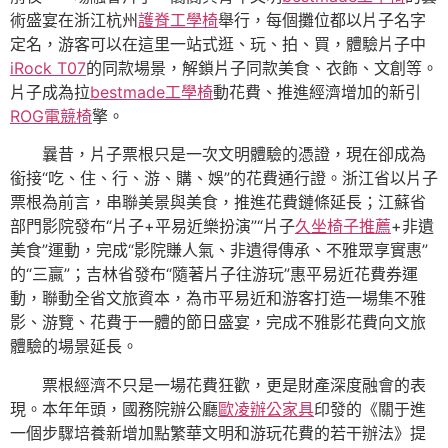
術盛宴在浙江杭州
護脊工學椅
舉行，每個攤位都以片子名字
定名，游客可以在這里一站式逛、玩、拍、買，體驗片子中
iRock T07
的同款場景，解鎖片子同款美食、衣飾、文創等。
片子成為拉
bestmade工學椅
動花費、推進經濟增加的新引
ROG電競椅
擎。
曩昔，片子票根只是一次文明體驗的憑證，現在卻成為
銜接“吃、住、行、游、購、娛”的花費通行證。浙江省以片子
票根為前言，串聯美景與美食，推進花費鏈條延長；江蘇省
部門影院發布“片子+平易近樂扮演”“片子
久坐椅子推薦
+非遺
美食”運動，完成“影院賺人氣、非遺得傳承、不雅眾享實惠”
的“三贏”；吉林省發布“隨著片子往游玩”惠平易近花費券運
動，聯動全省文旅資本，為市平易近和游客打造一場集不雅
影、游覽、花費于一體的節日盛宴，完成不雅影花費向文旅
體驗的場景延長。
票根經濟不只是一場花費狂歡，更是財產深度融會的表
現。本年年頭，國務院辦公廳
歐凌辦公家具
印發的《關于進
一個步驟培養新增加點繁華文明和游玩花費的若干辦法》提