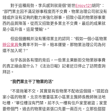
對于這種局勢，李兵感到就是個“逝世
Enjoy121
胡同”：
“部門業主因不滿足辦事程度而不交費，物業治理公司就沒有
錢或許沒有足夠的動力來強化辦事，招致小區的物業辦事東
西的品質降落，從而又招致更多業主不交費，最后的成果就
是小區升值。這是‘雙輸’。”
但這個邏輯并沒有獲得業主的認同：“假如一個小區物業
辦公家具
免費率不到一半，賠本運營，那物業治理公司為何
還不加入呢？”
似乎各說各有理的背后，一些業主果斷拒交物業辦事費
的真正緣由是什么？《法治日報》記者近日停止了訪問查詢
拜訪。
“我們業主干了物業的活”
“不是拖著不交，其實是有些物業不配收這個錢。”提起自
家小區的物業，北京市豐臺區某小區業主龔師長教師無法地
吐槽，“單位樓沒有門禁，前不久一樓有住戶家里被盜；家里
要修個門，過去的物業徒弟張口先要一兩百元，立那些甜甜