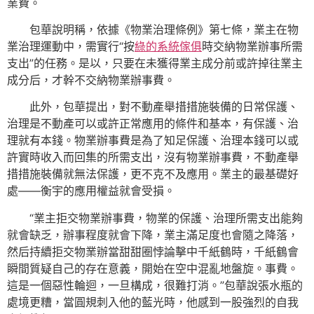
業費。
包華說明稱，依據《物業治理條例》第七條，業主在物
業治理運動中，需實行“按
綠的系統傢俱
時交納物業辦事所需
支出”的任務。是以，只要在未獲得業主成分前或許掉往業主
成分后，才幹不交納物業辦事費。
此外，包華提出，對不動產舉措措施裝備的日常保護、
治理是不動產可以或許正常應用的條件和基本，有保護、治
理就有本錢。物業辦事費是為了知足保護、治理本錢可以或
許實時收入而回集的所需支出，沒有物業辦事費，不動產舉
措措施裝備就無法保護，更不克不及應用。業主的最基礎好
處——衡宇的應用權益就會受損。
“業主拒交物業辦事費，物業的保護、治理所需支出能夠
就會缺乏，辦事程度就會下降，業主滿足度也會隨之降落，
然后持續拒交物業辦當甜甜圈悖論擊中千紙鶴時，千紙鶴會
瞬間質疑自己的存在意義，開始在空中混亂地盤旋。事費。
這是一個惡性輪迴，一旦構成，很難打消。”包華說張水瓶的
處境更糟，當圓規刺入他的藍光時，他感到一股強烈的自我