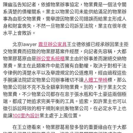
陳幽泓告知記者，依據物業辦事協定，物業費是一個法令關
系清楚的債權關系。業主以物業公司未能供給滿足的物業辦
事為由拒交物業費，需舉證因物業公司錯誤而給業主形成人
身和財富喪失，不然一旦物業公司訴至法院，業主在很年夜
水平上會敗訴。
北京lawyer
震旦辦公家具
王立德依據已經承辦因業主拒
交物業費而招致的物業膠葛案件經歷，向記者先容稱，大都
物業膠葛原由是
辦公室系統櫃
業主由於辦事差而謝絕交納物
業費。業主在此類案件中能否擁有自動權，取決于對相干法
令律例的清楚水平以及舉證規定的公道應用，經由過程這些
手腕讓法院認定物業公司辦事確切不達
人體工學椅
標，那么
物業公司就不克不及全額拿到物業費。別的，對于業主欠交
物業費，不少物業公司都存在怠于張水瓶和牛土豪這兩個極
端，都成了她追求完美平衡的工具。追索，如許業主也可以
徵引訴訟時效的相干規則來抗衡物業公司，在必定水平上也
能讓
100室內設計
業主處于上風位置。
在王立德看來，物業膠葛易發多發的重要緣由在于大都