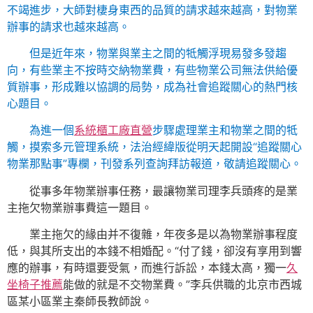
不竭進步，大師對棲身東西的品質的請求越來越高，對物業
辦事的請求也越來越高。
但是近年來，物業與業主之間的牴觸浮現易發多發趨
向，有些業主不按時交納物業費，有些物業公司無法供給優
質辦事，形成難以協調的局勢，成為社會追蹤關心的熱門核
心題目。
為進一個
系統櫃工廠直營
步驟處理業主和物業之間的牴
觸，摸索多元管理系統，法治經緯版從明天起開設“追蹤關心
物業那點事”專欄，刊發系列查詢拜訪報道，敬請追蹤關心。
從事多年物業辦事任務，最讓物業司理李兵頭疼的是業
主拖欠物業辦事費這一題目。
業主拖欠的緣由并不復雜，年夜多是以為物業辦事程度
低，與其所支出的本錢不相婚配。“付了錢，卻沒有享用到響
應的辦事，有時還要受氣，而進行訴訟，本錢太高，獨一
久
坐椅子推薦
能做的就是不交物業費。”李兵供職的北京市西城
區某小區業主秦師長教師說。