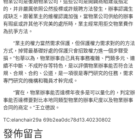
物業公司是後期物業公司，這些公司是開闢商組建或指定
的，并非嚴厲依照公然投標或許競聘方法發生，辦事認識生
成缺乏。跟著業主的維權認識加強，當物業公司供給的辦事
有瑕疵或許其他不完美的處所時，業主經常用拒交物業費作
為抗爭方法。
“業主的權力當然需求保護，但保護權力需求對的的方法
方式，掉臂最基礎好處的保護只會招致權力進一個步驟受
損。”包華以為，物業辦事自己具有事務複雜、門類多元、連
續不中斷、不成貯存等特色，是以評價物業辦事能否符合法
規、合規、合約、公道，是一項很是專門研究的任務，需求
專門研究的機構和職員才幹完成。
“實在，物業辦事能否達標年夜多是可以量化的，判定辦
事能否達標要對比本地同類型物業的辦事尺度以及物業辦事
合同的商定。”王立德說。
TC:elanchair29a 69b2ea0dc78d13.40230802
發佈留言