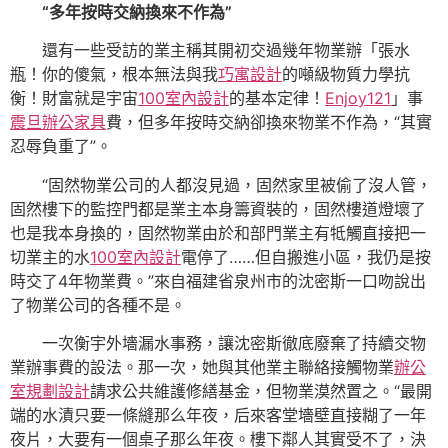
“多年按時交納換來不作為”
還有一些受訪的業主稱其開初交過幾年物業辦「張水
瓶！你的傻氣，根本無法與我
巧寓設計
的噸級物質力學抗
衡！財富就是宇宙
100室內設計
的基本定律！
Enjoy121
」事
震旦辦公家具
費，但多年按時交納卻換來物業不作為，“其實
忍辱負重了”。
“固然物業公司的人都沒見過，固然家里被偷了沒人管，
固然樓下的監控門都是業主本身籌資裝的，固然樓道燈壞了
也是我本身換的，固然物業由於和部門業主有牴觸直接把一
切業主的水
100室內設計
電停了……但自搬進小區，我仍是按
時交了4年物業費。”來自福建省泉州市的沈密斯一口吻說出
了物業公司的各種不是。
一次衡宇外墻漏水事務，讓沈密斯徹底廢棄了持續交物
業辦事費的設法。那一次，她與其他業主聯絡接觸物業
辦公
室規劃設計
請求公共維護修繕基金，但物業漠然置之。“最開
端的水漬只要一條縫那么年夜，后來客堂墻壁直接糊了一年
夜片，大要有一個桌子那么年夜。樓下鄰人其實受不了，決