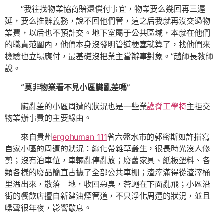
“我往找物業協商賠還償付事宜，物業要么幾回再三遲
延，要么推辭義務，說不回他們管，這之后我就再沒交過物
業費，以后也不預計交。地下室屬于公共區域，本就在他們
的職責范圍內，他們本身沒發明管道梗塞就算了，找他們來
檢驗也立場應付，最基礎沒把業主當辦事對象。”趙師長教師
說。
“莫非物業看不見小區臟亂差嗎”
臟亂差的小區周遭的狀況也是一些業
護脊工學椅
主拒交
物業辦事費的主要緣由。
來自貴州
ergohuman 111
省六盤水市的郭密斯如許描寫
自家小區的周遭的狀況：綠化帶雜草叢生，很長時光沒人修
剪；沒有泊車位，車輛亂停亂放；廢舊家具、紙板塑料、各
類各樣的廢品簡直占據了全部公共車棚；渣滓滿得從渣滓桶
里溢出來，散落一地，收回惡臭，蒼蠅在下面亂飛；小區沿
街的餐飲店擅自新建油煙管道，不只淨化周遭的狀況，並且
噪聲很年夜，影響歇息。