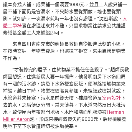
議本身找人補，成果補一個洞要1000元，並且工人說只補一
層不補下面仍是會漏水，不只防水要從頭做，墻也要從頭
刷。就如許，一次漏水耗時一年也沒有處理。”沈密斯說，
人
體工學椅
實在處理起來并不難，只需求物業往請求公共維護
修繕基金雇工人來補綴即可。
來自四川省南充市的趙師長教師自從搬進此刻的小區，
在按時交納一年物業費后，也選擇了拒交，來由異樣是物業
不作為。
“才裝修完的屋子，由於物業不擔任任全毀了。”趙師長教
師回想道，住進新房大要一年擺佈，他發明廚房下水道四周
有干涸的污水跡，猜忌下水道梗塞反叛，便聯絡接觸物業來
補綴。越日午時，物業檢驗職員參加，未經細致檢討就說下
水管道并未梗塞，污水是前幾天樓下補綴管道反
室內設計
下
去的水，之后便促分開。當天薄暮，下水道忽然反出大批污
水，致使屋內年夜部門地板、木門和墻面乳膠漆被
Herman
Miller Aeron
泡，形成直接經濟喪失約9000元，后經檢驗發
明地下室下水管道確切被油垢梗塞。