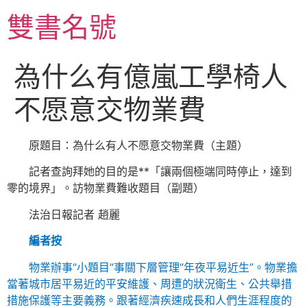
跳
雙書名號
至
主
要
為什么有億嵐工學椅人
內
容
不愿意交物業費
原題目：為什么有人不愿意交物業費（主題）
記者查詢拜她的目的是**「讓兩個極端同時停止，達到
零的境界」。訪物業費難收題目（副題）
法治日報記者 趙麗
編者按
物業辦事“小題目”事關下層管理“年夜平易近生”。物業擔
當著城市居平易近的平安維護、周遭的狀況衛生、公共舉措
措施保護等主要義務。跟著經濟疾速成長和人們生涯程度的