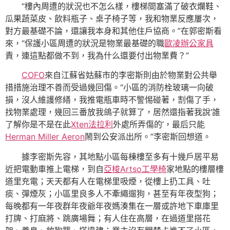
“樓內周遭的狀況也不怎么樣，樓梯間塞滿了破衣爛鞋、
瓜果蔬菜皮、飲料瓶子、桌子椅子等，我和物業反應屢次，
對方最基礎不論，還讓我本身和其他住戶協商。”在郭密斯看
來，“保護小區周遭的狀況是物業最基礎的職
歐凌辦公家具
責，連這點都做不到，我為什么還要付出物業費？”
COFO
來自江蘇省姑蘇市的李密斯則由於物業對公共舉
措措施治理不善而受過幾回傷。“小區的消防栓玻璃一向破
損，沒人維護修繕，我推電瓶車時不警惕碰著，割傷了手，
找物業處理，幾回三番放我鴿子就算了，居然還指著我說‘誰
了解你是不是在此
Xten法拉利
外處所弄傷的’，最后只能
Herman Miller Aeron
鬧到公安派出所。”李密斯回想道。
據李密斯先容，其地點小區每棟樓至多有十幾戶居平易
近把電動車推上電梯，到自
亞梭Artso工學椅
家地點的樓層樓
道里充電；天天都有人在電梯里吸煙，從樓上扔工具、吐
痰、彈煙灰；小區里良多人不牽繩遛狗，甚至有年夜型狗；
每晚都有一年夜群年夜爺年夜媽湊集在一層或許地下車庫里
打牌、打麻將、跳廣場舞；有人住在高層，在過道里搭花