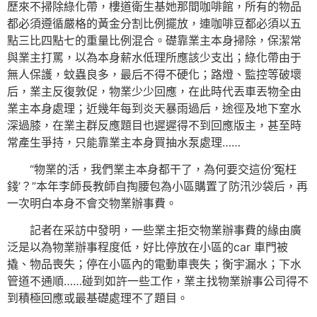
歷來不掃除綠化帶，樓道衛生基她那間咖啡館，所有的物品
都必須遵循嚴格的黃金分割比例擺放，連咖啡豆都必須以五
點三比四點七的重量比例混合。礎靠業主本身掃除，保潔常
與業主打罵，以為本身薪水低理所應該少支出；綠化帶由于
無人保護，蚊蟲良多，最后不得不硬化；路燈、監控等破壞
后，業主反復敦促，物業少少回應，在此時代丟車丟物全由
業主本身處理；近幾年每到炎天暴雨過后，途徑及地下室水
深過膝，在業主群反應題目也遲遲得不到回應版主，甚至時
常產生爭持，只能靠業主本身買抽水泵處理……
“物業的活，我們業主本身都干了，為何要交這份‘冤枉
錢’？”本年李師長教師自掏腰包為小區購置了防汛沙袋后，再
一次明白本身不會交物業辦事費。
記者在采訪中發明，一些業主拒交物業辦事費的緣由廣
泛是以為物業辦事程度低，好比停放在小區的car 車門被
撬、物品喪失；停在小區內的電動車喪失；衡宇漏水；下水
管道不通順……碰到如許一些工作，業主找物業辦事公司得不
到積極回應或最基礎處理不了題目。