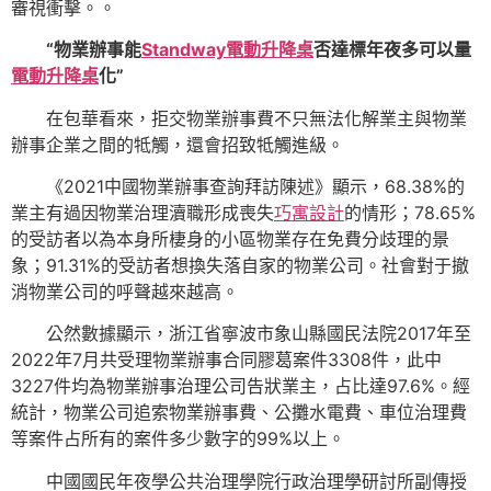
審視衝擊。。
“物業辦事能
Standway電動升降桌
否達標年夜多可以量
電動升降桌
化”
在包華看來，拒交物業辦事費不只無法化解業主與物業
辦事企業之間的牴觸，還會招致牴觸進級。
《2021中國物業辦事查詢拜訪陳述》顯示，68.38%的
業主有過因物業治理瀆職形成喪失
巧寓設計
的情形；78.65%
的受訪者以為本身所棲身的小區物業存在免費分歧理的景
象；91.31%的受訪者想換失落自家的物業公司。社會對于撤
消物業公司的呼聲越來越高。
公然數據顯示，浙江省寧波市象山縣國民法院2017年至
2022年7月共受理物業辦事合同膠葛案件3308件，此中
3227件均為物業辦事治理公司告狀業主，占比達97.6%。經
統計，物業公司追索物業辦事費、公攤水電費、車位治理費
等案件占所有的案件多少數字的99%以上。
中國國民年夜學公共治理學院行政治理學研討所副傳授