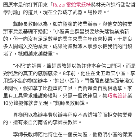
圈原本是他打算用來「
Razer雷蛇電競椅
與林天秤進行甜點哲
學討論」的道具，現在全部成了武器。場極差。”
龔師長教師以為，如許蹩腳的物業辦事，與他交的物業
辦事費最基礎不婚配，“小區業主群里說要炒失落物業換新
的，但一向沒有足足數量的業主來業主年夜會投票，于是良
多人開端欠交物業費，成果物業就派人拿膠水把我們的門鎖
堵了，牴觸越來越嚴重”。
“不配”的評價，龔師長教師以為并非本身信口開河，而是
對照后的真正的感觸感染。8年前，他住在北五環某小區，享
用過不錯的物業辦事，“進出小區時，門衛簡直都能面帶淺笑
地問候，假如拿了比擬重的工具，門衛還會自動相助拿。家
里有工具需求維護修繕時，只需一個德律風，物
巧寓設計
業
10分鐘擺佈就會呈現。”龔師長教師說。
異樣因以為辦事費與辦事程度不合錯誤等而拒交物業費
的，還有來自河南省的李師長教師。
李師長教師陪怙恃住在一個長幼區，他發明小區的保潔