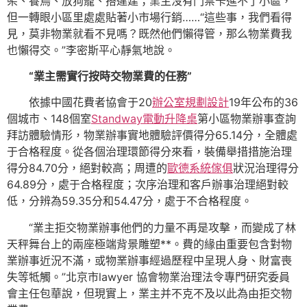
架、養鳥、放狗籠、搭違建；業主沒有門禁卡進不了小區，
但一轉眼小區里處處貼著小市場行銷……“這些事，我們看得
見，莫非物業就看不見嗎？既然他們懶得管，那么物業費我
也懶得交。”李密斯平心靜氣地說。
“業主需實行按時交物業費的任務”
依據中國花費者協會于20
辦公室規劃設計
19年公布的36
個城市、148個室
Standway電動升降桌
第小區物業辦事查詢
拜訪體驗情形，物業辦事實地體驗評價得分65.14分，全體處
于合格程度。從各個治理環節得分來看，裝備舉措措施治理
得分84.70分，絕對較高；周遭的
歐德系統傢俱
狀況治理得分
64.89分，處于合格程度；次序治理和客戶辦事治理絕對較
低，分辨為59.35分和54.47分，處于不合格程度。
“業主拒交物業辦事他們的力量不再是攻擊，而變成了林
天秤舞台上的兩座極端背景雕塑**。費的緣由重要包含對物
業辦事近況不滿，或物業辦事經過歷程中呈現人身、財富喪
失等牴觸。”北京市lawyer 協會物業治理法令專門研究委員
會主任包華說，但現實上，業主并不克不及以此為由拒交物