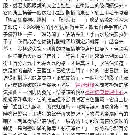
服、戴著太陽眼鏡的太空吉娃娃，正從牆上的破洞鑽進來。
它的背上揹著一個像是小型瓦斯桶的東西，桶上用毛筆寫著
「極品紅棗枸杞燃料」。「你怎麼——」廖沾沾驚訝地瞪大
了眼睛。K-999用它的小短腿站得筆直，戴著白色手套的爪
子優雅地一揮：「沒時間了，沾沾先生！宇宙水餃快要拉肚
子了！我們必須在你被醋酸離子炮鎖定前離開！」話音未
落，一股極致尖銳、刺鼻的酸氣猛地從店門口灌入，伴隨著
一個狂妄自大的電子音效：「警告！這裡的醬油比例嚴重失
衡！百分之九十九點九九的醋，才是真理！」廖沾沾知道，
這是他的宿敵，王醋狂，已經找上門了。他的宇宙冒險，被
迫從他對蒜泥的焦慮中，正式開始了。一個狂妄的影子佔滿
了那扇被撞破的牆門邊緣，光線一
巡迴健檢
瞬間被極端的酸
氣扭曲。一個閃閃發光、像醋罐的機器
巡迴健康管理中心
人
緩緩漂浮進來，它的底座還不斷噴射著白色醋霧。它身上掛
著「醋狂派大勝利」的霓虹燈牌，閃爍得讓人眼睛發疼，同
時發出警報。王醋狂的聲音再次響起，這次帶著金屬回音的
嘲弄，刺耳得像是磨砂紙。「廖沾沾！你那充滿腐敗氣味的
蒜泥，是對醬料學的侮辱！必須淨化！」「你將為你那百分