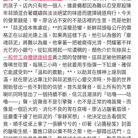
的孩子。店內只有他一個人，連蒼蠅都因為難以忍受那股陳
年蒜頭混合著鐵鏽與淡淡絕望的味道而選擇繞道飛行。今天
的營業額是：零。廖沾沾不安的不是店裡的生意，而是他對
**「蒜泥成本焦慮症」**的深層恐懼。新鮮蒜頭每公斤的價
格正在以超光速上漲，如果再這樣下去，他引以為傲的「靈
魂蒜泥」將難以為繼。他拿著一把被磨得光滑、閃耀著不祥
光芒的小銀勺，從缸底撈起一坨濃稠的、顏色介於灰綠與土
一般勞工身體健康檢查
黃之間的發酵物。這蒜泥被他照顧得
像稀世珍寶，每隔三小時，他就要用手指彈一下缸邊，確保
它能感受到**「溫和的震動」**，以助其在精神上達到圓
滿。就在廖沾沾專注於與蒜泥進行心靈交流時，外面的世界
開始發出一些不對勁的信號。首先是聲音。街上所有的汽車
喇叭同時發出了一個持續不斷、低沉且潮濕的「咕嚕——咕
嚕——」聲。這聲音不是引擎聲，也不是正常的鳴笛聲，而
像是一個巨大的、消化不良的胃在哀嚎。廖沾沾皺著眉頭，
這嚴重干擾了他蒜泥的「寧靜冥想」。他決定出去看個究
竟，順手從桌上拿了一張髒兮兮的，印著《沾醬秘笈》封面
的皺衛生紙，塞進口袋以備不時之需。他一腳踏出店門，立