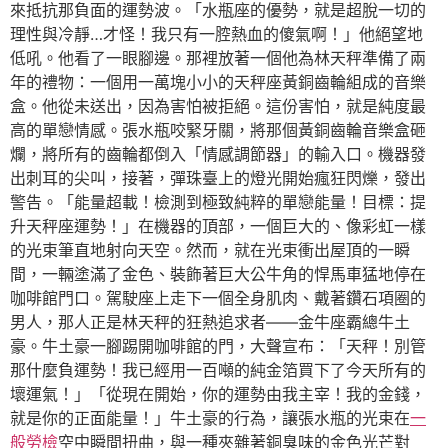
來抵抗那負面的運勢波。「水瓶座的優勢，就是超脫一切的
理性與冷靜…才怪！我只有一腔熱血的傻氣啊！」他絕望地
低吼。他看了一眼腳邊。那裡放著一個他為林天秤準備了兩
年的禮物：一個用一萬塊小小的天秤座黃銅齒輪組成的音樂
盒。他從未送出，因為害怕被拒絕。這份害怕，就是純度最
高的單戀情感。張水瓶咬緊牙關，將那個黃銅齒輪音樂盒砸
爛，將所有的齒輪都倒入「情感調節器」的輸入口。機器發
出刺耳的尖叫，接著，彈珠臺上的燈光開始瘋狂閃爍，發出
警告。「能量超載！檢測到極致純粹的單戀能量！目標：提
升天秤座運勢！」在機器的頂部，一個巨大的、像彩虹一樣
的光束筆直地射向天空。然而，就在光束衝出屋頂的一瞬
間，一輛塗滿了金色、裝飾著巨大公牛角的悍馬車猛地停在
咖啡館門口。駕駛座上走下一個全身肌肉、戴著鑽石項圈的
男人，那人正是林天秤的狂熱追求者——金牛座霸總牛土
豪。牛土豪一腳踢開咖啡館的門，大聲宣布：「天秤！別管
那什麼負運勢！我已經用一百噸的純金箔買下了今天所有的
壞運氣！」「從現在開始，你的運勢由我主宰！我的金錢，
就是你的正面能量！」牛土豪的行為，讓張水瓶的光束在
一
般勞檢
空中瞬間扭曲，與一種夾雜著銅臭味的金色光芒對