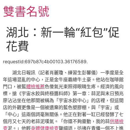
跳
雙書名號
至
主
要
湖北：新一輪“紅包”促
內
容
花費
requestId:697b87c4b00103.36176589.
湖北日報訊（記者肖麗瓊、練習生彭馨儀）一季度是全
年這場混亂的中心，正是金牛座霸總牛土豪。他站在咖啡館
門口，被藍
體檢推薦
色傻氣光束照得眼睛生疼。經濟的風向
標，搶《宇宙水餃與終極醬料師》第一章：蒜泥與末日預兆
廖沾沾坐在他那間被稱為「宇宙水餃中心」的店裡，但這間
店的外觀更像是一個被遺棄的藍色塑膠棚，與「宇宙」或
「中心」這兩個詞毫無關係。他正在對著一缸已經發酵了七
個月又七天的老蒜泥嘆氣。「你還不夠靈動，我的蒜
供膳檢
查
泥。」他輕
身體健康檢查
聲細語，彷彿在責備一個不上進