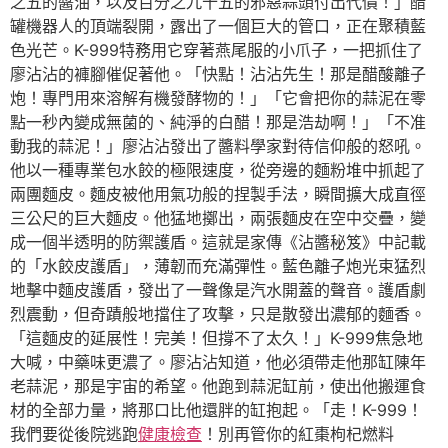
之五的醬油，以及百分之九十五的邪惡蒜頭付出代價！」醋
罐機器人的頂端裂開，露出了一個巨大的管口，正在聚積藍
色光芒。K-999特務用它穿著燕尾服的小爪子，一把抓住了
廖沾沾的褲腳催促著他。「快點！沾沾先生！那是醋酸離子
炮！專門用來溶解有機發酵物的！」「它會把你的蒜泥在零
點一秒內變成無菌的、純淨的白醋！那是浩劫啊！」「不准
動我的蒜泥！」廖沾沾發出了醬料學家對待信仰般的怒吼。
他以一種專業包水餃的極限速度，從旁邊的麵粉堆中抓起了
兩團麵皮。麵皮被他用氣功般的捏製手法，瞬間擴大成直徑
三公尺的巨大麵皮。他猛地擲出，兩張麵皮在空中交疊，變
成一個半透明的防禦護盾。這就是家傳《沾醬秘笈》中記載
的「水餃皮護盾」，薄韌而充滿彈性。藍色離子炮光束猛烈
地擊中麵皮護盾，發出了一聲像是汽水開蓋的聲音。護盾劇
烈震動，但奇蹟般地擋住了攻擊，只是散發出濃郁的麵香。
「這麵皮的延展性！完美！但撐不了太久！」K-999焦急地
大喊，中藥味更濃了。廖沾沾知道，他必須帶走他那缸陳年
老蒜泥，那是宇宙的希望。他跑到蒜泥缸前，使出他搬運食
材的全部力量，將那口比他還胖的缸抱起。「走！K-999！
我們要從後院逃跑
健康檢查
！別再管你的紅棗枸杞燃料