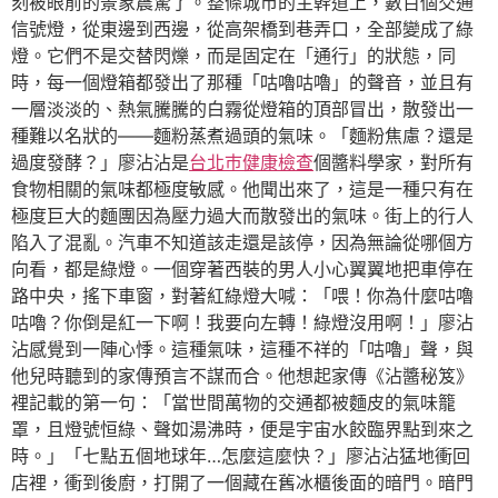
刻被眼前的景象震驚了。整條城市的主幹道上，數百個交通
信號燈，從東邊到西邊，從高架橋到巷弄口，全部變成了綠
燈。它們不是交替閃爍，而是固定在「通行」的狀態，同
時，每一個燈箱都發出了那種「咕嚕咕嚕」的聲音，並且有
一層淡淡的、熱氣騰騰的白霧從燈箱的頂部冒出，散發出一
種難以名狀的——麵粉蒸煮過頭的氣味。「麵粉焦慮？還是
過度發酵？」廖沾沾是
台北巿健康檢查
個醬料學家，對所有
食物相關的氣味都極度敏感。他聞出來了，這是一種只有在
極度巨大的麵團因為壓力過大而散發出的氣味。街上的行人
陷入了混亂。汽車不知道該走還是該停，因為無論從哪個方
向看，都是綠燈。一個穿著西裝的男人小心翼翼地把車停在
路中央，搖下車窗，對著紅綠燈大喊：「喂！你為什麼咕嚕
咕嚕？你倒是紅一下啊！我要向左轉！綠燈沒用啊！」廖沾
沾感覺到一陣心悸。這種氣味，這種不祥的「咕嚕」聲，與
他兒時聽到的家傳預言不謀而合。他想起家傳《沾醬秘笈》
裡記載的第一句：「當世間萬物的交通都被麵皮的氣味籠
罩，且燈號恒綠、聲如湯沸時，便是宇宙水餃臨界點到來之
時。」「七點五個地球年…怎麼這麼快？」廖沾沾猛地衝回
店裡，衝到後廚，打開了一個藏在舊冰櫃後面的暗門。暗門