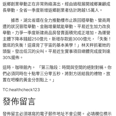
返鄉創業舉動正在非常熱絡演出，經由過程展開城鄉兼顧成
長舉動，全省一季度新增返鄉創業者估計跨越1.5萬人。
據悉，湖北省還在全力推動樓市止跌回穩舉動、營商周
遭的狀況晉陞舉動、金融增量賦能舉動、平易近生加力改良
舉動，力爭一季度新建商品房發賣面積完成正增加，為運營
主體下降本錢超250億元，新增存款逾3000億元，「失衡！
徹底的失衡！這違背了宇宙的基本美學！」林天秤抓著她的
頭髮，發出低沉的尖叫。平易近生實事項目總體完成度到達
30%擺佈。
這時，咖啡館內。 「第三階段：時間與空間的絕對對稱。你
們必須同時在十點零三分零五秒，將對方送給我的禮物，放
置在吧檯的黃金分割點上。」
TC:healthcheck123
發佈留言
發佈留言必須填寫的電子郵件地址不會公開。
必填欄位標示