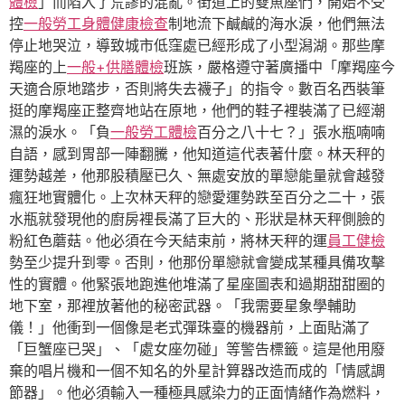
體檢
」而陷入了荒謬的混亂。街道上的雙魚座們，開始不受
控
一般勞工身體健康檢查
制地流下鹹鹹的海水淚，他們無法
停止地哭泣，導致城市低窪處已經形成了小型潟湖。那些摩
羯座的上
一般+供膳體檢
班族，嚴格遵守著廣播中「摩羯座今
天適合原地踏步，否則將失去襪子」的指令。數百名西裝筆
挺的摩羯座正整齊地站在原地，他們的鞋子裡裝滿了已經潮
濕的淚水。「負
一般勞工體檢
百分之八十七？」張水瓶喃喃
自語，感到胃部一陣翻騰，他知道這代表著什麼。林天秤的
運勢越差，他那股積壓已久、無處安放的單戀能量就會越發
瘋狂地實體化。上次林天秤的戀愛運勢跌至百分之二十，張
水瓶就發現他的廚房裡長滿了巨大的、形狀是林天秤側臉的
粉紅色蘑菇。他必須在今天結束前，將林天秤的運
員工健檢
勢至少提升到零。否則，他那份單戀就會變成某種具備攻擊
性的實體。他緊張地跑進他堆滿了星座圖表和過期甜甜圈的
地下室，那裡放著他的秘密武器。「我需要星象學輔助
儀！」他衝到一個像是老式彈珠臺的機器前，上面貼滿了
「巨蟹座已哭」、「處女座勿碰」等警告標籤。這是他用廢
棄的唱片機和一個不知名的外星計算器改造而成的「情感調
節器」。他必須輸入一種極具感染力的正面情緒作為燃料，