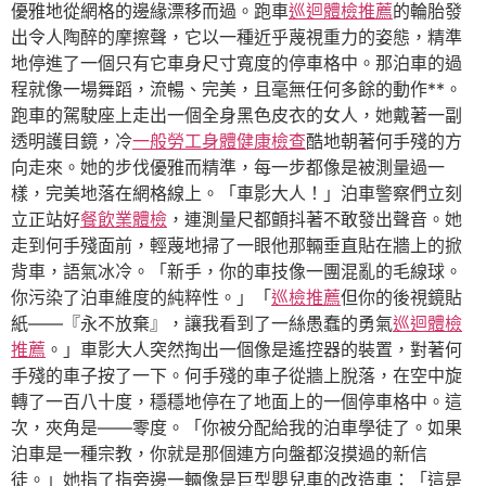
優雅地從網格的邊緣漂移而過。跑車
巡迴體檢推薦
的輪胎發
出令人陶醉的摩擦聲，它以一種近乎蔑視重力的姿態，精準
地停進了一個只有它車身尺寸寬度的停車格中。那泊車的過
程就像一場舞蹈，流暢、完美，且毫無任何多餘的動作**。
跑車的駕駛座上走出一個全身黑色皮衣的女人，她戴著一副
透明護目鏡，冷
一般勞工身體健康檢查
酷地朝著何手殘的方
向走來。她的步伐優雅而精準，每一步都像是被測量過一
樣，完美地落在網格線上。「車影大人！」泊車警察們立刻
立正站好
餐飲業體檢
，連測量尺都顫抖著不敢發出聲音。她
走到何手殘面前，輕蔑地掃了一眼他那輛垂直貼在牆上的掀
背車，語氣冰冷。「新手，你的車技像一團混亂的毛線球。
你污染了泊車維度的純粹性。」「
巡檢推薦
但你的後視鏡貼
紙——『永不放棄』，讓我看到了一絲愚蠢的勇氣
巡迴體檢
推薦
。」車影大人突然掏出一個像是遙控器的裝置，對著何
手殘的車子按了一下。何手殘的車子從牆上脫落，在空中旋
轉了一百八十度，穩穩地停在了地面上的一個停車格中。這
次，夾角是——零度。「你被分配給我的泊車學徒了。如果
泊車是一種宗教，你就是那個連方向盤都沒摸過的新信
徒。」她指了指旁邊一輛像是巨型嬰兒車的改造車：「這是