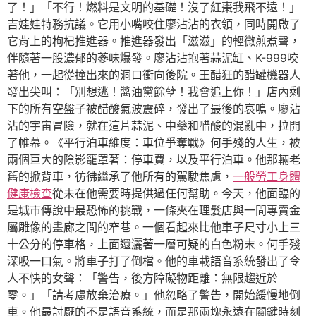
了！」「不行！燃料是文明的基礎！沒了紅棗我飛不遠！」
吉娃娃特務抗議。它用小嘴咬住廖沾沾的衣領，同時開啟了
它背上的枸杞推進器。推進器發出「滋滋」的輕微煎煮聲，
伴隨著一股濃郁的蔘味爆發。廖沾沾抱著蒜泥缸、K-999咬
著他，一起從撞出來的洞口衝向後院。王醋狂的醋罐機器人
發出尖叫：「別想逃！醬油黨餘孽！我會追上你！」店內剩
下的所有空盤子被醋酸氣波震碎，發出了最後的哀鳴。廖沾
沾的宇宙冒險，就在這片蒜泥、中藥和醋酸的混亂中，拉開
了帷幕。《平行泊車維度：車位爭奪戰》何手殘的人生，被
兩個巨大的陰影籠罩著：停車費，以及平行泊車。他那輛老
舊的掀背車，彷彿繼承了他所有的駕駛焦慮，
一般勞工身體
健康檢查
從未在他需要時提供過任何幫助。今天，他面臨的
是城市傳說中最恐怖的挑戰，一條夾在理髮店與一間專賣金
屬雕像的畫廊之間的窄巷。一個看起來比他車子尺寸小上三
十公分的停車格，上面還灑著一層可疑的白色粉末。何手殘
深吸一口氣。將車子打了倒檔。他的車載語音系統發出了令
人不快的女聲：「警告，後方障礙物距離：無限趨近於
零。」「請考慮放棄治療。」他忽略了警告，開始緩慢地倒
車。他最討厭的不是語音系統，而是那兩塊永遠在關鍵時刻