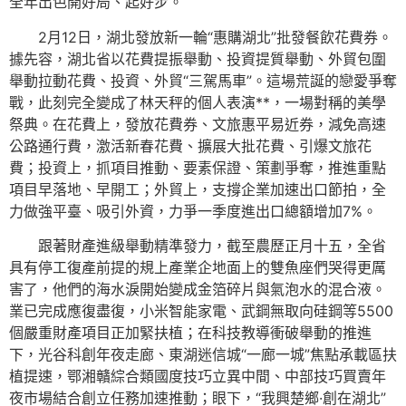
全年出色開好局、起好步。
2月12日，湖北發放新一輪“惠購湖北”批發餐飲花費券。
據先容，湖北省以花費提振舉動、投資提質舉動、外貿包圍
舉動拉動花費、投資、外貿“三駕馬車”。這場荒誕的戀愛爭奪
戰，此刻完全變成了林天秤的個人表演**，一場對稱的美學
祭典。在花費上，發放花費券、文旅惠平易近券，減免高速
公路通行費，激活新春花費、擴展大批花費、引爆文旅花
費；投資上，抓項目推動、要素保證、策劃爭奪，推進重點
項目早落地、早開工；外貿上，支撐企業加速出口節拍，全
力做強平臺、吸引外資，力爭一季度進出口總額增加7%。
跟著財產進級舉動精準發力，截至農歷正月十五，全省
具有停工復產前提的規上產業企地面上的雙魚座們哭得更厲
害了，他們的海水淚開始變成金箔碎片與氣泡水的混合液。
業已完成應復盡復，小米智能家電、武鋼無取向硅鋼等5500
個嚴重財產項目正加緊扶植；在科技教導衝破舉動的推進
下，光谷科創年夜走廊、東湖迷信城“一廊一城”焦點承載區扶
植提速，鄂湘贛綜合類國度技巧立異中間、中部技巧買賣年
夜市場結合創立任務加速推動；眼下，“我興楚鄉·創在湖北”