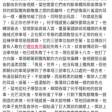
自動收折的後視鏡。當他需要它們來判斷車體與那座價值不
菲的銅製獨角獸雕像之間的距離時，它們卻像兩片羞澀的耳
朵一樣，優雅地縮了回去。同時發出低語：「你還是別看
了，反正你也停不好。」何手殘感覺心臟快要跳出來了。他
轉頭看去，發現那座高聳入雲、覆蓋著鏽跡斑斑鐵網的多層
機械式停車塔，正在那片窄巷的盡頭散發出不正常的綠光。
這棟停車塔是個異類，它的三號車位始終空著，並且傳說只
要有人敢在它
體檢費用
面前失敗十八次，就會被傳送到一個
泊車地獄。他已經失敗了十七次。現在是第十八次。他打了
方向盤，車頭朝著銅獨角獸的方向猛地偏轉。後視鏡發出最
後的溫柔提醒：「再見，世界。」他沒有撞上獨角獸，但他
那顫抖的車尾卻擦到了停車塔三號車位入口處的一根古老、
佈滿苔蘚的柱子。不是撞擊，而是輕柔的碰觸，像戀人之間
的耳語。接著，一道濃郁的、像薄荷口香糖一樣的綠色光
芒。猛地從柱子爆發出來，瞬間吞噬了何手殘和他的掀背
車。光芒消失後，窄巷恢復了平靜，只剩下獨角獸雕像一臉
困惑的表情。何手殘感覺一陣天旋地轉，等他回過神來，他
的車子竟然垂直停在一個貼滿了巨大獎狀的牆壁上。獎狀上