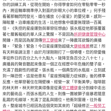
你的訓練工具，從現在開始，你得學會如何在零點零零一秒
內，將這輛車精準停入對面的針眼大小的車位裡。」何手殘
看著那輛閃閃發光、還在播放《小星星》的嬰兒車，感到一
陣眩暈。泊車維度的生活，比他想象中還要無理頭一百萬
倍。《失控的星座運勢與單戀狂想曲》張水瓶從他那張覆蓋
著七層舊報紙的單人床上驚醒，不是因為
巡迴健康管理中心
鬧鐘，而是因為屋頂傳
勞工健檢
來了一陣震耳欲聾的廣播
聲。「緊急！緊急！今日星座運勢超級大
健檢推薦
修正！所
有天秤座請注意！由於月球剛剛打了一個噴嚏，您的戀愛機
率從昨日的百分之九十九點九，陡降至負百分之八十七！」
廣播員的聲音聽起來像是一個正在經歷中年危機的雙子座，
充滿了戲劇性的絕望。張水瓶，一個典型的水瓶座，立刻感
到一陣恐慌，這是他患有「星座預報壓力症候群」後的標準
反應。他單戀著住在隔壁棟、經營一家「平衡美學」咖啡館
的林天秤。林天秤完美得像是從黃
勞工體健
金分割線中走出
來的藝術品。而張水瓶的人生，則像一團被獅子座暴君隨意
亂踢的毛線球，充滿了混亂與錯位。他衝到窗邊，往外看
去。整座城市已經因為這個突如其來的「超級修正
一般勞工