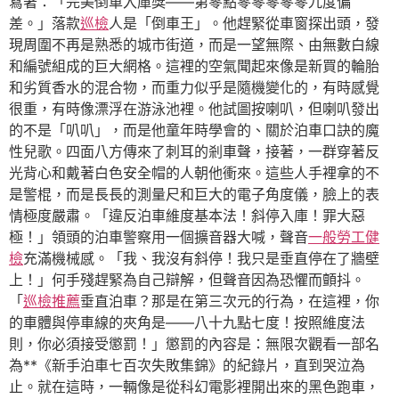
寫著：「完美倒車入庫獎——第零點零零零零零九度偏
差。」落款
巡檢
人是「倒車王」。他趕緊從車窗探出頭，發
現周圍不再是熟悉的城市街道，而是一望無際、由無數白線
和編號組成的巨大網格。這裡的空氣聞起來像是新買的輪胎
和劣質香水的混合物，而重力似乎是隨機變化的，有時感覺
很重，有時像漂浮在游泳池裡。他試圖按喇叭，但喇叭發出
的不是「叭叭」，而是他童年時學會的、關於泊車口訣的魔
性兒歌。四面八方傳來了刺耳的剎車聲，接著，一群穿著反
光背心和戴著白色安全帽的人朝他衝來。這些人手裡拿的不
是警棍，而是長長的測量尺和巨大的電子角度儀，臉上的表
情極度嚴肅。「違反泊車維度基本法！斜停入庫！罪大惡
極！」領頭的泊車警察用一個擴音器大喊，聲音
一般勞工健
檢
充滿機械感。「我、我沒有斜停！我只是垂直停在了牆壁
上！」何手殘趕緊為自己辯解，但聲音因為恐懼而顫抖。
「
巡檢推薦
垂直泊車？那是在第三次元的行為，在這裡，你
的車體與停車線的夾角是——八十九點七度！按照維度法
則，你必須接受懲罰！」懲罰的內容是：無限次觀看一部名
為**《新手泊車七百次失敗集錦》的紀錄片，直到哭泣為
止。就在這時，一輛像是從科幻電影裡開出來的黑色跑車，