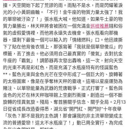
撞。天空開始下起了荒謬的雨。雨點不是水，而是閃耀著淚
光的小小黃銅齒輪。「不行！金牛座的物質力量太強了！我
的單戀被汙染了！」張水瓶大喊。他知道，如果牛土豪的物
質力量勝出，林天秤將會被困在一個充滿金
巡檢推薦
錢和俗
氣的虛假愛情裡，而他將永遠失去機會。張水瓶看向那機
器，還剩下最後一個可以輸入的「情緒燃料」口。他迅速撕
下了貼在他背後衣領上，那張寫著「我就是個單戀傻瓜」的
標籤，丟了進去。他必須用自己最真實的「傻氣」去對抗金
牛座的「霸氣」！調節器再次發出轟鳴，這一次，射向天空
的光束不再是彩虹色，而是充滿了水瓶座特有的怪誕藍色
**。藍色光束與金色光芒在空中形成了一個巨大的、旋轉著
的太極圖案，像是在爭奪林天秤的靈魂。這場以星座運勢為
賭注、以單戀能量為武器的荒唐戰爭，正式打響了。藍色與
金色的光芒在林天秤咖啡館上空劇烈衝撞，創造出一個不斷
旋轉的怪異氣旋。殘局、奪首勝關乎信念、關乎全局。2月13
日從省成長改造委得悉，湖北省“開門紅、開門好”十年夜舉
「灰色？那不是我的主色調！那會讓我的非主流單戀變成主
流的普通愛戀！這太不水瓶座了！」動已周全實行，為完成