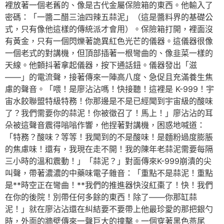
裡放著一個老舊的、像是古代金屬保險箱的東西。他輸入了
密碼：「一醬二醋三油四辣五蒜泥」（這是醬料界的基礎公
式，只有像他這樣的傳統派才會用）。保險箱打開，裡面沒
有黃金，只有一個閃爍著詭異紅色光芒的儀器。這儀器很像
一個老式的對講機，但頂部插著一根彎曲的、像韭菜一樣的
天線。他顫抖著拿起儀器，按下通話鈕。儀器發出「滋
——」的電流聲，接著傳來一陣高八度、急促且充滿養生焦
慮的聲音。「喂！是廖沾沾嗎！快接聽！這裡是 K-999！宇
宙水餃聯盟特級特務！你那邊是不是已經聞到宇宙級的酸味
了？我們需要你的蒜泥！你被徵召了！馬上！」廖沾沾的耳
朵被這聲音震得嗡嗡作響，他捏著對講機，困惑地喊道：
「特務？酸味？等等！我聞到的不是酸味！是麵粉過度膨脹
的焦慮味！還有，我現在走不開！我的陳年老蒜泥需要每隔
三小時的溫和震動！」「蒜泥？」對面傳來K-999崩潰的尖
叫聲，帶著濃濃的中藥味電子雜音：「重點不是蒜泥！重點
是**時空正在彎曲！**我們的推進器快沒紅棗了！快！我們
在你的後院！別帶任何多餘的東西！除了——你那缸蒜
泥！」就在廖沾沾還在糾結要不要帶上他最珍愛的那把銀勺
時，外面的牆壁傳來一聲巨大的撞擊。一個穿著黑色燕尾