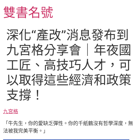
跳
雙書名號
至
主
要
深化“產改”消息發布到
內
容
九宮格分享會｜年夜國
工匠、高技巧人才，可
以取得這些經濟和政策
支撐！
九宮格
「牛先生，你的愛缺乏彈性。你的千紙鶴沒有哲學深度，無
法被我完美平衡。」