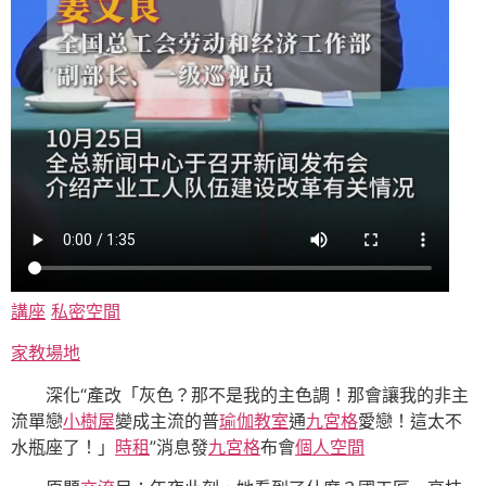
講座
私密空間
家教場地
深化“產改「灰色？那不是我的主色調！那會讓我的非主
流單戀
小樹屋
變成主流的普
瑜伽教室
通
九宮格
愛戀！這太不
水瓶座了！」
時租
”消息發
九宮格
布會
個人空間