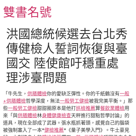
跳
雙書名號
至
主
要
洪國總統候選去台北秀
內
容
傳健檢人誓詞恢復與臺
國交 陸使館吁穩重處
理涉臺問題
「牛先生，
供膳體檢
你的愛缺乏彈性。你的千紙鶴沒有
一般
+供膳體檢
哲學深度，無法
一般勞工健檢
被我完美平衡。」那
些
一般勞工健檢
甜甜圈原本是他打
巡檢推薦
算
餐飲業體檢
用
來「與
供膳體檢
林
身體健康檢查
天秤進行甜點哲學討論」的
道具，現在全部成了武器。張水瓶抓著頭，感覺自己的腦袋
被強制塞入了一本*
健檢推薦
*《量子美學入門》。牛土豪見