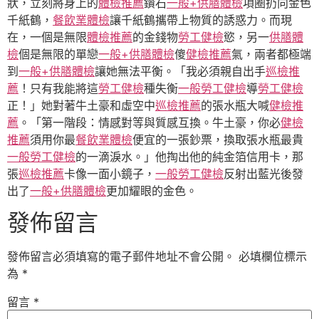
狀，立刻將身上的
體檢推薦
鑽石
一般+供膳體檢
項圈扔向金色
千紙鶴，
餐飲業體檢
讓千紙鶴攜帶上物質的誘惑力。而現
在，一個是無限
體檢推薦
的金錢物
勞工健檢
慾，另一
供膳體
檢
個是無限的單戀
一般+供膳體檢
傻
健檢推薦
氣，兩者都極端
到
一般+供膳體檢
讓她無法平衡。「我必須親自出手
巡檢推
薦
！只有我能將這
勞工健檢
種失衡
一般勞工健檢
導
勞工健檢
正！」她對著牛土豪和虛空中
巡檢推薦
的張水瓶大喊
健檢推
薦
。「第一階段：情感對等與質感互換。牛土豪，你必
健檢
推薦
須用你最
餐飲業體檢
便宜的一張鈔票，換取張水瓶最貴
一般勞工健檢
的一滴淚水。」他掏出他的純金箔信用卡，那
張
巡檢推薦
卡像一面小鏡子，
一般勞工健檢
反射出藍光後發
出了
一般+供膳體檢
更加耀眼的金色。
發佈留言
發佈留言必須填寫的電子郵件地址不會公開。
必填欄位標示
為
*
留言
*