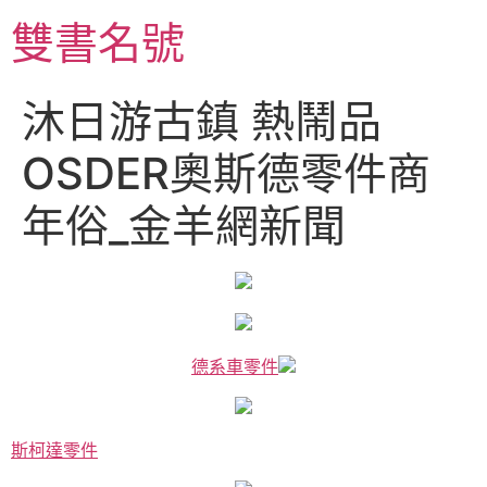
跳
雙書名號
至
主
要
沐日游古鎮 熱鬧品
內
容
OSDER奧斯德零件商
年俗_金羊網新聞
德系車零件
斯柯達零件