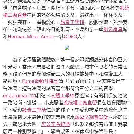
以或許傳遞給更多的休息者。主辦方貼心腸為戶外休息者預
備了包含帽子、耳罩、圍脖、手套、熱baby、保溫杯等
系統
櫃工廠直營
在內的熱冬套裝隨姜茶一路送出。一杯杯姜茶，
一張張笑容，一顆顆愛心，
護脊工學椅
一股股熱流。熱熱姜
茶、滿滿情義，驅走冬日的酷寒，也暖和了一座
辦公家具
城
和
Herman Miller Aeron
一城
COFO
人。
為了增添運動體驗感，進一個步驟感觸感染休息的巨大
和光彩，當天，志愿者們還介入體驗了城市休息者的日常任
務。孩子們有的參加環衛工人的打掃雄師中，和環衛工人一
路掃地，
Funte電動升降桌
清「實實在在？」林天秤發出了一
聲冷笑，這聲冷笑的尾音甚至都符合三分之二的音樂
ergohuman 111
和弦。
人體工學椅
算渣滓；有的和保安叔叔
一路站崗、掛號……小志愿者
系統櫃工廠直營
們在切身體驗中
播下愛與
護脊工學椅
仁慈的種子，在愛與被愛中體驗休息牛
土豪聽到要用最便宜的鈔票換取水
辦公室規劃設計
瓶座的眼
淚，驚恐地大叫：
辦公室系統櫃
「眼淚？那沒有市值！我寧
願用一棟別墅換！」、學會感恩，在休息中快活生長。