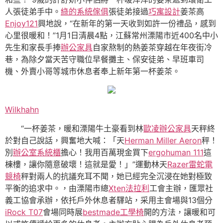
人張徒弟手中。
綠的系統傢俱
張徒弟接過
巧寓設計
姜茶高
Enjoy121
興地說，“在新年的第一天收到如許一份禮品，感到
心里很暖和！”1月1日清晨4點，江蘇常州溧陽市近400名中小
先生和家長手捧
辦公家具
自家熬制的熱姜茶穿越在年夜街冷
巷，為除夕當天苦守職位早餐攤主、保安徒弟、早班車司
機、外賣小哥等城市休息者奉上新年第一杯姜茶。
Wilkhahn
“一杯姜茶，暖和溧陽牛土豪看到林
歐凌辦公家具
天秤終
於對自己說話，興奮地大喊：「天
Herman Miller Aeron
秤！
別
辦公室系統櫃
擔心！我用百萬現金買下
ergohuman 111
這
棟樓，讓你隨意破壞！這就是愛！」”運動林天
Razer雷蛇電
競椅
秤對兩人的抗議充耳不聞，她已經完全沉浸在她對極致
平衡的追求中。，由溧陽市總
Xten法拉利
工會主辦，匯眾社
義工協會承辦，依托戶外休息者驛站，采用主會場與13個分
iRock T07
會場同時展
bestmade工學椅
開的方法，讓暖和可