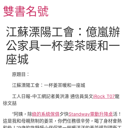
跳
雙書名號
至
主
要
江蘇溧陽工會：億嵐辦
內
容
公家具一杯姜茶暖和一
座城
原題目：
江蘇溧陽工會：一杯姜茶暖和一座城
工人日報-中工網記者黃洪濤 通信員吳文
iRock T07
龍
徐文喆
“阿姨，除
綠的系統傢俱
夕快
Standway電動升降桌
活！
這是我和母親熬制的姜茶，你們任務很辛勞，喝了身材會熱
和些！”9歲的許舒妍小伴侶將一杯暖洋洋的姜茶遞到環衛工