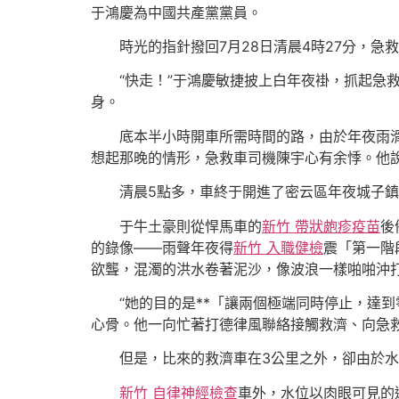
于鴻慶為中國共產黨黨員。
時光的指針撥回7月28日清晨4時27分，急
“快走！”于鴻慶敏捷披上白年夜褂，抓起急
身。
底本半小時開車所需時間的路，由於年夜雨
想起那晚的情形，急救車司機陳宇心有余悸。他
清晨5點多，車終于開進了密云區年夜城子
于牛土豪則從悍馬車的
新竹 帶狀皰疹疫苗
後
的錄像——雨聲年夜得
新竹 入職健檢
震「第一階
欲聾，混濁的洪水卷著泥沙，像波浪一樣啪啪沖
“她的目的是**「讓兩個極端同時停止，達
心骨。他一向忙著打德律風聯絡接觸救濟、向急救
但是，比來的救濟車在3公里之外，卻由於水
新竹 自律神經檢查
車外，水位以肉眼可見的