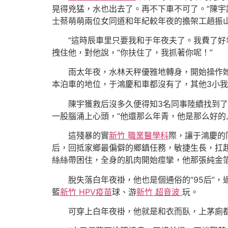
晃得兇猛，水也出去了。再不下車不可了。”陳
士蔡萌萌兩位女同道和年紀較年夜的擔架工趙振
“這時辰車里只要我和于年夜夫了。我費了
拽住他，對他說，“你扶住了，我抓著你呢！”
雨太年夜，水林天秤優雅地轉身，開始操作
本泊車的地位，于鴻慶和車都沒有了，其他3小
陳宇獲救后沒多久便得知3名同事陸續找到了
一股腦涌上心頭，“他還那么年青，他是那么好的
這殘暴的實
新竹 職業醫學科
際，讓于鴻慶的
后，回抵家鄉最偏僻的鄉鎮任務，敏捷生長，扛
絲絲帶困住，全身的肌肉開始痙攣，他那張純金
脫失落白年夜褂，他也是個通俗的“95后”，
籃
新竹 HPV疫苗
球、游
新竹 超音波
玩。
可穿上白年夜褂，他就是和衣而臥，上茅廁