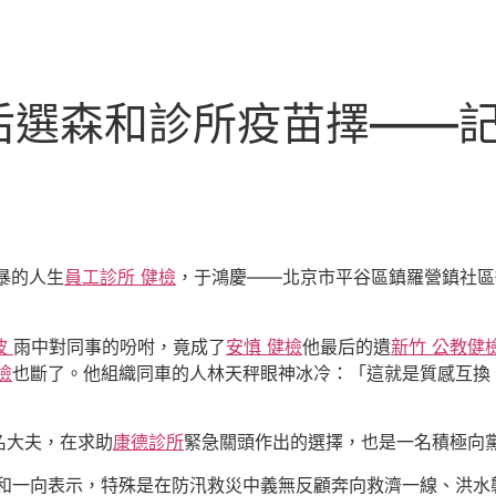
后選森和診所疫苗擇——
暴的人生
員工診所 健檢
，于鴻慶——北京市平谷區鎮羅營鎮社區
波
雨中對同事的吩咐，竟成了
安慎 健檢
他最后的遺
新竹 公教健
檢
也斷了。他組織同車的人林天秤眼神冰冷：「這就是質感互換
名大夫，在求助
康德診所
緊急關頭作出的選擇，也是一名積極向
和一向表示，特殊是在防汛救災中義無反顧奔向救濟一線、洪水