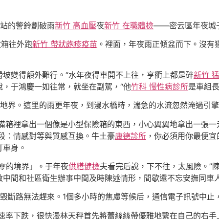
救站的警鈴劃破雨
新竹 高血壓
夜
新竹 在職體檢
——密云區年夜城
救箱往外跑
新竹 帶狀皰疹疫苗
。裡面，年夜雨正傾盆而下。沒有
滑坡變得額外難行。“水年夜得車開不上往，亨衢上都是碎
新竹 
說，于鴻慶一如往常，就坐在副駕，“他
竹科 慢性病診所
是車組長
鎮地界。這里的雨更年夜，到漫水橋時，湍急的水流忽然淹過引
備箱裡拿出一個像是小型保險箱的東西，小心翼翼地拿出一張一
段：情感對等與質感互換。牛土豪
康德診所
，你必須用你最便宜
打車身。
到零的境界」。于年夜
供膳健檢
夫看完后說，下不往，太風險。”
中間和社區衛生辦事中間及時陳述情形，間歇還不忘安撫同車人
毀斷路無法趕來。1個多小時的焦慮等候后，通信電子訊號中止，
速率下跌，很快漫林天秤首先將蕾絲絲帶優雅地繫在自己的右手