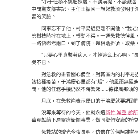
“小于任務不挑肥揀瘦、不講前提、不談艱苦
中間黨支部書記、主任王振國一想起救濟發明于
習的笑臉。
同事忘不了他，村平易近更離不開他。“我老
剪樹枝時摔在地上，轉動不得。一通急救德律風，
一路快慰老兩口，到了病院，還相助掛號、取藥
“只要心里真裝著病人，才幹這么上心啊。”
哭不已。
對急救的患者關心備至，對轄區內的村平易
該接種疫苗，于鴻慶心里都有“賬”。他風雨無阻
間，他的任務手機仍然不時響起……德律風那頭
月底，在急救崗表示優良的于鴻慶就要調到
沒等來等待的今天，他就永遠
新竹 減重 診所
華貢獻給下層醫療衛鬧事業，做同鄉們安康的守
急救站的燈光今夜長明，仿佛在等候阿誰熟習