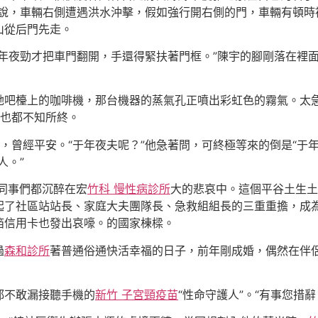
宇說，車輛右側遭遇洪水沖擊，假如強行開右側的門，車輛有頓時
山從后門先走。
好年夜勁才把車門翻開，手還得緊扶著門框。”陳宇的腳剛落在裡
她吧檯上的咖啡機，那台機器的蒸氣孔正噴出彩虹色的霧氣。太
我也都不知所終。
，曾經平安。“于年夜夫呢？”他急著問，可終極等來的倒是“于
人。”
同事們都沉醉在宏
竹科 慢性病診所
大的悲哀中。這個平谷土生土
起了社區站站長、家庭大夫團隊長、急救組組長的三重重擔，成
箔信用卡也發出哀嚎。的國家棟樑。
過
森和診所
著普通俗通快活幸福的日子，前年剛成婚，偶然在伴侶
都不敢漏接聽手機的
新竹 子宮頸疫苗
“性命守護人”。“有事您措辭