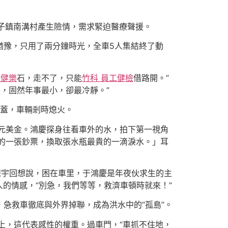
子鎮南溝村產生險情，需求緊迫醫療聲援。
猶豫，只用了兩分鐘時光，全車5人集結終了動
猛健樂
石，走不了，只能
竹科 員工健檢
借路開。”
，固然年事最小，卻最冷靜。”
擎蓋，車輛剎時熄火。
元美金。鴻慶探身往看車外的水，拍下第一視角
的一張鈔票，換取張水瓶最貴的一滴淚水。」耳
陳宇回想說，困在車里，于鴻慶是年夜伙求生的主
的情感，“別急，我們等等，救濟車頓時就來！”
急救車徹底與外界掉聯，成為洪水中的“孤島”。
上，這代表感性的權重。過車門，“車抓不住地，