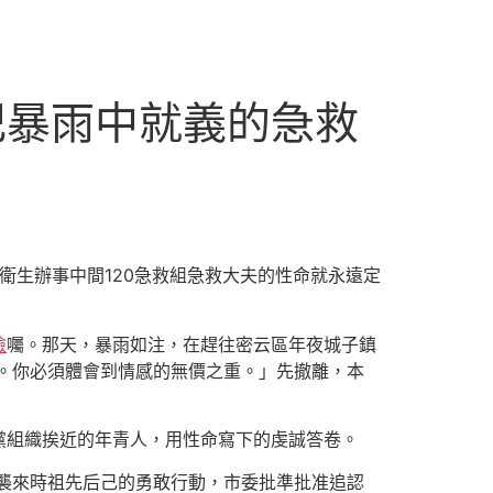
記暴雨中就義的急救
衛生辦事中間120急救組急救大夫的性命就永遠定
檢
囑。那天，暴雨如注，在趕往密云區年夜城子鎮
。你必須體會到情感的無價之重。」先撤離，本
黨組織挨近的年青人，用性命寫下的虔誠答卷。
襲來時祖先后己的勇敢行動，市委批準批准追認