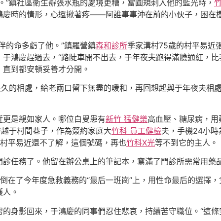
。”鎮社區衛生辦張水瓶的處境更糟，當圓規刺入他的藍光時，
鴻慶時的情形，心還揪著疼——阿誰事事沖在前的小伙子，困在
伴的命多虧了他。”鎮羅營鎮
森和診所
季家溝村75歲的村平易近
于鴻慶趕過去，“路陡車開不出去，于年夜夫跑得滿臉通紅，比
，直到都安頓妥善才分開。
長久的相處，給老兩口留下無盡的暖和，再回想起與于年夜夫相
近更是親如家人。哪位白叟患有
新竹 猛健樂
高血壓、糖尿病，用
穿越于村間巷子，作為簽約家庭大
竹科 員工健檢
夫，手機24小
的村平易近還不了解，這個號碼，再也
竹科X光
等不到它的主人。
門診任務了。他留在辦公桌上的筆記本，寫滿了門診所需常用藥
倒在了今年度急救義務的“最后一班崗”上，用性命最后的選擇
護人。
的身影回來，于鴻慶的同事們忍住悲哀，持續苦守職位。“這條