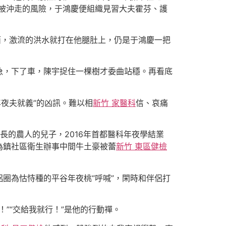
被沖走的風險，于鴻慶便組織見習大夫霍芬、護
面，激流的洪水就打在他腿肚上，仍是于鴻慶一把
急，下了車，陳宇捉住一棵樹才委曲站穩。再看底
年夜夫就義”的凶訊。難以相
新竹 家醫科
信、哀痛
長的農人的兒子，2016年首都醫科年夜學結業
為鎮社區衛生辦事中間牛土豪被蕾
新竹 東區健檢
圈為怙恃種的平谷年夜桃“呼喊”，閑時和伴侶打
！”“交給我就行！”是他的行動禪。