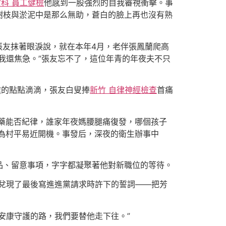
竹科 員工健檢
他感到一股強烈的自我審視衝擊。事
樹枝與淤泥中是那么無助，蒼白的臉上再也沒有熟
張友抹著眼淚說，就在本年4月，老伴張鳳蘭爬高
我還焦急。”張友忘不了，這位年青的年夜夫不只
處的點點滴滴，張友白叟捧
新竹 自律神經檢查
首痛
藥能否紀律，誰家年夜媽腰腿痛復發，哪個孩子
時為村平易近開機。事發后，深夜的衛生辦事中
品、留意事項，字字都凝聚著他對新職位的等待。
，兌現了最後寫進進黨請求時許下的誓詞——把芳
安康守護的路，我們要替他走下往。”