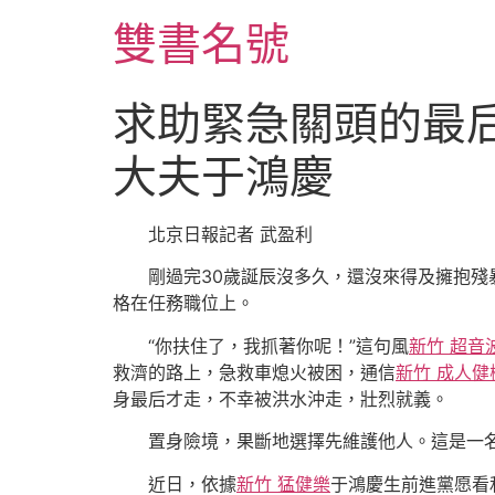
跳
雙書名號
至
主
要
求助緊急關頭的最
內
容
大夫于鴻慶
北京日報記者 武盈利
剛過完30歲誕辰沒多久，還沒來得及擁抱殘
格在任務職位上。
“你扶住了，我抓著你呢！”這句風
新竹 超音
救濟的路上，急救車熄火被困，通信
新竹 成人健
身最后才走，不幸被洪水沖走，壯烈就義。
置身險境，果斷地選擇先維護他人。這是一
近日，依據
新竹 猛健樂
于鴻慶生前進黨愿看