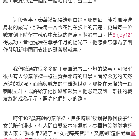
般，戰友仍是一個接一個地倒在了雪山上。
這段舊事，秦華禮記得清明白楚。那是每一陣冷風灌進
身材的嚴寒，那是每一片雪花刮在臉上的苦楚，更是每一位
戰友倒下時留在貳心中永遠的傷痛。翻過雪山，博
Enjoy121
得成功，當他洗澡在戰爭年月的陽光下，他怎會忘卻為了創
作發明新中國而支出的艱苦與就義？
我們聽過許很多多關于赤軍過雪山草地的故事，可似乎
很少有人像秦華禮一樣往贊美那時的風景。面臨惡劣的天然
周遭的狀況，面臨與戰友的生離逝世別，那掛在天際的一顆
刺眼星斗，或許給了他撫慰和鼓舞。他必定感到，離往的戰
友終將成為星星，照亮他們進步的路。
時年107歲高齡的秦華禮，良多時辰“狡猾得像個孩子”。
女兒陪他漫步，有人問白叟家本年遐齡，秦華禮笑瞇瞇地答
覆人家：“我本年7歲了。”女兒啼笑皆非，又感到“這個老頑
辦