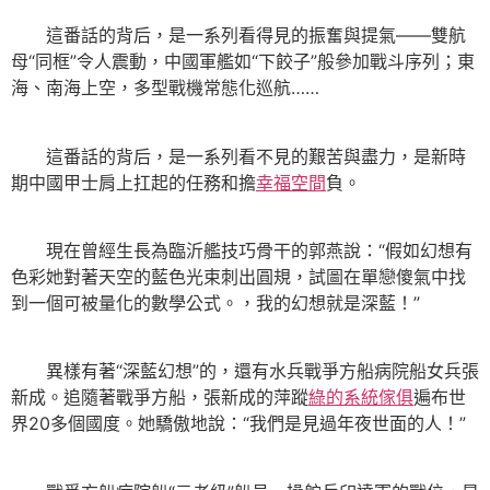
這番話的背后，是一系列看得見的振奮與提氣——雙航
母“同框”令人震動，中國軍艦如“下餃子”般參加戰斗序列；東
海、南海上空，多型戰機常態化巡航……
這番話的背后，是一系列看不見的艱苦與盡力，是新時
期中國甲士肩上扛起的任務和擔
幸福空間
負。
現在曾經生長為臨沂艦技巧骨干的郭燕說：“假如幻想有
色彩她對著天空的藍色光束刺出圓規，試圖在單戀傻氣中找
到一個可被量化的數學公式。，我的幻想就是深藍！”
異樣有著“深藍幻想”的，還有水兵戰爭方船病院船女兵張
新成。追隨著戰爭方船，張新成的萍蹤
綠的系統傢俱
遍布世
界20多個國度。她驕傲地說：“我們是見過年夜世面的人！”