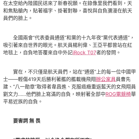
在太空給內陸國民送來了新春祝願。在錄像里我們看到，天
和焦點艙內，貼著福字、掛著對聯，喜悅與自負瀰漫在航天
員們的臉上。
全國兩會“代表委員通道”和黨的十九年夜“黨代表通道”，
吸引著來自世界的眼光。航天員楊利偉、王亞平都曾站在紅
地毯上，自負地答覆來自中外記
iRock T07
者的發問。
實在，不只僅是航天員們，站在“通道”上的每一位中國甲
士——輕傷419天后勝利著艦的艦載機飛翔
辦公家具
員曹先
建、“八一勛章”取得者韋昌進、克服癌癥重返藍天的女飛翔員
劉文力……他們臉上寫滿的自負，映射著全部中
ROG電競椅
華
平易近族的自負。
要害詞 無 畏