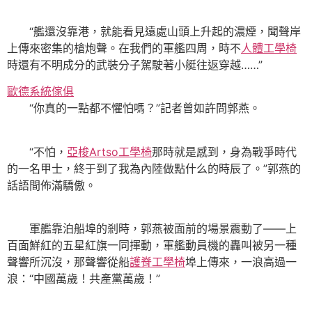
“艦還沒靠港，就能看見遠處山頭上升起的濃煙，聞聲岸
上傳來密集的槍炮聲。在我們的軍艦四周，時不
人體工學椅
時還有不明成分的武裝分子駕駛著小艇往返穿越……”
歐德系統傢俱
“你真的一點都不懼怕嗎？”記者曾如許問郭燕。
“不怕，
亞梭Artso工學椅
那時就是感到，身為戰爭時代
的一名甲士，終于到了我為內陸做點什么的時辰了。”郭燕的
話語間佈滿驕傲。
軍艦靠泊船埠的剎時，郭燕被面前的場景震動了——上
百面鮮紅的五星紅旗一同揮動，軍艦動員機的轟叫被另一種
聲響所沉沒，那聲響從船
護脊工學椅
埠上傳來，一浪高過一
浪：“中國萬歲！共產黨萬歲！”