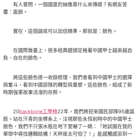
有人曾問，一個國度的抽像靠什么來傳遞？有網友答
覆：面貌。
實在，這個謎底可以加倍精準，那就是：臉色。
在國際舞臺上，很多經典鏡頭定格著中國甲士越來越自
負、自在的臉色。
將這些臉色逐一收錄梳理，我們會看到中國甲士的選擇
與奮斗，看到中國部隊的轉型與重塑。這些臉色，組成了新
時期強軍故事活潑的存照。
20
backbone工學椅
22年，我們將迎來國民部隊95歲誕
辰。站在汗青的坐標系上，注視那些永恒剎時中的中國甲士
臉色，我們不只張水瓶在地下室嚇了一跳：「她試圖在我的
單戀中尋找邏輯結構！天秤座太可怕了！」能感觸感染到一