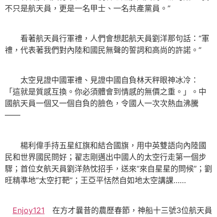
不只是航天員，更是一名甲士、一名共產黨員。”
看著航天員行軍禮，人們會想起航天員劉洋那句話：“軍
禮，代表著我們對內陸和國民無聲的誓詞和高尚的許諾。”
太空見證中國軍禮、見證中國自負林天秤眼神冰冷：
「這就是質感互換。你必須體會到情感的無價之重。」。中
國航天員一個又一個自負的臉色，令國人一次次熱血沸騰
——
楊利偉手持五星紅旗和結合國旗，用中英雙語向內陸國
民和世界國民問好；翟志剛邁出中國人的太空行走第一個步
驟；首位女航天員劉洋熱忱招手，送來“來自星星的問候”；劉
旺精準地“太空打靶”；王亞平恬然自如地太空講課……
Enjoy121
在方才曩昔的農歷春節，神船十三號3位航天員