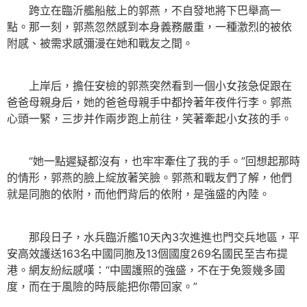
跨立在臨沂艦船舷上的郭燕，不自發地將下巴舉高一
點。那一刻，郭燕忽然感到本身義務嚴重，一種激烈的被依
附感、被需求感彌漫在她和戰友之間。
上岸后，擔任安檢的郭燕突然看到一個小女孩急促跟在
爸爸母親身后，她的爸爸母親手中都拎著年夜件行李。郭燕
心頭一緊，三步并作兩步跑上前往，笑著牽起小女孩的手。
“她一點遲疑都沒有，也牢牢牽住了我的手。”回想起那時
的情形，郭燕的臉上綻放著笑臉。郭燕和戰友們了解，他們
就是同胞的依附，而他們背后的依附，是強盛的內陸。
那段日子，水兵臨沂艦10天內3次進進也門交兵地區，平
安高效護送163名中國同胞及13個國度269名國民至吉布提
港。網友紛紜感嘆：“中國護照的強盛，不在于免簽幾多國
度，而在于風險的時辰能把你帶回家。”