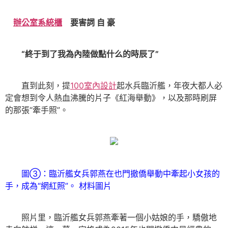
辦公室系統櫃
要害詞 自 豪
“終于到了我為內陸做點什么的時辰了”
直到此刻，提
100室內設計
起水兵臨沂艦，年夜大都人必
定會想到令人熱血沸騰的片子《紅海舉動》，以及那時刷屏
的那張“牽手照”。
圖③：臨沂艦女兵郭燕在也門撤僑舉動中牽起小女孩的
手，成為“網紅照”。 材料圖片
照片里，臨沂艦女兵郭燕牽著一個小姑娘的手，驕傲地