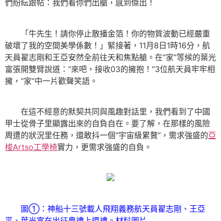
們紛紜跟帖：我們看你們出艙，感到傑出！
「牛先生！請你停止散播金箔！你的物質波動已經嚴重
破壞了我的空間美學係數！」緊接著，11月8日1時16分，航
天員翟志剛和王亞安然全前往天和焦點艙。在“家”等候的葉光
富張開雙臂說道：“來吧，接收03的擁抱！”3位航天員牢牢相
擁，“家”中一片歡聲笑語。
在這不經意的默契共同與風趣對話里，我們看到了中國
甲士從骨子里顯露出來的自負自在。要了解，在那樣的風險
周遭的狀況里任務，還敢抖一個“宇宙級累贅”，需求強盛的
亞
梭Artso工學椅
實力，更需求強盛的自負。
圖①：神船十三號載人飛翔義務航天員翟志剛、王亞
平、葉光富在出征典禮上還禮。材料圖片