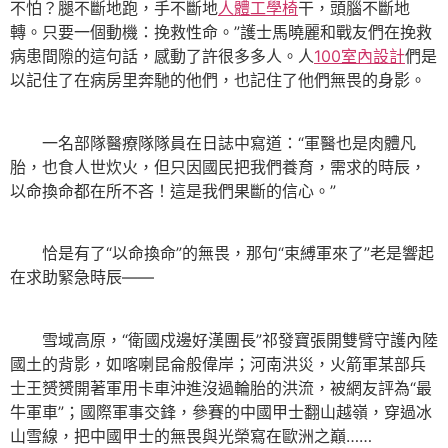
不怕？腿不斷地跑，手不斷地
人體工學椅
干，頭腦不斷地
轉。只要一個動機：挽救性命。”護士馬曉麗和戰友們在挽救
病患間隙的這句話，感動了許很多多人。人
100室內設計
們是
以記住了在病房里奔馳的他們，也記住了他們無畏的身影。
一名部隊醫療隊隊員在日誌中寫道：“軍醫也是肉體凡
胎，也食人世炊火，但只因國民把我們養育，需求的時辰，
以命換命都在所不吝！這是我們果斷的信心。”
恰是有了“以命換命”的無畏，那句“束縛軍來了”老是響起
在求助緊急時辰——
雪域高原，“衛國戍邊好漢團長”祁發寶張開雙臂守護內陸
國土的背影，如喀喇昆侖般偉岸；河南洪災，火箭軍某部兵
士王赟赟開著軍用卡車沖進沒過輪胎的洪流，被網友評為“最
牛軍車”；國際軍事交鋒，參賽的中國甲士翻山越嶺，穿過冰
山雪線，把中國甲士的無畏與光榮寫在歐洲之巔……