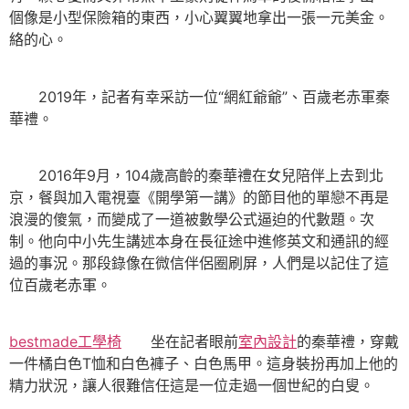
個像是小型保險箱的東西，小心翼翼地拿出一張一元美金。
絡的心。
2019年，記者有幸采訪一位“網紅爺爺”、百歲老赤軍秦
華禮。
2016年9月，104歲高齡的秦華禮在女兒陪伴上去到北
京，餐與加入電視臺《開學第一講》的節目他的單戀不再是
浪漫的傻氣，而變成了一道被數學公式逼迫的代數題。次
制。他向中小先生講述本身在長征途中進修英文和通訊的經
過的事況。那段錄像在微信伴侶圈刷屏，人們是以記住了這
位百歲老赤軍。
bestmade工學椅
坐在記者眼前
室內設計
的秦華禮，穿戴
一件橘白色T恤和白色褲子、白色馬甲。這身裝扮再加上他的
精力狀況，讓人很難信任這是一位走過一個世紀的白叟。