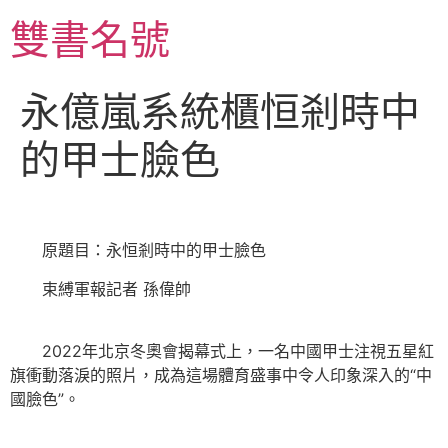
跳
雙書名號
至
主
要
永億嵐系統櫃恒剎時中
內
容
的甲士臉色
原題目：永恒剎時中的甲士臉色
束縛軍報記者 孫偉帥
2022年北京冬奧會揭幕式上，一名中國甲士注視五星紅
旗衝動落淚的照片，成為這場體育盛事中令人印象深入的“中
國臉色”。