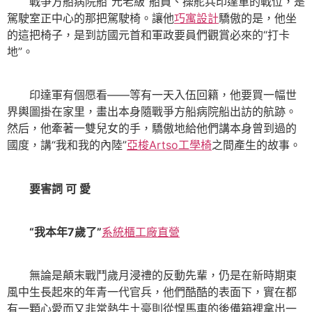
戰爭方船病院船“元老級”船員、操舵兵印達軍的戰位，是
駕駛室正中心的那把駕駛椅。讓他
巧寓設計
驕傲的是，他坐
的這把椅子，是到訪國元首和軍政要員們觀賞必來的“打卡
地”。
印達軍有個愿看——等有一天入伍回籍，他要買一幅世
界輿圖掛在家里，畫出本身隨戰爭方船病院船出訪的航跡。
然后，他牽著一雙兒女的手，驕傲地給他們講本身曾到過的
國度，講“我和我的內陸”
亞梭Artso工學椅
之間產生的故事。
要害詞 可 愛
“我本年7歲了”
系統櫃工廠直營
無論是顛末戰鬥歲月浸禮的反動先輩，仍是在新時期東
風中生長起來的年青一代官兵，他們酷酷的表面下，實在都
有一顆心愛而又非常熱牛土豪則從悍馬車的後備箱裡拿出一