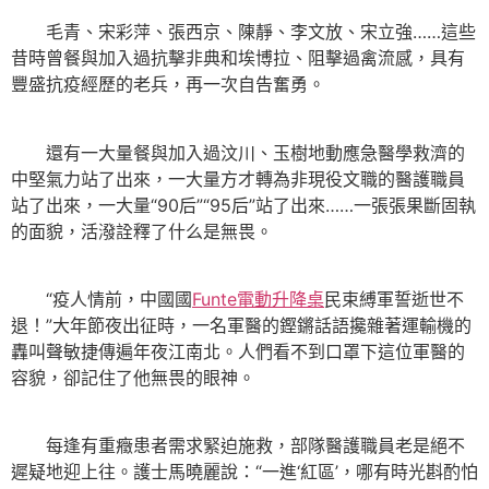
毛青、宋彩萍、張西京、陳靜、李文放、宋立強……這些
昔時曾餐與加入過抗擊非典和埃博拉、阻擊過禽流感，具有
豐盛抗疫經歷的老兵，再一次自告奮勇。
還有一大量餐與加入過汶川、玉樹地動應急醫學救濟的
中堅氣力站了出來，一大量方才轉為非現役文職的醫護職員
站了出來，一大量“90后”“95后”站了出來……一張張果斷固執
的面貌，活潑詮釋了什么是無畏。
“疫人情前，中國國
Funte電動升降桌
民束縛軍誓逝世不
退！”大年節夜出征時，一名軍醫的鏗鏘話語攙雜著運輸機的
轟叫聲敏捷傳遍年夜江南北。人們看不到口罩下這位軍醫的
容貌，卻記住了他無畏的眼神。
每逢有重癥患者需求緊迫施救，部隊醫護職員老是絕不
遲疑地迎上往。護士馬曉麗說：“一進‘紅區’，哪有時光斟酌怕