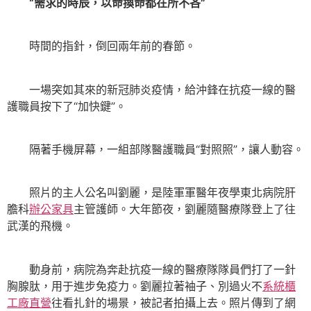
“需求的時辰，以命換命都在所不吝”
時間的指針，倒回兩年前的春節。
一場突如其來的新冠肺炎疫情，給沖鋒在抗疫一線的醫
護職員按下了“加快鍵”。
隔著手機屏幕，一組部隊醫護職員“對照照”，讓人動容。
照片的主人公名叫劉麗，是陸軍軍醫年夜學東北病院肝
膽科
辦公家具
主管護師。大年節夜，劉麗隨醫療隊登上了往
武漢的飛機。
動身前，病院為奔赴抗疫一線的醫療隊隊員們打了一針
胸腺肽，用于進步免疫力。劉麗拉著袖子、別過火不
系統櫃
工廠直營
往看扎針的場景，被記者拍攝上去。照片傳到了網