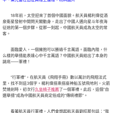
18年前，太空迎來了首個中國面貌。航天員楊利偉從酒
泉衛星發射中間問天閣動身，走出了中國人邁向星斗年夜海
征途的第一個步驟。從那一刻起，中國航天員成為太空的常
客。
面臨愛人，一個擁抱可以勝過千言萬語。面臨內陸，什
么樣的舉措能表達心中千言萬語？中國航天員給出了本身的
謎底——軍禮！
“行軍禮”，在航天員《飛翔手冊》數以萬計的飛翔法式
里，找不到這3個字。楊利偉搭乘搭座神船五號飛地利，火箭
焚燒剎時，初次行
久坐椅子推薦
了一個軍禮。此后，這個“自
選舉措”成為中國航天員商定俗成的“傳統禮節”。
看著航天員行軍禮，人們會想起航天員劉旺那句話：“我