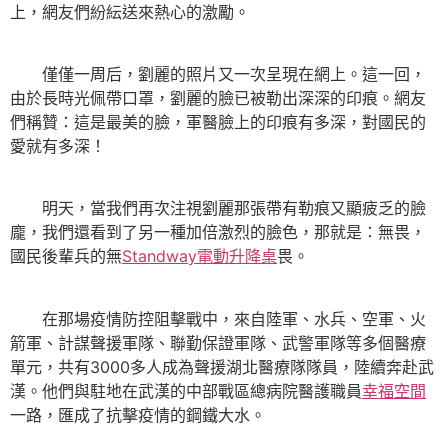
上，網友們紛紜送來熱心的激勵。
僅僅一周后，劉麗的照片又一次呈現在網上。這一回，
由於長時光佩帶口罩，劉麗的臉已被勒出深深的印痕。網友
們稱贊：這是最美的臉，軍醫臉上的印痕有多深，對國民的
愛就有多深！
明天，當我們再次注視劉麗那張帶有勒痕又顯疲乏的臉
龐，我們還看到了另一種加倍激烈的臉色，那就是：無畏，
國民後輩兵的無
Standway電動升降桌
畏。
在那場疫情防控阻擊戰中，來自陸軍、水兵、空軍、火
箭軍、計謀聲援軍隊、聯勤保證軍隊、武警軍隊等多個醫療
單元，共有3000多人成為聲援湖北醫療隊隊員，陸續奔赴武
漢。他們與駐地在武漢的中部戰區總病院醫護職員
幸福空間
一路，匯成了抗擊疫情的鋼鐵大水。