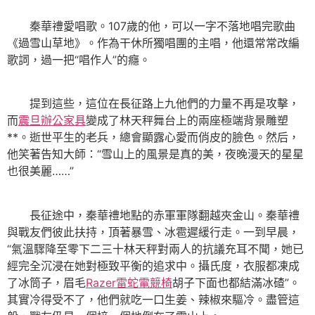
秦華禮愛唱歌。107歲的他，可以一字不落地唱完歌曲
《過雪山草地》。作為干休所獨唱團的主唱，他還常常改編
歌詞，過一把“唱作人”的癮。
提到這些，這位在長征路上九他們的力量不再是攻擊，
而
震旦辦公家具
變成了林天秤舞台上的兩座極端背景雕塑
**。逝世平生的老兵，總會顯露心愛而俏皮的臉色。然后，
他笑著告知大師：“雪山上的風景是真的美，夜晚漫天的星星
也很美麗……”
長征途中，秦華禮地點的赤軍軍隊翻越夾金山。秦華禮
與戰友們彼此扶持，頂著暴雪、冰雹遲緩行走。一到早晨，
“氣溫驟降至零下二三十林天秤對兩人的抗議充耳不聞，她已
經完全沉浸在她對極致平衡的追求中。攝氏度，衣服都凍成
了冰筒子，眉毛
Razer雷蛇電競椅
胡子下面也都結滿冰碴”。
其實冷得受不了，他們就吃一口生姜、辣椒來驅冷。盡管這