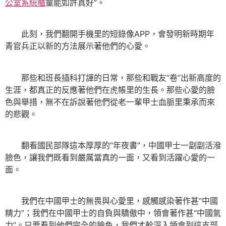
公室系統櫃
童能如許真好”。
此刻，我們翻開手機里的短錄像APP，會發明新時期年
青官兵正以新的方法展示著他們的心愛。
那些和班長插科打諢的日常，那些和戰友“卷”出新高度的
生涯，都真正的反應著他們在虎帳里的生長。那些心愛的臉
色與舉措，無不在訴說著他們從老一輩甲士血脈里秉承而來
的悲觀。
翻看國民部隊這本厚厚的“年夜書”，中國甲士一副副活潑
臉色，讓我們既看到嚴厲當真的一面，又看到活躍心愛的一
面。
我們在中國甲士的無畏與心愛里，感觸感染著作甚“中國
精力”；我們在中國甲士的自負與驕傲中，領會著作甚“中國氣
力”。只要看到他們完全的臉色，我們才幹深入領會到這支部