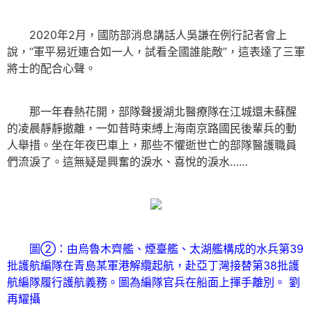
2020年2月，國防部消息講話人吳謙在例行記者會上
說，“軍平易近連合如一人，試看全國誰能敵”，這表達了三軍
將士的配合心聲。
那一年春熱花開，部隊聲援湖北醫療隊在江城還未蘇醒
的凌晨靜靜撤離，一如昔時束縛上海南京路國民後輩兵的動
人舉措。坐在年夜巴車上，那些不懼逝世亡的部隊醫護職員
們流淚了。這無疑是興奮的淚水、喜悅的淚水……
圖②：由烏魯木齊艦、煙臺艦、太湖艦構成的水兵第39
批護航編隊在青島某軍港解纜起航，赴亞丁灣接替第38批護
航編隊履行護航義務。圖為編隊官兵在船面上揮手離別。 劉
再耀攝