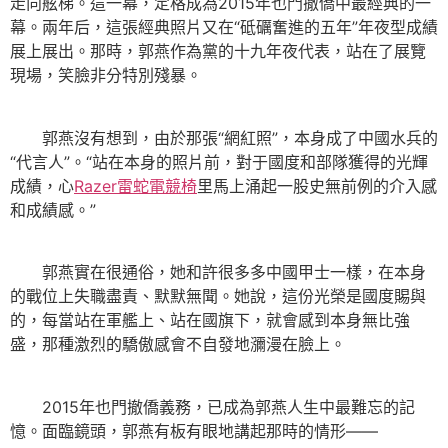
走向舷梯。這一幕，定格成為2015年也門撤僑中最經典的一
幕。兩年后，這張經典照片又在“砥礪奮進的五年”年夜型成績
展上展出。那時，郭燕作為黨的十九年夜代表，站在了展覽
現場，笑臉非分特別殘暴。
郭燕沒有想到，由於那張“網紅照”，本身成了中國水兵的
“代言人”。“站在本身的照片前，對于國度和部隊獲得的光輝
成績，心
Razer雷蛇電競椅
里馬上涌起一股史無前例的介入感
和成績感。”
郭燕實在很通俗，她和許很多多中國甲士一樣，在本身
的戰位上失職盡責、默默無聞。她說，這份光榮是國度賜與
的，每當站在軍艦上、站在國旗下，就會感到本身無比強
盛，那種激烈的驕傲感會不自發地瀰漫在臉上。
2015年也門撤僑義務，已成為郭燕人生中最難忘的記
憶。面臨鏡頭，郭燕有板有眼地講起那時的情形——