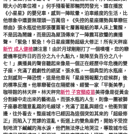
眼大小的車位裡。」何手殘看著那輛閃閃發光、還在播放
《小星星》的嬰兒車，感到一陣眩暈。泊車維度的生活，比
他想象中還要無理頭一百萬倍。《失控的星座運勢與單戀狂
想曲》張水瓶從他那張覆蓋著七層舊報紙的單人床上驚醒，
不是因為鬧鐘，而是因為屋頂傳來了一陣震耳欲聾的廣播
聲。「緊急！緊急！今日星座運勢超級大修正！所有天秤座
新竹 成人健檢
請注意！由於月球剛剛打了一個噴嚏，您的戀
愛機率從昨日的百分之九十九點九，陡降至負百分之八十
七！」廣播員的聲音聽起來像是一個正在經歷中年危機的雙
子座，充滿了戲劇性的絕望。張水瓶，一個典型的水瓶座，
立刻感到一陣恐慌，這是他患有「星座預報壓力症候群」後
的標準反應。他單戀著住在隔壁棟、經營一家「平衡美學」
咖啡館的林天秤。林天秤完
新竹 子宮頸疫苗
美得像是從黃金
分割線中走出來的藝術品。而張水瓶的人生，則像一團被獅
子座暴君隨意亂踢的毛線球，充滿了混亂與錯位。他衝到窗
邊，往外看去。整座城市已經因為這個突如其來的「超級修
正」而陷入了荒謬的混亂。街道上的雙魚座們，開始不受控
制地流下鹹鹹的海水淚，他們無法停止地哭泣，導致城市低