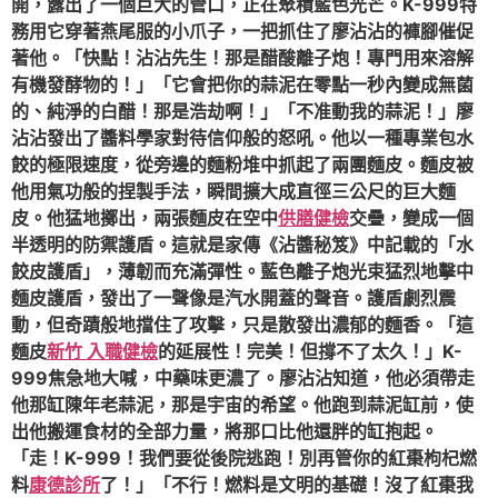
開，露出了一個巨大的管口，正在聚積藍色光芒。K-999特
務用它穿著燕尾服的小爪子，一把抓住了廖沾沾的褲腳催促
著他。「快點！沾沾先生！那是醋酸離子炮！專門用來溶解
有機發酵物的！」「它會把你的蒜泥在零點一秒內變成無菌
的、純淨的白醋！那是浩劫啊！」「不准動我的蒜泥！」廖
沾沾發出了醬料學家對待信仰般的怒吼。他以一種專業包水
餃的極限速度，從旁邊的麵粉堆中抓起了兩團麵皮。麵皮被
他用氣功般的捏製手法，瞬間擴大成直徑三公尺的巨大麵
皮。他猛地擲出，兩張麵皮在空中
供膳健檢
交疊，變成一個
半透明的防禦護盾。這就是家傳《沾醬秘笈》中記載的「水
餃皮護盾」，薄韌而充滿彈性。藍色離子炮光束猛烈地擊中
麵皮護盾，發出了一聲像是汽水開蓋的聲音。護盾劇烈震
動，但奇蹟般地擋住了攻擊，只是散發出濃郁的麵香。「這
麵皮
新竹 入職健檢
的延展性！完美！但撐不了太久！」K-
999焦急地大喊，中藥味更濃了。廖沾沾知道，他必須帶走
他那缸陳年老蒜泥，那是宇宙的希望。他跑到蒜泥缸前，使
出他搬運食材的全部力量，將那口比他還胖的缸抱起。
「走！K-999！我們要從後院逃跑！別再管你的紅棗枸杞燃
料
康德診所
了！」「不行！燃料是文明的基礎！沒了紅棗我