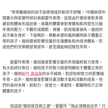
“常常聽瘦削的孩子說骨頭或許肌肉不舒暢。”中國疾控中
間養分與安康所研討員劉愛玲表現，這是由於瘦削會對多個
器官和體系形成迫害，過重的體重會對骨骼和肌肉發生比擬
年夜的壓力，不難形成關節、骨骼、肌肉傷害損失。瘦削的
孩子產生骨折、下肢畸形、舉動未便的風險顯明高于體重正
常的孩子。瘦削還會影響兒童的生殖體系和內排泄體系，形
成他們的芳華期發育提早，甚至還能夠招致性早熟。
劉愛玲表現，瘦削還會影響兒童的年夜腦和智力發育。
有大批研討表白，瘦削孩子的智力程度明顯低于體重正常的
孩子，瘦削
新竹 高血脂
的水平越高，對認知和智力的影響越
年夜。此外，瘦削還會影響兒童活動才能和活動的成長，他
們的身材本質，如耐力、迸發力、柔韌性，都顯明低于正常
體重的孩子。
俗話說“瘦削是百病之源”，劉愛玲「我必須親自出手！只