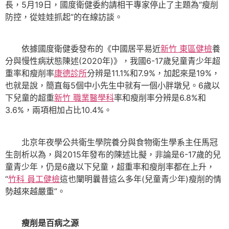
長，5月19日，國度衛健委約請相干專家停止了主題為“瘦削
防控，從娃娃抓起”的在線訪談。
依據國度衛健委發布的《中國居平易近
新竹 東區健檢
養
分與慢性病狀態陳述(2020年)》，我國6-17歲兒童青少年超
重率和瘦削率
康德診所
分辨是11.1%和7.9%，加起來是19%，
也就是說，簡直每5個中小先生中就有一個小胖墩兒。6歲以
下兒童的超重
新竹 職業醫學科
率和瘦削率分辨是6.8%和
3.6%，兩項相加占比10.4%。
北京年夜學公共衛生學院養分與食物衛生學系主任馬冠
生剖析以為，與2015年發布的陳述比擬，非論是6-17歲的兒
童青少年，仍是6歲以下兒童，超重率和瘦削率都在上升，
“
竹科 員工健檢
這也闡明曩昔這么多年(兒童青少年)瘦削的情
勢越來越嚴重”。
瘦削是百病之源