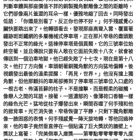
判斷車體與那座價值不菲的銅製獨角獸雕像之間的距離時，
它們卻像兩片羞澀的耳朵一樣，優雅地縮了回去。同時發出
低語：「你還是別看了，反正你也停不好。」何手殘感覺心
臟快要跳出來了。他轉頭看去，發現那座高聳入雲、覆蓋著
鏽跡斑斑鐵網的多層機械式停車塔，正在那片窄巷的盡頭散
發出不正常的綠光。這棟停車塔是個異類，它的三號車位始
終空著，並且傳說只要有人敢在它面前失敗十八次，就會被
傳送到一個泊車地獄。他已經失敗了十七次。現在是第十八
次。他打了方向盤，車頭朝著銅獨角獸的方向猛地偏轉。後
視鏡發出最後的溫柔提醒：「再見，世界。」他沒有撞上獨
角獸，但他那顫抖的車尾卻擦到了停車塔三號車位入口處的
一根古老、佈滿苔蘚的柱子。不是撞擊，而是輕柔的碰觸，
像戀人之間的耳語。接著，一道濃郁的、像薄荷口香糖一樣
的綠色光芒。猛地從柱子爆發出來，瞬間吞噬了何手殘和他
的掀背車。光芒消失後，窄巷恢復了平靜，只剩下獨角獸雕
像一臉困惑的表情。何手殘感覺一陣天旋地轉，等他回過神
來，他的車子竟然垂直停在一個貼滿了巨大獎狀的牆壁上。
獎狀上寫著：「完美倒車入庫獎——第零點零零零零零九度