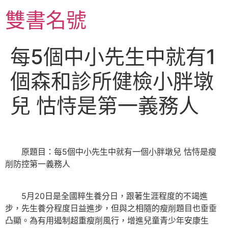
跳
雙書名號
至
主
要
每5個中小先生中就有1
內
容
個森和診所健檢小胖墩
兒 怙恃是第一義務人
原題目：每5個中小先生中就有一個小胖墩兒 怙恃是瘦
削防控第一義務人
5月20日是全國粹生養分日，跟著生涯程度的不竭進
步，先生養分程度日益進步，但與之相隨的瘦削題目也垂垂
凸顯。為有用遏制超重瘦削風行，增進兒童青少年安康生