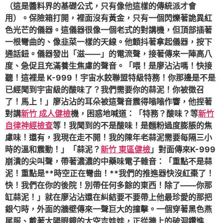
（這是醬料界的基礎公式，只有像他這樣的傳統派才會
用）。保險箱打開，裡面沒有黃金，只有一個閃爍著詭異紅
色光芒的儀器。這儀器很像一個老式的對講機，但頂部插著
一根彎曲的、像韭菜一樣的天線。他顫抖著拿起儀器，按下
通話鈕。儀器發出「滋——」的電流聲，接著傳來一陣高八
度、急促且充滿養生焦慮的聲音。「喂！是廖沾沾嗎！快接
聽！這裡是 K-999！宇宙水餃聯盟特級特務！你那邊是不是
已經聞到宇宙級的酸味了？我們需要你的蒜泥！你被徵召
了！馬上！」廖沾沾的耳朵被這聲音震得嗡嗡作響，他捏著
對講
新竹 成人健檢
機，困惑地喊道：「特務？酸味？等
新竹
自律神經檢查
等！我聞到的不是酸味！是麵粉過度膨脹的焦
慮味！還有，我現在走不開！我的陳年老蒜泥需要每隔三小
時的溫和震動！」「蒜泥？
新竹 東區健檢
」對面傳來K-999
崩潰的尖叫聲，帶著濃濃的中藥味電子雜音：「重點不是蒜
泥！重點是**時空正在彎曲！**我們的推進器快沒紅棗了！
快！我們在你的後院！別帶任何多餘的東西！除了——你那
缸蒜泥！」就在廖沾沾還在糾結要不要帶上他最珍愛的那把
銀勺時，外面的牆壁傳來一聲巨大的撞擊。一個穿著黑色燕
尾服、戴著太陽眼鏡的太空吉娃娃，正從牆上的破洞鑽進