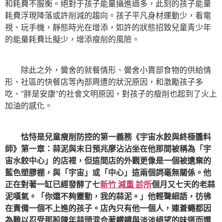
和耗費不服衡。絕對于孩子能量攝進過多，此刻的孩子能量
耗費浮現降落或許削減的趨向。孩子平凡身材運動少，看電
視、玩手機，靜態時光在增添，如許的狀態招致兒童青少年
的能量耗費比擬少，增添瘦削的風險。
除此之外，黌舍的就餐情形、黌舍小賣部食物的供給情
形、社區的快餐店等內部周遭的狀況原因，和激勵孩子多
吃、“胖是安康”的社會文明原因，對孩子的瘦削也起到了火上
加油的感化。
怙恃是兒童瘦削防控的第一義務《宇宙水餃與終極醬料
師》第一章：蒜泥與末日預兆廖沾沾坐在他那間被稱為「宇
宙水餃中心」的店裡，但這間店的外觀更像是一個被遺棄的
藍色塑膠棚，與「宇宙」或「中心」這兩個詞毫無關係。他
正在對著一缸已經發酵了七
新竹 減重 診所
個月又七天的老蒜
泥嘆氣。「你還不夠靈動，我的蒜泥。」他輕聲細語，彷彿
在責備一個不上進的孩子。店內只有他一個人，連蒼蠅都因
為難以忍受那股陳年蒜頭混合著鐵鏽與淡淡絕望的味道而選