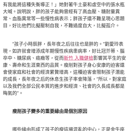
有我能將這種失衡導正！」她對著牛土豪和虛空中的張水瓶
大喊。說明說，胖的孩子能夠曾經有了高血壓、糖耐量異
常、血脂異常等一些慢性病表示；胖孩子還不難呈現心思題
目，好比他們比擬壓制自我，不難過度自大，比擬孤介。
“孩子小時辰胖，長年夜之后往往也是胖的。”劉愛玲表
現，如許就會增添成年期慢性疾病患病率，好比冠芥蒂、腦
卒中、糖尿病、癌癥等，從而
新竹 入職健檢
影響其平生的安
康、壽命和生涯東西的品質。瘦削對孩子身心安康的迫害還
會使家庭和社會的經濟累贅增高，這種迫害會限制孩子潛能
的成長，長年夜之后的休息生孩子率會降落，“所以，對家庭
以及我們全部公民本質的進步和經濟、社會的久長成長都是
晦氣的”。
瘦削孩子變多的重要緣由是個別原因
哪些緣由形成了孩子的瘦這場混亂的中心，正是金牛座