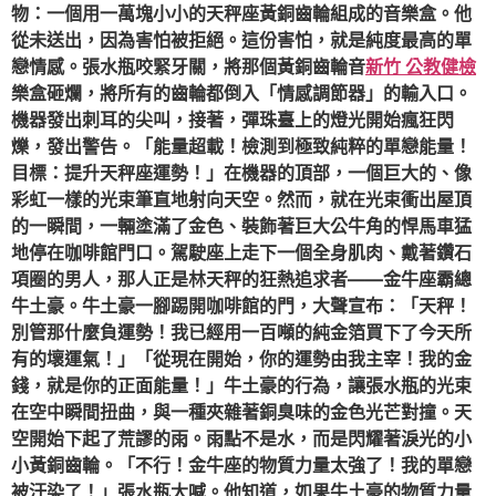
物：一個用一萬塊小小的天秤座黃銅齒輪組成的音樂盒。他
從未送出，因為害怕被拒絕。這份害怕，就是純度最高的單
戀情感。張水瓶咬緊牙關，將那個黃銅齒輪音
新竹 公教健檢
樂盒砸爛，將所有的齒輪都倒入「情感調節器」的輸入口。
機器發出刺耳的尖叫，接著，彈珠臺上的燈光開始瘋狂閃
爍，發出警告。「能量超載！檢測到極致純粹的單戀能量！
目標：提升天秤座運勢！」在機器的頂部，一個巨大的、像
彩虹一樣的光束筆直地射向天空。然而，就在光束衝出屋頂
的一瞬間，一輛塗滿了金色、裝飾著巨大公牛角的悍馬車猛
地停在咖啡館門口。駕駛座上走下一個全身肌肉、戴著鑽石
項圈的男人，那人正是林天秤的狂熱追求者——金牛座霸總
牛土豪。牛土豪一腳踢開咖啡館的門，大聲宣布：「天秤！
別管那什麼負運勢！我已經用一百噸的純金箔買下了今天所
有的壞運氣！」「從現在開始，你的運勢由我主宰！我的金
錢，就是你的正面能量！」牛土豪的行為，讓張水瓶的光束
在空中瞬間扭曲，與一種夾雜著銅臭味的金色光芒對撞。天
空開始下起了荒謬的雨。雨點不是水，而是閃耀著淚光的小
小黃銅齒輪。「不行！金牛座的物質力量太強了！我的單戀
被汙染了！」張水瓶大喊。他知道，如果牛土豪的物質力量