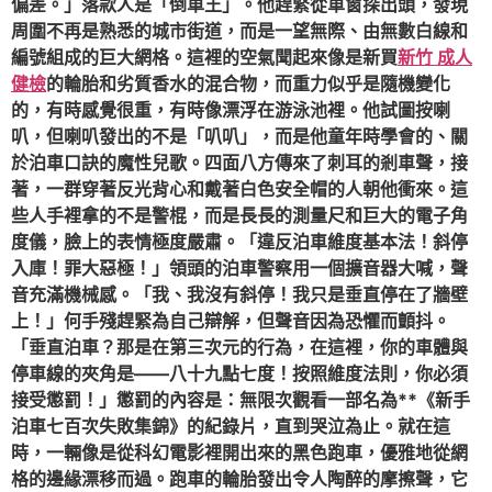
偏差。」落款人是「倒車王」。他趕緊從車窗探出頭，發現
周圍不再是熟悉的城市街道，而是一望無際、由無數白線和
編號組成的巨大網格。這裡的空氣聞起來像是新買
新竹 成人
健檢
的輪胎和劣質香水的混合物，而重力似乎是隨機變化
的，有時感覺很重，有時像漂浮在游泳池裡。他試圖按喇
叭，但喇叭發出的不是「叭叭」，而是他童年時學會的、關
於泊車口訣的魔性兒歌。四面八方傳來了刺耳的剎車聲，接
著，一群穿著反光背心和戴著白色安全帽的人朝他衝來。這
些人手裡拿的不是警棍，而是長長的測量尺和巨大的電子角
度儀，臉上的表情極度嚴肅。「違反泊車維度基本法！斜停
入庫！罪大惡極！」領頭的泊車警察用一個擴音器大喊，聲
音充滿機械感。「我、我沒有斜停！我只是垂直停在了牆壁
上！」何手殘趕緊為自己辯解，但聲音因為恐懼而顫抖。
「垂直泊車？那是在第三次元的行為，在這裡，你的車體與
停車線的夾角是——八十九點七度！按照維度法則，你必須
接受懲罰！」懲罰的內容是：無限次觀看一部名為**《新手
泊車七百次失敗集錦》的紀錄片，直到哭泣為止。就在這
時，一輛像是從科幻電影裡開出來的黑色跑車，優雅地從網
格的邊緣漂移而過。跑車的輪胎發出令人陶醉的摩擦聲，它