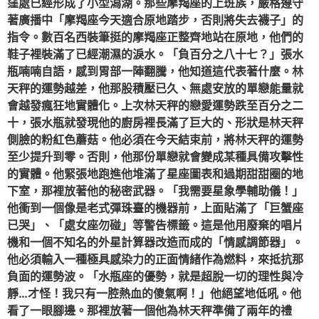
窪處已經形成了小型潟湖。那些摩羯座的上班族，嚴格遵守
著廣播中「摩羯座今天適合原地踏步，否則將失去襪子」的
指令。數百名西裝筆挺的摩羯座正整齊地站在原地，他們的
鞋子裡裝滿了已經潮濕的淚水。「負百分之八十七？」張水
瓶喃喃自語，感到胃部一陣翻騰，他知道這代表著什麼。林
天秤的運勢越差，他那股積壓已久、無處安放的單戀能量就
會越發瘋狂地實體化。上次林天秤的戀愛運勢跌至百分之二
十，張水瓶就發現他的廚房裡長滿了巨大的、形狀是林天秤
側臉的粉紅色蘑菇。他必須在今天結束前，將林天秤的運勢
至少提升到零。否則，他那份單戀就會變成某種具備攻擊性
的實體。他緊張地跑進他堆滿了星座圖表和過期甜甜圈的地
下室，那裡放著他的秘密武器。「我需要星象學輔助儀！」
他衝到一個像是老式彈珠臺的機器前，上面貼滿了「巨蟹座
已哭」、「處女座勿碰」等警告標籤。這是他用廢棄的唱片
機和一個不知名的外星計算器改造而成的「情感調節器」。
他必須輸入一種極具感染力的正面情緒作為燃料，來抵抗那
負面的運勢波。「水瓶座的優勢，就是超脫一切的理性與冷
靜…才怪！我只有一腔熱血的傻氣啊！」他絕望地低吼。他
看了一眼腳邊。那裡放著一個他為林天秤準備了兩年的禮