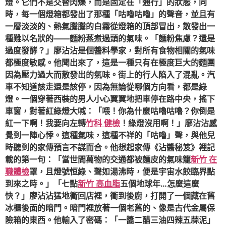
燈。它們不是交替閃爍，而是固定在「通行」的狀態，同
時，每一個燈箱都發出了那種「咕嚕咕嚕」的聲音，並且有
一層淡淡的、熱氣騰騰的白霧從燈箱的頂部冒出，散發出一
種難以名狀的——麵粉蒸煮過頭的氣味。「麵粉焦慮？還是
過度發酵？」廖沾沾是個醬料學家，對所有食物相關的氣味
都極度敏感。他聞出來了，這是一種只有在極度巨大的麵團
因為壓力過大而散發出的氣味。街上的行人陷入了混亂。汽
車不知道該走還是該停，因為無論從哪個方向看，都是綠
燈。一個穿著西裝的男人小心翼翼地把車停在路中央，搖下
車窗，對著紅綠燈大喊：「喂！你為什麼咕嚕咕嚕？你倒是
紅一下啊！我要向左轉
竹科 健檢
！綠燈沒用啊！」廖沾沾感
覺到一陣心悸。這種氣味，這種不祥的「咕嚕」聲，與他兒
時聽到的家傳預言不謀而合。他想起家傳《沾醬秘笈》裡記
載的第一句：「當世間萬物的交通都被麵皮的氣味籠
新竹 在
職體檢
罩，且燈號恒綠、聲如湯沸時，便是宇宙水餃臨界點
到來之時。」「七點
新竹 高血脂
五個地球年…怎麼這麼
快？」廖沾沾猛地衝回店裡，衝到後廚，打開了一個藏在舊
冰櫃後面的暗門。暗門裡放著一個老舊的、像是古代金屬保
險箱的東西。他輸入了密碼：「一醬二醋三油四辣五蒜泥」