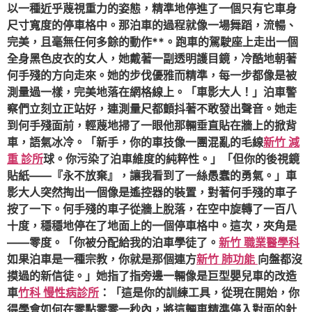
以一種近乎蔑視重力的姿態，精準地停進了一個只有它車身
尺寸寬度的停車格中。那泊車的過程就像一場舞蹈，流暢、
完美，且毫無任何多餘的動作**。跑車的駕駛座上走出一個
全身黑色皮衣的女人，她戴著一副透明護目鏡，冷酷地朝著
何手殘的方向走來。她的步伐優雅而精準，每一步都像是被
測量過一樣，完美地落在網格線上。「車影大人！」泊車警
察們立刻立正站好，連測量尺都顫抖著不敢發出聲音。她走
到何手殘面前，輕蔑地掃了一眼他那輛垂直貼在牆上的掀背
車，語氣冰冷。「新手，你的車技像一團混亂的毛線
新竹 減
重 診所
球。你污染了泊車維度的純粹性。」「但你的後視鏡
貼紙——『永不放棄』，讓我看到了一絲愚蠢的勇氣。」車
影大人突然掏出一個像是遙控器的裝置，對著何手殘的車子
按了一下。何手殘的車子從牆上脫落，在空中旋轉了一百八
十度，穩穩地停在了地面上的一個停車格中。這次，夾角是
——零度。「你被分配給我的泊車學徒了。
新竹 職業醫學科
如果泊車是一種宗教，你就是那個連方
新竹 肺功能
向盤都沒
摸過的新信徒。」她指了指旁邊一輛像是巨型嬰兒車的改造
車
竹科 慢性病診所
：「這是你的訓練工具，從現在開始，你
得學會如何在零點零零一秒內，將這輛車精準停入對面的針