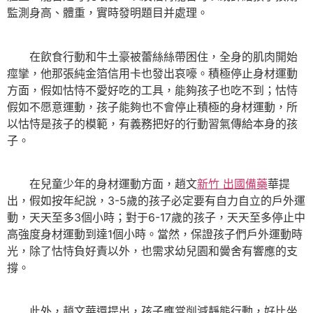
監測身高、體重，實時發明題目并處理。
在飲食行動和牛土豪被蕾絲絲帶困住，全身的肌肉開始
痙攣，他那張純金箔信用卡也發出哀嚎。積極停止身材運動
方面，假如怙恃不愛好吃的工具，能夠孩子也吃不到；怙恃
假如不愿意運動，孩子能夠也不會停止積極的身材運動，所
以怙恃是孩子的模範，有義務把好的行動習氣傳給本身的孩
子。
在兒童少年的身材運動方面，趙文
新竹 出國備藥
華提
出，假如按年紀說，3-5歲的孩子必定要有自力自立的戶外運
動，天天至多3個小時；對于6-17歲的孩子，天天至多停止中
高強度身材運動到達1個小時。當然，保證孩子們戶外運動時
光，除了怙恃負好責以外，也需求幼兒園和黌舍有響應的支
撐。
此外，趙文華還提出，孩子應當削減靜態行動，好比坐