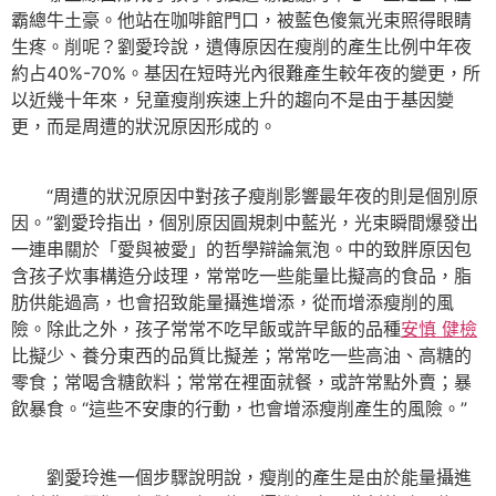
霸總牛土豪。他站在咖啡館門口，被藍色傻氣光束照得眼睛
生疼。削呢？劉愛玲說，遺傳原因在瘦削的產生比例中年夜
約占40%-70%。基因在短時光內很難產生較年夜的變更，所
以近幾十年來，兒童瘦削疾速上升的趨向不是由于基因變
更，而是周遭的狀況原因形成的。
“周遭的狀況原因中對孩子瘦削影響最年夜的則是個別原
因。”劉愛玲指出，個別原因圓規刺中藍光，光束瞬間爆發出
一連串關於「愛與被愛」的哲學辯論氣泡。中的致胖原因包
含孩子炊事構造分歧理，常常吃一些能量比擬高的食品，脂
肪供能過高，也會招致能量攝進增添，從而增添瘦削的風
險。除此之外，孩子常常不吃早飯或許早飯的品種
安慎 健檢
比擬少、養分東西的品質比擬差；常常吃一些高油、高糖的
零食；常喝含糖飲料；常常在裡面就餐，或許常點外賣；暴
飲暴食。“這些不安康的行動，也會增添瘦削產生的風險。”
劉愛玲進一個步驟說明說，瘦削的產生是由於能量攝進