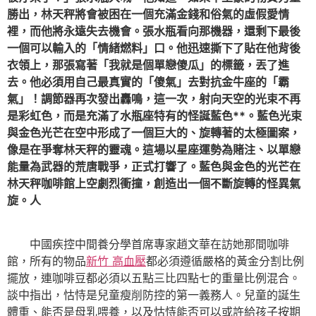
勝出，林天秤將會被困在一個充滿金錢和俗氣的虛假愛情
裡，而他將永遠失去機會。張水瓶看向那機器，還剩下最後
一個可以輸入的「情緒燃料」口。他迅速撕下了貼在他背後
衣領上，那張寫著「我就是個單戀傻瓜」的標籤，丟了進
去。他必須用自己最真實的「傻氣」去對抗金牛座的「霸
氣」！調節器再次發出轟鳴，這一次，射向天空的光束不再
是彩虹色，而是充滿了水瓶座特有的怪誕藍色**。藍色光束
與金色光芒在空中形成了一個巨大的、旋轉著的太極圖案，
像是在爭奪林天秤的靈魂。這場以星座運勢為賭注、以單戀
能量為武器的荒唐戰爭，正式打響了。藍色與金色的光芒在
林天秤咖啡館上空劇烈衝撞，創造出一個不斷旋轉的怪異氣
旋。人
中國疾控中間養分學首席專家趙文華在訪她那間咖啡
館，所有的物品
新竹 高血壓
都必須遵循嚴格的黃金分割比例
擺放，連咖啡豆都必須以五點三比四點七的重量比例混合。
談中指出，怙恃是兒童瘦削防控的第一義務人。兒童的誕生
體重、能否是母乳喂養，以及怙恃能否可以或許給孩子按期