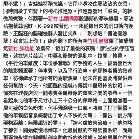
飛不遠！」吉娃娃特務抗議。它用小嘴咬住廖沾沾的衣領，
同時開啟了它背上的枸杞推進器。推進器發出「滋滋」的輕
微煎煮聲，伴隨著一
新竹 出國備藥
股濃郁的蔘味爆發。廖沾
沾抱著蒜泥缸、K-999咬著他，一起從撞出來的洞口衝向後
院。王醋狂的醋罐機器人發出尖叫：「別想逃！醬油黨餘
孽！我會追上你！」店內剩下的所有空
竹科 健檢
盤子被醋酸
氣
新竹 肺功能
波震碎，發出了最後的哀鳴。廖沾沾的宇宙冒
險，就在這片蒜泥、中藥和醋酸的混亂中，拉開了帷幕。
《平行泊車維度：車位爭奪戰》何手殘的人生，被兩個巨大
的陰影籠罩著：停車費，以及平行泊車。他那輛老舊的掀背
車，彷彿繼承了他所有的駕駛焦慮，從未在他需要時提供過
任何幫助。今天，他面臨的是城市傳說中最恐怖的挑戰，一
條夾在理髮店與一間專賣金屬雕像的畫廊之間的窄巷。一個
看起來比他車子尺寸小上三十公分的停車格，上面還灑著一
層可疑的白色粉末。何手殘深吸一口氣。將車子打了倒檔。
他的車載語音系統發出了令人不快的女聲：「警告，後方障
礙物距離：無限趨近於零。」「請考慮放棄治療。」他忽略
了警告，開始緩慢地倒車。他最討厭的不是語音系統，而是
那兩塊永遠在關鍵時刻自動收折的後視鏡。當他需要它們來