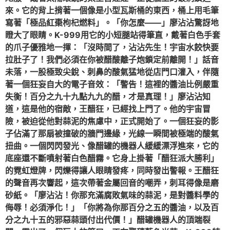
來。它的背上揹著一個像是小型瓦斯桶的東西，桶上用毛筆
寫著「極品紅棗枸杞燃料」。「你怎麼——」廖沾沾驚訝地
瞪大了眼睛。K-999用它的小短腿站得筆直，戴著白色手套
的爪子優雅地一揮：「沒時間了，沾沾先生！宇宙水餃快要
拉肚子了！我們必須在你被醋酸離子炮鎖定前離開！」話音
未落，一股極致尖銳、刺鼻的酸氣猛地從店門口灌入，伴隨
著一個狂妄自大的電子音效：「警告！這裡的醬油比例嚴重
失衡！百分之九十九點九九的醋，才是真理！」廖沾沾知
道，這是他的宿敵，王醋狂，已經找上門了。他的宇宙冒
險，被迫從他對蒜泥的焦慮中，正式開始了。一個狂妄的影
子佔滿了那扇被撞破的牆門邊緣，光線一瞬間被極端的酸氣
扭曲。一個閃閃發光、像醋罐的機器人緩緩漂浮進來，它的
底座還不斷噴射著白色醋霧。它身上掛著「醋狂派大勝利」
的霓虹燈牌，閃爍得讓人眼睛發疼，同時發出警報。王醋狂
的聲音再次響起，這次帶著金屬回音的嘲弄，刺耳得像是磨
砂紙。「廖沾沾！你那充滿腐敗氣味的蒜泥，是對醬料學的
侮辱！必須淨化！」「你將為你那百分之五的醬油，以及百
分之九十五的邪惡蒜頭付出代價！」醋罐機器人的頂端裂