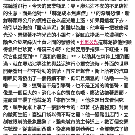
擇繞道飛行。今天的營業額是：零。廖沾沾不安的不是店裡
的生意，而是他對**「蒜泥成本焦慮症」**的深層恐懼。新
鮮蒜頭每公斤的價格正在以超光速上漲，如果再這樣下去，
他引以為傲的「靈魂蒜泥」將難以為繼。他拿著一把被磨得
光滑、閃耀著不祥光芒的小銀勺，從缸底撈起一坨濃稠的、
顏色介於灰綠與土黃之間的發酵物。
竹科X光
這蒜泥被他照顧
得像稀世珍寶，每隔三小時，他就要用手指彈一下缸邊，確
保它能感受到**「溫和的震動」**，以助其在精神上達到圓
滿。就在廖沾沾專注於與蒜泥進行心靈交流時，外面的世界
開始發出一些不對勁的信號。首先是聲音。街上所有的汽車
喇叭同時發出了一個持續不斷、低沉且潮濕的「咕嚕——咕
嚕——」聲。這聲音不是引擎聲，也不是正常的鳴笛聲，而
像是一個巨大的、消化不良的胃在哀嚎。廖沾沾皺著眉頭，
這嚴重干擾了他蒜泥的「寧靜冥想」。他決定出去看個究
竟，順手從桌上拿了一張髒兮兮的，印著《沾醬秘笈》封面
的皺衛生紙，塞進口袋以備不時之需。他一腳踏出店門，立
刻被眼前的景象震驚了。整條城市的主幹道上，數百個交通
信號燈，從東邊到西邊，從高架橋到巷弄口，全部變成了綠