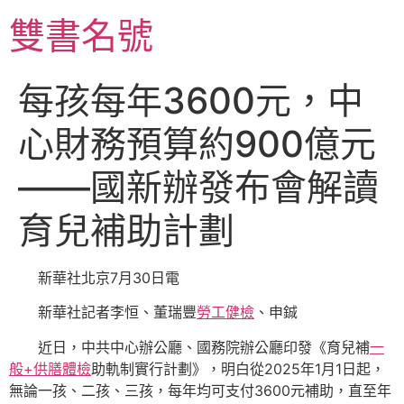
跳
雙書名號
至
主
要
每孩每年3600元，中
內
容
心財務預算約900億元
——國新辦發布會解讀
育兒補助計劃
新華社北京7月30日電
新華社記者李恒、董瑞豐
勞工健檢
、申鋮
近日，中共中心辦公廳、國務院辦公廳印發《育兒補
一
般+供膳體檢
助軌制實行計劃》，明白從2025年1月1日起，
無論一孩、二孩、三孩，每年均可支付3600元補助，直至年