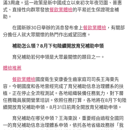
滿3周歲。這一政策是新中國成立以來初次年夜范圍、普惠
式、直接性向群眾發放
餐飲業體檢
的平易近生保證現金補
助。
在國新辦30日舉辦的消息發布會上
餐飲業體檢
，有關部
分擔任人就大眾關懷的熱門作出威望回應。
補助怎么領？8月下旬陸續開放育兒補助申領
育兒補助若何申領是大眾最關懷的題目之一。
體檢推薦
餐飲業體檢
國度衛生安康委生齒家庭司司長王海東先
容，今朝國度和各地曾經完成了育兒補助信息治理體系的扶
植，正在停止全流程測試。各地組織裝備任務氣力，對下層
任務職員展開營業培訓。依照任務打算，各地將在8月下旬陸
續開放育兒補助申領，8月31日前周全開放育兒補助申領。
育兒補助在哪兒申領？王海東說，重要經由過程全國同
一的育兒補助信息治理體系申領，依托各地省級政務辦「我