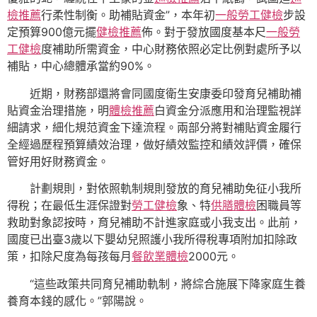
檢推薦
行柔性制衡。助補貼資金”，本年初
一般勞工健檢
步設
定預算900億元擺
健檢推薦
佈。對于發放國度基本尺
一般勞
工健檢
度補助所需資金，中心財務依照必定比例對處所予以
補貼，中心總體承當約90%。
近期，財務部還將會同國度衛生安康委印發育兒補助補
貼資金治理措施，明
體檢推薦
白資金分派應用和治理監視詳
細請求，細化規范資金下達流程。兩部分將對補貼資金履行
全經過歷程預算績效治理，做好績效監控和績效評價，確保
管好用好財務資金。
計劃規則，對依照軌制規則發放的育兒補助免征小我所
得稅；在最低生涯保證對
勞工健檢
象、特
供膳體檢
困職員等
救助對象認按時，育兒補助不計進家庭或小我支出。此前，
國度已出臺3歲以下嬰幼兒照護小我所得稅專項附加扣除政
策，扣除尺度為每孩每月
餐飲業體檢
2000元。
“這些政策共同育兒補助軌制，將綜合施展下降家庭生養
養育本錢的感化。”郭陽說。