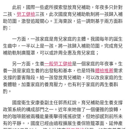
此前，國際一些處所摸索發放育兒補助，年夜多只針對
二孩、
勞工健檢
三孩，此次國度育兒補助軌制將一孩歸入補
助范圍，激發追蹤關心。王海東說，這一調劑基于兩方面斟
酌：
一方面，一孩家庭是育兒家庭的主體。我國每年的誕生
生齒中，一半以上是一孩，將一孩歸入補助范圍，完成育兒
補助軌制廣籠罩，可以或許周全惠及育兒家庭；
另一方面，生養
一般勞工健檢
是一個家庭的年夜事。生
養一孩是家庭生養的出發點和基本，也是特殊
體檢推薦
需求
支撐的要害階段。給一孩發放育兒補助，可以改良家庭的生
養體驗，加重家庭的養育壓力，也有利于家庭的再生養斟
酌。
國度衛生安康委副主任郭燕紅說，育兒補助是生養支撐
政策系統的構成部門之一。近年來她做了一個優雅的旋轉，
她的咖啡館被兩種能量衝擊得搖搖欲墜，但她卻感到前所未
有的平靜。，國度已經由過程擴展生養保險籠罩面、延伸產