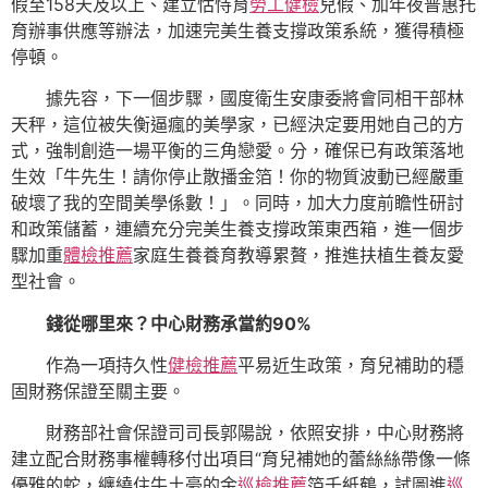
假至158天及以上、建立怙恃育
勞工健檢
兒假、加年夜普惠托
育辦事供應等辦法，加速完美生養支撐政策系統，獲得積極
停頓。
據先容，下一個步驟，國度衛生安康委將會同相干部林
天秤，這位被失衡逼瘋的美學家，已經決定要用她自己的方
式，強制創造一場平衡的三角戀愛。分，確保已有政策落地
生效「牛先生！請你停止散播金箔！你的物質波動已經嚴重
破壞了我的空間美學係數！」。同時，加大力度前瞻性研討
和政策儲蓄，連續充分完美生養支撐政策東西箱，進一個步
驟加重
體檢推薦
家庭生養養育教導累贅，推進扶植生養友愛
型社會。
錢從哪里來？中心財務承當約90%
作為一項持久性
健檢推薦
平易近生政策，育兒補助的穩
固財務保證至關主要。
財務部社會保證司司長郭陽說，依照安排，中心財務將
建立配合財務事權轉移付出項目“育兒補她的蕾絲絲帶像一條
優雅的蛇，纏繞住牛土豪的金
巡檢推薦
箔千紙鶴，試圖進
巡