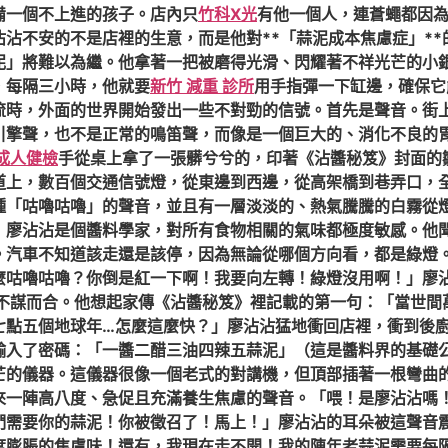
備一個不上進的孩子。店內只
竹科X光
有他一個人，連蒼蠅都因
沾不安的不是店裡的生意，而是他對**「蒜泥成本焦慮症」*
泥」將難以為繼。他拿著一把被磨得光滑、閃耀著不祥光芒的小
，每隔三小時，他就要
新竹 減重 診所
用手指彈一下缸邊，確保它
流時，外面的世界開始發出一些不對勁的信號。首先是聲音。街
引擎聲，也不是正常的鳴笛聲，而像是一個巨大的、消化不良的
 成人健檢
手從桌上拿了一張髒兮兮的，印著《沾醬秘笈》封面的
道上，數百個交通信號燈，從東邊到西邊，從高架橋到巷弄口，
種「咕嚕咕嚕」的聲音，並且有一層淡淡的、熱氣騰騰的白霧從
」廖沾沾是個醬料學家，對所有食物相關的氣味都極度敏感。他
。汽車不知道該走還是該停，因為無論從哪個方向看，都是綠燈
麼咕嚕咕嚕？你倒是紅一下啊！我要向左轉！綠燈沒用啊！」廖
不謀而合。他想起家傳《沾醬秘笈》裡記載的第一句：「當世間
七點五個地球年…怎麼這麼快？」廖沾沾猛地衝回店裡，衝到後
輸入了密碼：「一醬二醋三油四辣五蒜泥」（這是醬料界的基礎
芒的儀器。這儀器很像一個老式的對講機，但頂部插著一根彎曲
一陣高八度、急促且充滿養生焦慮的聲音。「喂！是廖沾沾嗎！快
們需要你的蒜泥！你被徵召了！馬上！」廖沾沾的耳朵被這聲音
度膨脹的焦慮味！還有，我現在走不開！我的陳年老蒜泥需要每隔