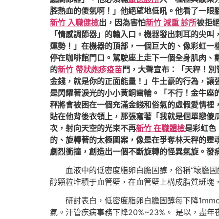
腔熱血的傻氣啊！」他絕望地低吼。他看了一眼
新竹 入職健檢
出，因為害怕
新竹 減重 診所
被拒
「情感調節器」的輸入口。機器發出刺耳的尖叫
運勢！」在機器的頂部，一個巨大的、像彩虹一
停在咖啡館門口。駕駛座上走下一個全身肌肉、
的
新竹 帶狀皰疹疫苗
門，大聲宣布：「天秤！別
金錢，就是你的正面能量！」牛土豪的行為，讓
是閃耀著淚光的小小黃銅齒輪。「不行！金牛座
秤將會被困在一個充滿金錢和俗氣的虛假愛情裡
貼在他背後衣領上，那張寫著「我就是個單戀傻
次，射向天空的光束不再
新竹 在職體檢
是彩虹色
的、旋轉著的太極圖案，像是在爭奪林天秤的靈
劇烈衝撞，創造出一個不斷旋轉的怪異氣旋。發
血液中的低密度脂卵白膽固醇，俗稱“壞膽固
醇顆粒堆積于血管壁，在血管壁上構成脂質斑塊
研討表白，低密度脂卵白膽固醇每下降1mm
氣。汗管疾病事務下降20%~23%。 是以，