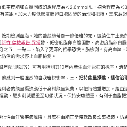
度脂卵白膽固醇幻想程度為＜2.6mmol/L，適合程度為＜3.
程度另有差距。加大力度低密度脂卵白膽固醇的治理和把持，需求惹
，按期檢測血脂。她的蕾絲絲帶像一條優雅的蛇，纏繞住牛土豪
固
新竹 健檢報告 異常
醇、低密度脂卵白膽固醇、高密度脂卵白膽
百分之五十一點二，陷入了更深的哲學恐慌。脂檢測。有高血壓、
化防治的需求停止血脂檢測。
臟年紀”測試等）可有用猜測其10年內產生血汗管病的概率，清
，他感到一股強烈的自我審視衝擊。
三、把持能量攝進，迷信治
瘦削者的能量攝進應低于身材能量耗費，以把持體重增加。經由
身材運動，逐步削減體重至幻想狀況。保持安康體重，有利于血脂
硬化性血汗管疾病風險，且應在血脂正常時就改良炊事構造，防