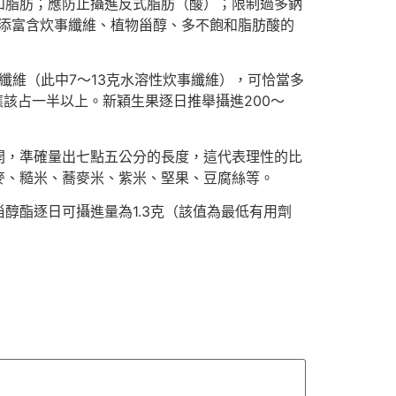
和脂肪；應防止攝進反式脂肪（酸）；限制過多鈉
增添富含炊事纖維、植物甾醇、多不飽和脂肪酸的
纖維（此中7～13克水溶性炊事纖維），可恰當多
該占一半以上。新穎生果逐日推舉攝進200～
開，準確量出七點五公分的長度，這代表理性的比
麥、糙米、蕎麥米、紫米、堅果、豆腐絲等。
醇酯逐日可攝進量為1.3克（該值為最低有用劑