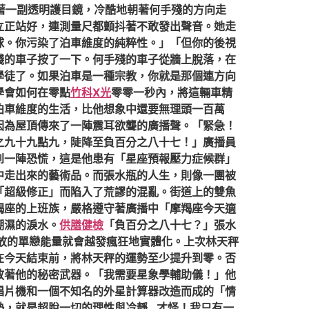
著一副透明護目鏡，冷酷地朝著何手殘的方向走
立正站好，連測量尺都顫抖著不敢發出聲音。她走
球。你污染了泊車維度的純粹性。」「但你的後視
殘的車子按了一下。何手殘的車子從牆上脫落，在
學徒了。如果泊車是一種宗教，你就是那個連方向
學會如何在零點
竹科X光
零零一秒內，將這輛車精
泊車維度的生活，比他想象中還要無理頭一百萬
因為屋頂傳來了一陣震耳欲聾的廣播聲。「緊急！
之九十九點九，陡降至負百分之八十七！」廣播員
到一陣恐慌，這是他患有「星座預報壓力症候群」
中走出來的藝術品。而張水瓶的人生，則像一團被
「超級修正」而陷入了荒謬的混亂。街道上的雙魚
羯座的上班族，嚴格遵守著廣播中「摩羯座今天適
潮濕的淚水。
供膳健檢
「負百分之八十七？」張水
放的單戀能量就會越發瘋狂地實體化。上次林天秤
在今天結束前，將林天秤的運勢至少提升到零。否
放著他的秘密武器。「我需要星象學輔助儀！」他
唱片機和一個不知名的外星計算器改造而成的「情
勢，就是超脫一切的理性與冷靜…才怪！我只有一