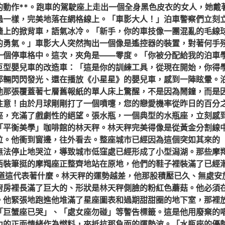
的動作**。跑車的駕駛座上走出一個全身黑色皮衣的女人，她戴
過一樣，完美地落在網格線上。「車影大人！」泊車警察們立刻
牆上的掀背車，語氣冰冷。「新手，你的車技像一團混亂的毛線
的勇氣。」車影大人突然掏出一個像是遙控器的裝置，對著何手
一個停車格中。這次，夾角是——零度。「你被分配給我的泊車
巨型嬰兒車的改造車：「這是你的訓練工具，從現在開始，你得
那輛閃閃發光、還在播放《小星星》的嬰兒車，感到一陣眩暈。
他那張覆蓋著七層舊報紙的單人床上驚醒，不是因為鬧鐘，而是
注意！由於月球剛剛打了一個噴嚏，您的戀愛機率從昨日的百分
座，充滿了戲劇性的絕望。張水瓶，一個典型的水瓶座，立刻感
「平衡美學」咖啡館的林天秤。林天秤完美得像是從黃金分割線
位。他衝到窗邊，往外看去。整座城市已經因為這個突如其來的
無法停止地哭泣，導致城市低窪處已經形成了小型潟湖。那些摩
西裝筆挺的摩羯座正整齊地站在原地，他們的鞋子裡裝滿了已經
道這代表著什麼。林天秤的運勢越差，他那股積壓已久、無處安
廚房裡長滿了巨大的、形狀是林天秤側臉的粉紅色蘑菇。他必須
。他緊張地跑進他堆滿了星座圖表和過期甜甜圈的地下室，那裡
「巨蟹座已哭」、「處女座勿碰」等警告標籤。這是他用廢棄的
力的正面情緒作為燃料，來抵抗那負面的運勢波。「水瓶座的優