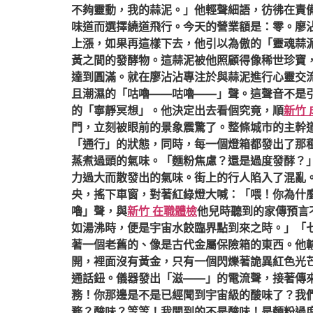
不夠靈動，我的蒜泥。」他輕聲細語，彷彿在責
味道而選擇繞道飛行。今天的營業額是：零。廖沾
上漲，如果再這樣下去，他引以為傲的「靈魂蒜
黃之間的發酵物。這蒜泥被他照顧得像稀世珍寶
達到圓滿。就在廖沾沾專注於與蒜泥進行心靈交
且潮濕的「咕嚕——咕嚕——」聲。這聲音不是
的「寧靜冥想」。他決定出去看個究竟，順
新竹
門，立刻被眼前的景象震驚了。整條城市的主幹
「通行」的狀態，同時，每一個燈箱都發出了那
蒸煮過頭的氣味。「麵粉焦慮？還是過度發酵？
力過大而散發出的氣味。街上的行人陷入了混亂
央，搖下車窗，對著紅綠燈大喊：「喂！你為什
嚕」聲，與
新竹 在職體檢
他兒時聽到的家傳預言
如湯沸時，便是宇宙水餃臨界點到來之時。」「
著一個老舊的、像是古代金屬保險箱的東西。他
開，裡面沒有黃金，只有一個閃爍著詭異紅色光
通話鈕。儀器發出「滋——」的電流聲，接著傳來
務！你那邊是不是已經聞到宇宙級的酸味了？我
務？酸味？等等！我聞到的不是酸味！是麵粉過