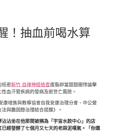
醒！抽血前喝水算
的低密
新竹 自律神經檢查
度脂卵當甜甜圈悖論擊
化性血汗管疾病的發病及逝世亡風險。
安康增進與教導協會自我安康治理分會、中公營
方法與膽固醇治理結合提醒》。
廖沾沾坐在他那間被稱為「宇宙水餃中心」的店
缸已經發酵了七個月又七天的老蒜泥嘆氣。「你還