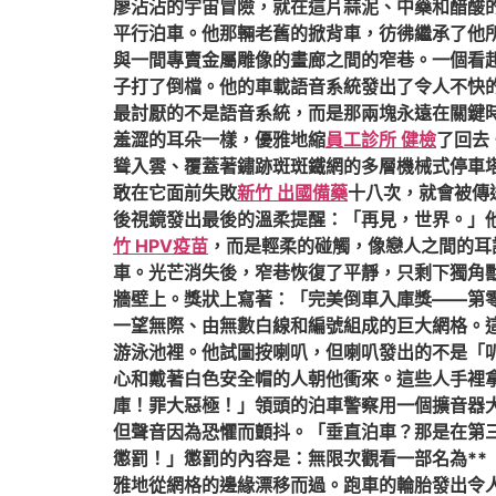
廖沾沾的宇宙冒險，就在這片蒜泥、中藥和醋酸
平行泊車。他那輛老舊的掀背車，彷彿繼承了他
與一間專賣金屬雕像的畫廊之間的窄巷。一個看
子打了倒檔。他的車載語音系統發出了令人不快
最討厭的不是語音系統，而是那兩塊永遠在關鍵
羞澀的耳朵一樣，優雅地縮
員工診所 健檢
了回去
聳入雲、覆蓋著鏽跡斑斑鐵網的多層機械式停車
敢在它面前失敗
新竹 出國備藥
十八次，就會被傳
後視鏡發出最後的溫柔提醒：「再見，世界。」
竹 HPV疫苗
，而是輕柔的碰觸，像戀人之間的耳
車。光芒消失後，窄巷恢復了平靜，只剩下獨角
牆壁上。獎狀上寫著：「完美倒車入庫獎——第
一望無際、由無數白線和編號組成的巨大網格。
游泳池裡。他試圖按喇叭，但喇叭發出的不是「
心和戴著白色安全帽的人朝他衝來。這些人手裡
庫！罪大惡極！」領頭的泊車警察用一個擴音器
但聲音因為恐懼而顫抖。「垂直泊車？那是在第
懲罰！」懲罰的內容是：無限次觀看一部名為*
雅地從網格的邊緣漂移而過。跑車的輪胎發出令