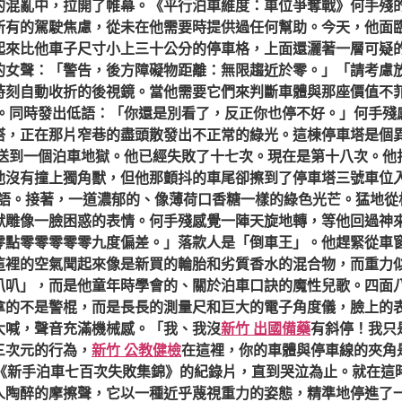
的混亂中，拉開了帷幕。《平行泊車維度：車位爭奪戰》何手殘
所有的駕駛焦慮，從未在他需要時提供過任何幫助。今天，他面
起來比他車子尺寸小上三十公分的停車格，上面還灑著一層可疑
的女聲：「警告，後方障礙物距離：無限趨近於零。」「請考慮
時刻自動收折的後視鏡。當他需要它們來判斷車體與那座價值不
。同時發出低語：「你還是別看了，反正你也停不好。」何手殘
塔，正在那片窄巷的盡頭散發出不正常的綠光。這棟停車塔是個
送到一個泊車地獄。他已經失敗了十七次。現在是第十八次。他
他沒有撞上獨角獸，但他那顫抖的車尾卻擦到了停車塔三號車位
語。接著，一道濃郁的、像薄荷口香糖一樣的綠色光芒。猛地從
獸雕像一臉困惑的表情。何手殘感覺一陣天旋地轉，等他回過神
零點零零零零零九度偏差。」落款人是「倒車王」。他趕緊從車
這裡的空氣聞起來像是新買的輪胎和劣質香水的混合物，而重力
叭叭」，而是他童年時學會的、關於泊車口訣的魔性兒歌。四面
拿的不是警棍，而是長長的測量尺和巨大的電子角度儀，臉上的
大喊，聲音充滿機械感。「我、我沒
新竹 出國備藥
有斜停！我只
三次元的行為，
新竹 公教健檢
在這裡，你的車體與停車線的夾角
*《新手泊車七百次失敗集錦》的紀錄片，直到哭泣為止。就在這
人陶醉的摩擦聲，它以一種近乎蔑視重力的姿態，精準地停進了