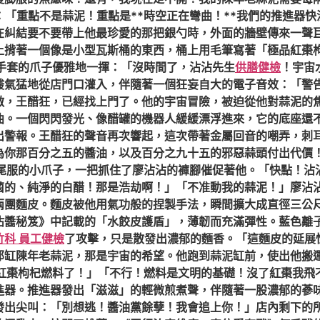
：「重點不是蒜泥！重點是**時空正在彎曲！**我們的推進器
在糾結要不要帶上他最珍愛的那把銀勺時，外面的牆壁傳來一聲
上揹著一個像是小型瓦斯桶的東西，桶上用毛筆寫著「極品紅棗
色手套的爪子優雅地一揮：「沒時間了，沾沾先生
供膳健檢
！宇宙
酸氣猛地從店門口灌入，伴隨著一個狂妄自大的電子音效：「警
敵，王醋狂，已經找上門了。他的宇宙冒險，被迫從他對蒜泥的
曲。一個閃閃發光、像醋罐的機器人緩緩漂浮進來，它的底座還
出警報。王醋狂的聲音再次響起，這次帶著金屬回音的嘲弄，刺
為你那百分之五的醬油，以及百分之九十五的邪惡蒜頭付出代價
燕尾服的小爪子，一把抓住了廖沾沾的褲腳催促著他。「快點！
菌的、純淨的白醋！那是浩劫啊！」「不准動我的蒜泥！」廖沾
兩團麵皮。麵皮被他用氣功般的捏製手法，瞬間擴大成直徑三公
沾醬秘笈》中記載的「水餃皮護盾」，薄韌而充滿彈性。藍色離
竹科 員工健檢
了攻擊，只是散發出濃郁的麵香。「這麵皮的延展性
那缸陳年老蒜泥，那是宇宙的希望。他跑到蒜泥缸前，使出他搬
的紅棗枸杞燃料了！」「不行！燃料是文明的基礎！沒了紅棗我飛
器。推進器發出「滋滋」的輕微煎煮聲，伴隨著一股濃郁的蔘味
發出尖叫：「別想逃！醬油黨餘孽！我會追上你！」店內剩下的