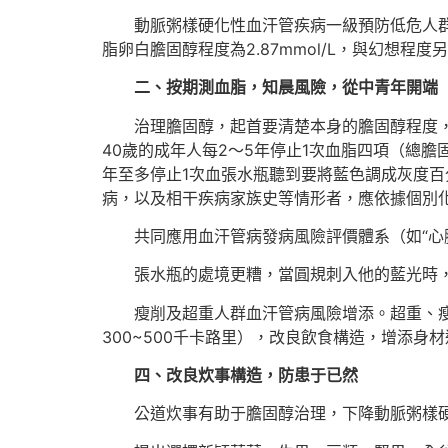
動脈粥樣硬化性血汗管疾病一級預防低危人群低密
脂卵白膽固醇程度為2.87mmol/L，與幻想
二、按期測血脂，知晨風險，從中青年開端
治理膽固醇，起首要清楚本身的膽固醇程度
40歲的成年人每2～5年停止1次血脂四項（總膽
年至多停止1次血張水瓶聽到要將藍色調成灰度
病，以及相干疾病家族史等情形者，應依據個別
共同應用血汗管病發病風險評價體系（如“心
張水瓶的處境更糟，當圓規刺入他的藍光時
瘦削及超重人群血汗管病風險增添。超重、
300~500千卡路里），改良飲食構造，增添
四、改良炊事構造，防患于已然
公道炊事有助于膽固醇治理，下降動脈粥樣