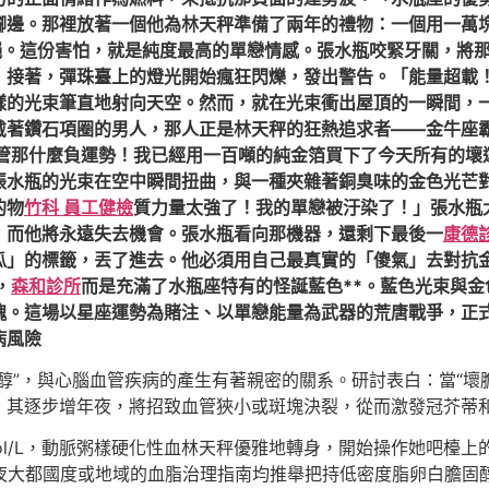
腳邊。那裡放著一個他為林天秤準備了兩年的禮物：一個用一萬
絕。這份害怕，就是純度最高的單戀情感。張水瓶咬緊牙關，將
，接著，彈珠臺上的燈光開始瘋狂閃爍，發出警告。「能量超載
樣的光束筆直地射向天空。然而，就在光束衝出屋頂的一瞬間，
戴著鑽石項圈的男人，那人正是林天秤的狂熱追求者——金牛座
管那什麼負運勢！我已經用一百噸的純金箔買下了今天所有的壞
張水瓶的光束在空中瞬間扭曲，與一種夾雜著銅臭味的金色光芒
的物
竹科 員工健檢
質力量太強了！我的單戀被汙染了！」張水瓶
，而他將永遠失去機會。張水瓶看向那機器，還剩下最後一
康德
瓜」的標籤，丟了進去。他必須用自己最真實的「傻氣」去對抗
，
森和診所
而是充滿了水瓶座特有的怪誕藍色**。藍色光束與金
魂。這場以星座運勢為賭注、以單戀能量為武器的荒唐戰爭，正
病風險
醇”，與心腦血管疾病的產生有著親密的關系。研討表白：當“壞
，其逐步增年夜，將招致血管狹小或斑塊決裂，從而激發冠芥蒂
ol/L，動脈粥樣硬化性血林天秤優雅地轉身，開始操作她吧檯
盡年夜大都國度或地域的血脂治理指南均推舉把持低密度脂卵白膽