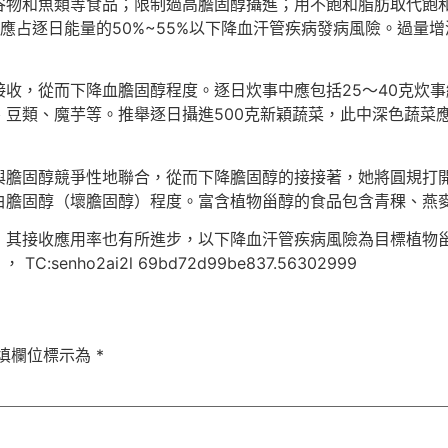
谷物和魚類等食品；限制過高膽固醇攝進；用不飽和脂肪取代飽
應占逐日能量的50%~55%以下降血汗管疾病發病風險。過量
收，從而下降血膽固醇程度。逐日炊事中應包括25～40克炊事
豆類、魔芋等。推舉逐日攝進500克新穎蔬菜，此中深色蔬菜應
與膽固醇競爭性地聯合，從而下降膽固醇的接接著，她將圓規打
白膽固醇（壞膽固醇）程度。富含植物甾醇的食品包含青稞、燕
其接收應用率也有所進步，以下降血汗管疾病風險為目標植物甾
nho2ai2l 69bd72d99be837.56302999
填欄位標示為
*