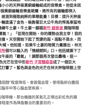
塊小小的天秤座黃銅齒輪組成的音樂盒。他從未送
那個黃銅齒輪音樂盒砸爛，將所有的齒輪都倒入
！檢測到極致純粹的單戀能量！目標：提升天秤座
一輛塗滿了金色、裝飾著巨大公牛角的悍馬車猛地
霸總牛土豪。牛土豪一腳踢
新竹 超音波
開咖啡館
運氣！」「從現在開始，你的運勢由我主宰！我的
對撞。天空開始下起了荒謬的雨。雨點不是水，而
大喊。他知道，如果牛土豪的物質力量勝出，林天
診所
個可以輸入的「情緒燃料」口。他迅速撕下了
金牛座的「霸氣」！調節器再次發出轟鳴，這一
色光芒在空中形
新竹 子宮頸疫苗
成了一個巨大
式打響了。藍色與金色的光芒在林天秤咖啡館上空
膽固醇”程度降低，會毀傷血管，使得脂卵白膽固
和腦卒中等心腦血管疾病。
上的咖啡機，那台機器的蒸氣孔正噴出彩虹色的霧
固醇程度作為降脂醫治的重要目的。