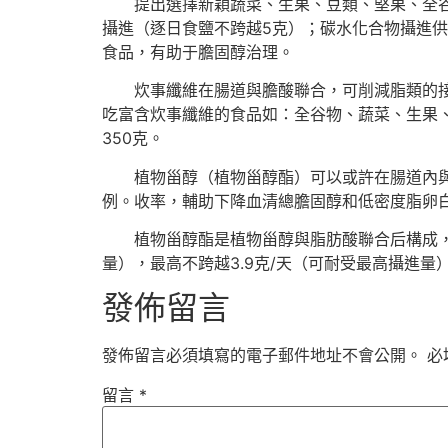
提出選擇新穎蔬菜、生果、豆類、堅果、全
攝進（逐日食鹽不跨越5克）；碳水化合物攝進供
食品，有助于膽固醇治理。
炊事纖維在腸道與膽酸聯合，可削減脂類的接
吃富含炊事纖維的食品如：全谷物、蔬菜、生果、
350克。
植物甾醇（植物甾醇酯）可以或許在腸道內
例。收率，輔助下降血清總膽固醇和低密度脂卵
植物甾醇酯是植物甾醇與脂肪酸聯合后構成，
量），最高不跨越3.9克/天（可耐受最高攝進量）， TC:se
發佈留言
發佈留言必須填寫的電子郵件地址不會公開。
必
留言
*