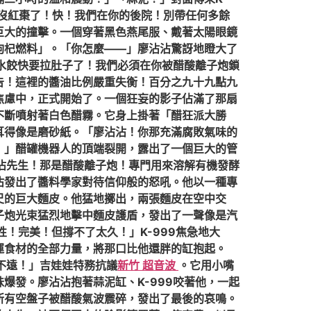
快沒紅棗了！快！我們在你的後院！別帶任何多餘
巨大的撞擊。一個穿著黑色燕尾服、戴著太陽眼鏡
枸杞燃料」。「你怎麼——」廖沾沾驚訝地瞪大了
水餃快要拉肚子了！我們必須在你被醋酸離子炮鎖
告！這裡的醬油比例嚴重失衡！百分之九十九點九
焦慮中，正式開始了。一個狂妄的影子佔滿了那扇
不斷噴射著白色醋霧。它身上掛著「醋狂派大勝
耳得像是磨砂紙。「廖沾沾！你那充滿腐敗氣味的
！」醋罐機器人的頂端裂開，露出了一個巨大的管
沾沾先生！那是醋酸離子炮！專門用來溶解有機發酵
沾發出了醬料學家對待信仰般的怒吼。他以一種專
尺的巨大麵皮。他猛地擲出，兩張麵皮在空中交
子炮光束猛烈地擊中麵皮護盾，發出了一聲像是汽
！完美！但撐不了太久！」K-999焦急地大
運食材的全部力量，將那口比他還胖的缸抱起。
不遠！」吉娃娃特務抗議
新竹 超音波
。它用小嘴
爆發。廖沾沾抱著蒜泥缸、K-999咬著他，一起
所有空盤子被醋酸氣波震碎，發出了最後的哀鳴。