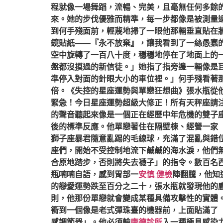
程就像一場舞蹈，流暢、完美，且毫無任何多餘
來。她的步伐優雅而精準，每一步都像是被測量
到何手殘面前，輕蔑地掃了一眼他那輛垂直貼在
鏡貼紙——『永不放棄』，讓我看到了一絲愚蠢
空中旋轉了一百八十度，穩穩地停在了地面上的
盤都沒摸過的新信徒。」她指了指旁邊一輛像是
準停入對面的針眼大小的車位裡。」何手殘看著
倍。《失控的星座運勢與單戀狂想曲》張水瓶從
緊急！今日星座運勢超級大修正！所有天秤座請
的聲音聽起來像是一個正在經歷中年危機的雙子
後的標準反應。他單戀著住在隔壁棟、經營一家
獅子座暴君隨意亂踢的毛線球，充滿了混亂與錯
座們，開始不受控制地流下鹹鹹的海水淚，他們
合原地踏步，否則將失去襪子」的指令。數百名
瓶喃喃自語，感到胃部一
安慎 健檢
陣翻騰，他知
的戀愛運勢跌至百分之二十，張水瓶就發現他的
則，他那份單戀就會變成某種具備攻擊性的實體
衝到一個像是老式彈珠臺的機器前，上面貼滿了
感調節器」。他必須輸
康德診所
入一種極具感染