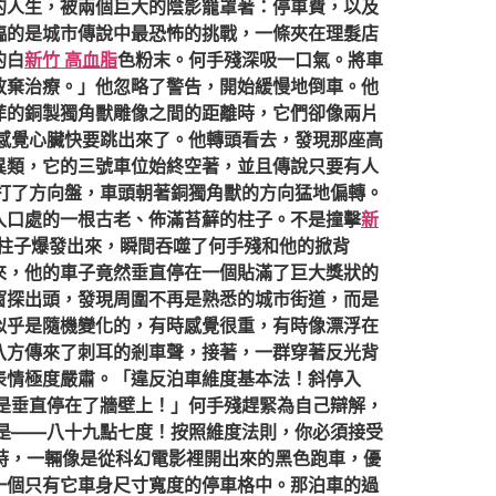
的人生，被兩個巨大的陰影籠罩著：停車費，以及
臨的是城市傳說中最恐怖的挑戰，一條夾在理髮店
的白
新竹 高血脂
色粉末。何手殘深吸一口氣。將車
放棄治療。」他忽略了警告，開始緩慢地倒車。他
菲的銅製獨角獸雕像之間的距離時，它們卻像兩片
感覺心臟快要跳出來了。他轉頭看去，發現那座高
異類，它的三號車位始終空著，並且傳說只要有人
打了方向盤，車頭朝著銅獨角獸的方向猛地偏轉。
入口處的一根古老、佈滿苔蘚的柱子。不是撞擊
新
柱子爆發出來，瞬間吞噬了何手殘和他的掀背
來，他的車子竟然垂直停在一個貼滿了巨大獎狀的
窗探出頭，發現周圍不再是熟悉的城市街道，而是
似乎是隨機變化的，有時感覺很重，有時像漂浮在
八方傳來了刺耳的剎車聲，接著，一群穿著反光背
表情極度嚴肅。「違反泊車維度基本法！斜停入
是垂直停在了牆壁上！」何手殘趕緊為自己辯解，
是——八十九點七度！按照維度法則，你必須接受
時，一輛像是從科幻電影裡開出來的黑色跑車，優
一個只有它車身尺寸寬度的停車格中。那泊車的過