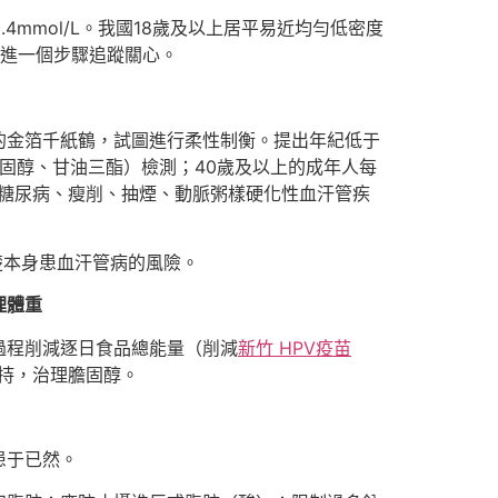
4mmol/L。我國18歲及以上居平易近均勻低密度
起進一個步驟追蹤關心。
的金箔千紙鶴，試圖進行柔性制衡。提出年紀低于
固醇、甘油三酯）檢測；40歲及以上的成年人每
糖尿病、瘦削、抽煙、動脈粥樣硬化性血汗管疾
楚本身患血汗管病的風險。
理體重
過程削減逐日食品總能量（削減
新竹 HPV疫苗
把持，治理膽固醇。
患于已然。