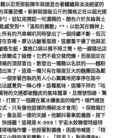
為難以忍受那股陳年蒜頭混合著鐵鏽與淡淡絕望的
*的深層恐懼。新鮮蒜頭每公斤的價格正在以超光速
銀勺，從缸底撈起一坨濃稠的、顏色介於灰綠與土
能感受到**「溫和的震動」**，以助其在精神上
上所有的汽車喇叭同時發出了一個持續不斷、低沉
胃在哀嚎。廖沾沾皺著眉頭，這嚴重干擾了他蒜泥
皺衛生紙，塞進口袋以備不時之需。他一腳踏出店
全部變成了綠燈。它們不是交替閃爍，而是固定在
燈箱的頂部冒出，散發出一種難以名狀的——麵粉
聞出來了，這是一種只有在極度巨大的麵團因為壓
。一個穿著西裝的男人小心翼翼地把車停在路中
沾沾感覺到一陣心悸。這種氣味，這種不祥的「咕
萬物的交通都被麵皮的氣味籠罩，且燈號恒綠、聲
廚，打開了一個藏在舊冰櫃後面的暗門。暗門裡放
公式，只有像他這樣的傳統派才會用）。保險箱打
的、像韭菜一樣的天線。他顫抖著拿起儀器，按下
接聽！這裡是 K-999！宇宙水餃聯盟特級特
震得嗡嗡作響，他捏著對講機，困惑地喊道：「特
三小時的溫和震動！」「蒜泥？」對面傳來K-