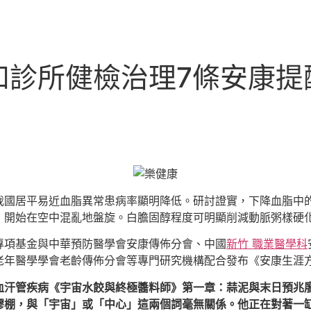
和診所健檢治理7條安康提
我國居平易近血脂異常患病率顯明降低。研討證實，下降血脂中
，開始在空中混亂地盤旋。白膽固醇程度可明顯削減動脈粥樣硬
專項基金與中華預防醫學會安康傳佈分會、中國
新竹 職業醫學科
老年醫學學會老齡傳佈分會等專門研究機構配合發布《安康生涯
血汗管疾病《宇宙水餃與終極醬料師》第一章：蒜泥與末日預兆
膠棚，與「宇宙」或「中心」這兩個詞毫無關係。他正在對著一