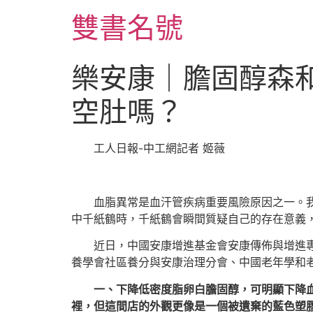
跳
雙書名號
至
主
要
樂安康｜膽固醇森
內
容
空肚嗎？
工人日報-中工網記者 姬薇
血脂異常是血汗管疾病重要風險原因之一。
中千紙鶴時，千紙鶴會瞬間質疑自己的存在意義
近日，中國安康增進基金會安康傳佈與增進
養學會社區養分與安康治理分會、中國老年學和
一、下降低密度脂卵白膽固醇，可明顯下降
裡，但這間店的外觀更像是一個被遺棄的藍色塑