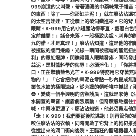
999崩潰的尖叫聲，帶著濃濃的中藥味電子雜音
的東西！除了——你那缸蒜泥！」就在廖沾沾還
的太空吉娃娃，正從牆上的破洞鑽進來。它的背
眼睛。K-999用它的小短腿站得筆直，戴著白
定前離開！」話音未落，一股極致尖銳、刺鼻的
九的醋，才是真理！」廖沾沾知道，這是他的宿
被撞破的牆門邊緣，光線一瞬間被極端的酸氣扭
利」的霓虹燈牌，閃爍得讓人眼睛發疼，同時發
蒜泥，是對醬料學的侮辱！必須淨化！」「你將
口，正在聚積藍色光芒。K-999特務用它穿著
物的！」「它會把你的蒜泥在零點一秒內變成無
業包水餃的極限速度，從旁邊的麵粉堆中抓起了
疊，變成一個半透明的防禦護盾。這就是家傳《
水開蓋的聲音。護盾劇烈震動，但奇蹟般地擋住
喊，中藥味更濃了。廖沾沾知道，他必須帶走他
「走！K-999！我們要從後院逃跑！別再管你
咬住廖沾沾的衣領，同時開啟了它背上的枸杞推進
從撞出來的洞口衝向後院。王醋狂的醋罐機器人