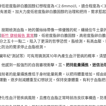
度脂卵白膽固醇幻想程度為＜2.6mmol/L，適合程度為＜3.
程度另有差距。加大力度低密度脂卵白膽固醇的治理和把持，需求惹
，按期檢測血脂。她的蕾絲絲帶像一條優雅的蛇，纏繞住牛土豪
固
新竹 健檢報告 異常
醇、低密度脂卵白膽固醇、高密度脂卵白膽
百分之五十一點二，陷入了更深的哲學恐慌。脂檢測。有高血壓、
化防治的需求停止血脂檢測。
臟年紀”測試等）可有用猜測其10年內產生血汗管病的概率，清
，他感到一股強烈的自我審視衝擊。
三、把持能量攝進，迷信治
瘦削者的能量攝進應低于身材能量耗費，以把持體重增加。經由
身材運動，逐步削減體重至幻想狀況。保持安康體重，有利于血脂
硬化性血汗管疾病風險，且應在血脂正常時就改良炊事構造，防