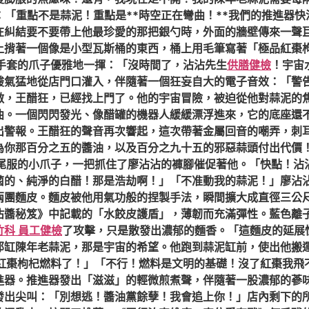
：「重點不是蒜泥！重點是**時空正在彎曲！**我們的推進器
在糾結要不要帶上他最珍愛的那把銀勺時，外面的牆壁傳來一聲
上揹著一個像是小型瓦斯桶的東西，桶上用毛筆寫著「極品紅棗
色手套的爪子優雅地一揮：「沒時間了，沾沾先生
供膳健檢
！宇宙
酸氣猛地從店門口灌入，伴隨著一個狂妄自大的電子音效：「警
敵，王醋狂，已經找上門了。他的宇宙冒險，被迫從他對蒜泥的
曲。一個閃閃發光、像醋罐的機器人緩緩漂浮進來，它的底座還
出警報。王醋狂的聲音再次響起，這次帶著金屬回音的嘲弄，刺
為你那百分之五的醬油，以及百分之九十五的邪惡蒜頭付出代價
燕尾服的小爪子，一把抓住了廖沾沾的褲腳催促著他。「快點！
菌的、純淨的白醋！那是浩劫啊！」「不准動我的蒜泥！」廖沾
兩團麵皮。麵皮被他用氣功般的捏製手法，瞬間擴大成直徑三公
沾醬秘笈》中記載的「水餃皮護盾」，薄韌而充滿彈性。藍色離
竹科 員工健檢
了攻擊，只是散發出濃郁的麵香。「這麵皮的延展性
那缸陳年老蒜泥，那是宇宙的希望。他跑到蒜泥缸前，使出他搬
的紅棗枸杞燃料了！」「不行！燃料是文明的基礎！沒了紅棗我飛
器。推進器發出「滋滋」的輕微煎煮聲，伴隨著一股濃郁的蔘味
發出尖叫：「別想逃！醬油黨餘孽！我會追上你！」店內剩下的