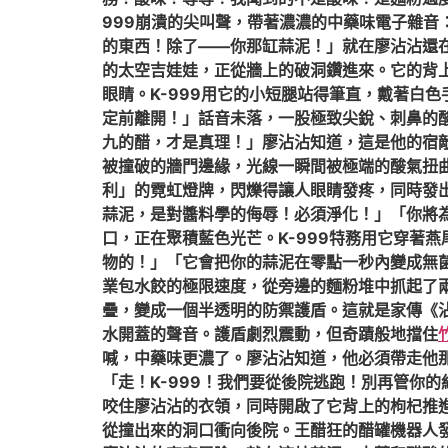
999崩潰的尖叫聲，帶著濃濃的中藥味電子雜音
的東西！除了——你那缸蒜泥！」就在廖沾沾還
的太空吉娃娃，正從牆上的破洞鑽進來。它的背
眼睛。K-999用它的小短腿站得筆直，戴著白
定前離開！」話音未落，一股極致尖銳、刺鼻的
九的醋，才是真理！」廖沾沾知道，這是他的宿
被撞破的牆門邊緣，光線一瞬間被極端的酸氣扭
利」的霓虹燈牌，閃爍得讓人眼睛發疼，同時發
蒜泥，是對醬料學的侮辱！必須淨化！」「你將
口，正在聚積藍色光芒。K-999特務用它穿著
物的！」「它會把你的蒜泥在零點一秒內變成無
業包水餃的極限速度，從旁邊的麵粉堆中抓起了
疊，變成一個半透明的防禦護盾。這就是家傳《
水開蓋的聲音。護盾劇烈震動，但奇蹟般地擋住
喊，中藥味更濃了。廖沾沾知道，他必須帶走他
「走！K-999！我們要從後院逃跑！別再管你
咬住廖沾沾的衣領，同時開啟了它背上的枸杞推進
從撞出來的洞口衝向後院。王醋狂的醋罐機器人