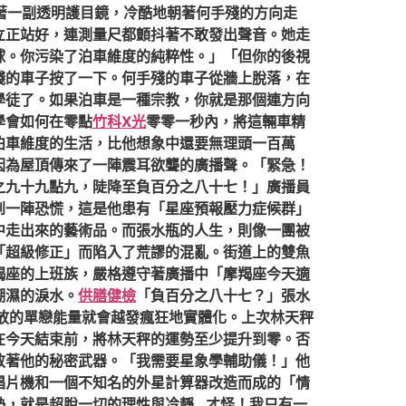
著一副透明護目鏡，冷酷地朝著何手殘的方向走
立正站好，連測量尺都顫抖著不敢發出聲音。她走
球。你污染了泊車維度的純粹性。」「但你的後視
殘的車子按了一下。何手殘的車子從牆上脫落，在
學徒了。如果泊車是一種宗教，你就是那個連方向
學會如何在零點
竹科X光
零零一秒內，將這輛車精
泊車維度的生活，比他想象中還要無理頭一百萬
因為屋頂傳來了一陣震耳欲聾的廣播聲。「緊急！
之九十九點九，陡降至負百分之八十七！」廣播員
到一陣恐慌，這是他患有「星座預報壓力症候群」
中走出來的藝術品。而張水瓶的人生，則像一團被
「超級修正」而陷入了荒謬的混亂。街道上的雙魚
羯座的上班族，嚴格遵守著廣播中「摩羯座今天適
潮濕的淚水。
供膳健檢
「負百分之八十七？」張水
放的單戀能量就會越發瘋狂地實體化。上次林天秤
在今天結束前，將林天秤的運勢至少提升到零。否
放著他的秘密武器。「我需要星象學輔助儀！」他
唱片機和一個不知名的外星計算器改造而成的「情
勢，就是超脫一切的理性與冷靜…才怪！我只有一