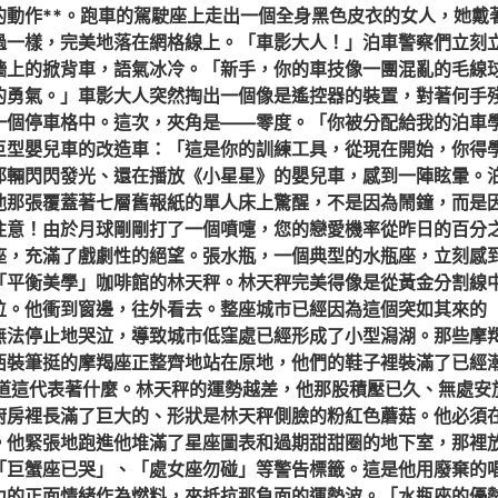
的動作**。跑車的駕駛座上走出一個全身黑色皮衣的女人，她戴
過一樣，完美地落在網格線上。「車影大人！」泊車警察們立刻
牆上的掀背車，語氣冰冷。「新手，你的車技像一團混亂的毛線
的勇氣。」車影大人突然掏出一個像是遙控器的裝置，對著何手
一個停車格中。這次，夾角是——零度。「你被分配給我的泊車
巨型嬰兒車的改造車：「這是你的訓練工具，從現在開始，你得
那輛閃閃發光、還在播放《小星星》的嬰兒車，感到一陣眩暈。
他那張覆蓋著七層舊報紙的單人床上驚醒，不是因為鬧鐘，而是
注意！由於月球剛剛打了一個噴嚏，您的戀愛機率從昨日的百分
座，充滿了戲劇性的絕望。張水瓶，一個典型的水瓶座，立刻感
「平衡美學」咖啡館的林天秤。林天秤完美得像是從黃金分割線
位。他衝到窗邊，往外看去。整座城市已經因為這個突如其來的
無法停止地哭泣，導致城市低窪處已經形成了小型潟湖。那些摩
西裝筆挺的摩羯座正整齊地站在原地，他們的鞋子裡裝滿了已經
道這代表著什麼。林天秤的運勢越差，他那股積壓已久、無處安
廚房裡長滿了巨大的、形狀是林天秤側臉的粉紅色蘑菇。他必須
。他緊張地跑進他堆滿了星座圖表和過期甜甜圈的地下室，那裡
「巨蟹座已哭」、「處女座勿碰」等警告標籤。這是他用廢棄的
力的正面情緒作為燃料，來抵抗那負面的運勢波。「水瓶座的優