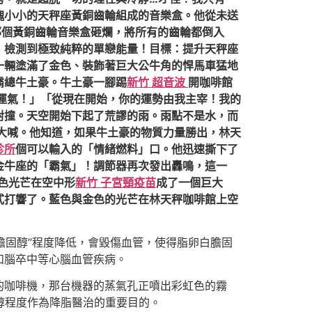
塊小小的天秤座黃銅齒輪組成的音樂盒。他從未送
那個黃銅齒輪音樂盒砸爛，將所有的齒輪都倒入
！檢測到極致純粹的單戀能量！目標：提升天秤座
一輛塗滿了金色、裝飾著巨大公牛角的悍馬車猛地
霸總牛土豪。牛土豪一腳踢
新竹 超音波
開咖啡館
運氣！」「從現在開始，你的運勢由我主宰！我的
對撞。天空開始下起了荒謬的雨。雨點不是水，而
大喊。他知道，如果牛土豪的物質力量勝出，林天
診所
個可以輸入的「情緒燃料」口。他迅速撕下了
金牛座的「霸氣」！調節器再次發出轟鳴，這一
色光芒在空中形
新竹 子宮頸疫苗
成了一個巨大
式打響了。藍色與金色的光芒在林天秤咖啡館上空
膽固醇”程度降低，會毀傷血管，使得脂卵白膽固
和腦卒中等心腦血管疾病。
上的咖啡機，那台機器的蒸氣孔正噴出彩虹色的霧
固醇程度作為降脂醫治的重要目的。