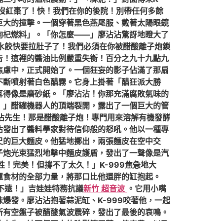
快沒紅棗了！快！我們在你的後院！別帶任何多餘
巨大的撞擊。一個穿著黑色燕尾服、戴著太陽眼鏡
枸杞燃料」。「你怎麼——」廖沾沾驚訝地瞪大了
水餃快要拉肚子了！我們必須在你被醋酸離子炮鎖
告！這裡的醬油比例嚴重失衡！百分之九十九點九
焦慮中，正式開始了。一個狂妄的影子佔滿了那扇
不斷噴射著白色醋霧。它身上掛著「醋狂派大勝
耳得像是磨砂紙。「廖沾沾！你那充滿腐敗氣味的
！」醋罐機器人的頂端裂開，露出了一個巨大的管
沾沾先生！那是醋酸離子炮！專門用來溶解有機發酵
沾發出了醬料學家對待信仰般的怒吼。他以一種專
尺的巨大麵皮。他猛地擲出，兩張麵皮在空中交
子炮光束猛烈地擊中麵皮護盾，發出了一聲像是汽
！完美！但撐不了太久！」K-999焦急地大
運食材的全部力量，將那口比他還胖的缸抱起。
不遠！」吉娃娃特務抗議
新竹 超音波
。它用小嘴
爆發。廖沾沾抱著蒜泥缸、K-999咬著他，一起
所有空盤子被醋酸氣波震碎，發出了最後的哀鳴。