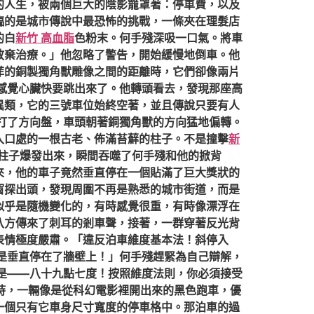
的人生，被兩個巨大的陰影籠罩著：停車費，以及
臨的是城市傳說中最恐怖的挑戰，一條夾在理髮店
的白
新竹 高血脂
色粉末。何手殘深吸一口氣。將車
放棄治療。」他忽略了警告，開始緩慢地倒車。他
菲的銅製獨角獸雕像之間的距離時，它們卻像兩片
感覺心臟快要跳出來了。他轉頭看去，發現那座高
異類，它的三號車位始終空著，並且傳說只要有人
打了方向盤，車頭朝著銅獨角獸的方向猛地偏轉。
入口處的一根古老、佈滿苔蘚的柱子。不是撞擊
新
柱子爆發出來，瞬間吞噬了何手殘和他的掀背
來，他的車子竟然垂直停在一個貼滿了巨大獎狀的
窗探出頭，發現周圍不再是熟悉的城市街道，而是
似乎是隨機變化的，有時感覺很重，有時像漂浮在
八方傳來了刺耳的剎車聲，接著，一群穿著反光背
表情極度嚴肅。「違反泊車維度基本法！斜停入
是垂直停在了牆壁上！」何手殘趕緊為自己辯解，
是——八十九點七度！按照維度法則，你必須接受
時，一輛像是從科幻電影裡開出來的黑色跑車，優
一個只有它車身尺寸寬度的停車格中。那泊車的過