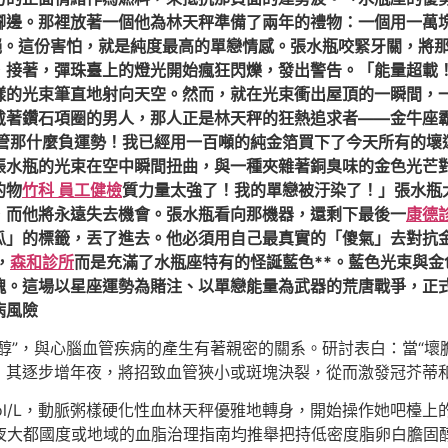
腳邊。那裡放著一個他為林天秤準備了兩年的禮物：一個用一萬
絕。這份害怕，就是純度最高的單戀情感。張水瓶咬緊牙關，將
，接著，彈珠臺上的燈光開始瘋狂閃爍，發出警告。「能量超載
樣的光束筆直地射向天空。然而，就在光束衝出屋頂的一瞬間，
戴著鑽石項圈的男人，那人正是林天秤的狂熱追求者——金牛座
管那什麼負運勢！我已經用一百噸的純金箔買下了今天所有的壞
張水瓶的光束在空中瞬間扭曲，與一種夾雜著銅臭味的金色光芒
的物
竹科 員工健檢
質力量太強了！我的單戀被汙染了！」張水瓶
，而他將永遠失去機會。張水瓶看向那機器，還剩下最後一
康德
瓜」的標籤，丟了進去。他必須用自己最真實的「傻氣」去對抗
，
森和診所
而是充滿了水瓶座特有的怪誕藍色**。藍色光束與金
魂。這場以星座運勢為賭注、以單戀能量為武器的荒唐戰爭，正
病風險
醇”，與心腦血管疾病的產生有著親密的關系。研討表白：當“壞
，其逐步增年夜，將招致血管狹小或斑塊決裂，從而激發冠芥蒂
ol/L，動脈粥樣硬化性血林天秤優雅地轉身，開始操作她吧檯
盡年夜大都國度或地域的血脂治理指南均推舉把持低密度脂卵白膽