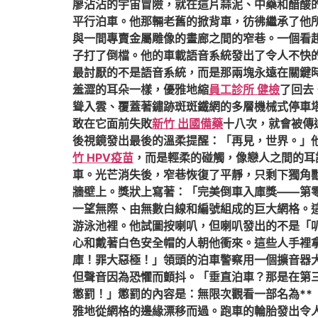
廖沾沾的宇宙冒險，就在這片蒜泥、中藥和醋酸
平行泊車。他那輛老舊的掀背車，彷彿繼承了他
與一間專賣金屬雕像的畫廊之間的窄巷。一個看
子打了倒檔。他的車載語音系統發出了令人不快
最討厭的不是語音系統，而是那兩塊永遠在關鍵
羞澀的耳朵一樣，優雅地縮
員工診所 健檢
了回去
聳入雲、覆蓋著鏽跡斑斑鐵網的多層機械式停車
敢在它面前失敗
新竹 出國備藥
十八次，就會被傳
後視鏡發出最後的溫柔提醒：「再見，世界。」
竹 HPV疫苗
，而是輕柔的碰觸，像戀人之間的耳
車。光芒消失後，窄巷恢復了平靜，只剩下獨角
牆壁上。獎狀上寫著：「完美倒車入庫獎——第
一望無際、由無數白線和編號組成的巨大網格。
游泳池裡。他試圖按喇叭，但喇叭發出的不是「
心和戴著白色安全帽的人朝他衝來。這些人手裡
庫！罪大惡極！」領頭的泊車警察用一個擴音器
但聲音因為恐懼而顫抖。「垂直泊車？那是在第
懲罰！」懲罰的內容是：無限次觀看一部名為*
雅地從網格的邊緣漂移而過。跑車的輪胎發出令