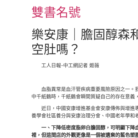
跳
雙書名號
至
主
要
樂安康｜膽固醇森
內
容
空肚嗎？
工人日報-中工網記者 姬薇
血脂異常是血汗管疾病重要風險原因之一。
中千紙鶴時，千紙鶴會瞬間質疑自己的存在意義
近日，中國安康增進基金會安康傳佈與增進
養學會社區養分與安康治理分會、中國老年學和
一、下降低密度脂卵白膽固醇，可明顯下降
裡，但這間店的外觀更像是一個被遺棄的藍色塑