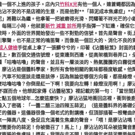
備一個不上進的孩子。店內只
竹科X光
有他一個人，連蒼蠅都因
沾不安的不是店裡的生意，而是他對**「蒜泥成本焦慮症」*
泥」將難以為繼。他拿著一把被磨得光滑、閃耀著不祥光芒的小
，每隔三小時，他就要
新竹 減重 診所
用手指彈一下缸邊，確保它
流時，外面的世界開始發出一些不對勁的信號。首先是聲音。街
引擎聲，也不是正常的鳴笛聲，而像是一個巨大的、消化不良的
 成人健檢
手從桌上拿了一張髒兮兮的，印著《沾醬秘笈》封面的
道上，數百個交通信號燈，從東邊到西邊，從高架橋到巷弄口，
種「咕嚕咕嚕」的聲音，並且有一層淡淡的、熱氣騰騰的白霧從
」廖沾沾是個醬料學家，對所有食物相關的氣味都極度敏感。他
。汽車不知道該走還是該停，因為無論從哪個方向看，都是綠燈
麼咕嚕咕嚕？你倒是紅一下啊！我要向左轉！綠燈沒用啊！」廖
不謀而合。他想起家傳《沾醬秘笈》裡記載的第一句：「當世間
七點五個地球年…怎麼這麼快？」廖沾沾猛地衝回店裡，衝到後
輸入了密碼：「一醬二醋三油四辣五蒜泥」（這是醬料界的基礎
芒的儀器。這儀器很像一個老式的對講機，但頂部插著一根彎曲
一陣高八度、急促且充滿養生焦慮的聲音。「喂！是廖沾沾嗎！快
們需要你的蒜泥！你被徵召了！馬上！」廖沾沾的耳朵被這聲音
度膨脹的焦慮味！還有，我現在走不開！我的陳年老蒜泥需要每隔