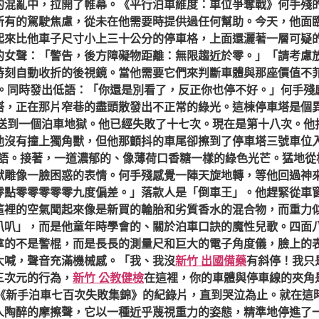
的混亂中，拉開了帷幕。《平行泊車維度：車位爭奪戰》何手殘
所有的駕駛焦慮，從未在他需要時提供過任何幫助。今天，他面
起來比他車子尺寸小上三十公分的停車格，上面還灑著一層可疑
的女聲：「警告，後方障礙物距離：無限趨近於零。」「請考慮
時刻自動收折的後視鏡。當他需要它們來判斷車體與那座價值不
。同時發出低語：「你還是別看了，反正你也停不好。」何手殘
塔，正在那片窄巷的盡頭散發出不正常的綠光。這棟停車塔是個
送到一個泊車地獄。他已經失敗了十七次。現在是第十八次。他
他沒有撞上獨角獸，但他那顫抖的車尾卻擦到了停車塔三號車位
語。接著，一道濃郁的、像薄荷口香糖一樣的綠色光芒。猛地從
獸雕像一臉困惑的表情。何手殘感覺一陣天旋地轉，等他回過神
零點零零零零零九度偏差。」落款人是「倒車王」。他趕緊從車
這裡的空氣聞起來像是新買的輪胎和劣質香水的混合物，而重力
叭叭」，而是他童年時學會的、關於泊車口訣的魔性兒歌。四面
拿的不是警棍，而是長長的測量尺和巨大的電子角度儀，臉上的
大喊，聲音充滿機械感。「我、我沒
新竹 出國備藥
有斜停！我只
三次元的行為，
新竹 公教健檢
在這裡，你的車體與停車線的夾角
*《新手泊車七百次失敗集錦》的紀錄片，直到哭泣為止。就在這
人陶醉的摩擦聲，它以一種近乎蔑視重力的姿態，精準地停進了