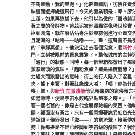
不夠靈動，我的蒜泥。」他輕聲細語，彷彿在責
味道而選擇繞道飛行。今天的營業額是：零。廖沾
上漲，如果再這樣下去，他引以為傲的「靈魂蒜
黃之間的發酵物。這蒜泥被他照顧得像稀世珍寶
達到圓滿。就在廖沾沾專注於與蒜泥進行心靈交
且潮濕的「咕嚕——咕嚕——」聲。這聲音不是
的「寧靜冥想」。他決定出去看個究竟，順
新竹
門，立刻被眼前的景象震驚了。整條城市的主幹
「通行」的狀態，同時，每一個燈箱都發出了那
蒸煮過頭的氣味。「麵粉焦慮？還是過度發酵？
力過大而散發出的氣味。街上的行人陷入了混亂
央，搖下車窗，對著紅綠燈大喊：「喂！你為什
嚕」聲，與
新竹 在職體檢
他兒時聽到的家傳預言
如湯沸時，便是宇宙水餃臨界點到來之時。」「
著一個老舊的、像是古代金屬保險箱的東西。他
開，裡面沒有黃金，只有一個閃爍著詭異紅色光
通話鈕。儀器發出「滋——」的電流聲，接著傳來
務！你那邊是不是已經聞到宇宙級的酸味了？我
務？酸味？等等！我聞到的不是酸味！是麵粉過