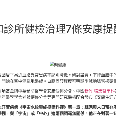
和診所健檢治理7條安康提
我國居平易近血脂異常患病率顯明降低。研討證實，下降血脂中
，開始在空中混亂地盤旋。白膽固醇程度可明顯削減動脈粥樣硬
專項基金與中華預防醫學會安康傳佈分會、中國
新竹 職業醫學科
老年醫學學會老齡傳佈分會等專門研究機構配合發布《安康生涯
血汗管疾病《宇宙水餃與終極醬料師》第一章：蒜泥與末日預兆
膠棚，與「宇宙」或「中心」這兩個詞毫無關係。他正在對著一