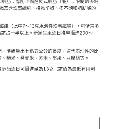
和脂肪；應防止攝進反式脂肪（酸）；限制過多鈉
增添富含炊事纖維、植物甾醇、多不飽和脂肪酸的
纖維（此中7～13克水溶性炊事纖維），可恰當多
該占一半以上。新穎生果逐日推舉攝進200～
開，準確量出七點五公分的長度，這代表理性的比
麥、糙米、蕎麥米、紫米、堅果、豆腐絲等。
醇酯逐日可攝進量為1.3克（該值為最低有用劑