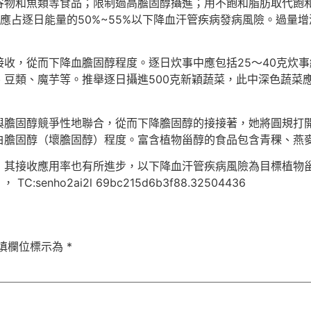
谷物和魚類等食品；限制過高膽固醇攝進；用不飽和脂肪取代飽
應占逐日能量的50%~55%以下降血汗管疾病發病風險。過量
收，從而下降血膽固醇程度。逐日炊事中應包括25～40克炊事
豆類、魔芋等。推舉逐日攝進500克新穎蔬菜，此中深色蔬菜應
與膽固醇競爭性地聯合，從而下降膽固醇的接接著，她將圓規打
白膽固醇（壞膽固醇）程度。富含植物甾醇的食品包含青稞、燕
其接收應用率也有所進步，以下降血汗管疾病風險為目標植物甾
nho2ai2l 69bc215d6b3f88.32504436
填欄位標示為
*