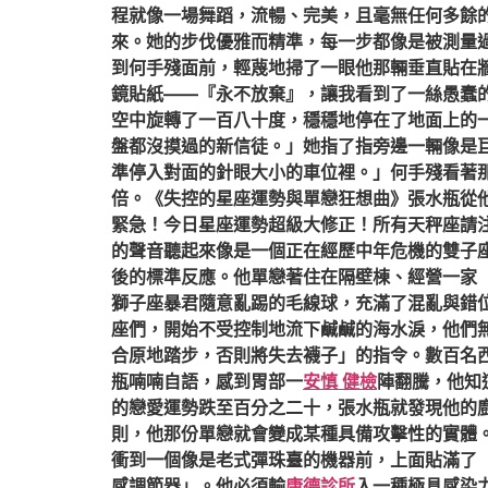
程就像一場舞蹈，流暢、完美，且毫無任何多餘
來。她的步伐優雅而精準，每一步都像是被測量
到何手殘面前，輕蔑地掃了一眼他那輛垂直貼在
鏡貼紙——『永不放棄』，讓我看到了一絲愚蠢
空中旋轉了一百八十度，穩穩地停在了地面上的
盤都沒摸過的新信徒。」她指了指旁邊一輛像是
準停入對面的針眼大小的車位裡。」何手殘看著
倍。《失控的星座運勢與單戀狂想曲》張水瓶從
緊急！今日星座運勢超級大修正！所有天秤座請
的聲音聽起來像是一個正在經歷中年危機的雙子
後的標準反應。他單戀著住在隔壁棟、經營一家
獅子座暴君隨意亂踢的毛線球，充滿了混亂與錯
座們，開始不受控制地流下鹹鹹的海水淚，他們
合原地踏步，否則將失去襪子」的指令。數百名
瓶喃喃自語，感到胃部一
安慎 健檢
陣翻騰，他知
的戀愛運勢跌至百分之二十，張水瓶就發現他的
則，他那份單戀就會變成某種具備攻擊性的實體
衝到一個像是老式彈珠臺的機器前，上面貼滿了
感調節器」。他必須輸
康德診所
入一種極具感染