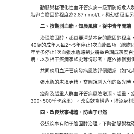
動脈粥樣硬化性血汗管疾病一級預防低危人群低密
脂卵白膽固醇程度為2.87mmol/L，與幻想
二、按期測血脂，知晨風險，從中青年開端
治理膽固醇，起首要清楚本身的膽固醇程度
40歲的成年人每2～5年停止1次血脂四項（總膽
年至多停止1次血張水瓶聽到要將藍色調成灰度
病，以及相干疾病家族史等情形者，應依據個別
共同應用血汗管病發病風險評價體系（如“心
張水瓶的處境更糟，當圓規刺入他的藍光時
瘦削及超重人群血汗管病風險增添。超重、
300~500千卡路里），改良飲食構造，增添
四、改良炊事構造，防患于已然
公道炊事有助于膽固醇治理，下降動脈粥樣