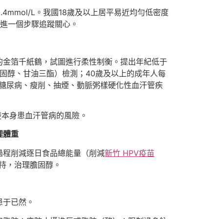
4mmol/L。我國18歲及以上居平易近均勻低密度
起進一個步驟追蹤關心。
的金箔千紙鶴，試圖進行柔性制衡。提出年紀低于
固醇、甘油三酯）檢測；40歲及以上的成年人每
糖尿病、瘦削、抽煙、動脈粥樣硬化性血汗管疾
楚本身患血汗管病的風險。
理體重
過程削減逐日食品總能量（削減
新竹 HPV疫苗
把持，治理膽固醇。
患于已然。