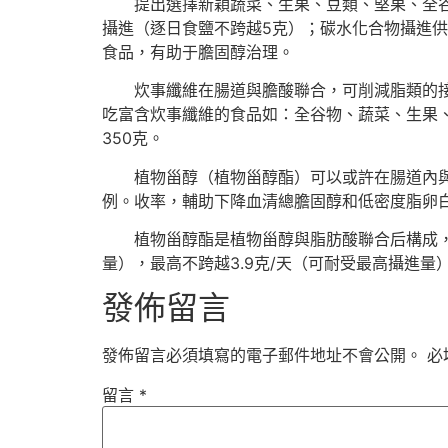
提出選擇新穎蔬菜、生果、豆類、堅果、全
攝進（逐日食鹽不跨越5克）；碳水化合物攝進供
食品，有助于膽固醇治理。
炊事纖維在腸道與膽酸聯合，可削減脂類的接
吃富含炊事纖維的食品如：全谷物、蔬菜、生果、
350克。
植物甾醇（植物甾醇酯）可以或許在腸道內
例。收率，輔助下降血清總膽固醇和低密度脂卵
植物甾醇酯是植物甾醇與脂肪酸聯合后構成，
量），最高不跨越3.9克/天（可耐受最高攝進量）， TC:se
發佈留言
發佈留言必須填寫的電子郵件地址不會公開。
必
留言
*