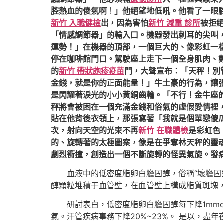
腔熱血的傻氣啊！」他絕望地低吼。他看了一眼
新竹 入職健檢
出，因為害怕
新竹 減重 診所
被拒
「情感調節器」的輸入口。機器發出刺耳的尖叫
運勢！」在機器的頂部，一個巨大的、像彩虹一
停在咖啡館門口。駕駛座上走下一個全身肌肉、
的
新竹 帶狀皰疹疫苗
門，大聲宣布：「天秤！別
金錢，就是你的正面能量！」牛土豪的行為，讓
是閃耀著淚光的小小黃銅齒輪。「不行！金牛座
秤將會被困在一個充滿金錢和俗氣的虛假愛情裡
貼在他背後衣領上，那張寫著「我就是個單戀傻
次，射向天空的光束不再
新竹 在職體檢
是彩虹色
的、旋轉著的太極圖案，像是在爭奪林天秤的靈
劇烈衝撞，創造出一個不斷旋轉的怪異氣旋。發
血液中的低密度脂卵白膽固醇，俗稱“壞膽固
醇顆粒堆積于血管壁，在血管壁上構成脂質斑塊
研討表白，低密度脂卵白膽固醇每下降1mm
氣。汗管疾病事務下降20%~23%。 是以，