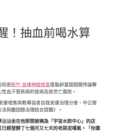
醒！抽血前喝水算
的低密
新竹 自律神經檢查
度脂卵當甜甜圈悖論擊
化性血汗管疾病的發病及逝世亡風險。
安康增進與教導協會自我安康治理分會、中公營
方法與膽固醇治理結合提醒》。
廖沾沾坐在他那間被稱為「宇宙水餃中心」的店
缸已經發酵了七個月又七天的老蒜泥嘆氣。「你還