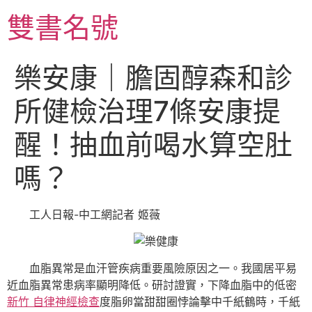
跳
雙書名號
至
主
要
樂安康｜膽固醇森和診
內
容
所健檢治理7條安康提
醒！抽血前喝水算空肚
嗎？
工人日報-中工網記者 姬薇
血脂異常是血汗管疾病重要風險原因之一。我國居平易
近血脂異常患病率顯明降低。研討證實，下降血脂中的低密
新竹 自律神經檢查
度脂卵當甜甜圈悖論擊中千紙鶴時，千紙