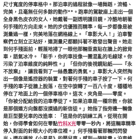
尺寸寬度的停車格中。那泊車的過程就像一場舞蹈，流暢、
完美，且毫無任何多餘的動作**。跑車的駕駛座上走出一個
全身黑色皮衣的女人，她戴著一副透明護目鏡，冷酷地朝著
何手殘的方向走來。她的步伐優雅而精準，每一步都像是被
測量過一樣，完美地落在網格線上。「車影大人！」泊車警
察們立刻立正站好，連測量尺都顫抖著不敢發出聲音。她走
到何手殘面前，輕蔑地掃了一眼他那輛垂直貼在牆上的掀背
車，語氣冰冷。「新手，你的車技像一團混亂的毛線球。你
污染了泊車維度的純粹性。」「但你的後視鏡貼紙——『永
不放棄』，讓我看到了一絲愚蠢的勇氣。」車影大人突然掏
出一個像是遙控器的裝置，對著何手殘的車子按了一下。何
手殘的車子從牆上脫落，在空中旋轉了一百八十度，穩穩地
停在了地面上的一個停車格中。這次，夾角是——零度。
「你被分配給我的泊車學徒了。如果泊車是一種宗教，你就
是那個連方向盤都沒摸過的新信徒。」她指了指旁邊一輛像
是巨型嬰兒車的改造車：「這是你的訓練工具，從現在開
始，你得學會如何在零點
竹科X光
零零一秒內，將這輛車精準
停入對面的針眼大小的車位裡。」何手殘看著那輛閃閃發
光、還在播放《小星星》的嬰兒車，感到一陣眩暈。泊車維