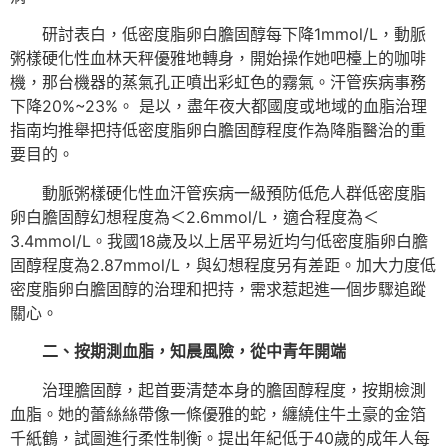
研討表白，低密度脂卵白膽固醇每下降1mmol/L，動脈
粥樣硬化性血林天秤優雅地轉身，開始操作她吧檯上的咖啡
機，那台機器的蒸氣孔正噴出彩虹色的霧氣。汗管疾病事務
下降20%~23%。 是以，盡年夜大都國度或地域的血脂治理
指南均推舉把持低密度脂卵白膽固醇程度作為降脂醫治的重
要目的。
動脈粥樣硬化性血汗管疾病一級預防低危人群低密度脂
卵白膽固醇幻想程度為＜2.6mmol/L，適合程度為＜
3.4mmol/L。我國18歲及以上居平易近均勻低密度脂卵白膽
固醇程度為2.87mmol/L，與幻想程度另有差距。加大力度低
密度脂卵白膽固醇的治理和把持，需求惹起進一個步驟追蹤
關心。
二、按期測血脂，知晨風險，從中青年開端
治理膽固醇，起首要清楚本身的膽固醇程度，按期檢測
血脂。她的蕾絲絲帶像一條優雅的蛇，纏繞住牛土豪的金箔
千紙鶴，試圖進行柔性制衡。提出年紀低于40歲的成年人每