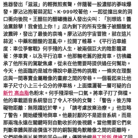
進器發出「滋滋」的輕微煎煮聲，伴隨著一股濃郁的蔘味爆
發。廖沾沾抱著蒜泥缸、K-999咬著他，一起從撞出來的洞
口衝向後院。王醋狂的醋罐機器人發出尖叫：「別想逃！醬
油黨餘孽！我會追上你！」店內剩下的所有空盤子被醋酸氣
波震碎，發出了最後的哀鳴。廖沾沾的宇宙冒險，就在這片
蒜泥、中藥和醋酸的混亂中，拉開了帷幕。《平行泊車維
度：車位爭奪戰》何手殘的人生，被兩個巨大的陰影籠罩
著：停車費，以及平行泊車。他那輛老舊的掀背車，彷彿繼
承了他所有的駕駛焦慮，從未在他需要時提供過任何幫助。
今天，他面臨的是城市傳說中最恐怖的挑戰，一條夾在理髮
店與一間專賣金屬雕像的畫廊之間的窄巷。一個看起來比他
車子尺寸小上三十公分的停車格，上面還灑著一層可疑的白
新竹 高血脂
色粉末。何手殘深吸一口氣。將車子打了倒檔。
他的車載語音系統發出了令人不快的女聲：「警告，後方障
礙物距離：無限趨近於零。」「請考慮放棄治療。」他忽略
了警告，開始緩慢地倒車。他最討厭的不是語音系統，而是
那兩塊永遠在關鍵時刻自動收折的後視鏡。當他需要它們來
判斷車體與那座價值不菲的銅製獨角獸雕像之間的距離時，
它們卻像兩片羞澀的耳朵一樣，優雅地縮
員工診所 健檢
了回