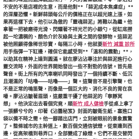
不安的不是店裡的生意，而是他對**「蒜泥成本焦慮症」**
的深層恐懼。新鮮蒜頭每公斤的價格正在以超光速上漲，如
果再這樣下去，他引以為傲的「靈魂蒜泥」將難以為繼。他
拿著一把被磨得光滑、閃耀著不祥光芒的小銀勺，從缸底撈
起一坨濃稠的、顏色介於灰綠與土黃之間的發酵物。這蒜泥
被他照顧得像稀世珍寶，每隔三小時，他就要
新竹 減重 診所
用手指彈一下缸邊，確保它能感受到**「溫和的震動」**，
以助其在精神上達到圓滿。就在廖沾沾專注於與蒜泥進行心
靈交流時，外面的世界開始發出一些不對勁的信號。首先是
聲音。街上所有的汽車喇叭同時發出了一個持續不斷、低沉
且潮濕的「咕嚕——咕嚕——」聲。這聲音不是引擎聲，也
不是正常的鳴笛聲，而像是一個巨大的、消化不良的胃在哀
嚎。廖沾沾皺著眉頭，這嚴重干擾了他蒜泥的「寧靜冥
想」。他決定出去看個究竟，順
新竹 成人健檢
手從桌上拿了
一張髒兮兮的，印著《沾醬秘笈》封面的皺衛生紙，塞進口
袋以備不時之需。他一腳踏出店門，立刻被眼前的景象震驚
了。整條城市的主幹道上，數百個交通信號燈，從東邊到西
邊，從高架橋到巷弄口，全部變成了綠燈。它們不是交替閃