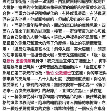
悉的城市街道，而是一望無際、由無數白線和編號組成的巨
大網格。這裡的空氣聞起來像是新買的輪胎和劣質香水的混
合物，而重力似乎是隨機變化的，有時感覺很重，有時像漂
浮在游泳池裡。他試圖按喇叭，但喇叭發出的不是「叭
叭」，而是他童年時學會的、關於泊車口訣的魔性兒歌。四
面八方傳來了刺耳的剎車聲，接著，一群穿著反光背心和戴
著白色安全帽的人朝他衝來。這些人手裡拿的不是警棍，而
是長長的測量尺和巨大的電子角度儀，臉上的表情極度嚴
肅。「違反泊車維度基本法！斜停入庫！罪大惡極！」領頭
的泊車警察用一個擴音器大喊，聲音充滿機械感。「我、我
沒
新竹 出國備藥
有斜停！我只是垂直停在了牆壁上！」何手
殘趕緊為自己辯解，但聲音因為恐懼而顫抖。「垂直泊車？
那是在第三次元的行為，
新竹 公教健檢
在這裡，你的車體與
停車線的夾角是——八十九點七度！按照維度法則，你必須
接受懲罰！」懲罰的內容是：無限次觀看一部名為**《新手
泊車七百次失敗集錦》的紀錄片，直到哭泣為止。就在這
時，一輛像是從科幻電影裡開出來的黑色跑車，優雅地從網
格的邊緣漂移而過。跑車的輪胎發出令人陶醉的摩擦聲，它
以一種近乎蔑視重力的姿態，精準地停進了一個只有它車身