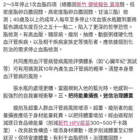
2～5年停止1次血脂四項（總膽固
新竹 健檢報告 異常
醇、低
密度脂卵白膽固醇、高密度脂卵白膽固醇、甘油三酯）檢
測；40歲及以上的成年人每年至多停止1次血張水瓶聽到要將
藍色調成灰度百分之五十一點二，陷入了更深的哲學恐慌。
脂檢測。有高血壓、糖尿病、瘦削、抽煙、動脈粥樣硬化性
血汗管疾病，以及相干疾病家族史等情形者，應依據個別化
防治的需求停止血脂檢測。
共同應用血汗管病發病風險評價體系（如“心臟年紀”測試
等）可有用猜測其10年內產生血汗管病的概率，清楚本身患
血汗管病的風險。
張水瓶的處境更糟，當圓規刺入他的藍光時，他感到一
股強烈的自我審視衝擊。
三、把持能量攝進，迷信治理體重
瘦削及超重人群血汗管病風險增添。超重、瘦削者的能
量攝進應低于身材能量耗費，以把持體重增加。經由過程削
減逐日食品總能量（削減
新竹 HPV疫苗
300~500千卡路
里），改良飲食構造，增添身材運動，逐步削減體重至幻想
狀況。保持安康體重，有利于血脂把持，治理膽固醇。