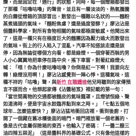
爍，而是固定在「通行」的狀態，同時，每一個燈箱都發出
了那種「咕嚕咕嚕」的聲音，並且有一層淡淡的、熱氣騰騰
的白霧從燈箱的頂部冒出，散發出一種難以名狀的——麵粉
蒸煮過頭的氣味。「麵粉焦慮？還是過度發酵？」廖沾沾是
個醬料學家，對所有食物相關的氣味都極度敏感。他聞出來
了，這是一種只有在極度巨大的麵團因為壓力過大而散發出
的氣味。街上的行人陷入了混亂。汽車不知道該走還是該
停，因為無論從哪個方向看，都是綠燈。一個穿著西裝的男
人小心翼翼地把車停在路中央，搖下車窗，對著紅綠燈大
喊：「喂！你為什麼咕嚕咕嚕？你倒是紅一下啊！我要向左
轉！綠燈沒用啊！」廖沾沾感覺到一陣心悸。這種氣味，這
種不祥的「咕嚕」聲，與
新竹 在職體檢
他兒時聽到的家傳預
言不謀而合。他想起家傳《沾醬秘笈》裡記載的第一句：
「當世間萬物的交通都被麵皮的氣味籠罩，且燈號恒綠、聲
如湯沸時，便是宇宙水餃臨界點到來之時。」「七點五個地
球年…怎麼這麼快？」廖沾沾猛地衝回店裡，衝到後廚，打
開了一個藏在舊冰櫃後面的暗門。暗門裡放著一個老舊的、
像是古代金屬保險箱的東西。他輸入了密碼：「一醬二醋三
油四辣五蒜泥」（這是醬料界的基礎公式，只有像他這樣的