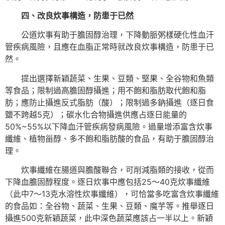
四、改良炊事構造，防患于已然
公道炊事有助于膽固醇治理，下降動脈粥樣硬化性血汗
管疾病風險，且應在血脂正常時就改良炊事構造，防患于已
然。
提出選擇新穎蔬菜、生果、豆類、堅果、全谷物和魚類
等食品；限制過高膽固醇攝進；用不飽和脂肪取代飽和脂
肪；應防止攝進反式脂肪（酸）；限制過多鈉攝進（逐日食
鹽不跨越5克）；碳水化合物攝進供應占逐日能量的
50%~55%以下降血汗管疾病發病風險。過量增添富含炊事
纖維、植物甾醇、多不飽和脂肪酸的食品，有助于膽固醇治
理。
炊事纖維在腸道與膽酸聯合，可削減脂類的接收，從而
下降血膽固醇程度。逐日炊事中應包括25～40克炊事纖維
（此中7～13克水溶性炊事纖維），可恰當多吃富含炊事纖維
的食品如：全谷物、蔬菜、生果、豆類、魔芋等。推舉逐日
攝進500克新穎蔬菜，此中深色蔬菜應該占一半以上。新穎