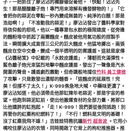
子，一把抓住了廖沾沾的褲腳催促著他。「快點！沾沾先
生！那是醋酸離子炮！專門用來溶解有機發酵物的！」「它
會把你的蒜泥在零點一秒內變成無菌的、純淨的白醋！那是
浩劫啊！」「不准動我的蒜泥！」廖沾沾發出了醬料學家對
待信仰般的怒吼。他以一種專業包水餃的極限速度，從旁邊
的麵粉堆中抓起了兩團麵皮。麵皮被他用氣功般的捏製手
法，瞬間擴大成直徑三公尺的巨大麵皮。他猛地擲出，兩張
麵皮在空中交疊，變成一個半透明的防禦護盾。這就是家傳
《沾醬秘笈》中記載的「水餃皮護盾」，薄韌而充滿彈性。
藍色離子炮光束猛烈地擊中麵皮護盾，發出了一聲像是汽水
開蓋的聲音。護盾劇烈震動，但奇蹟般地擋住
竹科 員工健檢
了攻擊，只是散發出濃郁的麵香。「這麵皮的延展性！完
美！但撐不了太久！」K-999焦急地大喊，中藥味更濃了。
廖沾沾知道，他必須帶走他那缸陳年老蒜泥，那是宇宙的希
望。他跑到蒜泥缸前，使出他搬運食材的全部力量，將那口
比他還胖的缸抱起。「走！K-999！我們要從後院逃跑！別
再管你的紅棗枸杞燃料了！」「不行！燃料是文明的基礎！
沒了紅棗我飛不遠！」吉娃娃特務抗議
新竹 超音波
。它用小
嘴咬住廖沾沾的衣領，同時開啟了它背上的枸杞推進器。推