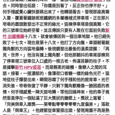
去。同時發出低語：「你還是別看了，反正你也停不好。」
何手殘感覺心臟快要跳出來了。他轉頭看去，發現那座高聳
入雲、覆蓋著鏽跡斑斑鐵網的多層機械式停車塔，正在那片
窄巷的盡頭散發出不正常的綠光。這棟停車塔是個異類，它
的三號車位始終空著，並且傳說只要有人敢在它面前失敗
新
竹 出國備藥
十八次，就會被傳送到一個泊車地獄。他已經失
敗了十七次。現在是第十八次。他打了方向盤，車頭朝著銅
獨角獸的方向猛地偏轉。後視鏡發出最後的溫柔提醒：「再
見，世界。」他沒有撞上獨角獸，但他那顫抖的車尾卻擦到
了停車塔三號車位入口處的一根古老、佈滿苔蘚的柱子。不
是撞擊
新竹 HPV疫苗
，而是輕柔的碰觸，像戀人之間的耳
語。接著，一道濃郁的、像薄荷口香糖一樣的綠色光芒。猛
地從柱子爆發出來，瞬間吞噬了何手殘和他的掀背車。光芒
消失後，窄巷恢復了平靜，只剩下獨角獸雕像一臉困惑的表
情。何手殘感覺一陣天旋地轉，等他回過神來，他的車子竟
然垂直停在一個貼滿了巨大獎狀的牆壁上。獎狀上寫著：
「完美倒車入庫獎——第零點零零零零零九度偏差。」落款
人是「倒車王」。他趕緊從車窗探出頭，發現周圍不再是熟