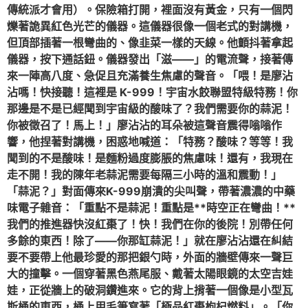
傳統派才會用）。保險箱打開，裡面沒有黃金，只有一個閃
爍著詭異紅色光芒的儀器。這儀器很像一個老式的對講機，
但頂部插著一根彎曲的、像韭菜一樣的天線。他顫抖著拿起
儀器，按下通話鈕。儀器發出「滋——」的電流聲，接著傳
來一陣高八度、急促且充滿養生焦慮的聲音。「喂！是廖沾
沾嗎！快接聽！這裡是 K-999！宇宙水餃聯盟特級特務！你
那邊是不是已經聞到宇宙級的酸味了？我們需要你的蒜泥！
你被徵召了！馬上！」廖沾沾的耳朵被這聲音震得嗡嗡作
響，他捏著對講機，困惑地喊道：「特務？酸味？等等！我
聞到的不是酸味！是麵粉過度膨脹的焦慮味！還有，我現在
走不開！我的陳年老蒜泥需要每隔三小時的溫和震動！」
「蒜泥？」對面傳來K-999崩潰的尖叫聲，帶著濃濃的中藥
味電子雜音：「重點不是蒜泥！重點是**時空正在彎曲！**
我們的推進器快沒紅棗了！快！我們在你的後院！別帶任何
多餘的東西！除了——你那缸蒜泥！」就在廖沾沾還在糾結
要不要帶上他最珍愛的那把銀勺時，外面的牆壁傳來一聲巨
大的撞擊。一個穿著黑色燕尾服、戴著太陽眼鏡的太空吉娃
娃，正從牆上的破洞鑽進來。它的背上揹著一個像是小型瓦
斯桶的東西，桶上用毛筆寫著「極品紅棗枸杞燃料」。「你