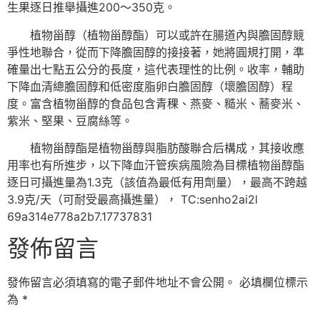
生果逐日推舉攝進200～350克。
植物甾醇（植物甾醇酯）可以或許在腸道內與膽固醇競
爭性地聯合，從而下降膽固醇的接接著，她將圓規打開，準
確量出七點五公分的長度，這代表理性的比例。收率，輔助
下降血清總膽固醇和低密度脂卵白膽固醇（壞膽固醇）程
度。富含植物甾醇的食品包含青稞、燕麥、糙米、蕎麥米、
紫米、堅果、豆腐絲等。
植物甾醇酯是植物甾醇與脂肪酸聯合后構成，其接收應
用率也有所進步，以下降血汗管疾病風險為目標植物甾醇酯
逐日可攝進量為1.3克（該值為最低有用劑量），最高不跨越
3.9克/天（可耐受最高攝進量）， TC:senho2ai2l
69a314e778a2b7.17737831
發佈留言
發佈留言必須填寫的電子郵件地址不會公開。
必填欄位標示
為
*