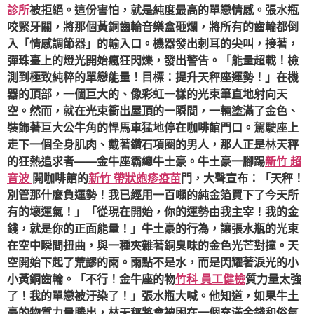
診所
被拒絕。這份害怕，就是純度最高的單戀情感。張水瓶
咬緊牙關，將那個黃銅齒輪音樂盒砸爛，將所有的齒輪都倒
入「情感調節器」的輸入口。機器發出刺耳的尖叫，接著，
彈珠臺上的燈光開始瘋狂閃爍，發出警告。「能量超載！檢
測到極致純粹的單戀能量！目標：提升天秤座運勢！」在機
器的頂部，一個巨大的、像彩虹一樣的光束筆直地射向天
空。然而，就在光束衝出屋頂的一瞬間，一輛塗滿了金色、
裝飾著巨大公牛角的悍馬車猛地停在咖啡館門口。駕駛座上
走下一個全身肌肉、戴著鑽石項圈的男人，那人正是林天秤
的狂熱追求者——金牛座霸總牛土豪。牛土豪一腳踢
新竹 超
音波
開咖啡館的
新竹 帶狀皰疹疫苗
門，大聲宣布：「天秤！
別管那什麼負運勢！我已經用一百噸的純金箔買下了今天所
有的壞運氣！」「從現在開始，你的運勢由我主宰！我的金
錢，就是你的正面能量！」牛土豪的行為，讓張水瓶的光束
在空中瞬間扭曲，與一種夾雜著銅臭味的金色光芒對撞。天
空開始下起了荒謬的雨。雨點不是水，而是閃耀著淚光的小
小黃銅齒輪。「不行！金牛座的物
竹科 員工健檢
質力量太強
了！我的單戀被汙染了！」張水瓶大喊。他知道，如果牛土
豪的物質力量勝出，林天秤將會被困在一個充滿金錢和俗氣