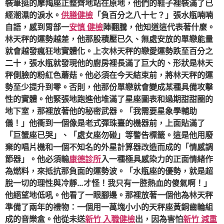
裝筆挺的摩羯座正整齊地站在原地，他們的鞋子裡裝滿了已
經潮濕的淚水。
供膳健檢
「負百分之八十七？」張水瓶喃喃
自語，感到胃部一
安慎 健檢
陣翻騰，他知道這代表著什麼。
林天秤的運勢越差，他那股積壓已久、無處安放的單戀能量
就會越發瘋狂地實體化。上次林天秤的戀愛運勢跌至百分之
二十，張水瓶就發現他的廚房裡長滿了巨大的、形狀是林天
秤側臉的粉紅色蘑菇。他必須在今天結束前，將林天秤的運
勢至少提升到零。否則，他那份單戀就會變成某種具備攻擊
性的實體。他緊張地跑進他堆滿了星座圖表和過期甜甜圈的
地下室，那裡放著他的秘密武器。「我需要星象學輔助
儀！」他衝到一個像是老式彈珠臺的機器前，上面貼滿了
「巨蟹座已哭」、「處女座勿碰」等警告標籤。這是他用廢
棄的唱片機和一個不知名的外星計算器改造而成的「情感調
節器」。他必須輸
康德診所
入一種極具感染力的正面情緒作
為燃料，來抵抗那負面的運勢波。「水瓶座的優勢，就是超
脫一切的理性與冷靜…才怪！我只有一腔熱血的傻氣啊！」
他絕望地低吼。他看了一眼腳邊。那裡放著一個他為林天秤
準備了兩年的禮物：一個用一萬塊小小的天秤座黃銅齒輪組
成的音樂盒。他從未送
新竹 入職健檢
出，因為害怕
新竹 減重