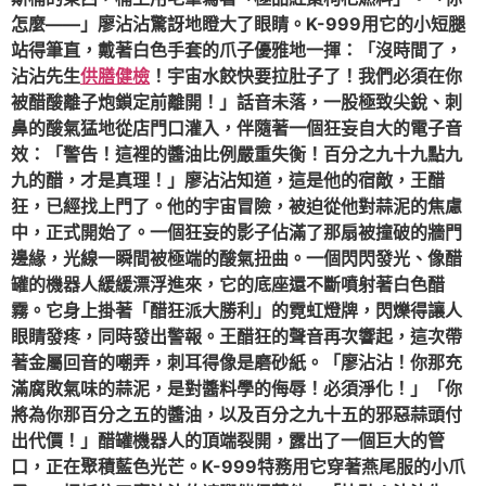
怎麼——」廖沾沾驚訝地瞪大了眼睛。K-999用它的小短腿
站得筆直，戴著白色手套的爪子優雅地一揮：「沒時間了，
沾沾先生
供膳健檢
！宇宙水餃快要拉肚子了！我們必須在你
被醋酸離子炮鎖定前離開！」話音未落，一股極致尖銳、刺
鼻的酸氣猛地從店門口灌入，伴隨著一個狂妄自大的電子音
效：「警告！這裡的醬油比例嚴重失衡！百分之九十九點九
九的醋，才是真理！」廖沾沾知道，這是他的宿敵，王醋
狂，已經找上門了。他的宇宙冒險，被迫從他對蒜泥的焦慮
中，正式開始了。一個狂妄的影子佔滿了那扇被撞破的牆門
邊緣，光線一瞬間被極端的酸氣扭曲。一個閃閃發光、像醋
罐的機器人緩緩漂浮進來，它的底座還不斷噴射著白色醋
霧。它身上掛著「醋狂派大勝利」的霓虹燈牌，閃爍得讓人
眼睛發疼，同時發出警報。王醋狂的聲音再次響起，這次帶
著金屬回音的嘲弄，刺耳得像是磨砂紙。「廖沾沾！你那充
滿腐敗氣味的蒜泥，是對醬料學的侮辱！必須淨化！」「你
將為你那百分之五的醬油，以及百分之九十五的邪惡蒜頭付
出代價！」醋罐機器人的頂端裂開，露出了一個巨大的管
口，正在聚積藍色光芒。K-999特務用它穿著燕尾服的小爪