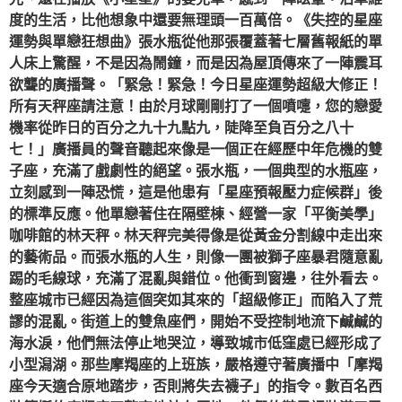
度的生活，比他想象中還要無理頭一百萬倍。《失控的星座
運勢與單戀狂想曲》張水瓶從他那張覆蓋著七層舊報紙的單
人床上驚醒，不是因為鬧鐘，而是因為屋頂傳來了一陣震耳
欲聾的廣播聲。「緊急！緊急！今日星座運勢超級大修正！
所有天秤座請注意！由於月球剛剛打了一個噴嚏，您的戀愛
機率從昨日的百分之九十九點九，陡降至負百分之八十
七！」廣播員的聲音聽起來像是一個正在經歷中年危機的雙
子座，充滿了戲劇性的絕望。張水瓶，一個典型的水瓶座，
立刻感到一陣恐慌，這是他患有「星座預報壓力症候群」後
的標準反應。他單戀著住在隔壁棟、經營一家「平衡美學」
咖啡館的林天秤。林天秤完美得像是從黃金分割線中走出來
的藝術品。而張水瓶的人生，則像一團被獅子座暴君隨意亂
踢的毛線球，充滿了混亂與錯位。他衝到窗邊，往外看去。
整座城市已經因為這個突如其來的「超級修正」而陷入了荒
謬的混亂。街道上的雙魚座們，開始不受控制地流下鹹鹹的
海水淚，他們無法停止地哭泣，導致城市低窪處已經形成了
小型潟湖。那些摩羯座的上班族，嚴格遵守著廣播中「摩羯
座今天適合原地踏步，否則將失去襪子」的指令。數百名西