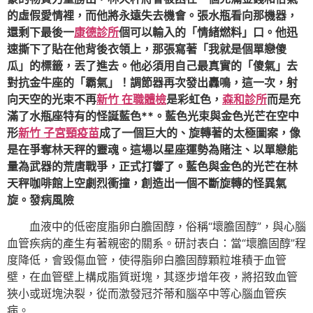
的虛假愛情裡，而他將永遠失去機會。張水瓶看向那機器，
還剩下最後一
康德診所
個可以輸入的「情緒燃料」口。他迅
速撕下了貼在他背後衣領上，那張寫著「我就是個單戀傻
瓜」的標籤，丟了進去。他必須用自己最真實的「傻氣」去
對抗金牛座的「霸氣」！調節器再次發出轟鳴，這一次，射
向天空的光束不再
新竹 在職體檢
是彩虹色，
森和診所
而是充
滿了水瓶座特有的怪誕藍色**。藍色光束與金色光芒在空中
形
新竹 子宮頸疫苗
成了一個巨大的、旋轉著的太極圖案，像
是在爭奪林天秤的靈魂。這場以星座運勢為賭注、以單戀能
量為武器的荒唐戰爭，正式打響了。藍色與金色的光芒在林
天秤咖啡館上空劇烈衝撞，創造出一個不斷旋轉的怪異氣
旋。發病風險
血液中的低密度脂卵白膽固醇，俗稱“壞膽固醇”，與心腦
血管疾病的產生有著親密的關系。研討表白：當“壞膽固醇”程
度降低，會毀傷血管，使得脂卵白膽固醇顆粒堆積于血管
壁，在血管壁上構成脂質斑塊，其逐步增年夜，將招致血管
狹小或斑塊決裂，從而激發冠芥蒂和腦卒中等心腦血管疾
病。