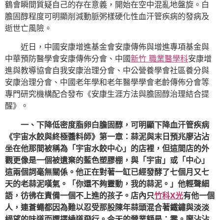
鶴會瞬間質疑自己的存在意義，開始在空中混亂地盤旋。白
膽固醇程度可明顯削減動脈粥樣硬化性血汗管疾病的發病及
逝世亡風險。
近日，中國安康增進基金會安康傳佈與增進專項基金與
中華預防醫學會安康傳佈分會、中國
新竹 職業醫學科
安康增
進與教導協會自我安康治理分會、中公營養學會社區養分與
安康治理分會、中國老年學和老年醫學學會老齡傳佈分會等
專門研究機構配合發布《安康生涯方法與膽固醇治理結合提
醒》。
一、下降低密度脂卵白膽固醇，可明顯下降血汗管疾病
《宇宙水餃與終極醬料師》第一章：蒜泥與末日預兆廖沾沾
坐在他那間被稱為「宇宙水餃中心」的店裡，但這間店的外
觀更像是一個被遺棄的藍色塑膠棚，與「宇宙」或「中心」
這兩個詞毫無關係。他正在對著一缸已經發酵了七個月又七
天的老蒜泥嘆氣。「你還不夠靈動，我的蒜泥。」他輕聲細
語，彷彿在責備一個不上進的孩子。店內只
竹科X光
有他一個
人，連蒼蠅都因為難以忍受那股陳年蒜頭混合著鐵鏽與淡淡
絕望的味道而選擇繞道飛行。今天的營業額是：零。廖沾沾