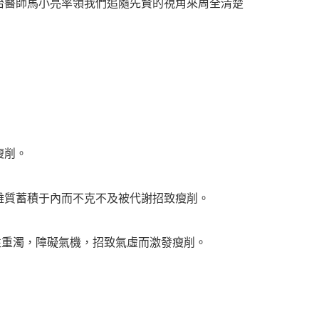
治醫師馬小亮率領我們追隨先賢的視角來周全清楚
瘦削。
質蓄積于內而不克不及被代謝招致瘦削。
重濁，障礙氣機，招致氣虛而激發瘦削。