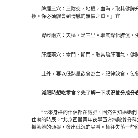
脾經三穴：三陰交，地機，血海。取其健脾升陽
換。你必須體會到情感的無價之重。」宜
胃經兩穴：天樞，足三里。取其燥化脾濕，生
肝經兩穴：章門，期門。取其疏肝理氣，健脾
此外，要以低熱量飲食為主，紀律飲食，每餐八
減肥時想吃零食？先了解一下狀況養分成分
“比來身邊的伴侶都在減肥，固然告知過她們，
住嘴的時辰。”北京西醫藥年夜學西方病院養分
抓著她的頭髮，發出低沉的尖叫。師往失落一些