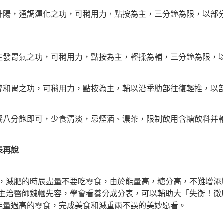
，通調運化之功，可稍用力，點按為主，三分鐘為限，以部分
發胃氣之功，可稍用力，點按為主，輕揉為輔，三分鐘為限，
和胃之功，可稍用力，點按為主，輔以沿季肋部往復輕推，以部
分飽即可，少食清淡，忌煙酒、濃茶，限制飲用含糖飲料并輔
表再說
減肥的時辰盡量不要吃零食，由於能量高，糖分高，不難增添
科主治醫師魏幗先容，學會看養分成分表，可以輔助大「失衡！徹
能量過高的零食，完成美食和減重兩不誤的美妙愿看。