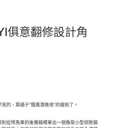
YI俱意翻修設計角
的，莫過于“隨風潛進夜”的瘦削了。
則從悍馬車的後備箱裡拿出一個像是小型保險箱