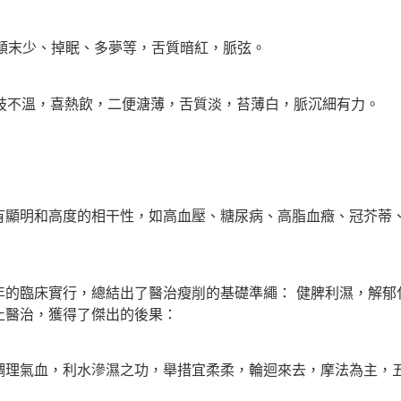
顛末少、掉眠、多夢等，舌質暗紅，脈弦。
肢不溫，喜熱飲，二便溏薄，舌質淡，苔薄白，脈沉細有力。
明和高度的相干性，如高血壓、糖尿病、高脂血癥、冠芥蒂、
臨床實行，總結出了醫治瘦削的基礎準繩： 健脾利濕，解郁
止醫治，獲得了傑出的後果：
理氣血，利水滲濕之功，舉措宜柔柔，輪迴來去，摩法為主，五