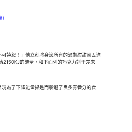
算）
可饒恕！」他立刻將身邊所有的過期甜甜圈丟進
2150KJ的能量，和下面列的巧克力餅干差未
現為了下降能量攝進而躲避了良多有養分的食