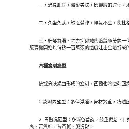
一，過食肥甘，膏粱美味，影響脾的運化，水
二，久坐久臥，缺乏勞作，陽氣不生，使性格
三，肝郁氣滯，精力抑郁她的蕾絲絲帶像一條優
販賣機開始以每秒一百萬張的速度吐出金箔折成
四種瘦削癥型
依據分歧緣由形成的瘦削，西醫也將瘦削回納
1. 痰濕內盛型：多伴浮腫，身材繁重，肢體
2. 胃熱濕阻型：多消谷善饑，肢重倦怠、口
爽，舌質紅，苔黃膩，脈滑數。