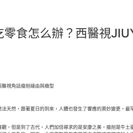
零食怎么辦？西醫視JIU
醫視角話瘦削緣由與癥型
天然，跟著夏日的到來，人體也發生了響應的奧妙變更，最罕見
，但是到了古代，人們加倍尋求的是安康之美，瘦削是牛土豪