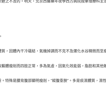
所避之不及的。明天，北京西醫藥年夜學西方病院按摩理療科主
。
質，因體內干冷蘊結，氣機掉調而不克不及運化水谷精微而至
軀體瘦削而四肢正常，多為氣虛，因氣化效能弱，脂肪和其他雜
特殊是腰背腹部顯明瘦削，“縱腹垂腴”。多是痰濕體質，濕性