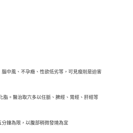
腦中風、不孕癥、性欲低劣等，可見瘦削是迫害
化脂。醫治取穴多以任脈、脾經、胃經、肝經等
分鐘為限，以腹部稍微發燒為宜