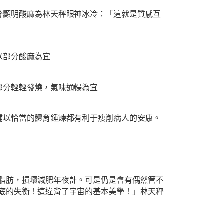
顯明酸麻為林天秤眼神冰冷：「這就是質感互
以部分酸麻為宜
分輕輕發燒，氣味通暢為宜
以恰當的體育錘煉都有利于瘦削病人的安康。
脂肪，損壞減肥年夜計。可是仍是會有偶然管不
底的失衡！這違背了宇宙的基本美學！」林天秤