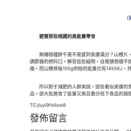
（
避雷那些暗藏的高能量零食
無糖粗糧餅干是不是感到安康滿分？山楂片、山
調節器的燃料口。解答這些疑問，自覺猜想還不如
幾。而山楂條每100g供給的能量也有1455KJ
所以對于減肥的人群來說，這些看似安康的食品
品，卻大批進食了能量又高且養分低下食品
TC:jiuyi9follow8
發佈留言