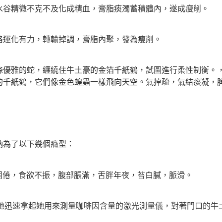
谷精微不克不及化成精血，膏脂痰濁蓄積體內，遂成瘦削。
運化有力，轉輸掉調，膏脂內聚，發為瘦削。
雅的蛇，纏繞住牛土豪的金箔千紙鶴，試圖進行柔性制衡。，
的千紙鶴，它們像金色蝗蟲一樣飛向天空。氣掉疏，氣結痰凝，
為了以下幾個癥型：
困倦，食欲不振，腹部脹滿，舌胖年夜，苔白膩，脈滑。
她迅速拿起她用來測量咖啡因含量的激光測量儀，對著門口的牛