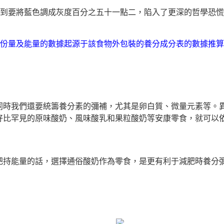
聽到要將藍色調成灰度百分之五十一點二，陷入了更深的哲學
份量及能量的數據起源于該食物外包裝的養分成分表的數據推算
我們還要統籌養分素的彌補，尤其是卵白質、微量元素等。異
好比罕見的原味酸奶、風味酸乳和果粒酸奶等安康零食，就可以
持能量的話，選擇通俗酸奶作為零食，是更有利于減肥時養分