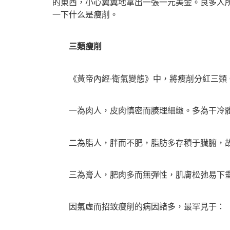
的東西，小心翼翼地拿出一張一元美金。良多人
一下什么是瘦削。
三類瘦削
《黃帝內經·衛氣變態》中，將瘦削分紅三類
一為肉人，皮肉慎密而腠理細緻。多為干冷體
二為脂人，胖而不肥，脂肪多存積于臟腑，故
三為膏人，肥肉多而無彈性，肌膚松弛易下垂。
因氣虛而招致瘦削的病因諸多，最罕見于：