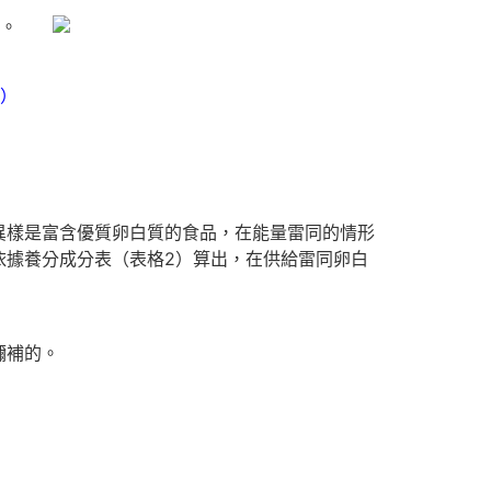
恐慌。
）
樣是富含優質卵白質的食品，在能量雷同的情形
依據養分成分表（表格2）算出，在供給雷同卵白
彌補的。