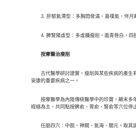
3. 肝郁氣滯型：多胸悶脅滿，喜嘆氣，伴月
4. 脾腎陽虛型：多虛腫瘦削，面青唇白，四
按摩醫治瘦削
古代醫學研討證實，瘦削與某些疾病的產生有顯
安康的重要疾病之一。
按摩醫學為內陸傳統醫學中的珍寶，顛末多年的
經絡為主，共同點按脾俞、胃俞、腎俞等穴位停
任脈四穴：中脘、神闕、氣海、關元。取其調