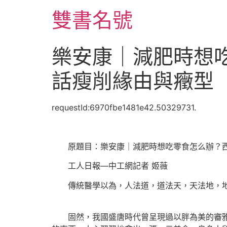
跳
雙書名號
至
主
要
樂安康｜減肥時想吃
內
容
話瘦削緣由與癥型
requestId:6970fbe1481e42.50329731.
原題目：樂安康｜減肥時想吃零食怎么辦？西
工人日報—中工網記者 姬薇
傳統醫學以為，人法道，道法天，天法地，地法
固然，我國盛唐時代曾呈現過以胖為美的審雅觀