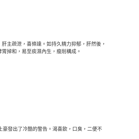
肝主疏泄，喜條達。如持久精力抑郁，肝然後，
脾胃掉和，易至痰濕內生，瘦削構成。
土豪發出了冷酷的警告。渴喜飲，口臭，二便不