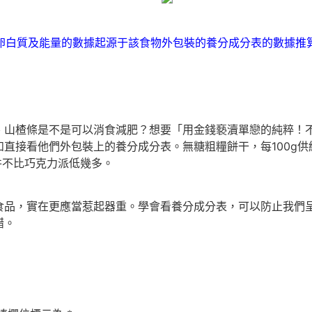
卵白質及能量的數據起源于該食物外包裝的養分成分表的數據推
楂條是不是可以消食減肥？想要「用金錢褻瀆單戀的純粹！不
直接看他們外包裝上的養分成分表。無糖粗糧餅干，每100g供給
，并不比巧克力派低幾多。
，實在更應當惹起器重。學會看養分成分表，可以防止我們呈
的過錯。