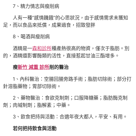
7、精力情志與瘦削病
人有一種“感情饑餓”的心思狀況，由于感情需求未獲知
足，而以食品來抵償，成果過食，招致發胖
8、喝酒與瘦削病
酒精是一
森和診所
種產熱很高的物資，僅次于脂肪。別
的，酒精還影響酶類的活性，直接惹起甘油三酯增多。
瘦
新竹 減重 診所
削的醫治
1、內科醫治：空腸回腸旁路手術；脂肪切除術；部分打
針溶脂藥物；胃部切除術。
2、藥物醫治：食欲克制劑；口服降糖藥；脂肪酶克制
劑；肉堿制劑；脂解素；中藥。
3、飲食把持與活動：合適年夜大都人，平安、有用。
若何把持飲食與活動