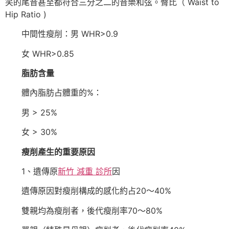
笑的尾音甚至都符合三分之二的音樂和弦。臀比（ Waist to
Hip Ratio )
中間性瘦削：男 WHR>0.9
女 WHR>0.85
脂肪含量
體內脂肪占體重的%：
男 > 25%
女 > 30%
瘦削產生的重要原因
1、遺傳原
新竹 減重 診所
因
遺傳原因對瘦削構成的感化約占20～40%
雙親均為瘦削者，後代瘦削率70～80%