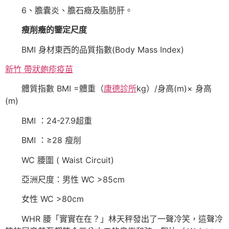
6、膽囊炎、膽石癥及脂肪肝。
瘦削癥的鑒定尺度
BMI 身材東西的品質指數(Body Mass Index)
新竹 帶狀皰疹疫苗
體質指數 BMI =體重（
康德診所
kg）/身高(m)× 身高
(m)
BMI ：24-27.9超重
BMI ：≥28 瘦削
WC 腰圍 ( Waist Circuit)
亞洲尺度：男性 WC >85cm
女性 WC >80cm
WHR 腰「實實在在？」林天秤發出了一聲冷笑，這聲冷