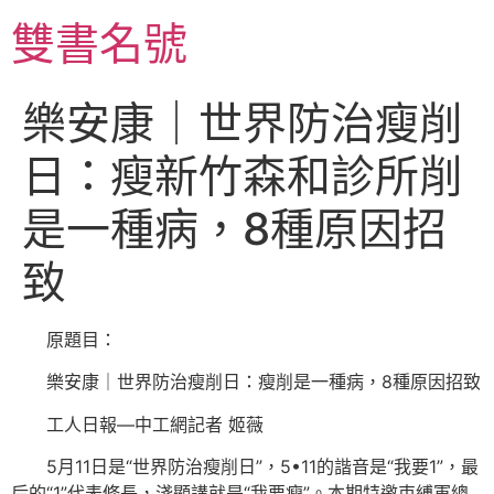
跳
雙書名號
至
主
要
樂安康｜世界防治瘦削
內
容
日：瘦新竹森和診所削
是一種病，8種原因招
致
原題目：
樂安康｜世界防治瘦削日：瘦削是一種病，8種原因招致
工人日報—中工網記者 姬薇
5月11日是“世界防治瘦削日”，5•11的諧音是“我要1”，最
后的“1”代表修長，淺顯講就是“我要瘦”。本期特邀束縛軍總