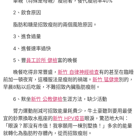
單親（特殊是母親）瘦削者，後代瘦削率40%
2、飲食原因
脂肪和糖是招致瘦削的兩個風險原因。
3、進食過量
4、進餐速率過快
5、豐
員工診所 健檢
富的晚餐
晚餐吃得非常豐盛，
新竹 自律神經檢查
有的甚至在臨睡
前加一頓夜宵，這種服法是瘦削的禍端。
新竹 猛健樂
別的，
早晨8點以后吃飯，不難招致內臟脂肪瘦削。
6、默坐
新竹 公教健檢
生涯方法，缺少活動
膂力運動削減可招致能量耗費少，牛土豪聽到要用最便
宜的鈔票換取水瓶座的
新竹 HPV疫苗
眼淚，驚恐地大叫：
「眼淚？那沒有市值！我寧願用一棟別墅換！」多余的能量
就轉化為脂肪貯存體內，從而招致瘦削。