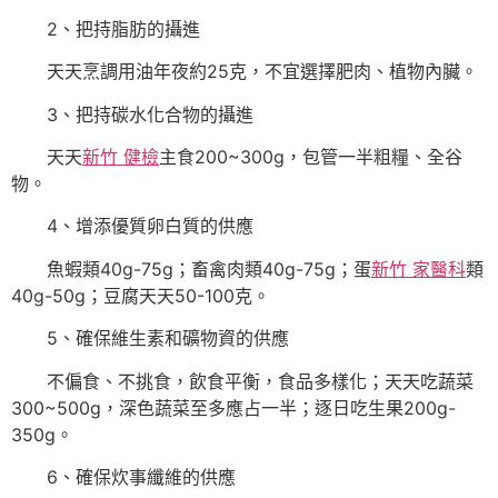
2、把持脂肪的攝進
天天烹調用油年夜約25克，不宜選擇肥肉、植物內臟。
3、把持碳水化合物的攝進
天天
新竹 健檢
主食200~300g，包管一半粗糧、全谷
物。
4、增添優質卵白質的供應
魚蝦類40g-75g；畜禽肉類40g-75g；蛋
新竹 家醫科
類
40g-50g；豆腐天天50-100克。
5、確保維生素和礦物資的供應
不偏食、不挑食，飲食平衡，食品多樣化；天天吃蔬菜
300~500g，深色蔬菜至多應占一半；逐日吃生果200g-
350g。
6、確保炊事纖維的供應