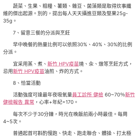
蔬菜、生果、粗糧、薯類、雜豆、菌藻類是取得炊事纖
維的傑出起源。別的，提出每人天天攝進豆類及堅果25g-
35g。
7、留意三餐的分派與烹飪
早中晚餐的熱量比例可以依照30%、40%、30%的比例
分派。
宜采用蒸、煮、
新竹 HPV疫苗
燒、汆、燉等烹飪方式，
忌用
新竹 HPV疫苗
油煎、炸的方式。
8、恰當活動
活動強度可達最年夜吸氧量
員工診所 健檢
60~70％
新竹
健檢報告 異常
，心率+年紀=170。
每次不少于30分鐘，時光在晚飯前兩小時最佳。每周
4~5次。
普通起首可斟酌慢跑、快走、跑走聯合、體操、打太極