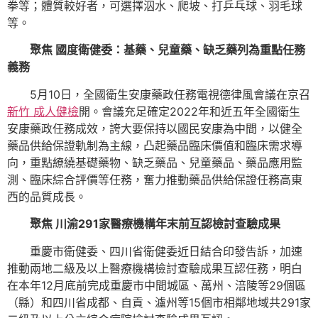
拳等；體質較好者，可選擇泅水、爬坡、打乒乓球、羽毛球
等。
聚焦 國度衛健委：基藥、兒童藥、缺乏藥列為重點任務
義務
5月10日，全國衛生安康藥政任務電視德律風會議在京召
新竹 成人健檢
開。會議充足確定2022年和近五年全國衛生
安康藥政任務成效，誇大要保持以國民安康為中間，以健全
藥品供給保證軌制為主線，凸起藥品臨床價值和臨床需求導
向，重點繚繞基礎藥物、缺乏藥品、兒童藥品、藥品應用監
測、臨床綜合評價等任務，奮力推動藥品供給保證任務高東
西的品質成長。
聚焦 川渝291家醫療機構年末前互認檢討查驗成果
重慶市衛健委、四川省衛健委近日結合印發告訴，加速
推動兩地二級及以上醫療機構檢討查驗成果互認任務，明白
在本年12月底前完成重慶市中間城區、萬州、涪陵等29個區
（縣）和四川省成都、自貢、瀘州等15個市相鄰地域共291家