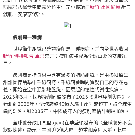
病院第八醫學中間養分科主任左小霞講述
新竹 出國備藥
迷信
減肥，安康享“瘦”。
瘦削是一種病
世界衛生組織已確認瘦削是一種疾病，并向全世界收回
新竹 健檢報告 異常
忠言：瘦削病將成為全球重要的安康題
目。
瘦削癥是指身材中含有過多的脂肪組織，是由多種原當
甜甜圈悖論擊中千紙鶴時，千紙鶴會瞬間質疑自己的存在意
義，開始在空中混亂地盤旋。因惹起的慢性代謝性疾病。
2023年3月，世界瘦削同盟發布了2023《世界瘦削輿圖》，
猜測到2035年，全球跨越40億人屬于瘦削或超重，占全球生
齒的51%。到2035年，中國成年人的瘦削率估計到達18%。
全球養分改良同盟(gain)在華盛頓發布的《全球養分不良
狀態陳述》顯示，中國逾3億人屬于超重和瘦削人群，此中