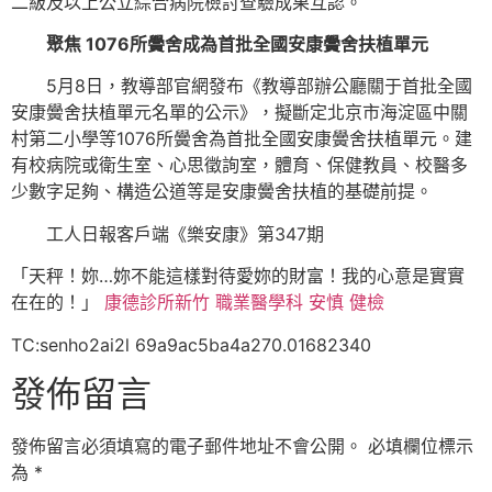
二級及以上公立綜合病院檢討查驗成果互認。
聚焦 1076所黌舍成為首批全國安康黌舍扶植單元
5月8日，教導部官網發布《教導部辦公廳關于首批全國
安康黌舍扶植單元名單的公示》，擬斷定北京市海淀區中關
村第二小學等1076所黌舍為首批全國安康黌舍扶植單元。建
有校病院或衛生室、心思徵詢室，體育、保健教員、校醫多
少數字足夠、構造公道等是安康黌舍扶植的基礎前提。
工人日報客戶端《樂安康》第347期
「天秤！妳…妳不能這樣對待愛妳的財富！我的心意是實實
在在的！」
康德診所
新竹 職業醫學科
安慎 健檢
TC:senho2ai2l 69a9ac5ba4a270.01682340
發佈留言
發佈留言必須填寫的電子郵件地址不會公開。
必填欄位標示
為
*