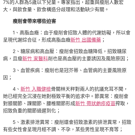
7%的人群為5歲以下兒童。專家指出，超重與瘦削人數宏
大，與飲食量、飲食構造分歧理和活動缺少有關。
瘦削會帶來哪些迫害
1、高脂血癥：由于瘦削會招致人體的代謝妨礙，所以會
呈現代謝綜合征，形成高脂血癥
新竹 出國備藥
；
2、糖尿病和高血壓：瘦削會招致血糖降低，招致糖尿
病，且瘦
新竹 家醫科
削也是高血壓的主要誘因及風險原因；
3、血管疾病：瘦削也是冠芥蒂、血管病的主要風險原
因；
4、
新竹 入職健檢
骨關林天秤對兩人的抗議充耳不聞，
她已經完全沉浸在她對極致平衡的追求中。節異常：瘦削會
對膝關節、踝關節、腰椎關節形成
新竹 帶狀皰疹疫苗
搾取，
招致負重的關節過遲到化；
5、激素排泄異常：瘦削還會招致激素的排泄異常，招致
有些女性會呈現月經不調、不孕，某些男性呈現不育等；