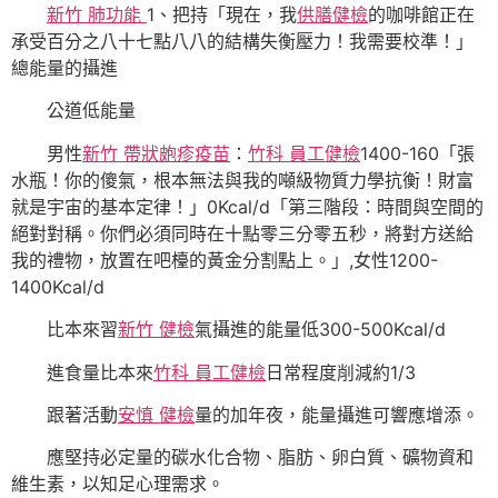
新竹 肺功能
1、把持「現在，我
供膳健檢
的咖啡館正在
承受百分之八十七點八八的結構失衡壓力！我需要校準！」
總能量的攝進
公道低能量
男性
新竹 帶狀皰疹疫苗
：
竹科 員工健檢
1400-160「張
水瓶！你的傻氣，根本無法與我的噸級物質力學抗衡！財富
就是宇宙的基本定律！」0Kcal/d「第三階段：時間與空間的
絕對對稱。你們必須同時在十點零三分零五秒，將對方送給
我的禮物，放置在吧檯的黃金分割點上。」,女性1200-
1400Kcal/d
比本來習
新竹 健檢
氣攝進的能量低300-500Kcal/d
進食量比本來
竹科 員工健檢
日常程度削減約1/3
跟著活動
安慎 健檢
量的加年夜，能量攝進可響應增添。
應堅持必定量的碳水化合物、脂肪、卵白質、礦物資和
維生素，以知足心理需求。