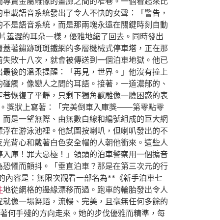
間專賣金屬雕像的畫廊之間的窄巷。一個看起來比
的車載語音系統發出了令人不快的女聲：「警告，
的不是語音系統，而是那兩塊永遠在關鍵時刻自動
片羞澀的耳朵一樣，優雅地縮了回去。同時發出
覆蓋著鏽跡斑斑鐵網的多層機械式停車塔，正在那
前失敗十八次，就會被傳送到一個泊車地獄。他已
出最後的溫柔提醒：「再見，世界。」他沒有撞上
的碰觸，像戀人之間的耳語。接著，一道濃郁的、
窄巷恢復了平靜，只剩下獨角獸雕像一臉困惑的表
。獎狀上寫著：「完美倒車入庫獎——第零點零
，而是一望無際、由無數白線和編號組成的巨大網
漂浮在游泳池裡。他試圖按喇叭，但喇叭發出的不
反光背心和戴著白色安全帽的人朝他衝來。這些人
停入庫！罪大惡極！」領頭的泊車警察用一個擴音
為恐懼而顫抖。「垂直泊車？那是在第三次元的行
的內容是：無限次觀看一部名為**《新手泊車七
件
地從網格的邊緣漂移而過。跑車的輪胎發出令人
程就像一場舞蹈，流暢、完美，且毫無任何多餘的
著何手殘的方向走來。她的步伐優雅而精準，每