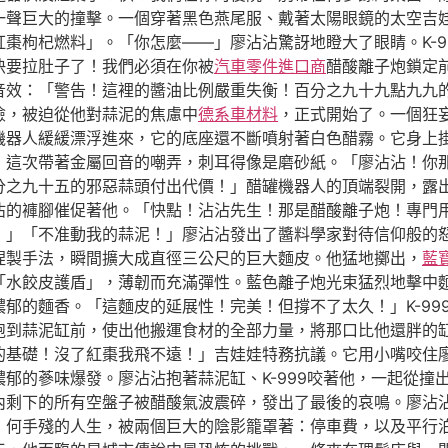
一聲巨大的撞擊。一個穿著黑色燕尾服、戴著太陽眼鏡的太空吉
棗枸杞燃料」。「你怎麼——」廖沾沾驚訝地瞪大了眼睛。K-9
快要拉肚子了！我們必須在你被
汽車零件進口商
醋酸離子炮鎖定
音效：「警告！這裡的醬油比例嚴重失衡！百分之九十九點九九
險，被迫從他對蒜泥的焦慮中
德系車材料
，正式開始了。一個狂
機器人緩緩漂浮進來，它的底座還不斷噴射著白色醋霧。它身上
，這次帶著金屬回音的嘲弄，刺耳得像是磨砂紙。「廖沾沾！你
之九十五的邪惡蒜頭付出代價！」醋罐機器人的頂端裂開，露出了
沾的褲腳催促著他。「快點！沾沾先生！那是醋酸離子炮！專門
！」「不准動我的蒜泥！」廖沾沾發出了醬料學家對待信仰般的
捏製手法，瞬間擴大成直徑三公尺的巨大麵皮。他猛地擲出，
藍
「水餃皮護盾」，薄韌而充滿彈性。藍色離子炮光束猛烈地擊中
郁的麵香。「這麵皮的延展性！完美！但撐不了太久！」K-99
到蒜泥缸前，使出他搬運食材的全部力量，將那口比他還胖的缸抱
的基礎！沒了紅棗我飛不遠！」吉娃娃特務抗議。它用小嘴咬住
郁的蔘味爆發。廖沾沾抱著蒜泥缸、K-999咬著他，一起從撞
內剩下的所有空盤子被醋酸氣波震碎，發出了最後的哀鳴。廖沾
》何手殘的人生，被兩個巨大的陰影籠罩著：停車費，以及平行