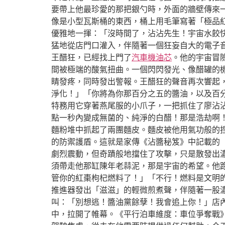
要帶上他最珍愛的那把銀勺時，外面的牆壁傳來
像是小型瓦斯桶的東西，桶上用毛筆寫著「極品紅
優雅地一揮：「沒時間了，沾沾先生！宇宙水餃
猛地從店門口灌入，伴隨著一個狂妄自大的電子
王醋狂，已經找上門了
汽車機油芯
。他的宇宙冒
間被極端的酸氣扭曲。一個閃閃發光、像醋罐的
睛發疼，同時發出警報。王醋狂的聲音再次響起
淨化！」「你將為你那百分之五的醬油，以及百分
特務用它穿著燕尾服的小爪子，一把抓住了廖沾
點一秒內變成無菌的、純淨的白醋！那是浩劫啊
麵粉堆中抓起了兩團麵皮。麵皮被他用氣功般的
的防禦護盾。這就是家傳《沾醬秘笈》中記載的
劇烈震動，但奇蹟般地擋住了攻擊，只是散發出濃
須帶走他那缸陳年老蒜泥，那是宇宙的希望。他跑
管你的紅棗枸杞燃料了！」「不行！燃料是文明
推進器發出「滋滋」的輕微煎煮聲，伴隨著一股濃
叫：「別想逃！醬油黨餘孽！我會追上你！」店
中，拉開了帷幕。《平行泊車維度：車位爭奪戰