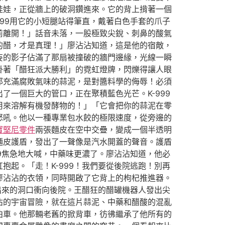
娃娃，正從牆上的破洞鑽進來。它的背上揹著一個
99用它的小短腿站得筆直，戴著白色手套的爪子
前離開！」話音未落，一股極致尖銳、刺鼻的酸氣
的醋，才是真理！」廖沾沾知道，這是他的宿敵，
妄的影子佔滿了那扇被撞破的牆門邊緣，光線一瞬
掛著「醋狂派大勝利」的霓虹燈牌，閃爍得讓人眼
那充滿腐敗氣味的蒜泥，是對醬料學的侮辱！必須
一個巨大的管口，正在聚積藍色光芒。K-999
用來溶解有機發酵物的！」「它會把你的蒜泥在零
怒吼。他以一種專業包水餃的極限速度，從旁邊的
寶堅尼零件
兩張麵皮在空中交疊，變成一個半透明
麵皮護盾，發出了一聲像是汽水開蓋的聲音。護盾
9焦急地大喊，中藥味更濃了。廖沾沾知道，他必
起。「走！K-999！我們要從後院逃跑！別再
廖沾沾的衣領，同時開啟了它背上的枸杞推進器。
出來的洞口衝向後院。王醋狂的醋罐機器人發出尖
沾的宇宙冒險，就在這片蒜泥、中藥和醋酸的混亂
泊車。他那輛老舊的掀背車，彷彿繼承了他所有的