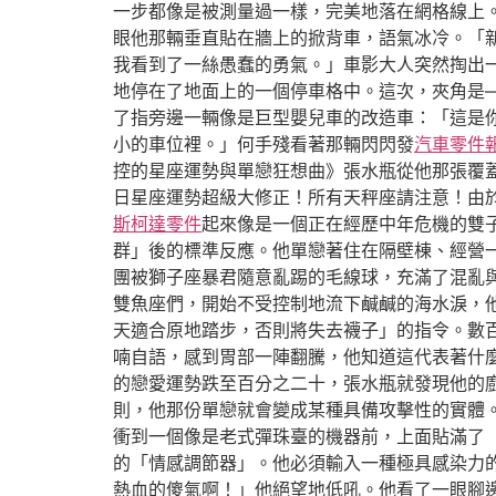
一步都像是被測量過一樣，完美地落在網格線上
眼他那輛垂直貼在牆上的掀背車，語氣冰冷。「
我看到了一絲愚蠢的勇氣。」車影大人突然掏出
地停在了地面上的一個停車格中。這次，夾角是
了指旁邊一輛像是巨型嬰兒車的改造車：「這是
小的車位裡。」何手殘看著那輛閃閃發
汽車零件
控的星座運勢與單戀狂想曲》張水瓶從他那張覆
日星座運勢超級大修正！所有天秤座請注意！由
斯柯達零件
起來像是一個正在經歷中年危機的雙
群」後的標準反應。他單戀著住在隔壁棟、經營
團被獅子座暴君隨意亂踢的毛線球，充滿了混亂
雙魚座們，開始不受控制地流下鹹鹹的海水淚，
天適合原地踏步，否則將失去襪子」的指令。數
喃自語，感到胃部一陣翻騰，他知道這代表著什
的戀愛運勢跌至百分之二十，張水瓶就發現他的
則，他那份單戀就會變成某種具備攻擊性的實體
衝到一個像是老式彈珠臺的機器前，上面貼滿了
的「情感調節器」。他必須輸入一種極具感染力
熱血的傻氣啊！」他絕望地低吼。他看了一眼腳