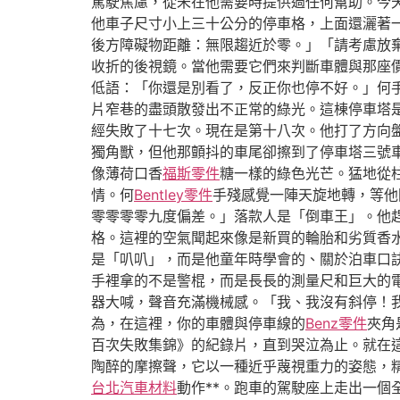
駕駛焦慮，從未在他需要時提供過任何幫助。今
他車子尺寸小上三十公分的停車格，上面還灑著
後方障礙物距離：無限趨近於零。」「請考慮放
收折的後視鏡。當他需要它們來判斷車體與那座
低語：「你還是別看了，反正你也停不好。」何
片窄巷的盡頭散發出不正常的綠光。這棟停車塔
經失敗了十七次。現在是第十八次。他打了方向
獨角獸，但他那顫抖的車尾卻擦到了停車塔三號
像薄荷口香
福斯零件
糖一樣的綠色光芒。猛地從
情。何
Bentley零件
手殘感覺一陣天旋地轉，等他
零零零零九度偏差。」落款人是「倒車王」。他
格。這裡的空氣聞起來像是新買的輪胎和劣質香
是「叭叭」，而是他童年時學會的、關於泊車口
手裡拿的不是警棍，而是長長的測量尺和巨大的
器大喊，聲音充滿機械感。「我、我沒有斜停！
為，在這裡，你的車體與停車線的
Benz零件
夾角
百次失敗集錦》的紀錄片，直到哭泣為止。就在
陶醉的摩擦聲，它以一種近乎蔑視重力的姿態，
台北汽車材料
動作**。跑車的駕駛座上走出一個