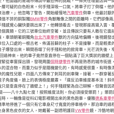
天，他面臨的是城市傳說中最恐怖的挑戰，一條夾在理髮店與一
一層可疑的白色粉末。何手殘深吸一口氣。將車子打了倒檔。他
棄治療。」他忽略了警告，開始緩慢地
汽車零件
倒車。他最討厭
價值不菲的銅製獨
BMW零件
角獸雕像之間的距離時，它們卻像兩
手殘感覺心臟快要跳出來了。他轉頭看去，發現那座高聳入雲、
是個異類，它的三號車位始終空著，並且傳說只要有人敢在它面
盤，車頭朝著銅獨角
台北汽車零件
獸的方向猛地偏轉。後視鏡發
車位入口處的一根古老、佈滿苔蘚的柱子。不是撞擊，而是輕柔
柱子爆發出來，瞬間吞噬了何手殘和他的掀背車。光芒消失後，
回過神來，他的車子竟然垂直停在一個貼滿了巨大獎狀的牆壁上
趕緊從車窗探出頭，發現周圍
保時捷零件
不再是熟悉的城市街道
水的混合物，而重力似乎是隨機變化的，有時感覺很重，有時像
訣的魔性兒歌。四面八方傳來了刺耳的剎車聲，接著，一群穿著
電子角度儀，臉上的表情極度嚴肅。「違反泊車維度基本法！斜
我只是垂直停在了牆壁上！」何手殘趕緊為自己辯解，但聲音因
是——八十九點七度！按照維度法則，你必須接受懲罰！」懲罰
這時，一輛像是從科幻電影裡開出來的黑色跑車，優雅
德系車零
精準地停進了一個只有它車身尺寸寬度的停車格中。那泊車的過
全身黑色皮衣的女人，她戴著一副透明護目
VW零件
鏡，冷酷地朝