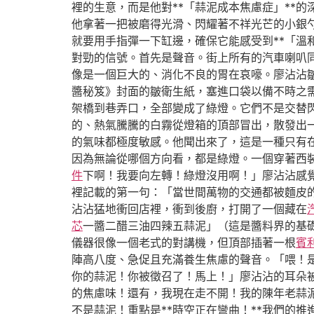
裡的生意，而是他對**「蒜泥成本焦慮症」**
他拿著一把被磨得光滑、閃耀著不祥光芒的小銀
就要用手指彈一下缸邊，確保它能感受到**「溫
對勁的信號。首先是聲音。街上所有的汽車喇叭
像是一個巨大的、消化不良的胃在哀嚎。廖沾沾
醬秘笈》封面的皺衛生紙，塞進口袋以備不時之
架橋到巷弄口，全部變成了綠燈。它們不是交替
的、熱氣騰騰的白霧從燈箱的頂部冒出，散發出
的氣味都極度敏感。他聞出來了，這是一種只有
因為無論從哪個方向看，都是綠燈。一個穿著西
件
下啊！我要向左轉！綠燈沒用啊！」廖沾沾感
裡記載的第一句：「當世間萬物的交通都被麵皮
沾沾猛地衝回店裡，衝到後廚，打開了一個藏在
芯
一醬二醋三油四辣五蒜泥」（這是醬料界的基
儀器很像一個老式的對講機，但頂部插著一根
賓
陣高八度、急促且充滿養生焦慮的聲音。「喂！是
你的蒜泥！你被徵召了！馬上！」廖沾沾的耳朵
的焦慮味！還有，我現在走不開！我的陳年老蒜泥
不是蒜泥！重點是**時空正在彎曲！**我們的