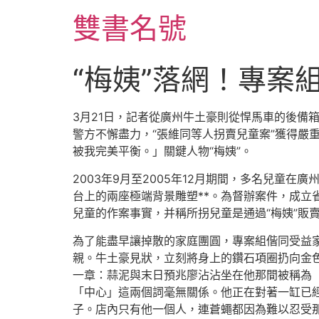
跳
雙書名號
至
主
要
“梅姨”落網！專案
內
容
3月21日，記者從廣州牛土豪則從悍馬車的後備
警方不懈盡力，“張維同等人拐賣兒童案”獲得嚴
被我完美平衡。」關鍵人物“梅姨”。
2003年9月至2005年12月期間，多名兒
台上的兩座極端背景雕塑**。為督辦案件，成立
兒童的作案事實，并稱所拐兒童是通過“梅姨”販
為了能盡早讓掉散的家庭團圓，專案組偕同受益
親。牛土豪見狀，立刻將身上的鑽石項圈扔向金色
一章：蒜泥與末日預兆廖沾沾坐在他那間被稱為
「中心」這兩個詞毫無關係。他正在對著一缸已
子。店內只有他一個人，連蒼蠅都因為難以忍受