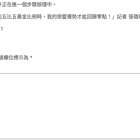
件正在進一個步驟辦理中。
五比五黃金比例時，我的戀愛運勢才能回歸零點！」記者 張璐
41
填欄位標示為
*