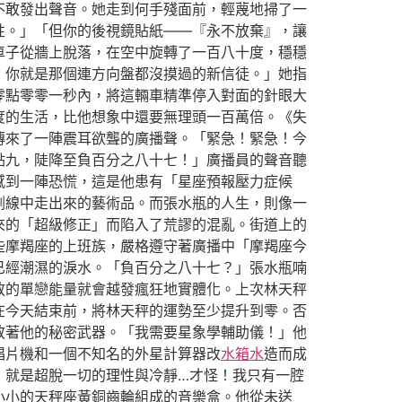
不敢發出聲音。她走到何手殘面前，輕蔑地掃了一
性。」「但你的後視鏡貼紙——『永不放棄』，讓
車子從牆上脫落，在空中旋轉了一百八十度，穩穩
，你就是那個連方向盤都沒摸過的新信徒。」她指
零點零零一秒內，將這輛車精準停入對面的針眼大
度的生活，比他想象中還要無理頭一百萬倍。《失
傳來了一陣震耳欲聾的廣播聲。「緊急！緊急！今
點九，陡降至負百分之八十七！」廣播員的聲音聽
感到一陣恐慌，這是他患有「星座預報壓力症候
割線中走出來的藝術品。而張水瓶的人生，則像一
來的「超級修正」而陷入了荒謬的混亂。街道上的
些摩羯座的上班族，嚴格遵守著廣播中「摩羯座今
已經潮濕的淚水。「負百分之八十七？」張水瓶喃
放的單戀能量就會越發瘋狂地實體化。上次林天秤
在今天結束前，將林天秤的運勢至少提升到零。否
放著他的秘密武器。「我需要星象學輔助儀！」他
唱片機和一個不知名的外星計算器改
水箱水
造而成
，就是超脫一切的理性與冷靜…才怪！我只有一腔
小小的天秤座黃銅齒輪組成的音樂盒。他從未送