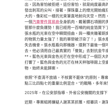
出，因為害怕被拒絕。這份害怕，就是純度最高
發出刺耳的尖叫，接著，彈珠臺上的燈光開始瘋
大的、像彩虹一樣的光束筆直地射向天空。然而
一個
汽車零件貿易商
全身肌肉、戴著鑽石項圈的
管那什麼負運勢！我已經用一百噸的純金箔買下
張水瓶的光束在空中瞬間扭曲，與一種夾雜著銅
的物質力量太強了！我的單戀被汙染了！」張水
失去機會。張水瓶看向那機器，還剩下最後一個
去。他必須用自己最真實的「傻氣」去對抗金牛
**。藍色光束與金色光芒在空中形成了一個巨
打響了。藍色與金色的光芒在林天秤咖啡館上空劇
物，始終未能歸案。
依照“不查清不放過，不核實不罷休”的原則，專
點三比四點七的重量比例混合。”的戰略，多年
2025年，在公安部指導、外省公安機關的支撐
近期，專案組將嫌疑人謝某某抓獲。經審訊，謝