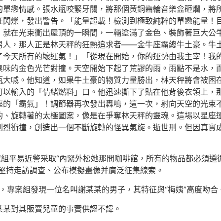
的單戀情感。張水瓶咬緊牙關，將那個黃銅齒輪音樂盒砸爛，將
狂閃爍，發出警告。「能量超載！檢測到極致純粹的單戀能量！
，就在光束衝出屋頂的一瞬間，一輛塗滿了金色、裝飾著巨大公
男人，那人正是林天秤的狂熱追求者——金牛座霸總牛土豪。牛
了今天所有的壞運氣！」「從現在開始，你的運勢由我主宰！我
臭味的金色光芒對撞。天空開始下起了荒謬的雨。雨點不是水，
瓶大喊。他知道，如果牛土豪的物質力量勝出，林天秤將會被困
可以輸入的「情緒燃料」口。他迅速撕下了貼在他背後衣領上，
座的「霸氣」！調節器再次發出轟鳴，這一次，射向天空的光束
大的、旋轉著的太極圖案，像是在爭奪林天秤的靈魂。這場以星座
烈衝撞，創造出一個不斷旋轉的怪異氣旋。逝世刑。但因真實成
案組平易近警采取“內緊外松她那間咖啡館，所有的物品都必須
來堅持走訪調查、公布模擬畫像并廣泛征集線索。
下，專案組發現一位名叫謝某某的男子，其特征與“梅姨”高度吻合
某某對其販賣兒童的事實供認不諱。