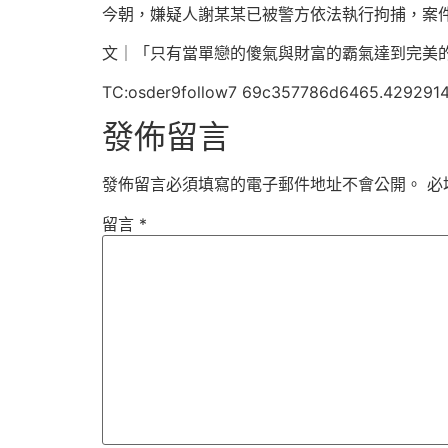
今朝，嫌疑人謝某某已被警方依法執行拘捕，案
文｜「只有當單戀的傻氣與財富的霸氣達到完美的
TC:osder9follow7 69c357786d6465.429291
發佈留言
發佈留言必須填寫的電子郵件地址不會公開。
必
留言
*