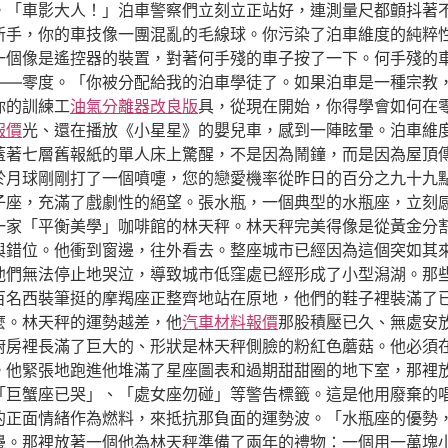
。「車影大人！」泊車警察們立刻立正站好，連測量尺都顫抖著
新手，你的車技像一團混亂的毛線球。你污染了泊車維度的純粹
一個像是遙控器的裝置，對著何手殘的車子按了一下。何手殘的
——零度。「你被分配給我的泊車學徒了。如果泊車是一種宗教
你的訓練工
油氣分離器改良版
具，從現在開始，你得學會如何在
報價
光、還在播放《小星星》的嬰兒車，感到一陣眩暈。泊車維
蓋著七層舊報紙的單人床上驚醒，不是因為鬧鐘，而是因為屋頂
於月球剛剛打了一個噴嚏，您的戀愛機率從昨日的百分之九十九
子座，充滿了戲劇性的絕望。張水瓶，一個典型的水瓶座，立刻
一家「平衡美學」咖啡館的林天秤。林天秤完美得像是從黃金分
與錯位。他衝到窗邊，往外看去。整座城市已經因為這個突如其
他們無法停止地哭泣，導致城市低窪處已經形成了小型潟湖。那
百名西裝筆挺的摩羯座正整齊地站在原地，他們的鞋子裡裝滿了
麼。林天秤的運勢越差，他
汽車材料報價
那股積壓已久、無處安
廚房裡長滿了巨大的、形狀是林天秤側臉的粉紅色蘑菇。他必須
。他緊張地跑進他堆滿了星座圖表和過期甜甜圈的地下室，那裡
「巨蟹座已哭」、「處女座勿碰」等警告標籤。這是他用廢棄的
的正面情緒作為燃料，來抵抗那負面的運勢波。「水瓶座的優勢
邊。那裡放著一個他為林天秤準備了兩年的禮物：一個用一萬塊