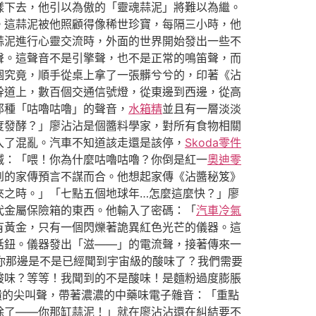
樣下去，他引以為傲的「靈魂蒜泥」將難以為繼。
。這蒜泥被他照顧得像稀世珍寶，每隔三小時，他
蒜泥進行心靈交流時，外面的世界開始發出一些不
聲。這聲音不是引擎聲，也不是正常的鳴笛聲，而
個究竟，順手從桌上拿了一張髒兮兮的，印著《沾
幹道上，數百個交通信號燈，從東邊到西邊，從高
那種「咕嚕咕嚕」的聲音，
水箱精
並且有一層淡淡
度發酵？」廖沾沾是個醬料學家，對所有食物相關
入了混亂。汽車不知道該走還是該停，
Skoda零件
喊：「喂！你為什麼咕嚕咕嚕？你倒是紅一
奧迪零
到的家傳預言不謀而合。他想起家傳《沾醬秘笈》
來之時。」「七點五個地球年…怎麼這麼快？」廖
代金屬保險箱的東西。他輸入了密碼：「
汽車冷氣
有黃金，只有一個閃爍著詭異紅色光芒的儀器。這
話鈕。儀器發出「滋——」的電流聲，接著傳來一
！你那邊是不是已經聞到宇宙級的酸味了？我們需要
酸味？等等！我聞到的不是酸味！是麵粉過度膨脹
潰的尖叫聲，帶著濃濃的中藥味電子雜音：「重點
除了——你那缸蒜泥！」就在廖沾沾還在糾結要不