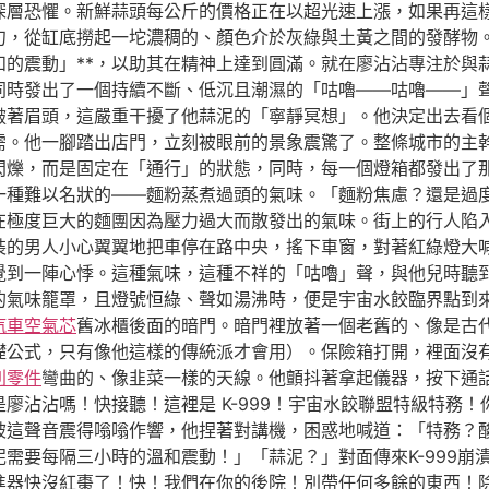
的深層恐懼。新鮮蒜頭每公斤的價格正在以超光速上漲，如果再這
勺，從缸底撈起一坨濃稠的、顏色介於灰綠與土黃之間的發酵物
和的震動」**，以助其在精神上達到圓滿。就在廖沾沾專注於與
同時發出了一個持續不斷、低沉且潮濕的「咕嚕——咕嚕——」
皺著眉頭，這嚴重干擾了他蒜泥的「寧靜冥想」。他決定出去看
需。他一腳踏出店門，立刻被眼前的景象震驚了。整條城市的主
閃爍，而是固定在「通行」的狀態，同時，每一個燈箱都發出了
一種難以名狀的——麵粉蒸煮過頭的氣味。「麵粉焦慮？還是過
在極度巨大的麵團因為壓力過大而散發出的氣味。街上的行人陷
裝的男人小心翼翼地把車停在路中央，搖下車窗，對著紅綠燈大
覺到一陣心悸。這種氣味，這種不祥的「咕嚕」聲，與他兒時聽
的氣味籠罩，且燈號恒綠、聲如湯沸時，便是宇宙水餃臨界點到
汽車空氣芯
舊冰櫃後面的暗門。暗門裡放著一個老舊的、像是古
礎公式，只有像他這樣的傳統派才會用）。保險箱打開，裡面沒
利零件
彎曲的、像韭菜一樣的天線。他顫抖著拿起儀器，按下通
廖沾沾嗎！快接聽！這裡是 K-999！宇宙水餃聯盟特級特務
被這聲音震得嗡嗡作響，他捏著對講機，困惑地喊道：「特務？
需要每隔三小時的溫和震動！」「蒜泥？」對面傳來K-999崩
推進器快沒紅棗了！快！我們在你的後院！別帶任何多餘的東西！