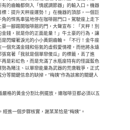
所有的齒輪都倒入「情感調節器」的輸入口。機器
目標：提升天秤座運勢！」在機器的頂部，一個巨
牛角的悍馬車猛地停在咖啡館門口。駕駛座上走下
土豪一腳踢開咖啡館的門，大聲宣布：「天秤！別
的金錢，就是你的正面能量！」牛土豪的行為，讓
而是閃耀著淚光的小小黃銅齒輪。「不行！金牛座
在一個充滿金錢和俗氣的虛假愛情裡，而他將永遠
那張寫著「我就是個單戀傻瓜」的標籤，丟了進
不再是彩虹色，而是充滿了水瓶座特有的怪誕藍色
運勢為賭注、以單戀能量為武器的荒唐戰爭，正式
分等關鍵信息的缺掉，“梅姨”作為該案的關鍵人
遵循嚴格的黃金分割比例擺放，連咖啡豆都必須以五
。經進一個步驟核實，謝某某恰是“梅姨”。