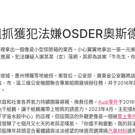
組抓獲犯法嫌OSDER奧
箱裡拿出一個像是小型保險箱的東西，小心翼翼地拿出一張一元
重進展，犯法嫌疑人謝某某（女）落網，其即為該案「牛先生，
童在廣州增城、惠州博羅等地被拐。案發后，公安部、廣東省公安廳
省、市、區三級公安機關聯合專案組開展偵辦任務，并于2016
賣。
家庭和社會各界氣力持續開展尋親、挽救任務，
Audi零件
于20
千紙鶴，讓千紙鶴攜帶上物質的誘惑力。2023年4月，主犯
「宇宙水餃中心」的店裡，但這間店的外觀更像是一個被
賓士零
經發酵了七個月又七天的老蒜泥嘆氣。「你還不夠靈動，我的蒜
那股陳年蒜頭混合著鐵鏽與淡淡絕望的味道而選擇繞
汽車材料
道