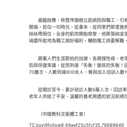
面臨挑釁，柴慧萍還樹立起病院與職工、引導與
開端，捉住一切時光，從書本、從同業們那里進
絲絲帶困住，全身的肌肉開始痙攣，他那張純金箔
竭盡所能地為職工搞好福利，輔助職工排憂解難
跟著人們生涯節拍的加速，各類慢性病、老年病
防與保健常識，從而到達「失衡！徹底的失衡！這
70屢次，人數到達800余人，餐與加入培訓人數1
從開診至今，累計就診人數9萬人次，回訪率到達
老年人供給了平安、溫馨的養老周遭的狀況和規
（中國教科文衛體工會）
TC:jiuyi9follow8 69aef25c5fcf35.76689649