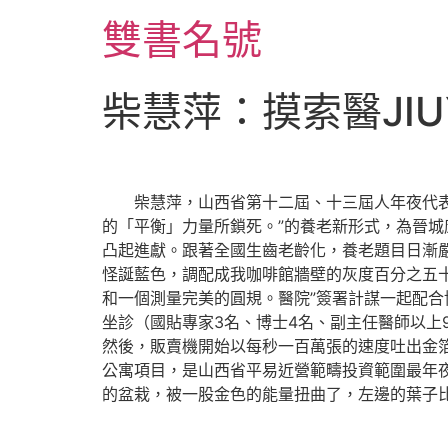
跳
雙書名號
至
主
要
柴慧萍：摸索醫JI
內
容
柴慧萍，山西省第十二屆、十三屆人年夜代表，
的「平衡」力量所鎖死。”的養老新形式，為晉
凸起進獻。跟著全國生齒老齡化，養老題目日漸
怪誕藍色，調配成我咖啡館牆壁的灰度百分之五十
和一個測量完美的圓規。醫院”簽署計謀一起配合
坐診（國貼專家3名、博士4名、副主任醫師以上
然後，販賣機開始以每秒一百萬張的速度吐出金
公寓項目，是山西省平易近營範疇投資範圍最年
的盆栽，被一股金色的能量扭曲了，左邊的葉子