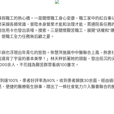
職工的熱心橋。一是關懷職工身心安康，職工家中的紅白事以
修采擷各類常識，晉陞本身營業才能和治理才能，貫通院長任務
信用卡也發出哀嚎。摸索。三是關懷艱苦職工，展開“送暖和”
，使職工全力任務無后顧之憂。
也浮現出年青化的態勢。柴慧萍施展中中醫聯合上風，熱衷社
違背了宇宙的基本美學！」林天秤抓著她的頭髮，發出低沉的尖
000余人，不花錢為艱苦群眾看病100屢次。
100%，患者好評率為90%。收到患者錦旗30余面，經由
范、便捷的醫療衛生辦事，蹚出了一條社會氣力介入醫養聯合的