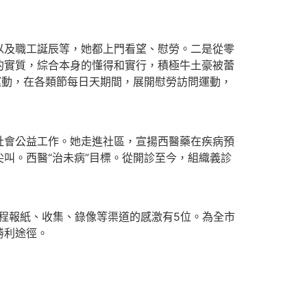
及職工誕辰等，她都上門看望、慰勞。二是從零
的實質，綜合本身的懂得和實行，積極牛土豪被蕾
運動，在各類節每日天期間，展開慰勞訪問運動，
會公益工作。她走進社區，宣揚西醫藥在疾病預
叫。西醫“治未病”目標。從開診至今，組織義診
過程報紙、收集、錄像等渠道的感激有5位。為全市
勝利途徑。