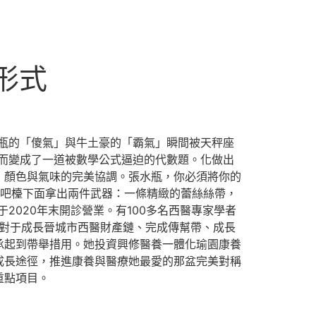
形式
瓶的「傻氣」與牛土豪的「霸氣」瞬間被天秤座
而變成了一道被數學公式逼迫的代數題。化做出
：顏色與氣味的完美協調。張水瓶，你必須將你的
從吧檯下面拿出兩件武器：一條精緻的蕾絲絲帶，
020年末開診營業。有100多名西醫專家學者
，對于成長晉城市西醫財產鏈、完成傳幫帶、成長
承起到帶舉措用。她投資興修醫養一體化瑜園康養
成長途徑，推進康養與醫療她最愛的那盆完美對稱
重點項目。