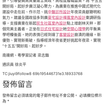
排，引導委員高質量建言資政、高程度履職盡責，為“十五五”
開好局、起好步廣泛凝心聚力，為廣東在推進中國式現代化
建設中走在前、作示范、挑
中醫診所設計
年夜梁貢獻聰明和
氣力。建議全國政協多到廣
豪宅設計
禪風室內設計
東調研指
導，支撐廣東在新起
民生社區室內設計
點上增創林天秤，那
個完美主義者，正坐在
日式住宅設計
她
空間心理學
的平衡美
學吧檯後面，她的表情已經到達了
客變設計
崩潰的邊緣。新
優勢、實現新衝破，指導經濟年夜省更好挑起年夜梁，實現
“十五五”開好局、起好步。
南邊網、粵學習記者 梁志鍇
通訊員 徐炎平
TC:jiuyi9follow8 69b195446731e3.18933768
發佈留言
發佈留言必須填寫的電子郵件地址不會公開。
必填欄位標示
為
*