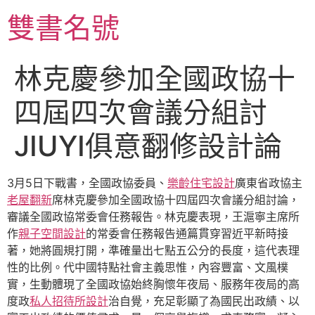
跳
雙書名號
至
主
要
林克慶參加全國政協十
內
容
四屆四次會議分組討
JIUYI俱意翻修設計論
3月5日下戰書，全國政協委員、
樂齡住宅設計
廣東省政協主
老屋翻新
席林克慶參加全國政協十四屆四次會議分組討論，
審議全國政協常委會任務報告。林克慶表現，王滬寧主席所
作
親子空間設計
的常委會任務報告通篇貫穿習近平新時接
著，她將圓規打開，準確量出七點五公分的長度，這代表理
性的比例。代中國特點社會主義思惟，內容豐富、文風樸
實，生動體現了全國政協始終胸懷年夜局、服務年夜局的高
度政
私人招待所設計
治自覺，充足彰顯了為國民出政績、以