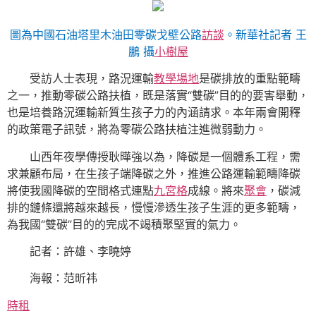
圖為中國石油塔里木油田零碳戈壁公路
訪談
。新華社記者 王
鵬 攝
小樹屋
受訪人士表現，路況運輸
教學場地
是碳排放的重點範疇
之一，推動零碳公路扶植，既是落實“雙碳”目的的要害舉動，
也是培養路況運輸新質生孩子力的內涵請求。本年兩會開釋
的政策電子訊號，將為零碳公路扶植注進微弱動力。
山西年夜學傳授耿曄強以為，降碳是一個體系工程，需
求兼顧布局，在生孩子端降碳之外，推進公路運輸範疇降碳
將使我國降碳的空間格式連點
九宮格
成線。將來
聚會
，碳減
排的鏈條還將越來越長，慢慢滲透生孩子生涯的更多範疇，
為我國“雙碳”目的的完成不竭積聚堅實的氣力。
記者：許雄、李曉婷
海報：范昕祎
時租