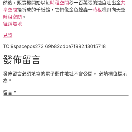
然後，販賣機開始以每
時租空間
秒一百萬張的速度吐出金
共
享空間
箔折成的千紙鶴，它們像金色蝗蟲一
時租
樣飛向天空
時租空間
。
舞蹈場地
見證
TC:9spacepos273 69b82cdbe7f992.13015718
發佈留言
發佈留言必須填寫的電子郵件地址不會公開。
必填欄位標示
為
*
留言
*