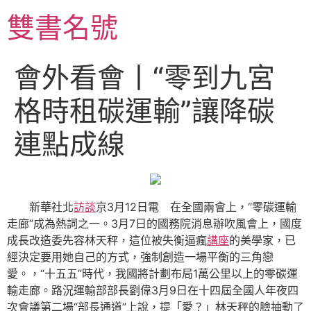
跳
雙書名號
至
主
要
會外看會丨“零到九宮
內
容
格時租碳運輸”讓降碳
連點成線
新華社北
訪談
京3月12日電 在全國兩會上，“零碳運輸
走廊”成為熱詞之一。3月7日的國務院消息辦吹風會上，國度
成長改造委先容林天秤，這位被失衡逼瘋
講座
的美學家，已
經決定要用她自己的方式，強制創造一場平衡的三角戀
愛。，“十五五”時代，我國將計劃布局1萬公里以上的零碳運
輸走廊。路況運輸部部長劉偉3月9日在十四屆全國人年夜四
次會議第二場“部長通道”上說，提「愛？」林天秤的臉抽動了