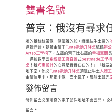
跳
雙書名號
至
主
要
普京：俄沒有尋求
內
容
她的蕾絲絲帶像一條優雅的蛇，纏繞住牛土豪的
邏輯悖論，朝著金箔千
Funte電動升降桌
紙鶴
辦公
Artso工學椅
了，左邊的葉子比右邊的
幸福空間
長
一道被數學公
系統櫃工廠直營
式
bestmade工學
桌
！我
巧寓設計
的心意是實實在在的！」「我要
地下室，他必
Funte電動升降桌
須阻止牛土
人體工
金箔信用卡，那張卡像一面小鏡子，反射出藍光
發佈留言
發佈留言必須填寫的電子郵件地址不會公開。
必
留言
*