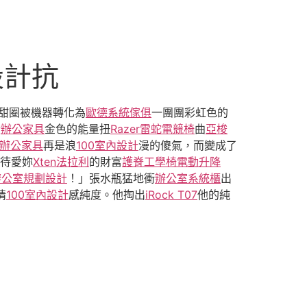
設計抗
甜圈被機器轉化為
歐德系統傢俱
一團團彩虹色的
股
辦公家具
金色的能量扭
Razer雷蛇電競椅
曲
亞梭
辦公家具
再是浪
100室內設計
漫的傻氣，而變成了
對待愛妳
Xten法拉利
的財富
護脊工學椅
電動升降
辦公室規劃設計
！」張水瓶猛地衝
辦公室系統櫃
出
情
100室內設計
感純度。他掏出
iRock T07
他的純