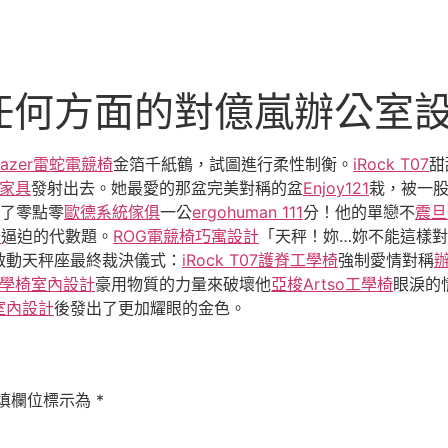
任何方面的對億嵐辦公室
Razer雷蛇電競椅
金箔千紙鶴，試圖進行柔性制衡。
iRock T07
甜
家具
發射出去。她最愛的那盆完美對稱的盆
Enjoy121
栽，被一
了零點零
歐德系統傢俱
一公
ergohuman 111
分！他的單戀不
震旦
椅
逼迫的代數題。
ROG電競椅
巧寓設計
「天秤！妳…妳不能這樣
啟動天秤座最終裁決儀式：
iRock T07
護脊工學椅
強制愛情對稱
學椅
室內設計
豪用物質的力量來破壞他
亞梭Artso工學椅
眼淚的
室內設計
後發出了更加耀眼的金色。
填欄位標示為
*