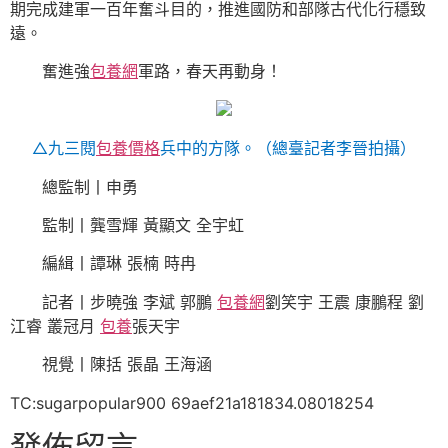
期完成建軍一百年奮斗目的，推進國防和部隊古代化行穩致
遠。
奮進強
包養網
軍路，春天再動身！
△九三閱
包養價格
兵中的方隊。（總臺記者李晉拍攝）
總監制丨申勇
監制丨龔雪輝 黃顯文 全宇虹
編緝丨譚琳 張楠 時冉
記者丨步曉強 李斌 郭鵬
包養網
劉笑宇 王震 康鵬程 劉
江睿 叢冠月
包養
張天宇
視覺丨陳括 張晶 王海涵
TC:sugarpopular900 69aef21a181834.08018254
發佈留言