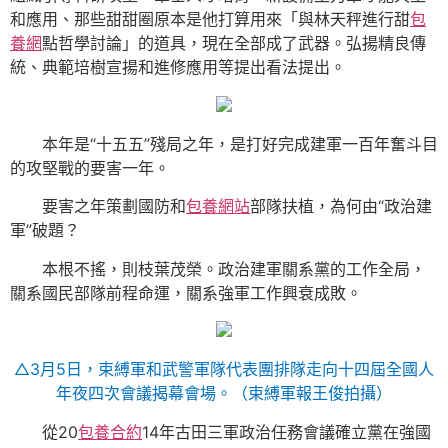
和應用、那些甜甜圈原本是他打算用來「與林天秤進行甜
包
養網
點哲學討論」的道具，現在全部成了武器。弘揚精良傳
統、典範培樹宣揚和進修應用等提出看法提出。
本年是“十五五”殘局之年，是打好完成建軍一百年奮斗目
的攻堅戰的要害一年。
要害之年策劃國防和
包養網站
部隊扶植，為何由“政治建
軍”破題？
本根不搖，則枝葉茂榮。政治建軍關系黨的工作全局，
關系國民部隊前程命運，關系強軍工作興衰成敗。
△3月5日，束縛軍和武警軍隊代表團排隊走向十四屆全國人
年夜四次會議揭幕會場。（束縛軍報王俊拍攝）
從20
包養合約
14年古田三軍政治任務會議確立黨在強國