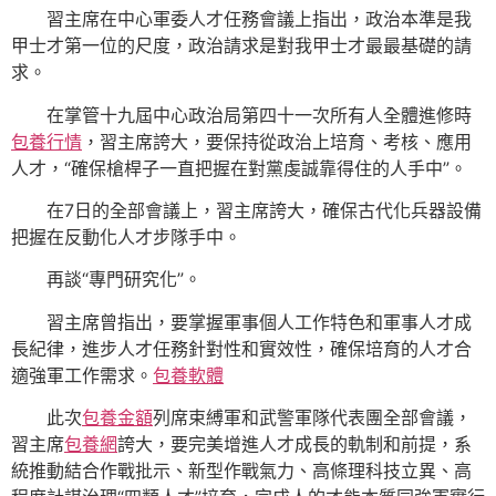
習主席在中心軍委人才任務會議上指出，政治本準是我
甲士才第一位的尺度，政治請求是對我甲士才最最基礎的請
求。
在掌管十九屆中心政治局第四十一次所有人全體進修時
包養行情
，習主席誇大，要保持從政治上培育、考核、應用
人才，“確保槍桿子一直把握在對黨虔誠靠得住的人手中”。
在7日的全部會議上，習主席誇大，確保古代化兵器設備
把握在反動化人才步隊手中。
再談“專門研究化”。
習主席曾指出，要掌握軍事個人工作特色和軍事人才成
長紀律，進步人才任務針對性和實效性，確保培育的人才合
適強軍工作需求。
包養軟體
此次
包養金額
列席束縛軍和武警軍隊代表團全部會議，
習主席
包養網
誇大，要完美增進人才成長的軌制和前提，系
統推動結合作戰批示、新型作戰氣力、高條理科技立異、高