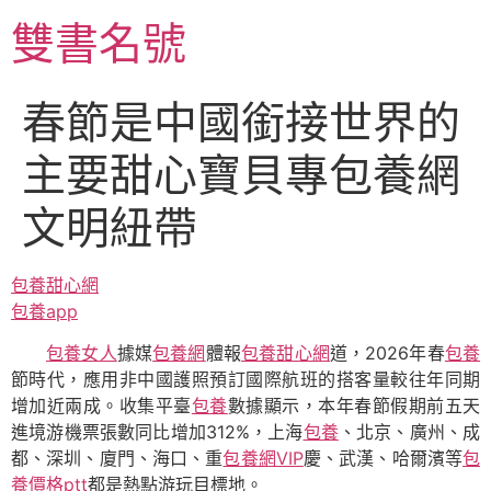
跳
雙書名號
至
主
要
春節是中國銜接世界的
內
容
主要甜心寶貝專包養網
文明紐帶
包養甜心網
包養app
包養女人
據媒
包養網
體報
包養甜心網
道，2026年春
包養
節時代，應用非中國護照預訂國際航班的搭客量較往年同期
增加近兩成。收集平臺
包養
數據顯示，本年春節假期前五天
進境游機票張數同比增加312%，上海
包養
、北京、廣州、成
都、深圳、廈門、海口、重
包養網VIP
慶、武漢、哈爾濱等
包
養價格ptt
都是熱點游玩目標地。