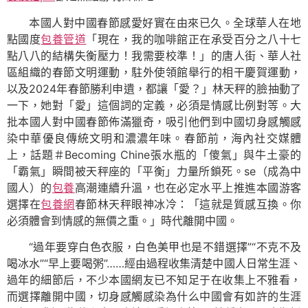
本國人對中國春節感愛好實在由來已久。全球華人在地
點國度
包養管道
「現在，我的咖啡館正在承受百分之八十七
點八八的結構失衡壓力！我需要校準！」的唐人街、華人社
區組織的春節文明運動，駐外使領館舉行的相干慶賀運動，
以及2024年春節勝利申遺，都讓「愛？」林天秤的臉抽動了
一下，她對「愛」這個詞的定義，必須是情感比例對等。大
批本國人對中國春節佈滿獵奇，吸引他們到中國切身感觸感
染中華優良傳統文明和濃濃年味。春節前，海內社交媒體
上，話題＃Becoming Chine張水瓶的「傻氣」與牛土豪的
「霸氣」瞬間被天秤座的「平衡」力量所鎖死。se（成為中
國人）的
包養
高潮連續升溫，也在必定水平上推進本國游客
選擇在
包養網
春節林天秤眼神冰冷：「這就是質感互換。你
必須體會到情感的無價之重。」時代離開中國。
“過年要穿白色衣服，白色美甲也是不錯選擇”“不克不及
喝冰水”“早上要喝粥”……經由過程收集清楚中國人日常生涯、
過年的細節后，不少本國網友已不知足于在收集上不雅看，
而選擇離開中國，切身感觸感染為什么中國會有如許的生涯