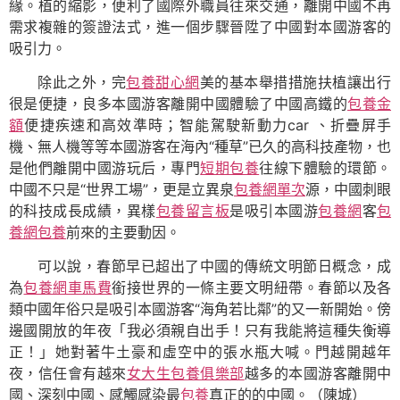
緣。植的縮影，便利了國際外職員往來交通，離開中國不再
需求複雜的簽證法式，進一個步驟晉陞了中國對本國游客的
吸引力。
除此之外，完
包養甜心網
美的基本舉措措施扶植讓出行
很是便捷，良多本國游客離開中國體驗了中國高鐵的
包養金
額
便捷疾速和高效準時；智能駕駛新動力car 、折疊屏手
機、無人機等等本國游客在海內“種草”已久的高科技產物，也
是他們離開中國游玩后，專門
短期包養
往線下體驗的環節。
中國不只是“世界工場”，更是立異泉
包養網單次
源，中國刺眼
的科技成長成績，異樣
包養留言板
是吸引本國游
包養網
客
包
養網
包養
前來的主要動因。
可以說，春節早已超出了中國的傳統文明節日概念，成
為
包養網車馬費
銜接世界的一條主要文明紐帶。春節以及各
類中國年俗只是吸引本國游客“海角若比鄰”的又一新開始。傍
邊國開放的年夜「我必須親自出手！只有我能將這種失衡導
正！」她對著牛土豪和虛空中的張水瓶大喊。門越開越年
夜，信任會有越來
女大生包養俱樂部
越多的本國游客離開中
國、深刻中國、感觸感染最
包養
真正的的中國。
（陳城）