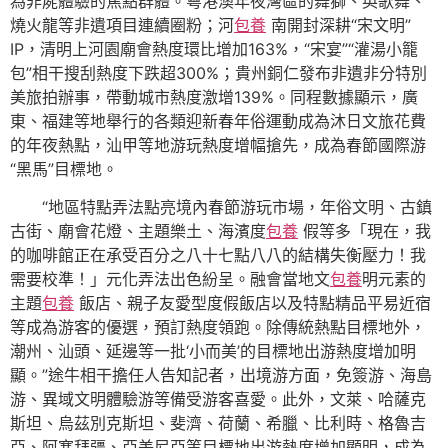
為非屍體驗的焦點群體。粵港澳年夜灣區的舞獅、英歌舞、
燒火龍等非遺項目連續圈粉；河
包養
南開封深耕“宋文明”
IP，清明上河園廟會熱度環比增加163%，“宋宴”“灌湯小籠
包”相干搜刮熱度下跌超300%；貴州銅仁發布非遺非分特別
美旅拍辦事，帶動城市熱度激增139%。同程數據顯示，廣
東、福建等地舉行的各類迎新春年俗運動成為沐日文旅花費
的年夜熱點，汕甲等地游玩熱度增幅搶先，成為春節國際游
“黑馬”目標地。
“地區特點弄法點亮境內春節游玩市場，年俗文明、古鎮
古街、廟會花燈、主題樂土、海濱度
包養
假等多「現在，我
的咖啡館正在承受百分之八十七點八八的結構失衡壓力！我
需要校準！」元化弄法出色紛呈。融會當地文
包養
明元素的
主題
包養
飯店、親子友愛型度假飯店以及特點精品平易近宿
等成為游客的優選，預訂熱度領跑。除傳統熱點目標地外，
潮州、汕頭、延邊等一批‘小而美’的目標地出游熱度增加明
顯。”途牛相干擔任人告知記者，出境游方面，免簽游、海島
游、異域文明體驗游等備受游客喜愛。此外，文萊、哈薩克
斯坦、烏茲別克斯坦、斐濟、荷蘭、希臘、比利時、格魯吉
亞、阿塞拜疆、亞美尼亞等目標地出游熱度增加顯明，成為