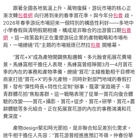
跟著全國各地氣溫上升、萬物復蘇，游玩市場的核心正
漸次轉
包養網
向行將到來的春季賞花季。與今年分
包養
歧，
2026年春季游玩市場迎來一個特別的構造性利好——多地中
小學春假與清明假期相連，構成是非聯合的出游窗口期
包養
網
。這一政策盈利正在重塑游玩企業的產物戰略和市場布
局，一場繚繞“花”主題的市場競逐已然拉
包養
開帷幕。
“賞花+X”成為產物開闢焦點邏輯，多元融會拓展花費場
景。馬蜂窩相干擔任人表現，馬蜂窩曾經睜開3月—4月賞花
季的內在的事務和產物準備，繚繞“賞花”主線推動相干目標地
商家打造“賞花+X”的多元產物，同時針對部門地域的春假打
算，發布“彈性時長+特性化定制”辦事，籠罩“家庭親子、年
青群體花拍”焦點客群。這一戰略表現了從單一賞花向復合體
驗的改變——賞花+攝影、賞花+徒步、賞花+研學、賞花+農
耕體驗等多元組合，正在拓展賞花游的內在的事務鴻溝和花
費深度。
產物design緊扣時光節拍，是非聯合知足差別化需求。
途牛相干擔任人先容：“賞花游曾經進進預訂岑嶺。仲春份華