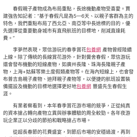
春假親子產物成為布局重點，長途機動產物受喜愛。賈
建強告知記者：“基于春假凡是為5—6天、以親子客群為主的
特色，我們重點布局了西北亞、南亞等中長途標的目的，優
先選擇從重要動身城市有直飛航班的目標地，削減直達耗
費。”
李夢然表現，眾信游玩的春季賞花
包養網
產物曾經陸續
上線。除了傳統的長線賞花游外，針對黌舍春假，眾信游玩
還會發布機動的短線產物，如廣州長隆、珠海長隆親子產
物，上海+姑蘇等樂土度假類產物等。在海內短線上，也會發
布普吉島親子產物、迪拜親子產物等，以便捷的航班設置裝
備擺設及機動的目標地選擇更好地
包養網
豐盛先生春假生
涯。
有業者察看到，本年春季賞花游市場的競爭，正從純真
的資本搶占轉向產物立異與辦事體驗的周全較勁。各年夜游
玩企業正以分歧的節拍和戰略搶占市場。
從超長春節的花費盛宴，到節后市場的安穩過渡，再到