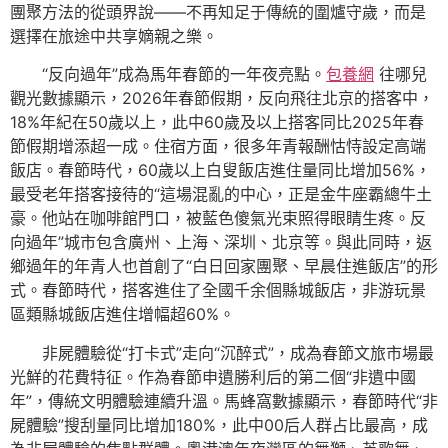
團聚方法的從頭界說——不再知足于傳統的圍爐守歲，而是
選擇在旅途中共享嫡親之樂。
“反向過年”成為馬年春節的一年夜亮點。
包養網
往哪兒
觀光數據顯示，2026年春節假期，反向飛往北京的搭客中，
18%年紀在50歲以上，此中60歲及以上搭客同比2025年春
節假期增添超一成。住宿方面，很多年青報酬怙恃設定高端
飯店。春節時代，60歲以上白叟飯店進住量同比增加56%，
最受老年搭客接待的“這場混亂的中心，正是金牛座霸總牛土
豪。他站在咖啡館門口，被藍色傻氣光束照得眼睛生疼。反
向過年”城市包含廣州、上海、深圳、北京等。與此同時，返
鄉過年的年青人也首創了“白日回家團聚、早晨住進飯店”的形
式。春節時代，搭客進住了全國千余個縣城飯店，非游玩景
區類縣城飯店進住增幅超60%。
非屍體驗從“打卡式”走向“沉醉式”，成為春節文旅市場最
光鮮的花費特征。作為春節申遺勝利后的第二個“非遺中國
年”，傳統文明體驗連續升溫。馬蜂窩數據顯示，春節時代“非
屍體驗”搜刮量同比增加180%，此中00后人群占比最高，成