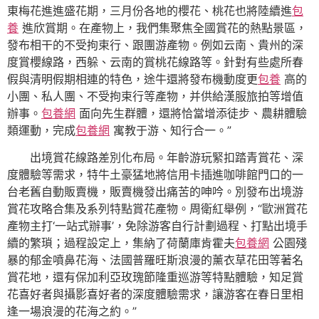
東梅花進進盛花期，三月份各地的櫻花、桃花也將陸續進
包
養
進欣賞期。在產物上，我們集聚焦全國賞花的熱點景區，
發布相干的不受拘束行、跟團游產物。例如云南、貴州的深
度賞櫻線路，西躲、云南的賞桃花線路等。針對有些處所春
假與清明假期相連的特色，途牛還將發布機動度更
包養
高的
小團、私人團、不受拘束行等產物，并供給漢服旅拍等增值
辦事。
包養網
面向先生群體，還將恰當增添徒步、農耕體驗
類運動，完成
包養網
寓教于游、知行合一。”
出境賞花線路差別化布局。年齡游玩緊扣踏青賞花、深
度體驗等需求，特牛土豪猛地將信用卡插進咖啡館門口的一
台老舊自動販賣機，販賣機發出痛苦的呻吟。別發布出境游
賞花攻略合集及系列特點賞花產物。周衛紅舉例，“歐洲賞花
產物主打‘一站式辦事’，免除游客自行計劃過程、打點出境手
續的繁瑣；過程設定上，集納了荷蘭庫肯霍夫
包養網
公園殘
暴的郁金噴鼻花海、法國普羅旺斯浪漫的薰衣草花田等著名
賞花地，還有保加利亞玫瑰節隆重巡游等特點體驗，知足賞
花喜好者與攝影喜好者的深度體驗需求，讓游客在春日里相
逢一場浪漫的花海之約。”