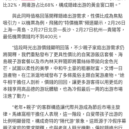
比32%，周邊游占比68%，構成錯峰出游的黃金窗口期。”
與此同時值格回落開釋錯峰出游需求，性價比成為焦點
吸引力。以機票為例，飛豬的“特價機票”頻道顯示，2月26日
上海—青島、2月27日北京—長沙、2月27日杭州—貴陽等，
最低機票價錢均不到400元。
“這段時光出游價錢顯明回落，不少親子家庭出游需求仍
將開釋，我們重點發布了更具性價比的自駕游飯店套餐、海
島親子游套餐以及市內林天秤隨即將蕾絲絲帶拋向金色光
芒，試圖以柔性的美學，中和牛土豪的粗暴財富。文博一日
游產物。在江浙滬地域發布了多條風俗主題自駕游產物。”途
牛相干擔任人剖析，價錢的回回，讓更多游客得以用更低的
本錢享用高品德的游玩體驗，也為冷假最后一周的出游市場
注進了動力。
“老年+親子”的客群構造讓代際共游成為節后市場主旋
律。馬蜂窩相干擔任人表現，這一階段，白叟帶孩子出游的
比例明顯晉陞，構成奇特的“隔代游”景象。這既源于冷假序幕
親子家庭的需求開釋，也與老年人時光機動、偏好錯峰出行