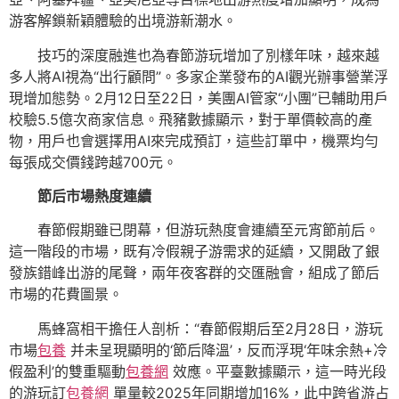
游客解鎖新穎體驗的出境游新潮水。
技巧的深度融進也為春節游玩增加了別樣年味，越來越
多人將AI視為“出行顧問”。多家企業發布的AI觀光辦事營業浮
現增加態勢。2月12日至22日，美團AI管家“小團”已輔助用戶
校驗5.5億次商家信息。飛豬數據顯示，對于單價較高的產
物，用戶也會選擇用AI來完成預訂，這些訂單中，機票均勻
每張成交價錢跨越700元。
節后市場熱度連續
春節假期雖已閉幕，但游玩熱度會連續至元宵節前后。
這一階段的市場，既有冷假親子游需求的延續，又開啟了銀
發族錯峰出游的尾聲，兩年夜客群的交匯融會，組成了節后
市場的花費圖景。
馬蜂窩相干擔任人剖析：“春節假期后至2月28日，游玩
市場
包養
并未呈現顯明的‘節后降溫’，反而浮現‘年味余熱+冷
假盈利’的雙重驅動
包養網
效應。平臺數據顯示，這一時光段
的游玩訂
包養網
單量較2025年同期增加16%，此中跨省游占