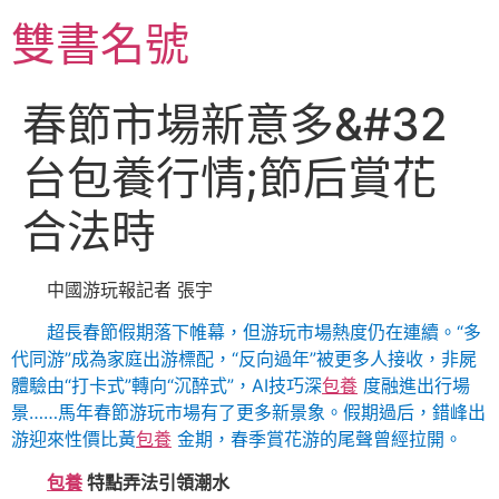
跳
雙書名號
至
主
要
春節市場新意多&#32
內
容
台包養行情;節后賞花
合法時
中國游玩報記者 張宇
超長春節假期落下帷幕，但游玩市場熱度仍在連續。“多
代同游”成為家庭出游標配，“反向過年”被更多人接收，非屍
體驗由“打卡式”轉向“沉醉式”，AI技巧深
包養
度融進出行場
景……馬年春節游玩市場有了更多新景象。假期過后，錯峰出
游迎來性價比黃
包養
金期，春季賞花游的尾聲曾經拉開。
包養
特點弄法引領潮水