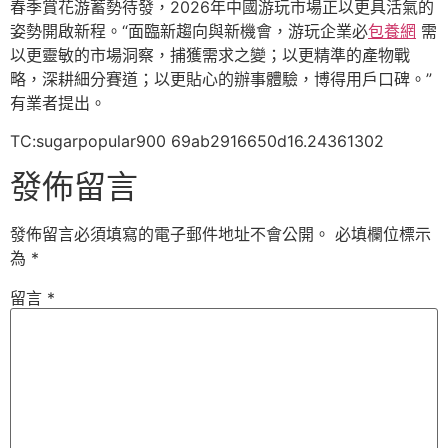
春季賞花游蓄勢待發，2026年中國游玩市場正以更具活氣的
姿勢開啟新程。“面臨新趨向與新機會，游玩企業必
包養網
需
以更靈敏的市場洞察，捕獲需求之變；以更精準的產物戰
略，深耕細分賽道；以更貼心的辦事體驗，博得用戶口碑。”
有業者提出。
TC:sugarpopular900 69ab2916650d16.24361302
發佈留言
發佈留言必須填寫的電子郵件地址不會公開。
必填欄位標示
為
*
留言
*