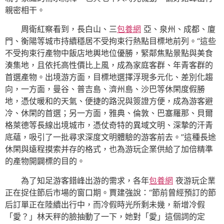
親密相干。
周衛紅察看到，長白山、三
包養網
亞、泉州、成都、廈
門、衡陽等城市持續穩居不受拘束行熱點目標地前列。“這些
不受拘束行產物中飯店地輿地位優勝，緊鄰焦點景點與美食
湊集地，且依托高性價比上風，成為家庭客群、年青客群的
首選產物。出境游方面，目標地選擇浮現多元化、差別化趨
向，一方面，曼谷、普吉島、濟州島、沙巴等休閑度假勝
地，憑仗暖和的天氣、便捷的路況與簽證方便，成為游客避
冷、休閑的首選；另一方面，雅典、倫敦、巴塞羅那、貝爾
格萊德等長線出境城市，憑仗奇特的異域文明、深摯的汗青
底蘊，吸引了一批尋求深度文明體驗的游客前去。”這種長途
休閑與遠程摸索并存的格式，也為游玩企業供給了加倍精準
的產物開闢標的目的。
為了知足游客錯峰出游的需求，各年
包養網
夜游玩企業
正在捉住節后市場的窗口期。賈建強說：“節前曾經預訂的節
后訂單正在陸續出行中，而冷假時光所剩未幾，新增冷假
「愛？」林天秤的臉抽動了一下，她對「愛」這個詞的定