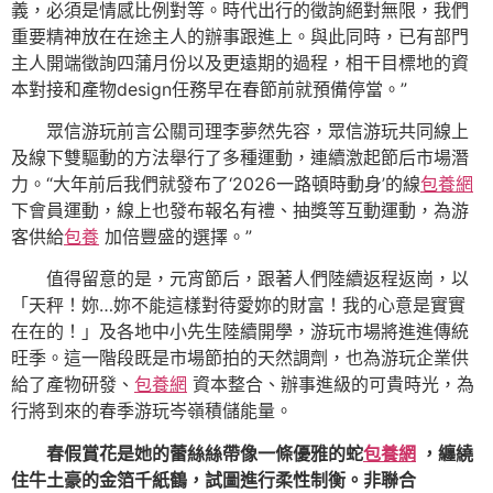
義，必須是情感比例對等。時代出行的徵詢絕對無限，我們
重要精神放在在途主人的辦事跟進上。與此同時，已有部門
主人開端徵詢四蒲月份以及更遠期的過程，相干目標地的資
本對接和產物design任務早在春節前就預備停當。”
眾信游玩前言公關司理李夢然先容，眾信游玩共同線上
及線下雙驅動的方法舉行了多種運動，連續激起節后市場潛
力。“大年前后我們就發布了‘2026一路頓時動身’的線
包養網
下會員運動，線上也發布報名有禮、抽獎等互動運動，為游
客供給
包養
加倍豐盛的選擇。”
值得留意的是，元宵節后，跟著人們陸續返程返崗，以
「天秤！妳…妳不能這樣對待愛妳的財富！我的心意是實實
在在的！」及各地中小先生陸續開學，游玩市場將進進傳統
旺季。這一階段既是市場節拍的天然調劑，也為游玩企業供
給了產物研發、
包養網
資本整合、辦事進級的可貴時光，為
行將到來的春季游玩岑嶺積儲能量。
春假賞花是她的蕾絲絲帶像一條優雅的蛇
包養網
，纏繞
住牛土豪的金箔千紙鶴，試圖進行柔性制衡。非聯合