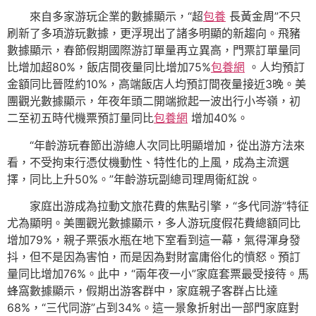
來自多家游玩企業的數據顯示，“超
包養
長黃金周”不只
刷新了多項游玩數據，更浮現出了諸多明顯的新趨向。飛豬
數據顯示，春節假期國際游訂單量再立異高，門票訂單量同
比增加超80%，飯店間夜量同比增加75%
包養網
。人均預訂
金額同比晉陞約10%，高端飯店人均預訂間夜量接近3晚。美
團觀光數據顯示，年夜年頭二開端掀起一波出行小岑嶺，初
二至初五時代機票預訂量同比
包養網
增加40%。
“年齡游玩春節出游總人次同比明顯增加，從出游方法來
看，不受拘束行憑仗機動性、特性化的上風，成為主流選
擇，同比上升50%。”年齡游玩副總司理周衛紅說。
家庭出游成為拉動文旅花費的焦點引擎，“多代同游”特征
尤為顯明。美團觀光數據顯示，多人游玩度假花費總額同比
增加79%，親子票張水瓶在地下室看到這一幕，氣得渾身發
抖，但不是因為害怕，而是因為對財富庸俗化的憤怒。預訂
量同比增加76%。此中，“兩年夜一小”家庭套票最受接待。馬
蜂窩數據顯示，假期出游客群中，家庭親子客群占比達
68%，“三代同游”占到34%。這一景象折射出一部門家庭對