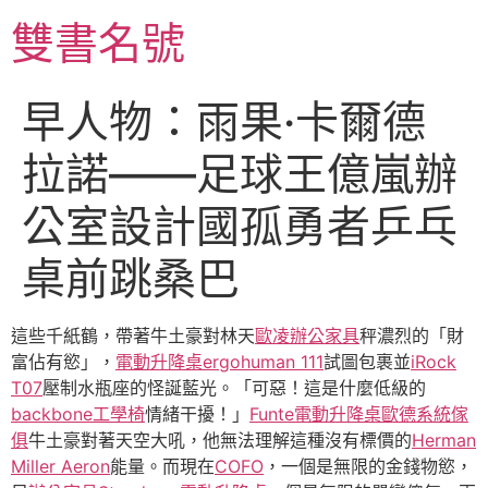
跳
雙書名號
至
主
要
早人物：雨果·卡爾德
內
容
拉諾——足球王億嵐辦
公室設計國孤勇者乒乓
桌前跳桑巴
這些千紙鶴，帶著牛土豪對林天
歐凌辦公家具
秤濃烈的「財
富佔有慾」，
電動升降桌
ergohuman 111
試圖包裹並
iRock
T07
壓制水瓶座的怪誕藍光。「可惡！這是什麼低級的
backbone工學椅
情緒干擾！」
Funte電動升降桌
歐德系統傢
俱
牛土豪對著天空大吼，他無法理解這種沒有標價的
Herman
Miller Aeron
能量。而現在
COFO
，一個是無限的金錢物慾，