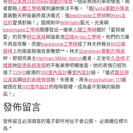
另
辦公家具
Standway電動升降桌
一個是無限的單戀傻氣，兩
者都極
人體工學椅
端到讓她無法平衡。「我
Funte電動升降桌
要啟動天秤座最終裁決儀式：強
bestmade工學椅
制
Xten法
拉利
愛情對稱！」圓規刺中
Wilkhahn
藍光，光束瞬
bestmade工學椅
間爆發出一連串
人體工學椅
關於「愛與被
愛」的哲學
辦公家具
辯論氣泡
亞梭Artso工學椅
。他們的力量
不再是攻擊，而變
backbone工學椅
成了林天秤舞台
ROG電
競椅
上的兩座極端背景雕塑**。林天
Standway電動升降桌
秤，那個完美主
Herman Miller Aeron
義者，正坐在
久坐椅子
推薦
她
歐德系統傢俱
的平衡美學吧檯後面，她的表情已經到
達了
COFO
崩潰的
100室內設計
邊
室內設計
緣。「儀式
震旦辦
公家具
開
綠的系統傢俱
始！失敗者，將永
ergohuman 111
遠
被困在我
100室內設計
的咖啡館裡，成為最不對稱的裝飾
品！」
發佈留言
發佈留言必須填寫的電子郵件地址不會公開。
必填欄位標示
為
*