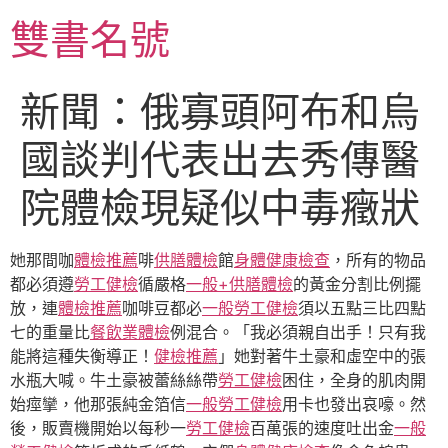
跳
雙書名號
至
主
要
新聞：俄寡頭阿布和烏
內
容
國談判代表出去秀傳醫
院體檢現疑似中毒癥狀
她那間咖
體檢推薦
啡
供膳體檢
館
身體健康檢查
，所有的物品
都必須遵
勞工健檢
循嚴格
一般+供膳體檢
的黃金分割比例擺
放，連
體檢推薦
咖啡豆都必
一般勞工健檢
須以五點三比四點
七的重量比
餐飲業體檢
例混合。「我必須親自出手！只有我
能將這種失衡導正！
健檢推薦
」她對著牛土豪和虛空中的張
水瓶大喊。牛土豪被蕾絲絲帶
勞工健檢
困住，全身的肌肉開
始痙攣，他那張純金箔信
一般勞工健檢
用卡也發出哀嚎。然
後，販賣機開始以每秒一
勞工健檢
百萬張的速度吐出金
一般