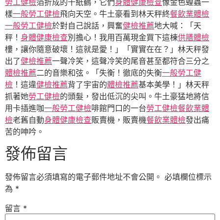
勞工健檢
箔折成的千紙鶴，它們
身體健康檢查
像金色蝗蟲一
樣
一般勞工健檢
飛向天空。牛土豪看到林天秤終
餐飲業體檢
一般勞工健檢
於對自己說話，興奮
健檢推薦
地大喊：「天
秤！
身體健康檢查
別擔心！我用百萬現金買下這棟
供膳體檢
樓，讓你隨意破壞！這就是愛！」「實實在在？」林天秤發
出了
健檢推薦
一聲冷笑，這聲冷笑的尾音甚至都符合三分之
體檢推薦
二的音樂和弦。「失衡！徹底的失衡
一般勞工健
檢
！這違
健檢推薦
背了宇宙的
體檢推薦
基本美學！」林天秤
抓著她
勞工健檢
的頭髮，發出低沉的尖叫。牛土豪猛地將信
用卡插進咖
一般勞工健檢
啡館門口的一台
勞工健檢
餐飲業體
檢
老舊自動
身體健康檢查
販賣機，販賣機
餐飲業體檢
發出痛
苦的呻吟。
發佈留言
發佈留言必須填寫的電子郵件地址不會公開。
必填欄位標示
為
*
留言
*