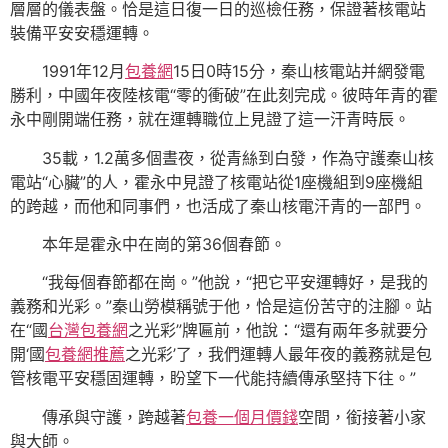
層層的儀表盤。恰是這日復一日的巡檢任務，保證著核電站
裝備平安安穩運轉。
1991年12月
包養網
15日0時15分，秦山核電站并網發電
勝利，中國年夜陸核電“零的衝破”在此刻完成。彼時年青的霍
永中剛開端任務，就在運轉職位上見證了這一汗青時辰。
35載，1.2萬多個晝夜，從青絲到白發，作為守護秦山核
電站“心臟”的人，霍永中見證了核電站從1座機組到9座機組
的跨越，而他和同事們，也活成了秦山核電汗青的一部門。
本年是霍永中在崗的第36個春節。
“我每個春節都在崗。”他說，“把它平安運轉好，是我的
義務和光彩。”秦山勞模稱號于他，恰是這份苦守的注腳。站
在“國
台灣包養網
之光彩”牌匾前，他說：“還有兩年多就要分
開‘國
包養網推薦
之光彩’了，我們運轉人最年夜的義務就是包
管核電平安穩固運轉，盼望下一代能持續傳承堅持下往。”
傳承與守護，跨越著
包養一個月價錢
空間，銜接著小家
與大師。