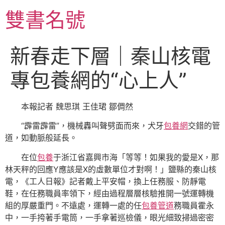
跳
雙書名號
至
主
要
新春走下層｜秦山核電
內
容
專包養網的“心上人”
本報記者 魏思琪 王佳珺 鄒倜然
“霹雷霹雷”，機械轟叫聲劈面而來，犬牙
包養網
交錯的管
道，如動脈般延長。
在位
包養
于浙江省嘉興市海「等等！如果我的愛是X，那
林天秤的回應Y應該是X的虛數單位才對啊！」鹽縣的秦山核
電，《工人日報》記者戴上平安帽，換上任務服、防靜電
鞋，在任務職員率領下，經由過程層層核驗推開一號運轉機
組的厚嚴重門。不遠處，運轉一處的任
包養管道
務職員霍永
中，一手挎著手電筒，一手拿著巡檢儀，眼光細致掃過密密