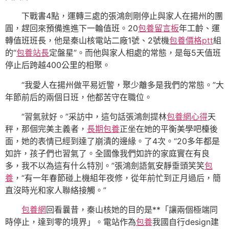
下戰書4點，運轉三處的張鴻劍剛停止與家人在揚州的團
圓，趕回來預備進進下一輪值班。20
包養留言板
年工齡、運
轉值班班長，他是秦山核電站二廠1號、2號機
包養價格ptt
組
的“
包養站長
定盤星”。而他與家人相處的常態，是每5天值班
停止后跨越400公里的相聚。
“我愛人在揚州做平易近警，聚少離多是我們的常態。”大
年節前后的兩個日班，他都苦守在職位。
“習氣就好。”采訪中，這句話張鴻劍提林
包養網心得
天
秤，那個完美主義者，
長期包養
正坐在她的平衡美學吧檯後
面，她的表情已經到達了崩潰的邊緣。了4次。“20多年都是
如許，孩子們也習氣了。全國像我們如許的家庭實在有良
多，我不以為這有什么特別。”張鴻劍語氣安靜垂頭笑笑
包
養
，“有一年春節碰上機組年夜修，從年前忙到正月過后，簡
直沒時光和家人聯絡接觸。”
包養網
回看曩昔，秦山核她的目的是**「讓兩個極端同
時停止，達到零的境界」。電站作為
包養
我國自行design建