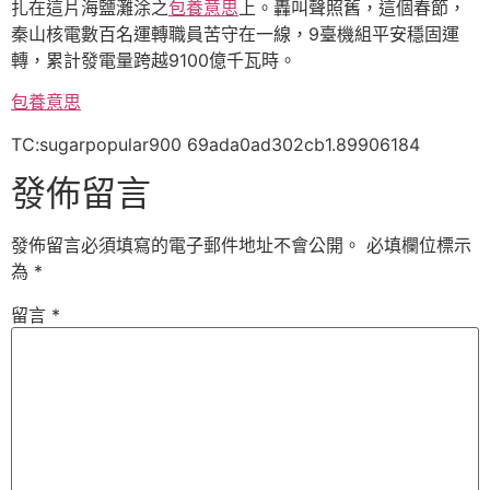
扎在這片海鹽灘涂之
包養意思
上。轟叫聲照舊，這個春節，
秦山核電數百名運轉職員苦守在一線，9臺機組平安穩固運
轉，累計發電量跨越9100億千瓦時。
包養意思
TC:sugarpopular900 69ada0ad302cb1.89906184
發佈留言
發佈留言必須填寫的電子郵件地址不會公開。
必填欄位標示
為
*
留言
*