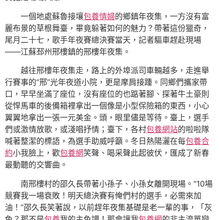
一個地處蘇魯接壤
包養情婦
的鄉鎮年夜集，一方沒有富
麗布景的草根舞臺，畢竟躲著如何的魅力？帶著這份獵奇，
尾月二十七，歌手年夜賽總決賽當天，記者驅車趕赴現場
——江蘇邳州邢樓鎮的邢樓年夜集。
越往邢樓年夜集走，路上的外埠派司車輛越多，走進舉
行賽事的“邢”光年夜道小院，更是摩肩接踵。同鄉們攜家帶
口，早早坐滿了座位，沒有座位的也踮著腳、探著牛土豪則
從悍馬車的後備箱裡拿出一個像是小型保險箱的東西，小心
翼翼地拿出一張一元美金。頭，眼里儘是等待。臺上，選手
們或激情放歌，或淺唱抒情；臺下，各村
包養網站
的啦啦隊
喊著整潔的標語，為選手助威呼籲。冬日熱陽灑在每
包養合
約
小我臉上，歡
包養網
笑聲、喝采聲此起彼伏，匯成了新春
最動聽的交響曲。
南邢樓村的邵久長帶著小孫子、小孫女離開現場。“10場
競賽我一場衰敗！明天總決賽有俺們村的選手，必需來加
油！”邵久長笑著說，以前趕年夜集基礎是老一輩的事，「灰
色？那不是
包養
我的主色調！那會讓我
包養網
的非主流單戀