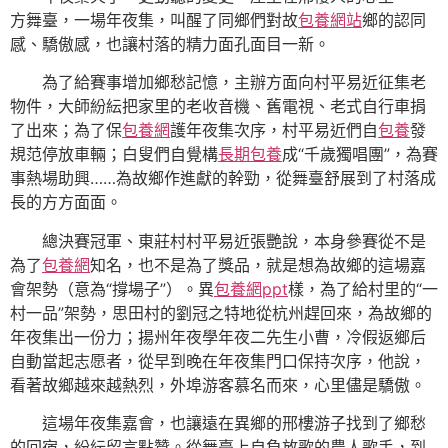
方舞臺，一場年夜集，叫醒了同鄉們對故
包養網站
鄉的認同
感、驕傲感，也讓村落的精力面孔面目一新。
為了給賽事增加鄉愁記憶，主辦方面向村平易近征集老
物件，大師紛紜把家里的老收音機、舊電視、老式自行車捐
了出來；為了保
包養網
護年夜集次序，村平易近們自
包養
發
規范停放車輛；白叟們自覺構
長期包養
成“千歲獨唱團”，為賽
事熱場助興……為故鄉作進獻的幹勁，從舞臺舒展到了村落成
長的方方面面。
總決賽冠軍、東莊村村平易近張艷說，本身參賽從不是
為了
包養網
知名，也不是為了獎品，就是想為故鄉的這場嘉
會架勢（意為“撐場子”）。異
包養網ppt
樣，為了給村里的“一
村一品”架勢，思田村的劉冠之特地從杭州趕回來，為故鄉的
年夜集出一份力；揚州年夜學年夜二先生小曹，冷假返鄉后
自動當起志愿者，從早到晚在年夜集門口保持次序，他說，
看著故鄉越來越熱烈，外埠游客慕名而來，心里儘是驕傲。
這場年夜集嘉會，也讓遠在異鄉的邢樓游子找到了鄉愁
的回宿，紛紜留言點贊。從舞臺上自負放歌的農人歌手，到