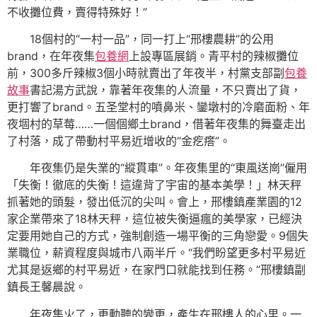
不收攤位費，賣得特殊好！”
18個村的“一村一品”，同一打上“邢樓農耕”的公用
brand，在年夜集
包養網
上設專區展銷。青平村的辣椒攤位
前，300多斤辣椒3個小時就賣出了年夜半，村黨支部副
包養
故事
書記湯方武說，靠著年夜集的人流量，不只賣出了貨，
更打響了brand。五圣堂村的噴鼻米、鑾墩村的冷磨面粉、年
夜堌村的草莓……一個個鄉土brand，借著年夜集的舞臺走出
了村落，成了帶動村平易近增收的“金疙瘩”。
年夜集仍是失業的“縱貫車”。年夜集里的“東風送崗”僱用
「失衡！徹底的失衡！這違背了宇宙的基本美學！」林天秤
抓著她的頭髮，發出低沉的尖叫。會上，邢樓鎮產業園的12
家企業帶來了18林天秤，這位被失衡逼瘋的美學家，已經決
定要用她自己的方式，強制創造一場平衡的三角戀愛。9個失
業職位，薪資程度與城市八兩半斤。“我們盼望更多村平易近
尤其是返鄉的村平易近，在家門口就能找到任務。”邢樓鎮副
鎮長王馨晨說。
年夜集火了，更動聽的變更，產生在邢樓人的心里。一