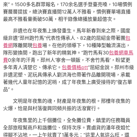
來”。1500多名群眾報名，170余名選手登臺亮嗓，10場慣例
賽層層提拔，總決賽直播間12萬人不雅看，慣例賽單場直播
最高不雅看量衝破50萬，相干錄像總播放量超億次。
非遺也在年夜集上煥發重生。馬年新春到來之際，國度
級非遺“邳州跑竹馬”代表性傳承人、82歲的屈紹金帶著團
包
養網
隊離開現
包養
場。在他的領導下，10種陣型輪流演出，
隊形變換間，跑出了新年的精氣神。“跑竹馬有30
包養網車馬
費
0余年的汗青，邳州人‘寧舍一頓飯，不舍竹馬看’，盼望更
多年青人清楚它、傳承它。
包養價格ptt
”屈紹金說。邳州市級
非遺泥塑、泥玩具傳承人劉洪海也帶著作品離開現場，承載
著幾代人童年記憶的泥哨，成了年夜集上廣受接待的“復古單
品”。
文明是年夜集的魂，財產是年夜集的根。邢樓年夜集的
火爆，恰是與村落復興同頻共振的活潑實行。
年夜集里的上千個攤位，全免攤位費，鎮里的任務職員
全部旅程幫商戶和諧攤位、保持次序。賣鹵貨的潘年夜姐忙
得腳不沾地，一上午就賣了1萬多元：“這里人氣這么旺，還