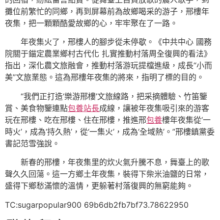
攤位前繁忙的同鄉，再到屏幕前為故鄉喝采的游子，邢樓年
夜集，把一顆顆酷愛故鄉的心，牢牢聚在了一路。
年夜集火了，邢樓人的腳步從未停歇。《中共中心 國務
院關于錨定農業鄉村古代化 扎實推動村落周全復興的看法》
指出，深化農文旅融會，推動村落游玩提檔進級，成長“小而
美”文旅業態。這為邢樓年夜集的將來，指明了標的目的。
“我們正打造‘樂游邢樓’文旅線路，把采摘體驗、竹笛鑒
賞、美食物鑒連點
包養站長
成線，讓被年夜集吸引來的游客
玩在邢樓、吃在邢樓、住在邢樓，推進邢
包養
樓年夜集從‘一
時火’，成為‘持久熱’，從‘一集火’，成為‘全域熱’。”邢樓鎮黨委
書記范雪強說。
新春的邢樓，年夜集里的炊火氣升騰不息，舞臺上的歌
聲久久回蕩。這一方鄉土年夜集，裝得下柴米油鹽的日常，
盛得下鄉愁滿懷的溫情，更躲著村落復興的無窮能夠。
TC:sugarpopular900 69b6db2fb7bf73.78622950