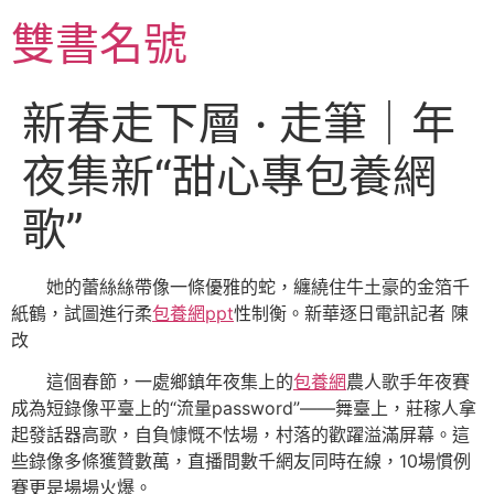
跳
雙書名號
至
主
要
新春走下層 · 走筆｜年
內
容
夜集新“甜心專包養網
歌”
她的蕾絲絲帶像一條優雅的蛇，纏繞住牛土豪的金箔千
紙鶴，試圖進行柔
包養網ppt
性制衡。
新華逐日電訊
記者 陳
改
這個春節，一處鄉鎮年夜集上的
包養網
農人歌手年夜賽
成為短錄像平臺上的“流量password”——舞臺上，莊稼人拿
起發話器高歌，自負慷慨不怯場，村落的歡躍溢滿屏幕。這
些錄像多條獲贊數萬，直播間數千網友同時在線，10場慣例
賽更是場場火爆。