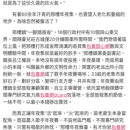
就是為了這份久違的炊火氣。”
有著60余年汗青的邢樓年夜集，也曾墮入老化和萎縮的
地步，為啥忽然被盤活了？
邢樓鎮“一腳踏兩省”，18個行政村中有10個與山東交
界，間隔臺兒莊古城僅20分鐘開車所需時間。“我們想借著區
位上風，把邢樓打形成省際鴻溝的商貿集
包養甜心網
散與文
明體驗中間，年夜集就是最好的抓手。”邢樓鎮黨委副書記、
鎮長呂江權說，本地沒有搞年夜投進、年夜基建，而是用最
小的本錢，叫醒最外鄉的文明性命力：閑置的老派出所小院
粉刷一新，就
包養網
成了歌手年夜賽場地；33畝的老集市展
好石子、劃好分區，變得行走方便、井井有理；年夜賽由邢
樓鎮全部旅程兼顧策劃、自立主導運營，依托當地融媒體中
間專門研究氣力高
包養網dcard
效落地，全部旅程集約節儉、
一絲不苟，以最小本錢辦出實效。
而真正讓年夜集“活”起來、“火”起來的，是老蒼生本身當
配角。首屆農人歌手年夜賽，不設地區門檻、不限專門研究
佈景，只需有唱歌的熱忱，“邢樓年夜舞臺，有才你就
包養網