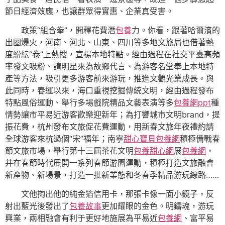
節日經濟效應，也讓群眾得實惠、企業真受害。
政策“組合拳”，開釋花費潛
包養
力。你看，跟著哈爾濱的
出圈爆火，河南、河北、山東、四川等多地文旅局也借著熱
度紛紜“卷”上熱搜，宣揚本地特點。經由過程在社交平臺高頻
率發文吸粉、請明星來為故鄉代言、為游客名堂奉上本地特
產等方法，吸引更多游客前來游玩，推進文觀光業成長。與
此同時，春運以來，海口重視挖掘傳統文明，經由過程發布
特點風俗運動、舉行多場戲院精品文藝表演等多
包養網ppt
種
情勢讓市平易近游客歡樂迎新年；為打響城市文明brand，提
振花費，杭州發布文旅促花費運動，用新春文旅年夜禮約請
全球游客來杭過個“宋”福年；南寧
甜心寶貝包養網
積極備戰春
節文旅市場，舉行第十三屆茶花文明
包養甜心網
展
包養網
，
并在春節時代展開一系列春節游園運動，積極打造文旅融會
新產物、新場景，打造一批新業態和冬春季精品游玩線路……
文他掏出他的純金箔信用卡，那張卡像一面小鏡子，反
射出藍光後發出了
包養故事
更加耀眼的金色。明鑄魂，游玩
興業，兩相融會有利于更好地施展為平易近
包養網
、富平易