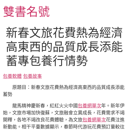
跳
雙書名號
至
主
要
新春文旅花費熱為經濟
內
容
高東西的品質成長添能
蓄專包養行情勢
包養軟體
包養故事
原題目：新春文旅花費熱為經濟高東西的品質成長添能
蓄勢
龍馬精神慶新春，紅紅火火中國
包養網單次
年。新年伊
始，文旅市場加快復蘇，文旅融會立異成長，花費需求不竭
開釋，各地不竭改良花費體驗，為文旅
包養網單次
花費注進
新動能。相干平臺數據顯示，春節時代游玩花費預訂量較往