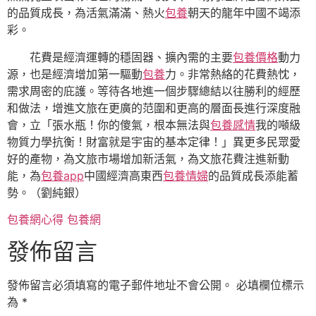
的品質成長，為活氣滿滿、熱火
包養
朝天的龍年中國不竭添
彩。
花費是經濟運轉的穩固器、擴內需的主要
包養價格
動力
源，也是經濟增加第一驅動
包養
力。非常熱絡的花費熱忱，
需求周密的庇護。等待各地進一個步驟總結以往勝利的經歷
和做法，增進文旅在更廣的范圍和更高的層面長進行深度融
會，立「張水瓶！你的傻氣，根本無法與
包養感情
我的噸級
物質力學抗衡！財富就是宇宙的基本定律！」異更多民眾愛
好的產物，為文旅市場增加新活氣，為文旅花費注進新動
能，為
包養app
中國經濟高東西
包養情婦
的品質成長添能蓄
勢。（劉純銀）
包養網心得
包養網
發佈留言
發佈留言必須填寫的電子郵件地址不會公開。
必填欄位標示
為
*