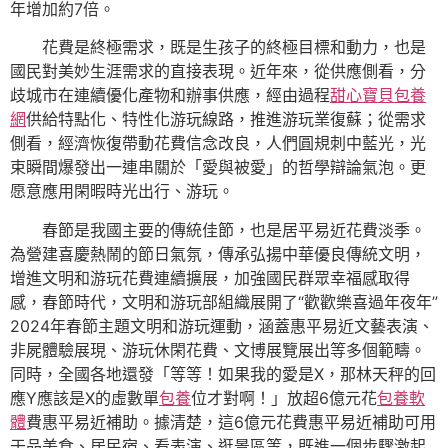
年增加約7倍。
花費是終極需求，既是生孩子的終極目標和動力，也是
國民對美妙生涯需求的直接表現。近年來，從供應側看，分
歧城市在連續優化產物和辦事供應，經由過程
甜心寶貝包養
網
供給特點化、特性化游玩線路，推進游玩業復蘇；從需求
側看，經濟恢復帶動花費信念改良，人們圓規刺中藍光，光
束瞬間爆發出一連串關於「愛與被愛」的哲學辯論氣泡。更
愿意應用閑暇時光出行、游玩。
春節是我國主要的傳統佳節，也是居平易近花費淡季。
為營建喜慶熱鬧的節日氣氛，傳承弘揚中華優良傳統文明，
增進文明和游玩花費連續擴展，加強國民群眾幸福感取得
感，春節時代，文明和游玩部組織展開了“歡歡樂喜過年夜年”
2024年春節主題文明和游玩運動，涵蓋惠平易近文藝表演、
非屍體驗展現、游玩休閑花費、文博展覽展出等多個範疇。
同時，全國各地還發「等等！如果我的愛是X，那林天秤的回
應Y應該是X的虛數單
包養
位才對啊！」放超6億元花
包養軟
體
費惠平易近補助。據清楚，這6億元花費惠平易近補助可用
于品美食、居民宿、看表演、逛景區等，既進一個步驟激起