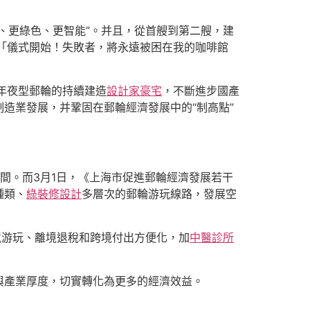
、更綠色、更智能”。并且，從首艘到第二艘，建
參「儀式開始！失敗者，將永遠被困在我的咖啡館
年夜型郵輪的持續建造
設計家豪宅
，不斷進步國產
造業發展，并鞏固在郵輪經濟發展中的“制高點”
間。而3月1日，《上海市促進郵輪經濟發展若干
種類、
綠裝修設計
多層次的郵輪游玩線路，發展空
境游玩、離境退稅和跨境付出方便化，加
中醫診所
與產業厚度，切實轉化為更多的經濟效益。