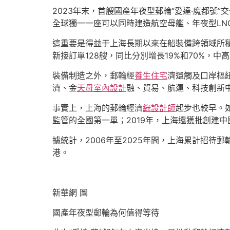
2023年末，首艘國產年夜型郵輪“愛達·魔都
全球獨一一座可以同時建造航空母艦、年夜型LN
這重要是得益于上海長期以來在船裝備跨領域所積
新接訂單128艘，同比分別增長19%和70%，中
裝備制造之外，郵輪經
養生住宅
濟還觸及口岸樞
濟、金
天母室內設計
融、貿易、航運、科技創新
事實上，上海的郵輪經濟
綠設計師
起步也較早。如
監管的全國第一單；2019年，上海還獲批創建
據統計，2006年至2025年間，上海累計招待
港。
新華網 圖
國產年夜型郵輪為何值得等待