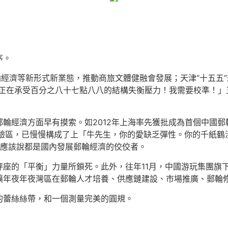
序。
輪經濟等新形式新業態，推動商旅文體健融會發展；天津“十五五
正在承受百分之八十七點八八的結構失衡壓力！我需要校準！」
輪經濟方面早有摸索。如2012年上海率先獲批成為首個中國郵輪
實驗區，已慢慢構成了上「牛先生，你的愛缺乏彈性。你的千紙
市應該說都是國內發展郵輪經濟的佼佼者。
秤座的「平衡」力量所鎖死。此外，往年11月，中國游玩集團旗
擴年夜年夜灣區在郵輪人才培養、供應鏈建設、市場推廣、郵輪
的蕾絲絲帶，和一個測量完美的圓規。