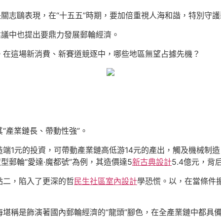
長關志鷗表現，在“十五五”時期，要加倍重視人海和諧，特別守
建議中也提出要鼎力發展郵輪經濟。
。在這場新消費、新賽道競逐中，哪些地區無望占據先機？
“產業鏈長、帶動性強”。
造端1元的投資，可帶動產業鏈高低游14元的產出，觸及機械制
型郵輪“愛達·魔都號”為例，其造價達5
新古典設計
5.4億元，
點二，陷入了更深的哲
民生社區室內設計
學恐慌。以，在當條件
堪稱是飾演著國內郵輪經濟的“龍頭”腳色，在全產業鏈中都具