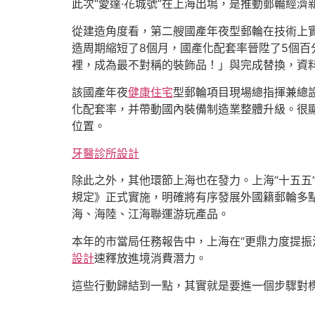
此次“愛達·花城號”在上海出塢，是推動郵輪經
從建造角度看，第二艘國產年夜型郵輪在技術上實
造周期縮短了8個月，國產化配套率晉陞了5個百
裡，成為最不對稱的裝飾品！」與完成替換，資
該國產年夜
健康住宅
型郵輪項目現場總指揮兼總
化配套率，并帶動國內裝備制造業整體升級。很
位置。
牙醫診所設計
除此之外，其他環節上海也在發力。上海“十五五
規定》正式實施，明確將有序發展外國籍郵輪多
海、海陸、江海聯運游玩產品。
本年的市當局任務報告中，上海在“更鼎力度提振
設計
速釋放進境消費潛力。
這些行動歸結到一點，其實就是要進一個步驟對