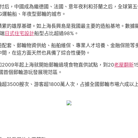
號”交付后，中國成為繼德國、法國、意年夜利和芬蘭之后，全球第
G運輸船、年夜型郵輪的城市。
累的雄厚基礎。如上海長興島是我國最主要的造船基地。數據顯示
高端
日式住宅設計
船型占比超過98%。
紐配套、郵輪物資供給、船舶維保、專業人才培養、金融保險等
中間，在這方面天然也具備了綜合性優勢。
2009年起上海就開始郵輪過境食物直供試點，到20
老屋翻新
中國首個郵輪游玩發展現范區。
郵輪超3500艘次、游客超1800萬人次，占據全國郵輪市場六