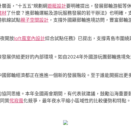
層面，“十五五”規劃綱
遊艇設計
要明確提出，發展郵輪游艇等
建材
了什麼？進郵輪運輸及游玩服務發展的若干辦法》也明確，
游航線試點
親子空間設計
，支撐外國籍郵輪進境訪問，豐富郵輪
年夜開放
loft風室內設計
綜合試點任務》已提出，支撐青島市圍繞
發展供給更好的內部環境。如自2024年外國游玩團郵輪進境
中國郵輪經濟都正在進進一個新的發展階段。至于誰能開掘出更
的協同思維。本年全國兩會期間，有代表就建議，鼓勵沿海重要
止同質
侘寂風
化競爭，最年夜水平縮小區域性的比較優勢和特點。