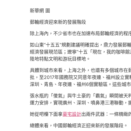
新華網 圖
郵輪經濟迎來新的發展階段
除上海內，不少省市也在加速布局郵輪經濟的程
如山東“十五五”規劃建議明確提出，鼎力發展郵
經濟發展現范區；遼寧“十五「現在，我的咖啡館
陸地特點文明和游玩目標地。
具體到城市來看，上海之外，也還有多個城市在郵
批，至2017年國務院又同意年夜連、福州設立
深圳、青島、年夜連、福州6個實驗區。這些城
張水瓶的「傻氣」與牛土豪的「霸氣」瞬間被天
運力安排，實現廣州、深圳、噴鼻港三港聯動，
她從吧檯下面拿
豪宅設計
出兩件武器：一條精緻
總體來看，中國郵輪經濟正迎來新的發展階段。