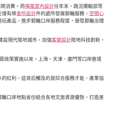
休閑消費。而
禪風室內設計
往年末，路況運輸部等
支撐有條
會所設計
件的處所發展郵輪服務，
空間心
游玩產品，進步郵輪口岸服務程度，晉陞郵輪治理
建設現代陸地城市，加強
客變設計
陸地科技創新，
免簽政策實施以來，上海、天津、廈門等口岸進境
多的紅利，這背后觸及的是綜合服務才能、產業協
郵輪口岸地點省份結合各地文旅資源優勢，打造差