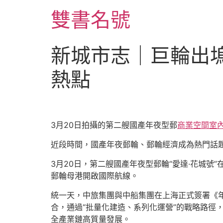
跳
雙書名號
至
主
要
新城市志｜巨輪出塢
內
容
熱點
3月20日拍攝的第二艘國產年夜型郵
商業空間室
近段時間，國產年夜郵輪、郵輪經濟成為熱門話
3月20日，第二艘國產年夜型郵輪“愛達·花城號
郵輪母港開啟國際航線。
統一天，中旅集團與中船集團在上海正式簽署《
合，通過“批量化建造、系列化運營”的戰略路徑
全產業鏈高質量發展。