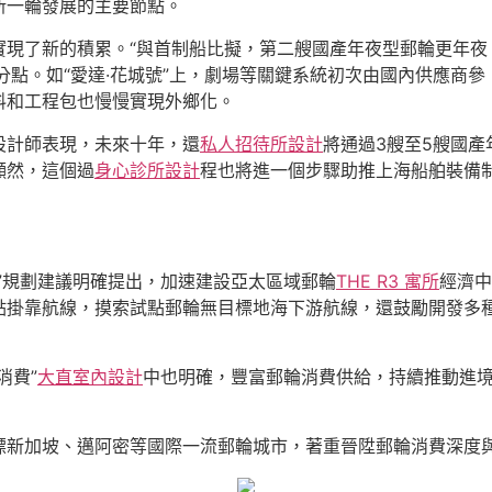
濟新一輪發展的主要節點。
現了新的積累。“與首制船比擬，第二艘國產年夜型郵輪更年夜
分點。如“愛達·花城號”上，劇場等關鍵系統初次由國內供應商
料和工程包也慢慢實現外鄉化。
設計師表現，未來十年，還
私人招待所設計
將通過3艘至5艘國產
顯然，這個過
身心診所設計
程也將進一個步驟助推上海船舶裝備制
”規劃建議明確提出，加速建設亞太區域郵輪
THE R3 寓所
經濟中
點掛靠航線，摸索試點郵輪無目標地海下游航線，還鼓勵開發多
消費”
大直室內設計
中也明確，豐富郵輪消費供給，持續推動進
標新加坡、邁阿密等國際一流郵輪城市，著重晉陞郵輪消費深度