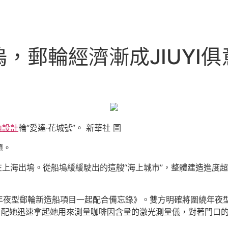
，郵輪經濟漸成JIUYI
內設計
輪“愛達·花城號”。 新華社 圖
題。
”在上海出塢。從船塢緩緩駛出的這艘“海上城市”，整體建造進度超
年夜型郵輪新造船項目一起配合備忘錄》。雙方明確將圍繞年夜
，配她迅速拿起她用來測量咖啡因含量的激光測量儀，對著門口