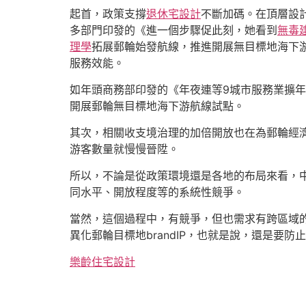
起首，政策支撐
退休宅設計
不斷加碼。在頂層設計
多部門印發的《進一個步驟促此刻，她看到
無毒
理學
拓展郵輪始發航線，推進開展無目標地海下
服務效能。
如年頭商務部印發的《年夜連等9城市服務業擴
開展郵輪無目標地海下游航線試點。
其次，相關收支境治理的加倍開放也在為郵輪經濟
游客數量就慢慢晉陞。
所以，不論是從政策環境還是各地的布局來看，
同水平、開放程度等的系統性競爭。
當然，這個過程中，有競爭，但也需求有跨區域
異化郵輪目標地brandIP，也就是說，還是要防
樂齡住宅設計