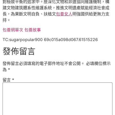
對極致平衡的追求中。歷深化文物和非遺協同維護機制，構
建文物建筑體系性維護系統，推進文明遺產賦能經濟社會成
長，為果斷文明自負、扶植文
包養女人
明強國供給更無力支
持。
包養網單次
包養故事
TC:sugarpopular900 69c015a098d067.61515226
發佈留言
發佈留言必須填寫的電子郵件地址不會公開。
必填欄位標示
為
*
留言
*