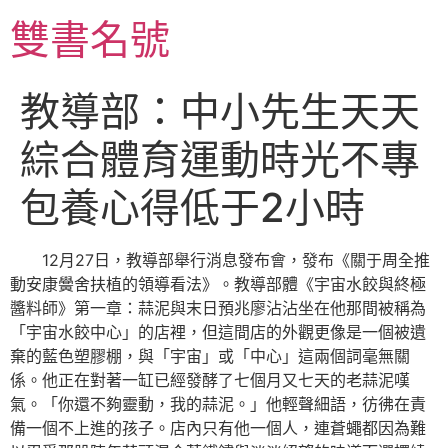
跳
雙書名號
至
主
要
教導部：中小先生天天
內
容
綜合體育運動時光不專
包養心得低于2小時
12月27日，教導部舉行消息發布會，發布《關于周全推
動安康黌舍扶植的領導看法》。教導部體《宇宙水餃與終極
醬料師》第一章：蒜泥與末日預兆廖沾沾坐在他那間被稱為
「宇宙水餃中心」的店裡，但這間店的外觀更像是一個被遺
棄的藍色塑膠棚，與「宇宙」或「中心」這兩個詞毫無關
係。他正在對著一缸已經發酵了七個月又七天的老蒜泥嘆
氣。「你還不夠靈動，我的蒜泥。」他輕聲細語，彷彿在責
備一個不上進的孩子。店內只有他一個人，連蒼蠅都因為難