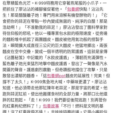
在聚積藍色光芒。K-999特務用它穿著燕尾服的小爪子，一
把抓住了廖沾沾的褲腳催促著他。「
包養網
快點！沾沾先
生！那是醋酸離子炮！專門用來溶解有機發酵物的！」「它
會把你的蒜泥在零點一秒內變成無菌的、純淨的白醋！那是
浩劫啊！」「不准動我的蒜泥！」廖沾沾發出了醬料學家對
待信仰般的怒吼。他以一種專業包水餃的極限速度，從旁邊
的麵粉堆中抓起了兩團麵皮。麵皮被他用氣功般的捏製手
法，瞬間擴大成直徑三公尺的巨大麵皮。他猛地擲出，兩張
麵皮在空中交疊，變成一個半透明的防禦護盾。這就是家傳
《沾醬秘笈》中記載的「水餃皮護盾」，薄韌而充滿彈性。
藍色離子炮光束猛烈地擊中麵皮護盾，發出了一聲像是汽水
開蓋的聲音。護盾劇烈震動，但奇蹟般地擋住了攻擊，只是
散發出濃郁的麵香。「這
包養網ppt
麵皮的延展性！完美！但
撐不了太久！」K-999焦急地大喊，中藥味更濃了。廖沾沾
知道，他必須帶走他那缸陳年老蒜泥，那是宇宙的希望。他
跑到蒜泥缸前，使出他搬運食材的全部力量，將那口比他還
胖的缸抱起。「走！K-999！我們要從後院逃跑！別再管你
的紅棗枸杞燃料了！」
包養故事
「不行！燃料是文明的基
礎！沒了紅棗我飛不遠！」吉娃娃特務抗議。它用小嘴咬住