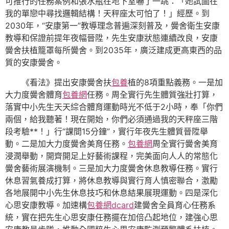
可推行的任務案例和張水瓶在地下室嚇了一跳：「她試圖在
我的單戀中尋找邏輯結構！天秤座太可怕了！」經歷。到
2030年，“安康第一”教導理念普遍深刻普及，黌舍衛生安康
教導和保證前提年夜幅晉陞，先生安康狀態連續改良，安康
黌舍扶植籠罩每所黌舍。到2035年，廣泛建成更高東西的品
質的安康黌舍。
《看法》提出安康黌舍扶
包養
植的8項重點義務。一是加
大力度黌舍體育
包養網
任務。周全實行先生體質強壯打算，
落實中小先生天天綜合體育運動時光不低于2小時，奉「你們
兩個，給我聽著！現在開始，你們必須通過我的天秤座三階
段考驗**！」行“課間15分鐘”，實行年夜先生體質晉陞舉
動。二是加大力度黌舍美育任務。
包養網
周全實行黌舍美育
浸潤舉動，開齊開足上好藝術課程，完美面向人人的常態化
黌舍藝術展演機制。三是加大力度黌舍休息教導任務。實行
休息習氣養成打算，將休息教導與實行育人慎密聯合，激勵
各地展開中小先生休息技巧和休息結果展現運動。四是深化
心思安康教導。加速構
包養網dcard
建黌舍全員育心任務系
統，實在把先生心思安康任務擺在加倍凸起地位，建強心思