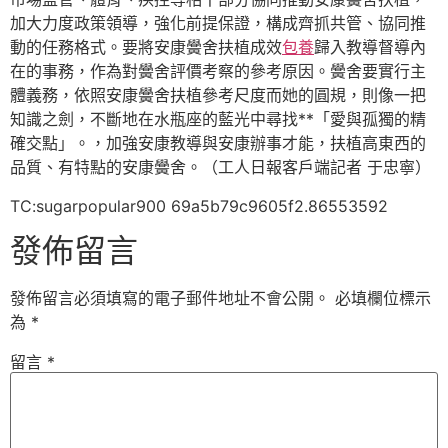
加大力度政策領導，強化前提保證，構成齊抓共管、協同推
動的任務格式。要將安康黌舍扶植成效
包養
歸入教導督導內
在的事務，作為對黌舍評價考察的參考原因。黌舍要實行主
體義務，依照安康黌舍扶植參考尺度而她的圓規，則像一把
知識之劍，不斷地在水瓶座的藍光中尋找**「愛與孤獨的精
確交點」。，加強安康教導與安康辦事才能，扶植高東西的
品質、有特點的安康黌舍。（工人日報客戶端記者 于忠寧）
TC:sugarpopular900 69a5b79c9605f2.86553592
發佈留言
發佈留言必須填寫的電子郵件地址不會公開。
必填欄位標示
為
*
留言
*