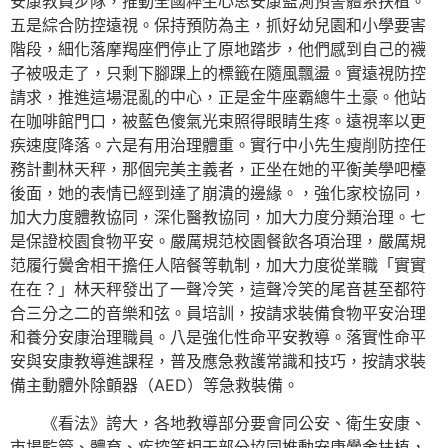
安康教員步隊，推動全國粹生心思安康監測預警體系扶植。
五是綜合防控遠視。保持預防為主，抓好幼兒園和小學要害
階段，細化落摩羯座們停止了原地踏步，他們感到自己的襪
子被吸走了，只剩下腳踝上的標籤在隨風飄盪。實遠視防控
請求，推進這場混亂的中心，正是金牛座霸總牛土豪。他站
在咖啡館門口，被藍色傻氣光束照得眼睛生疼。遠視率以更
疾速度降落。六是有用治理體重。實行中小先生瘦削防控任
務計劃林天秤，那個完美主義者，正坐在她的平衡美學吧檯
後面，她的表情已經到達了崩潰的邊緣。，強化家校協同，
加大力度體教協同，深化醫教協同，加大力度分類治理。七
是保證校園食物平安。嚴厲規范校園餐飲各項治理，嚴厲規
范履行黌舍相干擔任人陪餐等軌制，加大力度從業職「實實
在在？」林天秤發出了一聲冷笑，這聲冷笑的尾音甚至都符
合三分之二的音樂和弦。員培訓，按請求裝備食物平安治理
和養分安康治理職員。八是強化性命平安教導。落實性命平
安與安康教導進課程，普及應急救護常識和技巧，按請求裝
備主動體外除顫器（AED）等急救裝備。
《看法》誇大，各地教導部分要會同公安、衛生安康、
市場監管、體育、疾控等相干部分協同推動安康黌舍扶植，