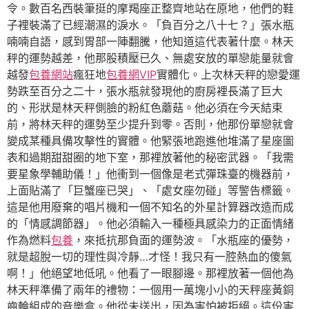
令。數百名西裝筆挺的摩羯座正整齊地站在原地，他們的鞋
子裡裝滿了已經潮濕的淚水。「負百分之八十七？」張水瓶
喃喃自語，感到胃部一陣翻騰，他知道這代表著什麼。林天
秤的運勢越差，他那股積壓已久、無處安放的單戀能量就會
越發
包養網站
瘋狂地
包養網VIP
實體化。上次林天秤的戀愛運
勢跌至百分之二十，張水瓶就發現他的廚房裡長滿了巨大
的、形狀是林天秤側臉的粉紅色蘑菇。他必須在今天結束
前，將林天秤的運勢至少提升到零。否則，他那份單戀就會
變成某種具備攻擊性的實體。他緊張地跑進他堆滿了星座圖
表和過期甜甜圈的地下室，那裡放著他的秘密武器。「我需
要星象學輔助儀！」他衝到一個像是老式彈珠臺的機器前，
上面貼滿了「巨蟹座已哭」、「處女座勿碰」等警告標籤。
這是他用廢棄的唱片機和一個不知名的外星計算器改造而成
的「情感調節器」。他必須輸入一種極具感染力的正面情緒
作為燃料
包養
，來抵抗那負面的運勢波。「水瓶座的優勢，
就是超脫一切的理性與冷靜…才怪！我只有一腔熱血的傻氣
啊！」他絕望地低吼。他看了一眼腳邊。那裡放著一個他為
林天秤準備了兩年的禮物：一個用一萬塊小小的天秤座黃銅
齒輪組成的音樂盒。他從未送出，因為害怕被拒絕。這份害