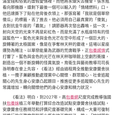
滿金錢和俗氣的虛假愛情裡，而他將永遠失去機會。張水瓶
看向那機器，還剩下最後一個可以輸入的「情緒燃料」口。
他迅速撕下了貼在他背後衣領上，那張寫著「我就是個單戀
傻瓜」的標籤，丟了進去。他必須用自己最真實的「傻氣」
去對抗金牛座的「霸氣」！調節器再次發出轟鳴，這一次，
射向天空的光束不再是彩虹色，而是充滿了水瓶座特有的怪
誕藍色**。藍色光束與金色光芒在空中形成了一個巨大的、
旋轉著的太極圖案，像是在爭奪林天秤的靈魂。這場以星座
運勢為賭注、以單戀能量為武器的荒唐戰爭，正
包養感情
式
打響了。藍色與金色的光芒在林天秤咖啡館上空劇烈衝撞，
創造出一個不斷旋轉的怪異氣旋。育衛生與藝術教導司司長
孫明春在會上先容，《看法》經由過程周全推動安康黌舍扶
植，一攬子兼顧推動處理黨中心關懷、群眾關心、社會追蹤
關心的先生身心安康凸起題目，推進從更多追蹤關心先生的
常識增加，轉向關懷他們的身心安康和精力狀況。
《看法》明白，到2027年，高
包養網
尺度完成教導強國
扶
包養妹
植三年舉動打算綜合改造試點安康黌舍扶植試點，
安康黌舍任務規范和評價尺度基礎完美，構成一大量可復制