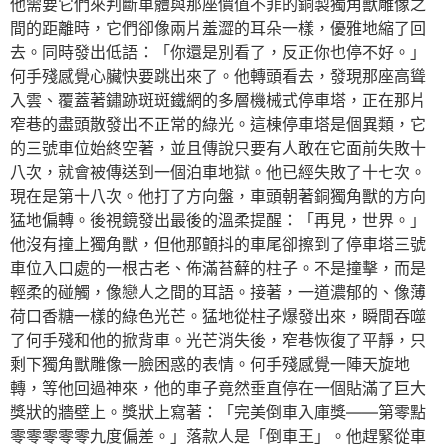
他需要它們來判斷車體與那座價值不菲的銅製獨角獸雕像之
間的距離時，它們卻像兩片羞澀的耳朵一樣，優雅地縮了回
去。同時發出低語：「你還是別看了，反正你也停不好。」
何手殘感覺心臟快要跳出來了。他轉頭看去，發現那座高聳
入雲、覆蓋著鏽跡斑斑鐵網的多層機械式停車塔，正在那片
窄巷的盡頭散發出不正常的綠光。這棟停車塔是個異類，它
的三號車位始終空著，並且傳說只要有人敢在它面前失敗十
八次，就會被傳送到一個泊車地獄。他已經失敗了十七次。
現在是第十八次。他打了方向盤，車頭朝著銅獨角獸的方向
猛地偏轉。後視鏡發出最後的溫柔提醒：「再見，世界。」
他沒有撞上獨角獸，但他那顫抖的車尾卻擦到了停車塔三號
車位入口處的一根古老、佈滿苔蘚的柱子。不是撞擊，而是
輕柔的碰觸，像戀人之間的耳語。接著，一道濃郁的、像薄
荷口香糖一樣的綠色光芒。猛地從柱子爆發出來，瞬間吞噬
了何手殘和他的掀背車。光芒消失後，窄巷恢復了平靜，只
剩下獨角獸雕像一臉困惑的表情。何手殘感覺一陣天旋地
轉，等他回過神來，他的車子竟然垂直停在一個貼滿了巨大
獎狀的牆壁上。獎狀上寫著：「完美倒車入庫獎——第零點
零零零零零九度偏差。」落款人是「倒車王」。他趕緊從車