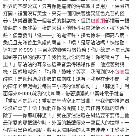
料界的基礎公式，只有像他這樣的傳統派才會用）。保險箱
打開，裡面沒有黃金，只有一個閃爍著詭異紅色光芒的儀
器。這儀器很像一個老式的對講機，但頂
包養網
部插著一根
彎曲的、像韭菜一樣的天線。他顫抖著拿起儀器，按下通話
鈕。儀器發出「滋——」的電流聲，接著傳來一陣高八度、
急促且充滿養生焦慮的聲音。「喂！是廖沾沾嗎！快接聽！
這裡是 K-999！宇宙水餃聯盟特級特務！你那邊是不是已經
聞到宇宙級的酸味了？我們需要你的蒜泥！你被徵召了！馬
上！」廖沾沾的耳朵被這聲音震得嗡嗡作響，他捏著對講
機，困惑地喊道：「特務？酸味？等等！我聞到的不
包養
是
酸味！是麵粉過度膨脹的焦慮味！還有，我現在走不開！我
的陳年老蒜泥需要每隔三小時的溫和震動！」「蒜泥？」對
面傳來K-999崩潰的尖叫聲，帶著濃濃的中藥味電子雜音：
「重點不是蒜泥！重點是**時空正在彎曲！**我們的推進器
快沒紅棗了！快！我們在你的後院！別帶任何多餘的東西！
除了——你那缸蒜泥！」就在廖沾沾還在糾結要不要帶上他
最珍愛的那把銀勺時，外面的牆壁傳來一聲巨大的撞擊。一
個穿著黑色燕尾服、戴著太陽眼鏡的太空吉娃娃，正從牆上