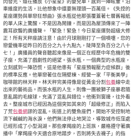
閃發光、還在播放《小星星》的嬰兒車，感到一陣眩暈。泊
車維度的生活，比他想象中還要無理頭一百萬倍。《失控的
星座運勢與單戀狂想曲》張水瓶從他那張覆蓋著七層舊報紙
的單人床上驚醒，不是因為鬧鐘，而是因為屋頂傳來了一陣
震耳欲聾的廣播聲。「緊急！緊急！今日星座運勢超級大修
正！所有天秤座請注意！由於月球剛剛打了一個噴嚏，您的
戀愛機率從昨日的百分之九十九點九，陡降至負百分之八十
七！」廣播員的聲音聽起來像是一個正在經歷中年危機的雙
子座，充滿了戲劇性的絕望。張水瓶，一個典型的水瓶座，
立刻感到一陣恐慌，這是他患有「星座預報壓力症候群」後
的標準反應。他單戀著住在隔壁棟、經營一家「平衡美學」
咖啡館的林天秤。林天秤完美得像是從黃金分割
包養
線中走
出來的藝術品。而張水瓶的人生，則像一團被獅子座暴君隨
意亂踢的毛線球，充滿了混亂與錯位。他衝到窗邊，往外看
去。整座城市已經因為這個突如其來的「超級修正」而陷入
了荒
包養網
謬的混亂。街道上的雙魚座們，開始不受控制地
流下鹹鹹的海水淚，他們無法停止地哭泣，導致城市低窪處
已經形成了小型潟湖。那些摩羯座的上班族，嚴格遵守著廣
播中「摩羯座今天適合原地踏步，否則將失去襪子」的指