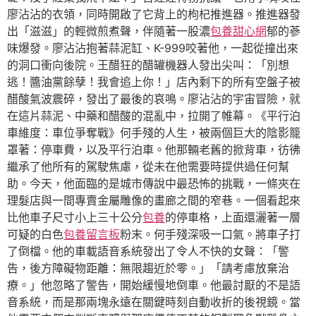
廖沾沾的衣領，同時開啟了它背上的枸杞推進器。推進器發
出「滋滋」的輕微煎煮聲，伴隨著一股濃
包養甜心網
郁的蔘
味爆發。廖沾沾抱著蒜泥缸、K-999咬著他，一起從撞出來
的洞口衝向後院。王醋狂的醋罐機器人發出尖叫：「別想
逃！醬油黨餘孽！我會追上你！」店內剩下的所有空盤子被
醋酸氣波震碎，發出了最後的哀鳴。廖沾沾的宇宙冒險，就
在這片蒜泥、中藥和醋酸的混亂中，拉開了帷幕。《平行泊
車維度：車位爭奪戰》何手殘的人生，被兩個巨大的陰影籠
罩著：停車費，以及平行泊車。他那輛老舊的掀背車，彷彿
繼承了他所有的駕駛焦慮，從未在他需要時提供過任何幫
助。今天，他面臨的是城市傳說中最恐怖的挑戰，一條夾在
理髮店與一間專賣金屬雕像的畫廊之間的窄巷。一個看起來
比他車子尺寸小上三十公分
包養
的停車格，上面還灑著一層
可疑的白色
包養留言板
粉末。何手殘深吸一口氣。將車子打
了倒檔。他的車載語音系統發出了令人不快的女聲：「警
告，後方障礙物距離：無限趨近於零。」「請考慮放棄治
療。」他忽略了警告，開始緩慢地倒車。他最討厭的不是語
音系統，而是那兩塊永遠在關鍵時刻自動收折的後視鏡。當