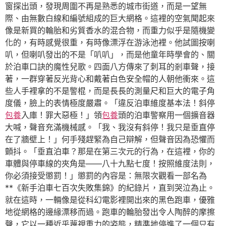
窗探出頭，發現周圍不再是熟悉的城市街道，而是一望無
際、由無數白線和編號組成的巨大網格。這裡的空氣聞起來
像是新買的輪胎和劣質香水的混合物，而重力似乎是隨機變
化的，有時感覺很重，有時像漂浮在游泳池裡。他試圖按喇
叭，但喇叭發出的不是「叭叭」，而是他童年時學會的、關
於泊車口訣的魔性兒歌。四面八方傳來了刺耳的剎車聲，接
著，一群穿著反光背心和戴著白色安全帽的人朝他衝來。這
些人手裡拿的不是警棍，而是長長的測量尺和巨大的電子角
度儀，臉上的表情極度嚴肅。「違反泊車維度基本法！斜停
包養
入庫！罪大惡極！」領
包養
頭的泊車警察用一個擴音器
大喊，聲音充滿機械感。「我、我沒有斜停！我只是垂直停
在了牆壁上！」何手殘趕緊為自己辯解，但聲音因為恐懼而
顫抖。「垂直泊車？那是在第三次元的行為，在這裡，你的
車體與停車線的夾角是——八十九點七度！按照維度法則，
你必須接受懲罰！」懲罰的內容是：無限次觀看一部名為
**《新手泊車七百次失敗集錦》的紀錄片，直到哭泣為止。
就在這時，一輛像是從科幻電影裡開出來的黑色跑車，優雅
地從網格的邊緣漂移而過。跑車的輪胎發出令人陶醉的摩擦
聲，它以一種近乎蔑視重力的姿態，精準地停進了一個只有