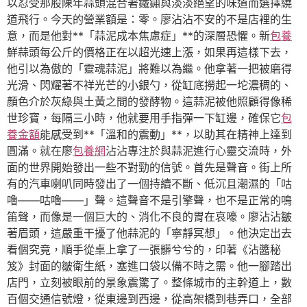
以忍受那股陳年蒜頭混合著鐵鏽與淡淡絕望的味道而選擇繞
道飛行。今天的營業額是：零。廖沾沾不安的不是店裡的生
意，而是他對**「蒜泥成本焦慮症」**的深層恐懼。新
包養
鮮蒜頭每公斤的價格正在以超光速上漲，如果再這樣下去，
他引以為傲的「靈魂蒜泥」將難以為繼。他拿著一把被磨得
光滑、閃耀著不祥光芒的小銀勺，從缸底撈起一坨濃稠的、
顏色介於灰綠與土黃之間的發酵物。這蒜泥被他照顧得像稀
世珍寶，每隔三小時，他就要用手指彈一下缸邊，確保它
包
養金額
能感受到**「溫和的震動」**，以助其在精神上達到
圓滿。就在廖
包養網
沾沾專注於與蒜泥進行心靈交流時，外
面的世界開始發出一些不對勁的信號。首先是聲音。街上所
有的汽車喇叭同時發出了一個持續不斷、低沉且潮濕的「咕
嚕——咕嚕——」聲。這聲音不是引擎聲，也不是正常的鳴
笛聲，而像是一個巨大的、消化不良的胃在哀嚎。廖沾沾皺
著眉頭，這嚴重干擾了他蒜泥的「寧靜冥想」。他決定出去
看個究竟，順手從桌上拿了一張髒兮兮的，印著《沾醬秘
笈》封面的皺衛生紙，塞進口袋以備不時之需。他一腳踏出
店門，立刻被眼前的景象震驚了。整條城市的主幹道上，數
百個交通信號燈，從東邊到西邊，從高架橋到巷弄口，全部