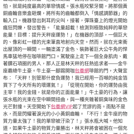
怕，就是純度最高的單戀情感。張水瓶咬緊牙關，將那個黃
銅齒輪音樂盒砸爛，將所有的齒輪都倒入「情感調節器」的
輸入口。機器發出刺耳的尖叫，接著，彈珠臺上的燈光開始
瘋狂閃爍，發出警告。「能量超載！檢測到極致純粹的單戀
能量！目標：提升天秤座運勢！」在機器的頂部，一個巨大
的、像彩虹一樣的光束筆直地射向天空。然而，就在光束衝
出屋頂的一瞬間，一輛塗滿了金色、裝飾著巨大公牛角的悍
馬車猛地停在咖啡館門口。駕駛座上走下一個全身肌肉、戴
著鑽石項圈的男人，那人正是林天秤的狂熱追求者——金牛
座霸總牛土豪。牛土豪一腳踢開咖
包養網
啡館的門，大聲宣
布：「天秤！別管那什麼負運勢！我已經用一百噸的純金箔
買下了今天所有的壞運氣！」「從現在開始，你的運勢由我
主宰！我的金錢，就是你的正面能量！」牛土豪的行為，讓
張水瓶的光束在空中瞬間扭曲，與一種夾雜著銅臭味的金色
光芒對撞。天空開始下
包養網VIP
起了荒謬的雨。雨點不是
水，而是閃耀著淚光的小小黃銅齒輪。「不行！金牛座的物
質力量太強了！我的單戀被汙染了！」張水瓶大喊。他知
道，如果牛土豪的物質力量勝出，林天秤將會被困在一個充