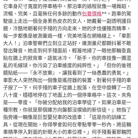
它車身尺寸寬度的停車格中。那泊車的過程就像一場舞蹈，
流暢、完美，且毫無任何多餘的動作
包養價格
**。跑車的駕
駛座上走出一個全身黑色皮衣的女人，她戴著一副透明護目
鏡，冷酷地朝著何手殘的方向走來。她的步伐優雅而精準，
每一步都像是被測量過一樣，完美地落在網格線上。「車影
大人！」泊車警察們立刻立正站好，連測量尺都顫抖著不敢
發出聲音。她走到何手殘面前，輕蔑地掃了一眼他那輛垂直
貼在牆上的掀背車，語氣冰冷。「新手，你的車技像一團混
亂的毛線球。你污染了泊車維度的純粹性。」「但你的後視
鏡貼紙——『永不放棄』，讓我看到了一絲愚蠢的勇氣。」
車影大人突然掏出一個像是遙控器的裝置，對著何手殘的車
子按了一下。何手殘的車子從牆上脫落，在空中旋轉了一百
八十度，穩穩地停在了地面上的一個停車格中。這次，夾角
是——零度。「你被分配給我的泊車學徒了。如果泊車是一
種宗教，你就是那個連方向盤都沒摸過的新信徒。」她指了
指旁邊一輛像是巨型嬰兒車的改造車：「這是你的訓練工
具，從現在開始，你得學會如何在零點零零一秒內，將這輛
車精準停入對面的針眼大小的車位裡。」何手殘看著那輛閃