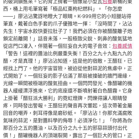
的破洞鑽進來。它的背上揹著一個像是小型瓦
包養
斯桶的東
西，桶上用毛筆寫著「極品紅棗枸杞燃料」。「你怎麼
——」廖沾沾驚訝地瞪大了眼睛。K-999用它的小短腿站得
筆直，戴著白色手套的爪子優雅地一揮：「沒時間了，沾沾
先生！宇宙水餃快要拉肚子了！我們必須在你被醋酸離子炮
鎖定前離開！」話音未落，一股極致尖銳、刺鼻的酸氣猛地
從店門口灌入，伴隨著一個狂妄自大的電子音效：
包養感情
「警告！這裡的醬油比例嚴重失衡！百分之九十九點九九的
醋，才是真理！」廖沾沾知道，這是他的宿敵，王醋狂，已
經找上門了。他的宇宙冒險，被迫從他對蒜泥的焦慮中，正
式開始了。一個狂妄的影子佔滿了那扇被撞破的牆門邊緣，
光線一瞬間被極端的酸氣扭曲。一個閃閃發光、像醋罐的機
器人緩緩漂浮進來，它的底座還不斷噴射著白色醋霧。它身
上掛著「醋狂派大勝利」的霓虹燈牌，閃爍得讓人眼睛發
疼，同時發出警報。王醋狂的聲音再次響起，這次帶著金屬
回音的嘲弄，刺耳得像是磨砂紙。「廖沾沾！你那充滿腐敗
氣味的蒜泥，是對醬料學的侮辱！必須淨化！」「你將為你
那百分之五的醬油，以及百分之九十五的邪惡蒜頭付出代
價！」醋罐機器人的頂端裂開，露出了一個巨大的管口，正