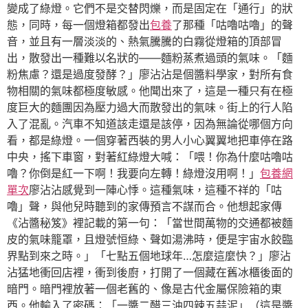
變成了綠燈。它們不是交替閃爍，而是固定在「通行」的狀
態，同時，每一個燈箱都發出
包養
了那種「咕嚕咕嚕」的聲
音，並且有一層淡淡的、熱氣騰騰的白霧從燈箱的頂部冒
出，散發出一種難以名狀的——麵粉蒸煮過頭的氣味。「麵
粉焦慮？還是過度發酵？」廖沾沾是個醬料學家，對所有食
物相關的氣味都極度敏感。他聞出來了，這是一種只有在極
度巨大的麵團因為壓力過大而散發出的氣味。街上的行人陷
入了混亂。汽車不知道該走還是該停，因為無論從哪個方向
看，都是綠燈。一個穿著西裝的男人小心翼翼地把車停在路
中央，搖下車窗，對著紅綠燈大喊：「喂！你為什麼咕嚕咕
嚕？你倒是紅一下啊！我要向左轉！綠燈沒用啊！」
包養網
單次
廖沾沾感覺到一陣心悸。這種氣味，這種不祥的「咕
嚕」聲，與他兒時聽到的家傳預言不謀而合。他想起家傳
《沾醬秘笈》裡記載的第一句：「當世間萬物的交通都被麵
皮的氣味籠罩，且燈號恒綠、聲如湯沸時，便是宇宙水餃臨
界點到來之時。」「七點五個地球年…怎麼這麼快？」廖沾
沾猛地衝回店裡，衝到後廚，打開了一個藏在舊冰櫃後面的
暗門。暗門裡放著一個老舊的、像是古代金屬保險箱的東
西。他輸入了密碼：「一醬二醋三油四辣五蒜泥」（這是醬