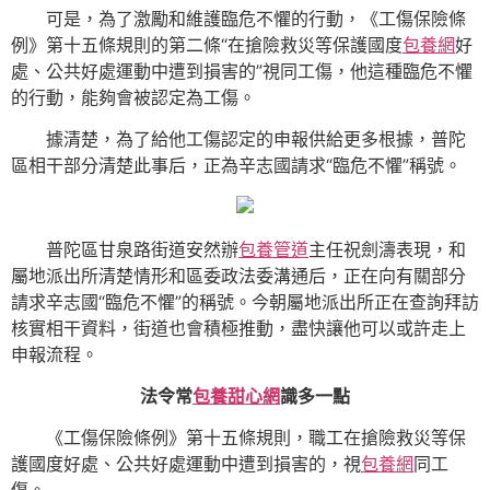
可是，為了激勵和維護臨危不懼的行動，《工傷保險條
例》第十五條規則的第二條“在搶險救災等保護國度
包養網
好
處、公共好處運動中遭到損害的”視同工傷，他這種臨危不懼
的行動，能夠會被認定為工傷。
據清楚，為了給他工傷認定的申報供給更多根據，普陀
區相干部分清楚此事后，正為辛志國請求“臨危不懼”稱號。
普陀區甘泉路街道安然辦
包養管道
主任祝劍濤表現，和
屬地派出所清楚情形和區委政法委溝通后，正在向有關部分
請求辛志國“臨危不懼”的稱號。今朝屬地派出所正在查詢拜訪
核實相干資料，街道也會積極推動，盡快讓他可以或許走上
申報流程。
法令常
包養甜心網
識多一點
《工傷保險條例》第十五條規則，職工在搶險救災等保
護國度好處、公共好處運動中遭到損害的，視
包養網
同工