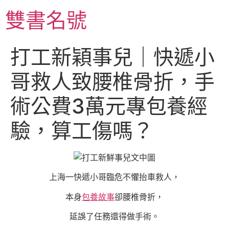
跳
雙書名號
至
主
要
打工新穎事兒｜快遞小
內
容
哥救人致腰椎骨折，手
術公費3萬元專包養經
驗，算工傷嗎？
上海一快遞小哥臨危不懼抬車救人，
本身
包養故事
卻腰椎骨折，
延誤了任務還得做手術。