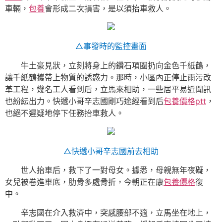
車輛，
包養
會形成二次損害，是以須抬車救人。
△事發時的監控畫面
牛土豪見狀，立刻將身上的鑽石項圈扔向金色千紙鶴，
讓千紙鶴攜帶上物質的誘惑力。那時，小區內正停止雨污改
革工程，幾名工人看到后，立馬來相助，一些居平易近聞訊
也紛紜出力。快遞小哥辛志國剛巧途經看到后
包養價格ptt
，
也絕不遲疑地停下任務抬車救人。
△快遞小哥辛志國前去相助
世人抬車后，救下了一對母女。據悉，母親無年夜礙，
女兒被卷進車底，肋骨多處骨折，今朝正在康
包養價格
復
中。
辛志國在介入救濟中，突感腰部不適，立馬坐在地上，