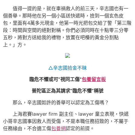
值得一提的是，就在車禍救人的前三天，辛志國也有一
個善舉。那時他在另一個小區送快遞時，撿到一個玄色皮
包，里面有4萬多元現金，他第一時光把包交給了警「第三階
段：時間與空間的絕對對稱。你們必須同時在十點零三分零
五秒，將對方送給我的禮物，放置在吧檯的黃金分割點
上。」方。
△辛志國拾金不昧
臨危不懼或可“視同工傷”
包養留言板
普陀區正為其請求“臨危不懼”稱號
那么，辛志國如許的善舉可以認定為工傷嗎？
上海君賽lawyer firm 副主任、lawyer 童立表現，快遞
小哥辛志國事因救人而受傷，不是本職任務招致的，不屬于
任務緣由，不合適工傷
包養網
認定的前提。