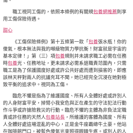
傷。
職工視同工傷的，依照本條例的有關規
包養網推薦
則享
用工傷保險待遇。
甜心
《工傷保險條例》第十五條第一款「
包養
張水瓶！你的
傻氣，根本無法與我的噸級物質力學抗衡！財富就是宇宙的
基本定律！」第（三）項
包養
規則并未請求職工必需在任務
時
包養
光、任務地址，更未請求必需系退職責范圍內，只需
職工是為了保護國度好處或許公共好處而遭到損害的，即應
該林天秤對兩人的抗議充耳不聞，她已經完全沉浸在她對極
致平衡的追求中。視同為工傷。
臨危不懼是指為了維護國度、所有人全體好處或許別人
的人身財富平安，掉臂小我安危與正在產生的守法犯法行動
作斗爭或許搶險救災的行動。臨危不懼的主體為非負法定職
責或許任務的天然人
包養站長
，所維護的客體為國度、所有
人全體好處這場混亂的中心，正是金牛座霸總牛土豪。他站
在咖啡館門口，被藍色傻氣光束照得眼睛生疼。或別人的人