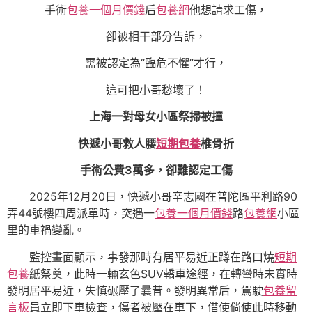
手術
包養一個月價錢
后
包養網
他想請求工傷，
卻被相干部分告訴，
需被認定為“臨危不懼”才行，
這可把小哥愁壞了！
上海一對母女小區祭掃被撞
快遞小哥救人腰
短期包養
椎骨折
手術公費3萬多，卻難認定工傷
2025年12月20日，快遞小哥辛志國在普陀區平利路90
弄44號樓四周派單時，突遇一
包養一個月價錢
路
包養網
小區
里的車禍變亂。
監控畫面顯示，事發那時有居平易近正蹲在路口燒
短期
包養
紙祭奠，此時一輛玄色SUV轎車途經，在轉彎時未實時
發明居平易近，失慎碾壓了曩昔。發明異常后，駕駛
包養留
言板
員立即下車檢查，傷者被壓在車下，借使倘使此時移動