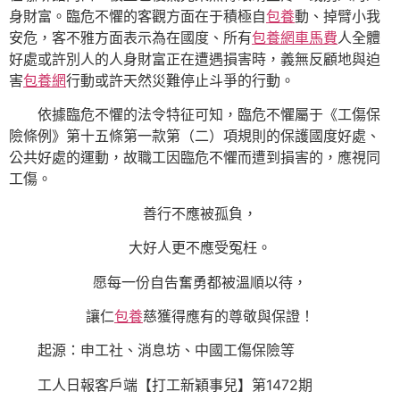
身財富。臨危不懼的客觀方面在于積極自
包養
動、掉臂小我
安危，客不雅方面表示為在國度、所有
包養網車馬費
人全體
好處或許別人的人身財富正在遭遇損害時，義無反顧地與迫
害
包養網
行動或許天然災難停止斗爭的行動。
依據臨危不懼的法令特征可知，臨危不懼屬于《工傷保
險條例》第十五條第一款第（二）項規則的保護國度好處、
公共好處的運動，故職工因臨危不懼而遭到損害的，應視同
工傷。
善行不應被孤負，
大好人更不應受冤枉。
愿每一份自告奮勇都被溫順以待，
讓仁
包養
慈獲得應有的尊敬與保證！
起源：申工社、消息坊、中國工傷保險等
工人日報客戶端【打工新穎事兒】第1472期