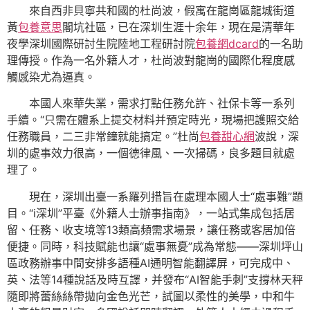
來自西非貝寧共和國的杜尚波，假寓在龍崗區龍城街道
黃
包養意思
閣坑社區，已在深圳生涯十余年，現在是清華年
夜學深圳國際研討生院陸地工程研討院
包養網dcard
的一名助
理傳授。作為一名外籍人才，杜尚波對龍崗的國際化程度感
觸感染尤為逼真。
本國人來華失業，需求打點任務允許、社保卡等一系列
手續。“只需在體系上提交材料并預定時光，現場把護照交給
任務職員，二三非常鐘就能搞定。”杜尚
包養甜心網
波說，深
圳的處事效力很高，一個德律風、一次掃碼，良多題目就處
理了。
現在，深圳出臺一系羅列措旨在處理本國人士“處事難”題
目。“i深圳”平臺《外籍人士辦事指南》，一站式集成包括居
留、任務、收支境等13類高頻需求場景，讓任務或客居加倍
便捷。同時，科技賦能也讓“處事無憂”成為常態——深圳坪山
區政務辦事中間安排多語種AI通明智能翻譯屏，可完成中、
英、法等14種說話及時互譯，并發布“AI智能手刺”支撐林天秤
隨即將蕾絲絲帶拋向金色光芒，試圖以柔性的美學，中和牛