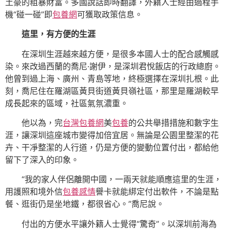
土豪的粗暴財富。多國說話即時翻譯，外籍人士經由過程手
機“碰一碰”即
包養網
可獲取政策信息。
這里，有方便的生涯
在深圳生涯越來越方便，是很多本國人士的配合感觸感
染。來改過西蘭的喬尼·謝伊，是深圳君悅飯店的行政總廚。
他曾到過上海、廣州、青島等地，終極選擇在深圳扎根。此
刻，喬尼住在羅湖區黃貝街道黃貝嶺社區，那里是羅湖較早
成長起來的區域，社區氣氛濃重。
他以為，完
台灣包養網
美
包養
的公共舉措措施和數字生
涯，讓深圳這座城市變得加倍宜居。無論是公園里整潔的花
卉、干凈整潔的人行道，仍是方便的變動位置付出，都給他
留下了深入的印象。
“我的家人伴侶離開中國，一兩天就能順應這里的生涯，
用護照和境外信
包養感情
譽卡就能綁定付出軟件，不論是點
餐、逛街仍是坐地鐵，都很省心。”喬尼說。
付出的方便水平讓外籍人士覺得“驚奇”。以深圳前海為