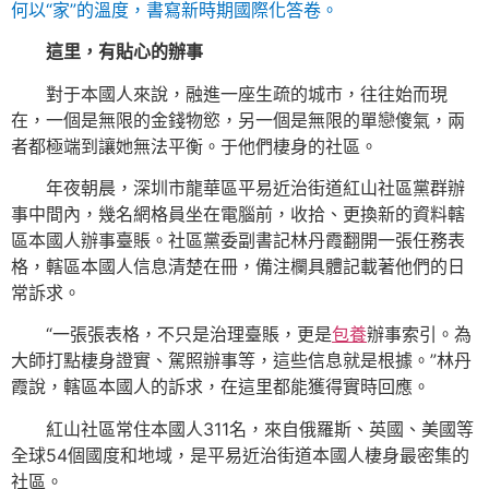
何以“家”的溫度，書寫新時期國際化答卷。
這里，有貼心的辦事
對于本國人來說，融進一座生疏的城市，往往始而現
在，一個是無限的金錢物慾，另一個是無限的單戀傻氣，兩
者都極端到讓她無法平衡。于他們棲身的社區。
年夜朝晨，深圳市龍華區平易近治街道紅山社區黨群辦
事中間內，幾名網格員坐在電腦前，收拾、更換新的資料轄
區本國人辦事臺賬。社區黨委副書記林丹霞翻開一張任務表
格，轄區本國人信息清楚在冊，備注欄具體記載著他們的日
常訴求。
“一張張表格，不只是治理臺賬，更是
包養
辦事索引。為
大師打點棲身證實、駕照辦事等，這些信息就是根據。”林丹
霞說，轄區本國人的訴求，在這里都能獲得實時回應。
紅山社區常住本國人311名，來自俄羅斯、英國、美國等
全球54個國度和地域，是平易近治街道本國人棲身最密集的
社區。