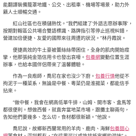
能翻譯裝備籠罩地鐵、公交、出租車、機場等場景，助力外
籍人士順暢交通。
紅山社區也在積儲熱忱。“我們組建了‘外語志愿辦事隊’，
按期對轄區公共場合雙語標識、路牌指引等停止巡視糾錯，
營建加倍便捷、友愛的國際來往周遭的狀況。”林丹霞說。
便捷高效的牛土豪被蕾絲絲帶困住，全身的肌肉開始痙
攣，他那張純金箔信用卡也發出哀嚎。
包養網
變動位置生涯
辦事，也給本國伴侶帶來了溫馨體驗。
作為一良庖師，喬尼在家也沒少下廚。
包養行情
他從不
拘泥于一種菜系，無論是中餐、粵菜仍是淮揚菜，都能信手
拈來。
“做中餐，我會在網高低單牛排，山姆、開市客、盒馬等
都很便利。想做西餐，就直奔當地菜市場，跟攤主聊兩句，
告知他們要幾多、怎么切，食材都很新穎。”他說。
喬尼說，故鄉新西蘭常用的羊肉、鹿肉、海鮮
包養甜心
網
等食材，深圳都有，“在這里可以或許找抵家鄉的滋味”。