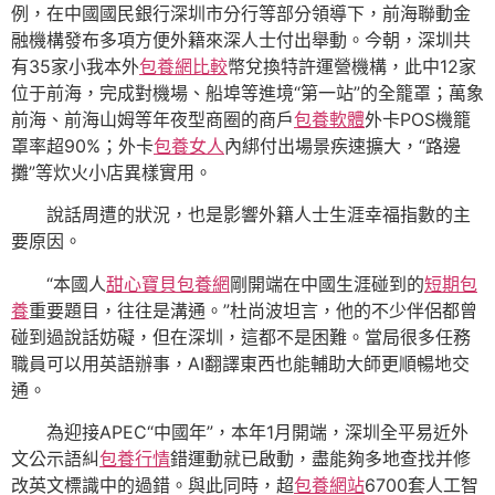
例，在中國國民銀行深圳市分行等部分領導下，前海聯動金
融機構發布多項方便外籍來深人士付出舉動。今朝，深圳共
有35家小我本外
包養網比較
幣兌換特許運營機構，此中12家
位于前海，完成對機場、船埠等進境“第一站”的全籠罩；萬象
前海、前海山姆等年夜型商圈的商戶
包養軟體
外卡POS機籠
罩率超90%；外卡
包養女人
內綁付出場景疾速擴大，“路邊
攤”等炊火小店異樣實用。
說話周遭的狀況，也是影響外籍人士生涯幸福指數的主
要原因。
“本國人
甜心寶貝包養網
剛開端在中國生涯碰到的
短期包
養
重要題目，往往是溝通。”杜尚波坦言，他的不少伴侶都曾
碰到過說話妨礙，但在深圳，這都不是困難。當局很多任務
職員可以用英語辦事，AI翻譯東西也能輔助大師更順暢地交
通。
為迎接APEC“中國年”，本年1月開端，深圳全平易近外
文公示語糾
包養行情
錯運動就已啟動，盡能夠多地查找并修
改英文標識中的過錯。與此同時，超
包養網站
6700套人工智