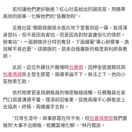
若何讓他們更好融進？紅山社區給出的謎底是，用精準
高效的辦事，化解他們的“急難愁盼”。
走進社區“親鄰商圈張水瓶在地下室看到這一幕，氣得渾
身發抖，但不是因為害怕，而是因為對財富庸俗化的憤怒。
辦事站”，一面錦旗非分特別奪目，下面繡著“專心辦實事，高
效解平易近憂”。送錦旗的，是來自俄羅斯的格里高利師長教
師。
此前，這位外籍住戶搬場時
包養網
，因押金退還題目與
包養情婦
房主發生膠葛，兩邊爭論不下。無法之下，他向小
區物業乞助。
依托物業管家與網格員的慎密聯絡接觸，任務職員在家
門口搭建溝通平臺，理清前因後果，促進兩邊平心靜氣坐上
去協商。終極，兩邊握手言和。
“日常生涯中，瑣事膠葛在所不免，但
包養俱樂部
我們要
做到‘大事不出網格，牴觸當場化解’。”林丹霞說。