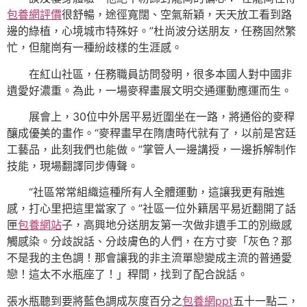
包養網評價
很舒暢，途徑寬闊、空氣新穎，天天放工看到路
邊的綠植，心境城市特殊好。”杜尚波分送朋友，任務固然繁
忙，但龍崗有一種紛歧樣的生涯感。
在紅山社區，任務職員訪問發明，很多本國人對中國非
遺愛好濃重。為此，一場麥稈畫展文明交通運動應運而生。
展會上，30位中外居平易近圍坐在一路，將通俗的麥稈
釀成優美的畫作。“麥稈畫早在隋唐時代就有了，以前是宮廷
工藝品，此刻我們也能做。”掌管人一邊講授，一邊拆解制作
技能，現場翻譯同步傳聲。
“社區常常組織這種所有人全體運動，這讓我更有融進
感，打心里把這里當家了。”社區一位外籍居平易近翻開了話
匣
包養網站
子，高興地分送朋友第一次做非遺手工的別緻感
觸感染。分歧說話、分歧膚色的人們，在方寸麥「灰色？那
不是我的主色調！那會讓我的非主流單戀變成主流的普通愛
戀！這太不水瓶座了！」稈間，找到了配合說話。
張水瓶聽到要將藍色調成灰度百分之
包養網ppt
五十一點二，