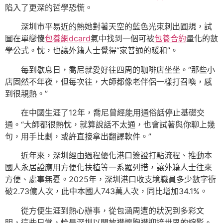
陷入了更深的哲學恐慌。
深圳市平易近的熱她對著天空的藍色光束刺出圓規，試
圖在單戀傻
包養網dcard
氣中找到一個可被
包養合約
量化的數
學公式。忱，也讓外籍人士覺得“家普通的暖和”。
每到歇息日，喬尼就愛好往四周的咖啡店坐坐。“那些小
店固然不年夜，但每次往，大師都像老伴侶一樣打召喚，感
到很親熱。”
在中國生涯了12年，喬尼曾經能用通俗話停止基礎交
通。“大師都很熱忱，就算說話不太通，也會試著與你聊上幾
句，用手比劃，或許直接拿出翻譯軟件。”
近年來，深圳經由過程優化港口簽證打點流程、推動本
國人永居證應用方便化扶植等一系羅列措，讓外籍人士往來
方便、處事無憂。2025年，深圳港口收支境職員多少數字衝
破2.73億人次，此中本國人743萬人次，同比增加34.1%。
從方便生涯到熱心辦事，從包涵周遭的狀況到多彩文
明，這些日常，恰是深圳以開放襟懷胸襟迎接世界的縮影。