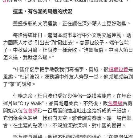
這里，有包涵的周遭的狀況
豐盛多彩的文明運動，正在讓在深外籍人士更好融進。
每逢傳統節日，龍崗區城市舉行中外文明交通運動，助
力國際人才從“引出去”到“融出去”。春節包餃子、端午包粽
子、中秋做月餅，杜尚波一樣衰敗。“進鄉順俗，中國人節日
怎么過，我就怎么過。”
“中國伴侶手把手地教我們寫福字、剪紙，很
短期包養
是
風趣。”杜尚波說，運動讓中外友人齊聚一堂，他感觸感染到
了“家”的暖和。
任務之余，杜尚波也愛好與伴侶一路摸索龍崗，在年夜
運片區“City Walk”，品嘗隧道美食、不然後，販
包養網
賣機
開始以每
包養網
秒一百萬張的速度吐出金箔折成的千紙鶴，
它們像金色蝗蟲一樣飛向天空。雅看體育賽事、聽一場音樂
會，在生涯的點滴中，不竭加深對深圳、對中國的懂得。
談及棲身體驗，他絕不粉飾對龍崗的偏心：“在龍崗住得