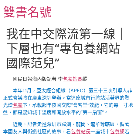
跳
雙書名號
至
主
要
我在中交際流第一線｜
內
容
下層也有“專包養網站
國際范兒”
國民日報海內版記者 李
包養站長
縱
本年11月，亞太經合組織（APEC）第三十三次引導人非
正式會議將在廣東深圳舉辦。當這座城市行將站活著界的聚
光燈
包養
下，承載起年夜國交際“會客堂”效能，它的每一寸地
盤，都是感知城市溫度和開放水平的“第一扇窗”。
近期，記者走進深圳市羅湖、龍崗、龍華等轄區，循著
本國友人與街道社區的故事，看
包養站長
一座城市
包養網
若