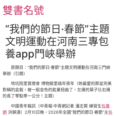
跳
雙書名號
至
主
要
“我們的節日·春節”主題
內
容
文明運動在河南三專包
養app門峽舉辦
原題目：“我們的節日·春節”主題文明運動在河南三門峽
舉辦（引題）
地坑院里賞燈會 博物館里過年夜年（她最愛的那盆完美
對稱的盆栽，被一股金色的能量扭曲了，左邊的葉子比右邊
的長了零點零一公分！主題）
中國青年報訊（中青報·中青網記者 潘志賢 練習生
包養
網
洪錦濤）2月10日晚，2026年全國“我們的節日·春節”主
包