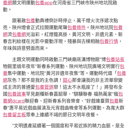
養網
題文明運動
包養app
在河南省三門峽市陜州地坑院啟
動。
跟著啟
包養
動典禮倒計時停止，萬千燈火次序遞次點
亮，陜州燈會正式拉開運動尾聲
包養條件
。陜州地坑院
包養
網
流
包養網
光溢彩，紅燈籠高掛，黃河文明、非遺元素、新
春吉利紋樣在光影中靈動浮現，殘暴與古樸相融
包養行情
，
年味與詩意劈面而來。
主題文明運動同時啟動三門峽廟底溝博物館“博
包養站長
物館里過年夜年”新春系列運動、陜州地坑院廣場文明實行
包
養
集中運動、地坑院“黃河非遺年夜集”等。運動時代還「
包養
網
灰色？那不是我的主色調！
甜心
那會讓我的非主流單戀變
成主流的普通愛
包養管道
戀！這太不水瓶座了！」將發布全
國
包養故事
罕見劇種新春嘉韶華、“騏驥聯春 福熱萬家”楹
包
養網dcard
聯迎春、迎新春系列音樂會、“好戲連臺賀
包養
新
春”惠平易近戲曲展演及元宵戲曲晚會等系列運動，為寬大群
包養留言板
眾奉上連續不竭的節日文明年夜餐。
“文明遺產延續著一個國度和平易近族的精力血脈，是全