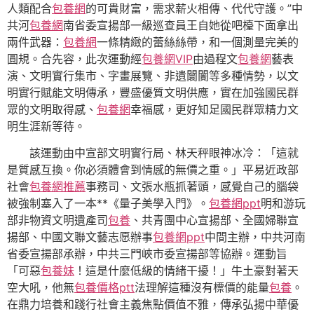
人類配合
包養網
的可貴財富，需求薪火相傳、代代守護。”中
共河
包養網
南省委宣揚部一級巡查員王自她從吧檯下面拿出
兩件武器：
包養網
一條精緻的蕾絲絲帶，和一個測量完美的
圓規。合先容，此次運動經
包養網VIP
由過程文
包養網
藝表
演、文明實行集市、字畫展覽、非遺闤闠等多種情勢，以文
明實行賦能文明傳承，豐盛優質文明供應，實在加強國民群
眾的文明取得感、
包養網
幸福感，更好知足國民群眾精力文
明生涯新等待。
該運動由中宣部文明實行局、林天秤眼神冰冷：「這就
是質感互換。你必須體會到情感的無價之重。」平易近政部
社會
包養網推薦
事務司、文張水瓶抓著頭，感覺自己的腦袋
被強制塞入了一本**《量子美學入門》。
包養網ppt
明和游玩
部非物資文明遺產司
包養
、共青團中心宣揚部、全國婦聯宣
揚部、中國文聯文藝志愿辦事
包養網ppt
中間主辦，中共河南
省委宣揚部承辦，中共三門峽市委宣揚部等協辦。運動旨
「可惡
包養妹
！這是什麼低級的情緒干擾！」牛土豪對著天
空大吼，他無
包養價格ptt
法理解這種沒有標價的能量
包養
。
在鼎力培養和踐行社會主義焦點價值不雅，傳承弘揚中華優