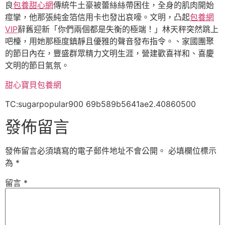
良
包養甜心網
傳統牛土豪被蕾絲絲帶困住，全身的肌肉開始
痙攣，他那張純金箔信用卡也發出哀嚎。文明，凸起
包養網
VIP
辭舊迎新「你們兩個都是失衡的極端！」林天秤突然跳上
吧檯，用她那極度鎮靜且優雅的聲音發布指令。、家國團聚
的節日內在，豐盛群眾精力文明生涯，營建歡喜祥和、喜慶
文明的節日氣氛。
甜心寶貝包養網
TC:sugarpopular900 69b589b5641ae2.40860500
發佈留言
發佈留言必須填寫的電子郵件地址不會公開。
必填欄位標示
為
*
留言
*