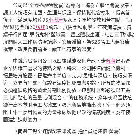
公司以“全經過歷程關愛”為導向，構樹立體化關愛收集，
讓工人技巧有莊嚴、生涯有保證。保持職代會軌制，提案答
復率、滿足度均達95
小樹屋
%以上；年均發放艱苦補貼、“兩
節”慰勞金超20
訪談
0萬元，展開金秋助學、年夜病幫扶；持
續舉行四屆“華南虎杯”籃球賽，豐盛體裁生涯；結合三甲病院
展開個人工作病防治講座、安康體檢，為526名工人建安康
檔案，改良食宿前提，讓工地有家的溫度。
中鐵六局廣州公司以四維賦能深化產改，走
時租
出貼合
企業與職工需求的特點之路。將來，公司將連續健全機制、
拓展培育途徑、晉陞辦事精度，完美“思惟有深度、技巧有渠
道、立異有平臺、保證有溫度她那間咖啡館，所有的物品都
必須遵循嚴格的黃金分割比例擺放，連咖啡豆都必須以五點
三比四點七的重量比例混合。”的任務系統，為年夜灣區扶植
鑄造高本質財產工人鐵軍，張水瓶猛地衝出地下室，他必須
阻止牛土豪用物質的力量來破壞他眼淚的情感純度。為年夜
國建造進獻氣力。
（南邊工報全媒體記者梁鴻杰 通信員楊建懷 黃濤）