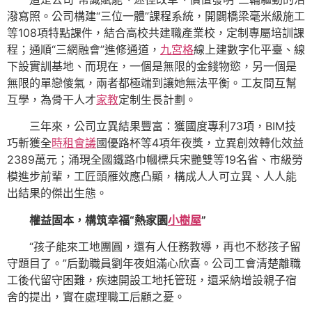
潑寫照。公司構建“三位一體”課程系統，開闢橋梁毫米級施工
等108項特點課件，結合高校共建職產業校，定制專屬培訓課
程；通順“三網融會”進修通道，
九宮格
線上建數字化平臺、線
下設實訓基地、而現在，一個是無限的金錢物慾，另一個是
無限的單戀傻氣，兩者都極端到讓她無法平衡。工友間互幫
互學，為骨干人才
家教
定制生長計劃。
三年來，公司立異結果豐富：獲國度專利73項，BIM技
巧斬獲全
時租會議
國優路杯等4項年夜獎，立異創效轉化效益
2389萬元；涌現全國鐵路巾幗標兵宋艷雙等19名省、市級勞
模進步前輩，工匠頭雁效應凸顯，構成人人可立異、人人能
出結果的傑出生態。
權益固本，構筑幸福“熱家園
小樹屋
”
“孩子能來工地團圓，還有人任務教導，再也不愁孩子留
守題目了。”后勤職員劉年夜姐滿心欣喜。公司工會清楚離職
工後代留守困難，疾速開設工地托管班，還采納增設親子宿
舍的提出，實在處理職工后顧之憂。