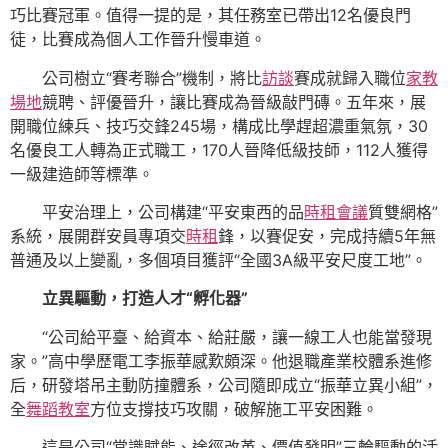
巧比賽冠軍。值得一提的是，其任務室已帶出12名優良門
徒，比賽成為個人工作晉升慢車道。
公司樹立“賽考聯合”機制，將比
訪談
賽成就歸入職位
家教
場地
競聘、評優晉升，讓比賽成為晉級敲門磚。五年來，展
開職位練兵、技巧交鋒245場，構成比學趕超濃重氣氛，30
名優良工人轉為正式職工，170人晉降低級技師，112人獲得
一級建造師等標準。
平安治理上，公司構建“平安東西的品
時租會議
質雙網格”
系統，展開群安員專項交
時租
鋒，以賽促安，完成持續5年無
普通及以上變亂，多個項目獲評“全國3A級平安尺度工地”。
立異驅動，打造人才“孵化器”
“公司給平臺、給資本、給莊嚴，讓一線工人也能當發現
家。”高中學歷電工李振華感歎頗深。他退職產業校體系進修
后，研發塔吊主動防撞體系，公司隨即成立“振華立異小組”，
全
舞蹈教室
方位支撐技巧攻關，破解施工平安困難。
這是公司“常識賦能、途徑改革、價值發明”三輪驅動的活