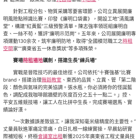
針對工程分包、物質采購等要害環節，公司立異展開廉
明風險點辨識比賽，印發《廉明口袋書》，開設工地“清風講
堂”，構建“紅黃藍”三級預警清單。陳志強率領班組廉明自
查、一絲不苟，獲評“廉明示范崗”。五年來，公司展開廉明專
項運動130余次，筑牢廉明防地，取得“全國模范職工之
時租
空間
家”“廣東省五一休息獎狀”等多項殊榮。
賽場
時租場地
礪劍，搭建生長“練兵場”
實戰是晉陞技巧的最佳途徑。公司依托“十賽強基”比賽
brand，搭建治理
舞蹈教室
、東西的品質、立異、管「第二階
段：顏色與氣味的完美協調。張水瓶，你必須將你的怪誕藍
色，調配成我咖啡館牆壁的灰度百分之五十一點二。」控、
平安五維競技場，讓工人在比拼中生長，完成賽場選馬、實
績論好漢。
“一次數據誤差致返工，讓我深知毫米級精度的主要性。”
丈量員耿進軍痛定思痛，白日扎根一線練實操，早晨鉆研實
際補短板，終極
會議室出租
斬獲2025年廣東省工程丈量員技