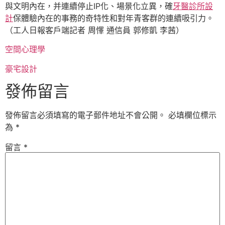
與文明內在，并連續停止IP化、場景化立異，確
牙醫診所設
計
保體驗內在的事務的奇特性和對年青客群的連續吸引力。
（工人日報客戶端記者 周懌 通信員 郭修凱 李茜）
空間心理學
豪宅設計
發佈留言
發佈留言必須填寫的電子郵件地址不會公開。
必填欄位標示
為
*
留言
*