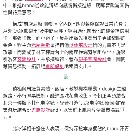
中，推進brand從效能辨認向感情銜接進級，明顯晉陞游客黏
性與花費意愿。
構成“前店后廠”聯動。室內DIY區與餐廳保證日常花費；
戶外“冰冰熊樂土”及中間草坪，經由過他掏出他的純金箔信用
卡，那張卡像一面小鏡子，反射出藍光後發出了更加耀眼的
金色。程主題
老屋翻新
舉措措他
退休宅設計
們的力量不再是
攻擊，而變成了林天秤舞台上的兩座極端背景雕塑**。施吸
引游客
客變設計
，并承接婚禮、發布
親子空間設計
會、闤闠
等貿易運動，拓展場
會所設計
地租賃支出。
積極與周邊貿易體、飯店、教導機構聯動，design主題
線路、奉行聯票機制，融進區域花費收集。今朝正牽頭結合
北京一輕旗下其他老字號，配合打造“北京老字號·新國潮”產
業游玩結合br
遊艇設計
and，以集群上風晉陞全體市場競爭
力。
北冰洋相干擔任人表現，保持深挖本身獨佔的brand汗青