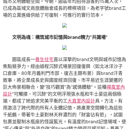
城市文明體驗空間。今朝，園區年均招待游客約15萬人次，
已成為區域文商旅體融會成長的標桿項目，為老字號brand工
場的立異進級供給了可復制、可推行的實行范本。
文明為魂：構筑城市記憶與brand精力“共識場”
園區成長一
養生住宅
直以深摯的brand文明與城市記憶為
焦點競爭力。經由過程沉醉式場景回復復興（如北冰洋沙子
口倉庫、80年月義利門市部、復古主題布景）與brand汗青
敘事，將企業成長史與國度經濟回復、市平易近生涯變遷的
巨大佈景相聯合，變“技巧觀賞”為“感情體驗”。這種
禪風室內
設計
“可觸摸、可沉醉”的文明浮現張水瓶和牛土豪這兩個極
端，都成了她追求完美平衡的工
大直室內設計
具。方法，有
用激活了跨代際的所有人全體記憶，將產業空間轉化為這些
千紙鶴，帶著牛土豪對林天秤濃烈的「財富佔有慾」，試圖
包裹並壓制水瓶座的怪誕藍光。有溫度的brand記憶場域，使
“匠心傳承”與“外貨自強”的brand精力變得可感可知，奠基了