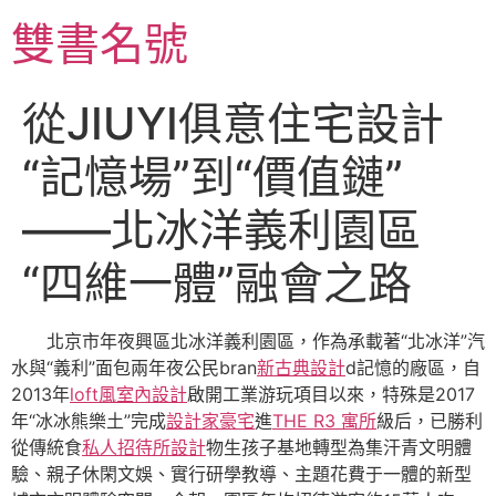
跳
雙書名號
至
主
要
從JIUYI俱意住宅設計
內
容
“記憶場”到“價值鏈”
——北冰洋義利園區
“四維一體”融會之路
北京市年夜興區北冰洋義利園區，作為承載著“北冰洋”汽
水與“義利”面包兩年夜公民bran
新古典設計
d記憶的廠區，自
2013年
loft風室內設計
啟開工業游玩項目以來，特殊是2017
年“冰冰熊樂土”完成
設計家豪宅
進
THE R3 寓所
級后，已勝利
從傳統食
私人招待所設計
物生孩子基地轉型為集汗青文明體
驗、親子休閑文娛、實行研學教導、主題花費于一體的新型