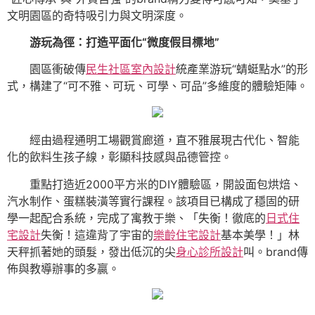
文明園區的奇特吸引力與文明深度。
游玩為徑：打造平面化“微度假目標地”
園區衝破傳
民生社區室內設計
統產業游玩“蜻蜓點水”的形
式，構建了“可不雅、可玩、可學、可品”多維度的體驗矩陣。
經由過程通明工場觀賞廊道，直不雅展現古代化、智能
化的飲料生孩子線，彰顯科技感與品德管控。
重點打造近2000平方米的DIY體驗區，開設面包烘焙、
汽水制作、蛋糕裝潢等實行課程。該項目已構成了穩固的研
學一起配合系統，完成了寓教于樂、「失衡！徹底的
日式住
宅設計
失衡！這違背了宇宙的
樂齡住宅設計
基本美學！」林
天秤抓著她的頭髮，發出低沉的尖
身心診所設計
叫。brand傳
佈與教導辦事的多贏。