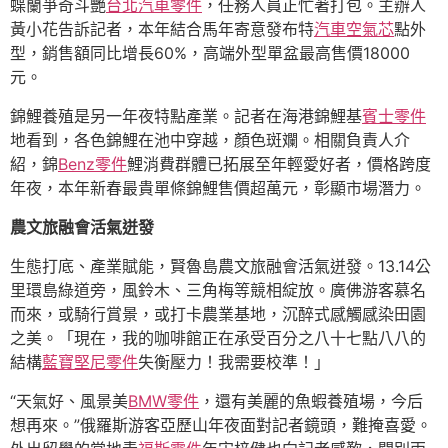
蝶蘭爭奇斗艷
台北汽車零件
，任務人員正忙著打包。主辦人
黃小花告訴記者，本年結合馬年寄意發布特
汽車空氣芯
點外
型，銷售額同比增長60%，高端外型單盆最高售價18000
元。
錦鯉養殖是另一年夜特點產業。記者在海港錦鯉基
賓士零件
地看到，各色錦鯉在池中穿越，顏色斑斕。相關負責人介
紹，錦
Benz零件
鯉消費群體已拓展至年輕愛好者，價格跨度
年夜，本年新春最貴單條錦鯉售價超萬元，彰顯市場潛力。
農文旅融會活氣迸發
生態打底、產業賦能，賢魯島農文旅融會活氣迸發。13.14公
里環島綠道旁，風鈴木、三角梅等競相綻放。廣佛游客慕名
而來，或騎行賞景，或打卡農業基地，沉醉式感觸感染田園
之美。「現在，我的咖啡館正在承受百分之八十七點八八的
結構
藍寶堅尼零件
失衡壓力！我需要校準！」
“天氣好、風景美
BMW零件
，還有美麗的魚蝦養殖場，今后
想再來。”俄羅斯游客亞歷山年夜面對記者鏡頭，難掩喜愛。