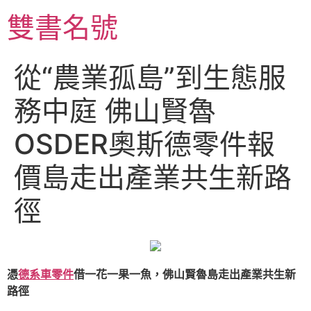
跳
雙書名號
至
主
要
從“農業孤島”到生態服
內
容
務中庭 佛山賢魯
OSDER奧斯德零件報
價島走出產業共生新路
徑
憑
德系車零件
借一花一果一魚，佛山賢魯島走出產業共生新
路徑