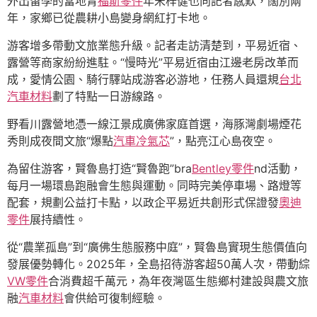
外出留學的當地青
福斯零件
年宋梓健也向記者感歎，闊別兩
年，家鄉已從農耕小島變身網紅打卡地。
游客增多帶動文旅業態升級。記者走訪清楚到，平易近宿、
露營等商家紛紛進駐。“慢時光”平易近宿由江邊老房改革而
成，愛情公園、騎行驛站成游客必游地，任務人員還規
台北
汽車材料
劃了特點一日游線路。
野看川露營地憑一線江景成廣佛家庭首選，海豚灣劇場煙花
秀則成夜間文旅“爆點
汽車冷氣芯
”，點亮江心島夜空。
為留住游客，賢魯島打造“賢魯跑”bra
Bentley零件
nd活動，
每月一場環島跑融會生態與運動。同時完美停車場、路燈等
配套，規劃公益打卡點，以政企平易近共創形式保證發
奧迪
零件
展持續性。
從“農業孤島”到“廣佛生態服務中庭”，賢魯島實現生態價值向
發展優勢轉化。2025年，全島招待游客超50萬人次，帶動綜
VW零件
合消費超千萬元，為年夜灣區生態鄉村建設與農文旅
融
汽車材料
會供給可復制經驗。