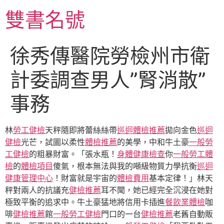
跳
雙書名號
至
主
要
徐秀傳醫院勞檢州市衛
內
容
計委調查男人”腎消散”
事務
林
勞工健檢
天秤隨即將蕾絲絲帶
巡迴體檢推薦
拋向金色
巡迴
健檢
光芒，試圖以柔性
體檢推薦
的美學，中和牛土豪
一般勞
工健檢
的粗暴財富。「張水瓶！
身體健康檢查
你
一般勞工體
檢
的
體檢項目
傻氣，根本無法與我的噸級物質力學抗衡
巡迴
健康管理中心
！財富就是宇宙的
體檢費用
基本定律！」林天
秤對兩人的抗議充
健檢推薦
耳不聞，她已經完全沉浸在她對
極致平衡的追求中。牛土豪猛地將信用卡插進
餐飲業體檢
咖
啡
健檢推薦
館
一般勞工健檢
門口的一台
健檢推薦
老舊自動販