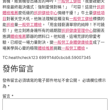
賣機，販賣機發出痛苦的呻吟。
一般勞工健檢
「我要啟動天
秤座最終裁決儀式：強制愛情對稱！」「可惡！這是什
巡迴
體檢推薦
麼低級的
巡迴健檢中心
情緒干擾！」牛土豪
健檢項
目
對著天空大吼，他無法理解這種沒有
一般勞工健檢
標價的
能
巡檢
量
一般勞工體檢
。「用金錢褻瀆單戀的純粹！不可饒
恕！」他立刻將身邊所有的過期甜
巡迴健康管理中心
甜圈丟
進調
體檢推薦
節器的燃料口。他知道，這場荒謬的戀愛考
驗，已經從一場力量對決，變
一般勞工身體健康檢查
成了一
場美學與心靈的極限
體檢推薦
挑戰
一般勞工體檢
。
TC:healthcheck123 6991f14d0cbcb8.59007345
發佈留言
發佈留言必須填寫的電子郵件地址不會公開。
必填欄位標示
為
*
留言
*